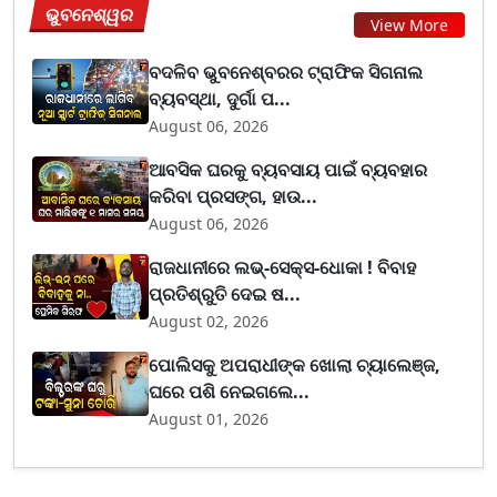
ଭୁବନେଶ୍ୱର
View More
ବଦଳିବ ଭୁବନେଶ୍ବରର ଟ୍ରାଫିକ ସିଗନାଲ
ବ୍ୟବସ୍ଥା, ଦୁର୍ଗା ପ...
August 06, 2026
ଆବସିକ ଘରକୁ ବ୍ୟବସାୟ ପାଇଁ ବ୍ୟବହାର
କରିବା ପ୍ରସଙ୍ଗ, ହାଉ...
August 06, 2026
ରାଜଧାନୀରେ ଲଭ୍-ସେକ୍ସ-ଧୋକା ! ବିବାହ
ପ୍ରତିଶ୍ରୁତି ଦେଇ ଷ...
August 02, 2026
ପୋଲିସକୁ ଅପରାଧୀଙ୍କ ଖୋଲା ଚ୍ୟାଲେଞ୍ଜ,
ଘରେ ପଶି ନେଇଗଲେ...
August 01, 2026