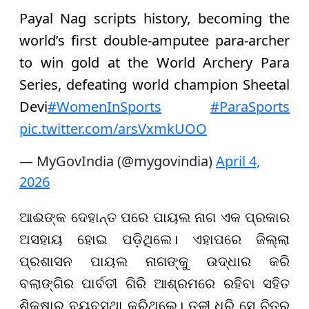
Payal Nag scripts history, becoming the
world’s first double-amputee para-archer
to win gold at the World Archery Para
Series, defeating world champion Sheetal
Devi
#WomenInSports
#ParaSports
pic.twitter.com/arsVxmkUOO
— MyGovIndia (@mygovindia)
April 4,
2026
ଆଈଙ୍କ ଦେହାନ୍ତ ପରେ ପାୟଲ ନାଗ ଏକ ପ୍ରକାର
ଅସହାୟ ହୋଇ ପଡ଼ିଥିଲେ। ଏହାପରେ ଜିଲ୍ଲା
ପ୍ରଶାସନ ପାୟଲ ନାଗଙ୍କୁ ଉଦ୍ଧାର କରି
ବଲାଙ୍ଗିର ପାର୍ବତୀ ଗିରି ଆଶ୍ରମରେ ରହିବା ସହିତ
ଶିକ୍ଷାର ବ୍ୟବସ୍ଥା କରିଥିଲେ। ତୁଳୀ ଧରି ସେ ଚିତ୍ର