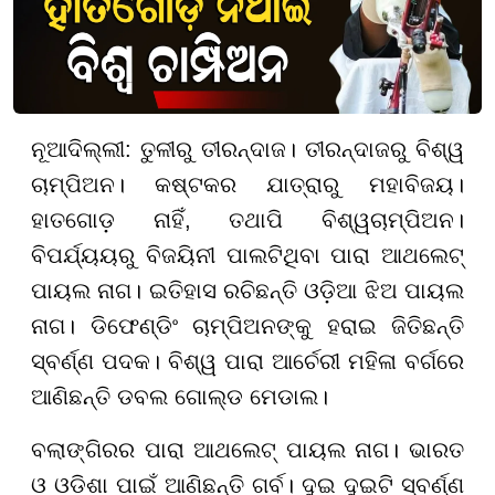
ନୂଆଦିଲ୍ଲୀ: ତୁଳୀରୁ ତୀରନ୍ଦାଜ। ତୀରନ୍ଦାଜରୁ ବିଶ୍ୱ
ଚାମ୍ପିଅନ। କଷ୍ଟକର ଯାତ୍ରାରୁ ମହାବିଜୟ।
ହାତଗୋଡ଼ ନାହିଁ, ତଥାପି ବିଶ୍ୱଚାମ୍ପିଅନ।
ବିପର୍ଯ୍ୟୟରୁ ବିଜୟିନୀ ପାଲଟିଥିବା ପାରା ଆଥଲେଟ୍
ପାୟଲ ନାଗ। ଇତିହାସ ରଚିଛନ୍ତି ଓଡ଼ିଆ ଝିଅ ପାୟଲ
ନାଗ। ଡିଫେଣ୍ଡିଂ ଚାମ୍ପିଅନଙ୍କୁ ହରାଇ ଜିତିଛନ୍ତି
ସ୍ବର୍ଣ୍ଣ ପଦକ। ବିଶ୍ୱ ପାରା ଆର୍ଚେରୀ ମହିଳା ବର୍ଗରେ
ଆଣିଛନ୍ତି ଡବଲ ଗୋଲ୍ଡ ମେଡାଲ।
ବଲାଙ୍ଗିରର ପାରା ଆଥଲେଟ୍ ପାୟଲ ନାଗ। ଭାରତ
ଓ ଓଡ଼ିଶା ପାଇଁ ଆଣିଛନ୍ତି ଗର୍ବ। ଦୁଇ ଦୁଇଟି ସ୍ବର୍ଣ୍ଣ