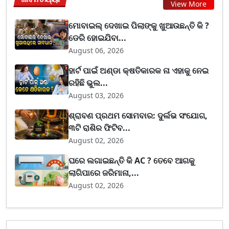
View More
ମୋବାଇଲ୍ ଦେଖାଇ ପିଲାଙ୍କୁ ଖୁଆଉଛନ୍ତି କି ?
ଡେରି ହୋଇଯିବା...
August 06, 2026
ହାର୍ଟ ପାଇଁ ଅଣ୍ଡା କ୍ଷତିକାରକ ନା ଏହାକୁ ନେଇ
ରହିଛି ଭୁଲ...
August 03, 2026
ଶ୍ରାବଣ ପ୍ରଥମ ସୋମବାର: ଦୁର୍ଲଭ ସଂଯୋଗ,
୩ଟି ରାଶିର ଫିଟିବ...
August 02, 2026
ଘରେ ଲଗାଇଛନ୍ତି କି AC ? ତେବେ ଆଗକୁ
ଲାଗିପାରେ ଜରିମାନା,...
August 02, 2026