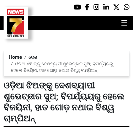
☰
Home
ଦେଶ
ଓଡ଼ିଆ ଝିଅଙ୍କୁ ଦେଶବ୍ୟାପୀ ଶୁଭେଚ୍ଛାର ସୁଅ; ବିପର୍ଯ୍ୟୟରୁ
ହେଲେ ବିଜୟିନୀ, ହାତ ଗୋଡ଼ ନଥାଇ ବିଶ୍ୱ ଚାମ୍ପିଅନ୍
ଓଡ଼ିଆ ଝିଅଙ୍କୁ ଦେଶବ୍ୟାପୀ
ଶୁଭେଚ୍ଛାର ସୁଅ; ବିପର୍ଯ୍ୟୟରୁ ହେଲେ
ବିଜୟିନୀ, ହାତ ଗୋଡ଼ ନଥାଇ ବିଶ୍ୱ
ଚାମ୍ପିଅନ୍