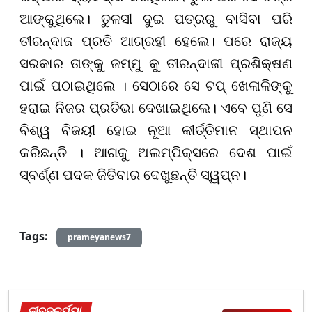
ଆଙ୍କୁଥିଲେ। ତୁଳସୀ ଦୁଇ ପତ୍ରରୁ ବାସିବା ପରି
ତୀରନ୍ଦାଜ ପ୍ରତି ଆଗ୍ରହୀ ହେଲେ। ପରେ ରାଜ୍ୟ
ସରକାର ତାଙ୍କୁ ଜମ୍ମୁ କୁ ତୀରନ୍ଦାଜୀ ପ୍ରଶିକ୍ଷଣ
ପାଇଁ ପଠାଇଥିଲେ । ସେଠାରେ ସେ ଟପ୍ ଖେଳାଳିଙ୍କୁ
ହରାଇ ନିଜର ପ୍ରତିଭା ଦେଖାଇଥିଲେ। ଏବେ ପୁଣି ସେ
ବିଶ୍ୱ ବିଜୟୀ ହୋଇ ନୂଆ କୀର୍ତ୍ତିମାନ ସ୍ଥାପନ
କରିଛନ୍ତି । ଆଗକୁ ଅଲମ୍ପିକ୍ସରେ ଦେଶ ପାଇଁ
ସ୍ବର୍ଣ୍ଣ ପଦକ ଜିତିବାର ଦେଖୁଛନ୍ତି ସ୍ୱପ୍ନ।
Tags:
prameyanews7
ଜୀବନଚର୍ଯ୍ୟା