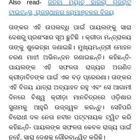
Also read-
ଜିତିବା ମ୍ୟାଚ୍‌ ହାରିଲା ଗୁଜରାଟ
ଟାଇଟନ୍ସ, ରାଜସ୍ଥାନର ରୋମାଞ୍ଚକର ବିଜୟ
ତାଙ୍କର ଏହି ଉପଲବ୍ଧି ପାଇଁ ପାୟଲଙ୍କୁ ସାରା
ଦେଶରୁ ପ୍ରଶଂସାର ସୂଅ ଛୁଟିଛି । କ୍ରୀଡା ମନ୍ତ୍ରାଳୟ
ତାଙ୍କୁ ଶୁଭେଚ୍ଛା ଜଣାଇଛି। ମୁଖ୍ୟମନ୍ତ୍ରୀ ମୋହନ
ଚରଣ ମାଝୀ ଅଭିନନ୍ଦନ ଜଣାଇଛନ୍ତି। କହିଛନ୍ତି-
ପାୟଲଙ୍କ ଏହି ସଫଳତା ରାଜ୍ୟର ଅଗଣିତ
କ୍ରୀଡ଼ାବିତଙ୍କ ପାଇଁ ଏକ ବଡ଼ ପ୍ରେରଣା। ତାଙ୍କର
ଏହି ବିଜୟ ଯାତ୍ରା ଅବ୍ୟାହତ ରହୁ ଏବଂ ସେ ଆଗାମୀ
ଦିନରେ ବିଶ୍ୱ କ୍ରୀଡ଼ା ମାନଚିତ୍ରରେ ଓଡ଼ିଶାର
ସୁନାମକୁ ଆହୁରି ଉଜ୍ଜ୍ୱଳ କରନ୍ତୁ। ସେହିପରି
ବିରୋଧୀ ଦଳ ନେତା ନବୀନ ପଟ୍ଟନାୟକ ଟ୍ୱିଟ କରି
କହିଛନ୍ତି- ପାୟଲଙ୍କ ସଫଳତା କେବଳ ରାଜ୍ୟ ପାଇଁ
ନୁହେଁ, ସାରା ଦେଶକୁ ଗୌରବାନ୍ୱିତ କରିଛି।