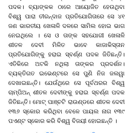
ପଦକ। ବ୍ୟାଙ୍କକ ଠାରେ ଆୟୋଜିତ ହେଉଥିବା
ବିଶ୍ୱ ପାରା ତୀରନ୍ଦାଜ ପ୍ରତିଯୋଗିତାରେ ସେ ୪୧
ଜଣ ଭାରତୀୟ ଖେଳାଳି ଦଳରେ ସାମିଲ ହୋଇ ଭାଗ
ନେଇଥିଲେ । ସେ ଓ ତାଙ୍କ ସହଯୋଗୀ ଖେଳାଳି
ଶୀତଳ ଦେବୀ ମିଳିତ ଭାବେ କାଜାକିସ୍ତାନ
ପ୍ରତିଯୋଗିଙ୍କୁ ହରାଇ ସ୍ବର୍ଣ୍ଣ ପଦକ ଜିତିଛନ୍ତି।
ଏତିକିରେ ଅଟକି ନଥିଲା ତାଙ୍କର ପ୍ରଦର୍ଶନ।
ବ୍ୟକ୍ତିଗତ ଇଭେଣ୍ଟରେ ସେ ପୁଣି ନିଜ ଜଲୱା
ଦେଖାଇଛନ୍ତି। ଯେଉଁଥିରେ ସେ ପୂର୍ବଥରର ବିଶ୍ୱ
ଚାମ୍ପିଅନ୍ ଶୀତଳ ଦେବୀଙ୍କୁ ହରାଇ ସ୍ବର୍ଣ୍ଣ ପଦକ
ଜିତିଛନ୍ତି। ମୋଟ୍ ପାଞ୍ଚଟି ରାଉଣ୍ଡରେ ଶୀତଳ ଦେବୀ
୧୩୬ ସ୍କୋର କରିଥିବା ବେଳେ ପାୟଲ ନାଗ ୧୩୯
ପଏଣ୍ଟ ସ୍କୋର କରି ବିଶ୍ୱ ବିଜୟୀ ହୋଇଛନ୍ତି ।