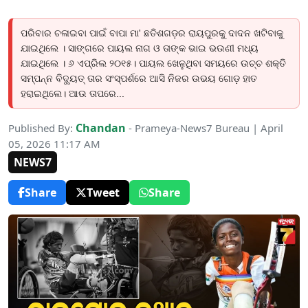
ପରିବାର ଚଳାଇବା ପାଇଁ ବାପା ମା' ଛତିଶଗଡ଼ର ରାୟପୁରକୁ ଦାଦନ ଖଟିବାକୁ
ଯାଇଥିଲେ । ସାଙ୍ଗରେ ପାୟଲ ନାଗ ଓ ତାଙ୍କ ଭାଇ ଭଉଣୀ ମଧ୍ୟ
ଯାଇଥିଲେ । ୬ ଏପ୍ରିଲ ୨୦୧୫। ପାୟଲ ଖେଳୁଥିବା ସମୟରେ ଉଚ୍ଚ ଶକ୍ତି
ସମ୍ପନ୍ନ ବିଦ୍ୟୁତ୍ ତାର ସଂସ୍ପର୍ଶରେ ଆସି ନିଜର ଉଭୟ ଗୋଡ଼ ହାତ
ହରାଇଥିଲେ। ଆଉ ତାପରେ...
Chandan
Published By:
- Prameya-News7 Bureau | April
05, 2026 11:17 AM
NEWS7
Share
Tweet
Share