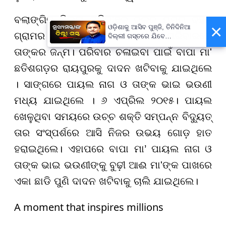
ବଲାଙ୍ଗିର ଜିଲ୍ଲା ମୁରିବାହଳ ବ୍ଲକ ଯମୁନା ବହଳ
×
ଓଡ଼ିଶାକୁ ଆସିବ ପୁଞ୍ଜି, ତିନିଦିନିଆ
ଗ୍ରାମର ବାସିନ୍ଦା ପାୟଲ ନାଗ। ଗରିବ ପରିବାରରେ
ଦିଲ୍ଲୀ ଗସ୍ତରେ ଯିବେ
ମୁଖ୍ୟମନ୍ତ୍ରୀ ମୋହନ ମାଝୀ
ତାଙ୍କର ଜନ୍ମ। ପରିବାର ଚଳାଇବା ପାଇଁ ବାପା ମା'
ଛତିଶଗଡ଼ର ରାୟପୁରକୁ ଦାଦନ ଖଟିବାକୁ ଯାଇଥିଲେ
। ସାଙ୍ଗରେ ପାୟଲ ନାଗ ଓ ତାଙ୍କ ଭାଇ ଭଉଣୀ
ମଧ୍ୟ ଯାଇଥିଲେ । ୬ ଏପ୍ରିଲ ୨୦୧୫। ପାୟଲ
ଖେଳୁଥିବା ସମୟରେ ଉଚ୍ଚ ଶକ୍ତି ସମ୍ପନ୍ନ ବିଦ୍ୟୁତ୍
ତାର ସଂସ୍ପର୍ଶରେ ଆସି ନିଜର ଉଭୟ ଗୋଡ଼ ହାତ
ହରାଇଥିଲେ। ଏହାପରେ ବାପା ମା’ ପାୟଲ ନାଗ ଓ
ତାଙ୍କ ଭାଇ ଭଉଣୀଙ୍କୁ ବୁଢ଼ୀ ଆଈ ମା'ଙ୍କ ପାଖରେ
ଏକା ଛାଡି ପୁଣି ଦାଦନ ଖଟିବାକୁ ଚାଲି ଯାଇଥିଲେ।
A moment that inspires millions