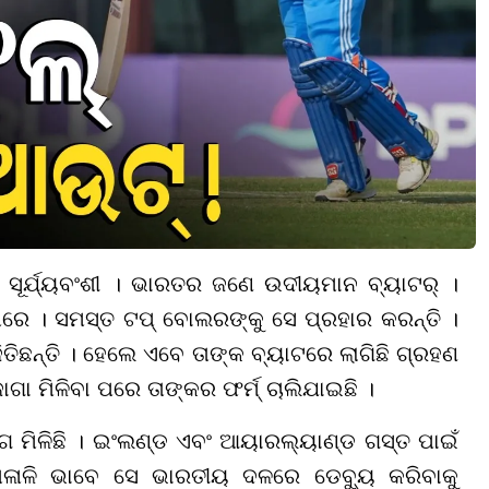
ସୂର୍ଯ୍ୟବଂଶୀ । ଭାରତର ଜଣେ ଉଦୀୟମାନ ବ୍ୟାଟର୍ ।
ମରେ । ସମସ୍ତ ଟପ୍ ବୋଲରଙ୍କୁ ସେ ପ୍ରହାର କରନ୍ତି ।
ତିଛନ୍ତି । ହେଲେ ଏବେ ତାଙ୍କ ବ୍ୟାଟରେ ଲାଗିଛି ଗ୍ରହଣ
 ମିଳିବା ପରେ ତାଙ୍କର ଫର୍ମ୍ ଚାଲିଯାଇଛି ।
ାଗ ମିଳିଛି । ଇଂଲଣ୍ଡ ଏବଂ ଆୟାରଲ୍ୟାଣ୍ଡ ଗସ୍ତ ପାଇଁ
େଳାଳି ଭାବେ ସେ ଭାରତୀୟ ଦଳରେ ଡେବ୍ୟୁ କରିବାକୁ