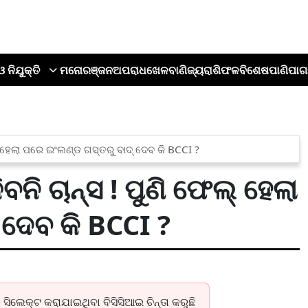
ଓ ନିଯୁକ୍ତି
ମନୋରଞ୍ଜନ
ଅପରାଧ
ଖେଳ
ବାଣିଜ୍ୟ
ରାଶିଫଳ
ବିଶେଷ
ପାଣିପାଗ
୍ ହେଲା ପରେ ଇଂଲଣ୍ଡ ଗସ୍ତରୁ ବାଦ୍ ଦେବ କି BCCI ?
ନି ଚାନ୍ସ ! ପୁଣି ଫେଲ୍ ହେଲା
 ଦେବ କି BCCI ?
 ସିଲେକ୍ଟ କରାଯାଇଥିବା ବିସିସିଆଇ ଚିନ୍ତା କରୁଛି