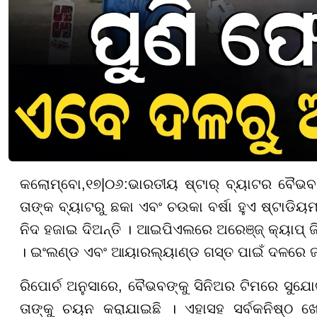
କଲୋମ୍ବୋ
,
୧
୭
|
୦୬
:
ଭାରତୀୟ ଷ୍ଟାର୍ ବ୍ୟାଟର ବୈଭବ 
ତାଙ୍କ ବ୍ୟାଟରୁ ଛକା ଏବଂ ଚଉକା ବର୍ଷା ହୁଏ ଷ୍ଟାଡିୟ
ନିଦ ହଜାଇ ଦିଅନ୍ତି । ଆଇପିଏଲରେ ଅରେଞ୍ଜ୍ କ୍ୟାପ୍ ଜି
। ଇଂଲଣ୍ଡ ଏବଂ ଆୟାରଲ୍ୟାଣ୍ଡ ଗସ୍ତ ପାଇଁ ଦଳରେ ଜାଗା
ରିପୋର୍ଚ ଅନୁସାରେ, ବୈଭବଙ୍କୁ ସିନିଅର ଟିମରେ ସୁଯେ
ତାଙ୍କୁ ଚୟନ କରାଯାଇଛି । ଏହାସହ ସର୍ବକନିଷ୍ଠ ଖ