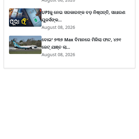
UPIକୁ ନେଇ ସରକାରଙ୍କ ବଡ଼ ନିଷ୍ପତ୍ତି, ସାଧାରଣ
ୟୁଜର୍ସଙ୍କ...
August 08, 2026
ବୋଇଂ ୭୩୭ Max ବିମାନରେ ମିଳିଲା ଫାଟ, ୪୭୧
ଜେଟ୍ ଯାଞ୍ଚ ଲା...
August 08, 2026