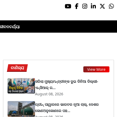
ଜୀବନଚର୍ଯ୍ୟା
ବାଣିଜ୍ୟ
View More
ସରିଲା ମୁଖ୍ୟମନ୍ତ୍ରୀଙ୍କ ଦୁଇ ଦିନିଆ ଦିଲ୍ଲୀ-
ଏନ୍‌ସିଆର୍ ଗ...
August 08, 2026
ଗ୍ରୀନ୍ ପାୱାରରେ ଭାରତର ନୂଆ ଚାଲ୍, ଦେଶର
କୋଣଅନୁକୋଣରେ ପହ...
August 08, 2026