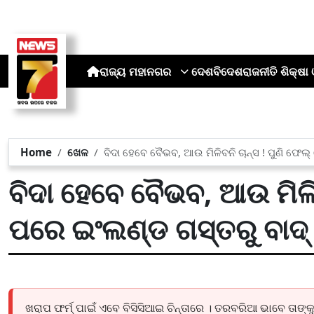
ରାଜ୍ୟ
ମହାନଗର
ଦେଶ
ବିଦେଶ
ରାଜନୀତି
ଶିକ୍ଷା 
Home
ଖେଳ
ବିଦା ହେବେ ବୈଭବ, ଆଉ ମିଳିବନି ଚାନ୍ସ ! ପୁଣି ଫେଲ
ବିଦା ହେବେ ବୈଭବ, ଆଉ ମିଳିବ
ପରେ ଇଂଲଣ୍ଡ ଗସ୍ତରୁ ବାଦ୍
ଖରାପ ଫର୍ମ୍ ପାଇଁ ଏବେ ବିସିସିଆଇ ଚିନ୍ତାରେ । ତରବରିଆ ଭାବେ ତାଙ୍କୁ