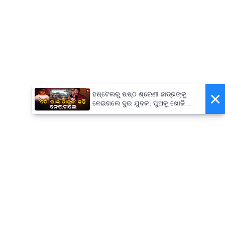
×
ହଷ୍ଟେଲରୁ ଷଷ୍ଠ ଶ୍ରେଣୀ ଛାତ୍ରଙ୍କୁ
ନେଇଗଲେ ଦୁଇ ଯୁବକ, ପୁଅକୁ ଖୋଜି
ଆଣିବାକୁ ମାଆଙ୍କ ନିବେଦନ