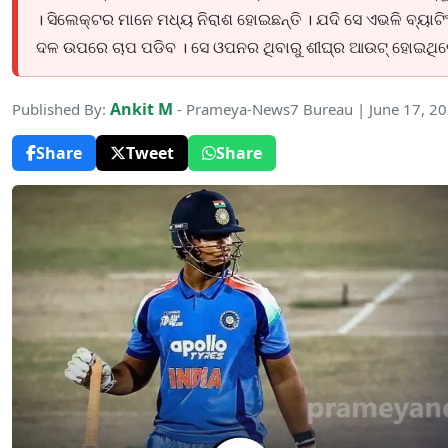
। ସିଲେକ୍ଟର ମାନେ ମଧ୍ୟ ନିରାଶ ହୋଇଛନ୍ତି । ଯଦି ସେ ଏଭଳି ବ୍ୟାଟି
ଦଳ ଉପରେ ଚାପ ପଡିବ । ସେ ଓପନର ଥିବାରୁ ଶୀଘ୍ର ଆଉଟ୍ ହୋଇଥିଲେ
Ankit M
Published By:
- Prameya-News7 Bureau | June 17, 2
Share
Tweet
Share