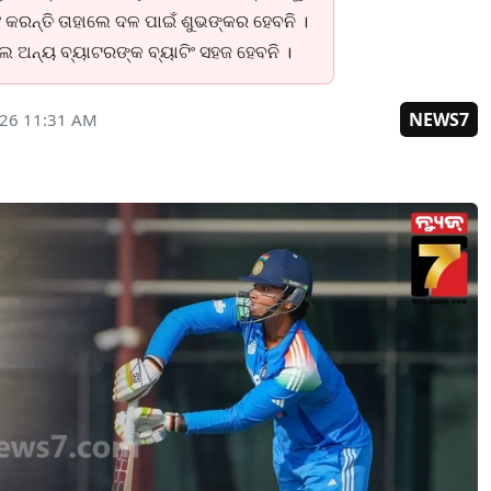
ଂ କରନ୍ତି ତାହାଲେ ଦଳ ପାଇଁ ଶୁଭଙ୍କର ହେବନି ।
 ଅନ୍ୟ ବ୍ୟାଟରଙ୍କ ବ୍ୟାଟିଂ ସହଜ ହେବନି ।
NEWS7
026 11:31 AM