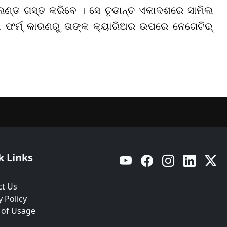
ଡ ଗସ୍ତ କରିବେ । ସେ ଚୂଡାନ୍ତ ଏକାଦଶରେ ସାମିଲ
ପ ଫର୍ମ୍ କାରଣରୁ ତାଙ୍କ କ୍ୟାରିଅର ଉପରେ ନେଗେଟିଭ୍
k Links
YouTube
Facebook
Instagram
Linkedin
Twitt
ct Us
y Policy
 of Usage