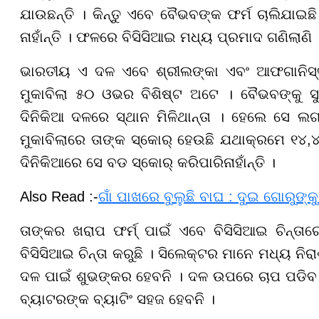
ଯାଉଛନ୍ତି । କିନ୍ତୁ ଏବେ ବୈଭବଙ୍କ ଫର୍ମ ଚାଲିଯାଇଛି 
ନାହାଁନ୍ତି । ଫଳରେ ବିସିସିଆଇ ମଧ୍ୟ ପ୍ରମାଦ ଗଣିଲାଣି
ଭାରତୀୟ ଏ ଦଳ ଏବେ ଶ୍ରୀଲଙ୍କା ଏବଂ ଆଫଗାନିସ୍ତାନ
ମୁକାବିଲା ୫୦ ଓଭର ବିଶିଷ୍ଟ ଅଟେ । ବୈଭବଙ୍କୁ ସୁ
ଦିନିକିଆ ଦଳରେ ସ୍ଥାନ ମିଳିଥାନ୍ତା । ହେଲେ ସେ ଲଗା
ମୁକାବିଲାରେ ତାଙ୍କ ସ୍କୋର୍ ହେଉଛି ଯଥାକ୍ରମେ ୧୪,
ଦିନିକିଆରେ ସେ ବଡ ସ୍କୋର୍ କରିପାରିନାହାଁନ୍ତି ।
Also Read :-
ଗାଁ ପାଖରେ ବୁଲୁଛି ବାଘ : ଦୁଇ ଗୋରୁଙ
ତାଙ୍କର ଖରାପ ଫର୍ମ୍ ପାଇଁ ଏବେ ବିସିସିଆଇ ଚିନ୍ତା
ବିସିସିଆଇ ଚିନ୍ତା କରୁଛି । ସିଲେକ୍ଟର ମାନେ ମଧ୍ୟ ନିରା
ଦଳ ପାଇଁ ଶୁଭଙ୍କର ହେବନି । ଦଳ ଉପରେ ଚାପ ପଡିବ 
ବ୍ୟାଟରଙ୍କ ବ୍ୟାଟିଂ ସହଜ ହେବନି ।