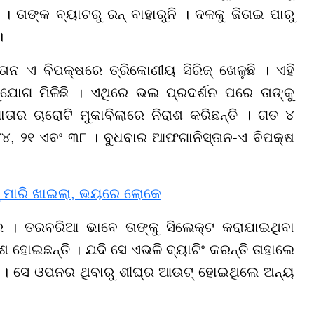
। ତାଙ୍କ ବ୍ୟାଟରୁ ରନ୍ ବାହାରୁନି । ଦଳକୁ ଜିତାଇ ପାରୁ
 ।
 ଏ ବିପକ୍ଷରେ ତ୍ରିକୋଣୀୟ ସିରିଜ୍ ଖେଳୁଛି । ଏହି
ଯୋଗ ମିଳିଛି । ଏଥିରେ ଭଲ ପ୍ରଦର୍ଶନ ପରେ ତାଙ୍କୁ
ତାର ଚାରୋଟି ମୁକାବିଲାରେ ନିରାଶ କରିଛନ୍ତି । ଗତ ୪
୪୪, ୨୧ ଏବଂ ୩୮ । ବୁଧବାର ଆଫଗାନିସ୍ତାନ-ଏ ବିପକ୍ଷ
୍କୁ ମାରି ଖାଇଲା, ଭୟରେ ଲୋକେ
ରେ । ତରବରିଆ ଭାବେ ତାଙ୍କୁ ସିଲେକ୍ଟ କରାଯାଇଥିବା
ଶ ହୋଇଛନ୍ତି । ଯଦି ସେ ଏଭଳି ବ୍ୟାଟିଂ କରନ୍ତି ତାହାଲେ
। ସେ ଓପନର ଥିବାରୁ ଶୀଘ୍ର ଆଉଟ୍ ହୋଇଥିଲେ ଅନ୍ୟ