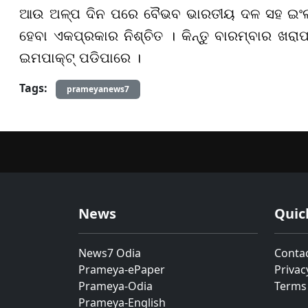
ଆଉ ଅଳ୍ପ ଦିନ ପରେ ବୈଭବ ଭାରତୀୟ ଦଳ ସହ ଇଂଲଣ୍
ହେବା ଏକପ୍ରକାର ନିଶ୍ଚିତ । କିନ୍ତୁ ବାରମ୍ବାର ଖରା
ଇମପାକ୍ଟ୍ ପଡିପାରେ ।
Tags:
prameyanews7
News
Quic
News7 Odia
Conta
Prameya-ePaper
Privac
Prameya-Odia
Terms
Prameya-English