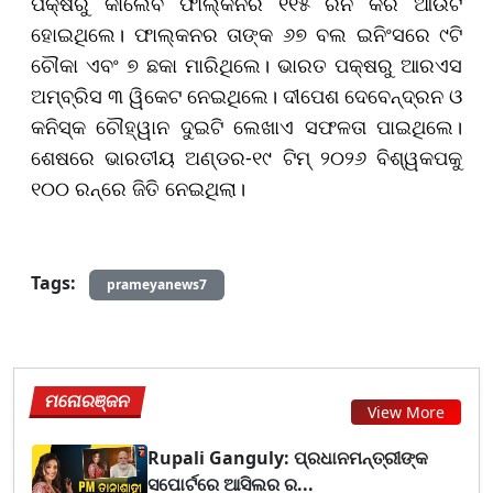
ପକ୍ଷରୁ କାଲେବ ଫାଲ୍କନର ୧୧୫ ରନ କରି ଆଉଟ
ହୋଇଥିଲେ। ଫାଲ୍କନର ତାଙ୍କ ୬୭ ବଲ ଇନିଂସରେ ୯ଟି
ଚୌକା ଏବଂ ୭ ଛକା ମାରିଥିଲେ। ଭାରତ ପକ୍ଷରୁ ଆରଏସ
ଅମ୍ବ୍ରିସ ୩ ୱିକେଟ ନେଇଥିଲେ। ଦୀପେଶ ଦେବେନ୍ଦ୍ରନ ଓ
କନିସ୍କ ଚୌହ୍ୱାନ ଦୁଇଟି ଲେଖାଏ ସଫଳତା ପାଇଥିଲେ।
ଶେଷରେ ଭାରତୀୟ ଅଣ୍ଡର-୧୯ ଟିମ୍ ୨୦୨୬ ବିଶ୍ୱକପକୁ
୧୦୦ ରନ୍‌ରେ ଜିତି ନେଇଥିଲା।
Tags:
prameyanews7
ମନୋରଞ୍ଜନ
View More
Rupali Ganguly: ପ୍ରଧାନମନ୍ତ୍ରୀଙ୍କ
ସପୋର୍ଟରେ ଆସିଲର ର...