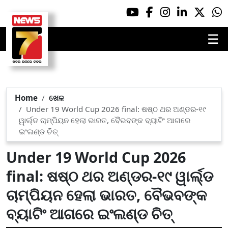
☰
Home
ଖେଳ
Under 19 World Cup 2026 final: ଷଷ୍ଠ ଥର ଅଣ୍ଡର-୧୯
ୱାର୍ଲ୍ଡ ଚାମ୍ପିୟନ ହେଲା ଭାରତ, ବୈଭବଙ୍କ ବ୍ୟାଟିଂ ଆଗରେ
ଇଂଲଣ୍ଡ ଚିତ୍
Under 19 World Cup 2026
final: ଷଷ୍ଠ ଥର ଅଣ୍ଡର-୧୯ ୱାର୍ଲ୍ଡ
ଚାମ୍ପିୟନ ହେଲା ଭାରତ, ବୈଭବଙ୍କ
ବ୍ୟାଟିଂ ଆଗରେ ଇଂଲଣ୍ଡ ଚିତ୍