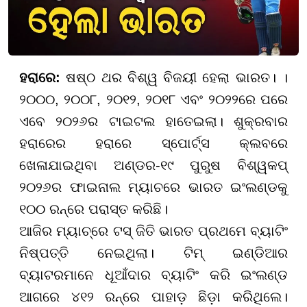
ହରାରେ
:
ଷଷ୍ଠ ଥର ବିଶ୍ୱ ବିଜୟୀ ହେଲା ଭାରତ। ।
୨୦୦୦, ୨୦୦୮, ୨୦୧୨, ୨୦୧୮ ଏବଂ ୨୦୨୨ରେ ପରେ
ଏବେ ୨୦୨୬ର ଟାଇଟଲ ହାତେଇଲା। ଶୁକ୍ରବାର
ହରାରେର ହରାରେ ସ୍ପୋର୍ଟ୍ସ କ୍ଲବରେ
ଖେଳାଯାଇଥିବା ଅଣ୍ଡର-୧୯ ପୁରୁଷ ବିଶ୍ୱକପ୍
୨୦୨୬ର ଫାଇନାଲ ମ୍ୟାଚରେ ଭାରତ ଇଂଲଣ୍ଡକୁ
୧୦୦ ରନ୍‌ରେ ପରାସ୍ତ କରିଛି।
ଆଜିର ମ୍ୟାଚ୍‌ରେ ଟସ୍ ଜିତି ଭାରତ ପ୍ରଥମେ ବ୍ୟାଟିଂ
ନିଷ୍ପତ୍ତି ନେଇଥିଲା। ଟିମ୍ ଇଣ୍ଡିଆର
ବ୍ୟାଟରମାନେ ଧୂଆଁଦାର ବ୍ୟାଟିଂ କରି ଇଂଲଣ୍ଡ
ଆଗରେ ୪୧୨ ରନ୍‌ରେ ପାହାଡ଼ ଛିଡ଼ା କରିଥିଲେ।