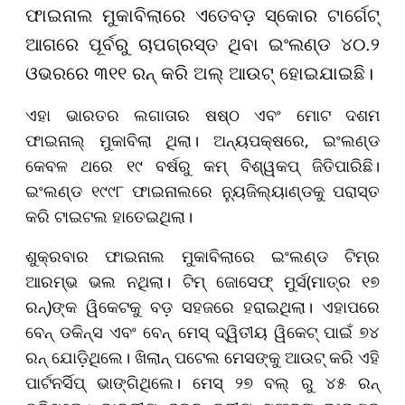
ଫାଇନାଲ ମୁକାବିଲାରେ ଏତେବଡ଼ ସ୍କୋର ଟାର୍ଗେଟ୍
ଆଗରେ ପୂର୍ବରୁ ଚାପଗ୍ରସ୍ତ ଥିବା ଇଂଲଣ୍ଡ ୪୦.୨
ଓଭରରେ ୩୧୧ ରନ୍ କରି ଅଲ୍ ଆଉଟ୍ ହୋଇଯାଇଛି।
ଏହା ଭାରତର ଲଗାତାର ଷଷ୍ଠ ଏବଂ ମୋଟ ଦଶମ
ଫାଇନାଲ୍ ମୁକାବିଲା ଥିଲା। ଅନ୍ୟପକ୍ଷରେ, ଇଂଲଣ୍ଡ
କେବଳ ଥରେ ୧୯ ବର୍ଷରୁ କମ୍ ବିଶ୍ୱକପ୍ ଜିତିପାରିଛି।
ଇଂଲଣ୍ଡ ୧୯୯୮ ଫାଇନାଲରେ ନ୍ୟୁଜିଲ୍ୟାଣ୍ଡକୁ ପରାସ୍ତ
କରି ଟାଇଟଲ ହାତେଇଥିଲା।
ଶୁକ୍ରବାର ଫାଇନାଲ ମୁକାବିଲାରେ ଇଂଲଣ୍ଡ ଟିମ୍‌ର
ଆରମ୍ଭ ଭଲ ନଥିଲା। ଟିମ୍ ଜୋସେଫ୍ ମୁର୍ସ(ମାତ୍ର ୧୭
ରନ୍)ଙ୍କ ୱିକେଟକୁ ବଡ଼ ସହଜରେ ହରାଇଥିଲା। ଏହାପରେ
ବେନ୍ ଡକିନ୍ସ ଏବଂ ବେନ୍ ମେସ୍ ଦ୍ୱିତୀୟ ୱିକେଟ୍ ପାଇଁ ୭୪
ରନ୍ ଯୋଡ଼ିଥିଲେ। ଖିଲାନ୍ ପଟେଲ ମେସଙ୍କୁ ଆଉଟ୍ କରି ଏହି
ପାର୍ଟନର୍ସିପ୍ ଭାଙ୍ଗିଥିଲେ। ମେସ୍ ୨୭ ବଲ୍ ରୁ ୪୫ ରନ୍