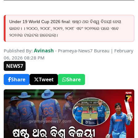
Under 19 World Cup 2026 final: ଷଷ୍ଠ ଥର ବିଶ୍ୱ ବିଜୟୀ ହେଲା
ଭାରତ। । ୨୦୦୦, ୨୦୦୮, ୨୦୧୨, ୨୦୧୮ ଏବଂ ୨୦୨୨ରେ ପରେ ଏବେ
୨୦୨୬ର ଟାଇଟଲ ହାତେଇଲା।
Avinash
Published By:
- Prameya-News7 Bureau | February
06, 2026 08:28 PM
NEWS7
Share
Tweet
Share