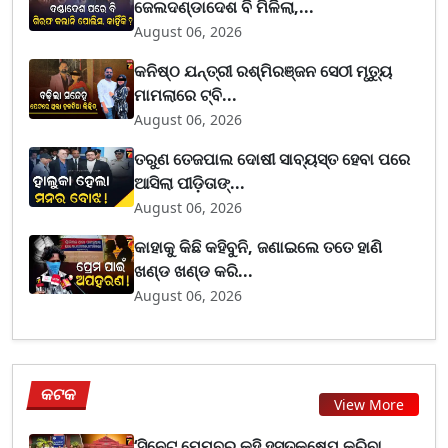
ଜେଲଦଣ୍ଡାଦେଶ ବି ମିଳିଲା,...
August 06, 2026
କନିଷ୍ଠ ଯନ୍ତ୍ରୀ ରଶ୍ମିରଞ୍ଜନ ସେଠୀ ମୃତ୍ୟୁ
ମାମଲାରେ ଟ୍ବି...
August 06, 2026
ତରୁଣ ତେଜପାଲ ଦୋଷୀ ସାବ୍ୟସ୍ତ ହେବା ପରେ
ଆସିଲା ପୀଡ଼ିତାଙ୍...
August 06, 2026
କାହାକୁ କିଛି କହିବୁନି, ଜଣାଇଲେ ତତେ ହାଣି
ଖଣ୍ଡ ଖଣ୍ଡ କରି...
August 06, 2026
କଟକ
View More
‘ସିନେଟ ମେମ୍ବର କହି ହସ୍ତକ୍ଷେପ କରିବା