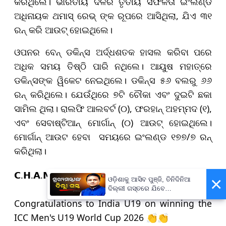
କରିଥିଲେ। ଭାରତୀୟ ଦଳର ତୃତୀୟ ସଫଳତା ଇଂଲଣ୍ଡ
ଅଧିନାୟକ ଥମାସ୍ ରେଭ୍ ଙ୍କ ରୂପରେ ଆସିଥିଲା, ଯିଏ ୩୧
ରନ୍ କରି ଆଉଟ୍ ହୋଇଥିଲେ।
ଓପନର ବେନ୍ ଡକିନ୍ସ ଅର୍ଦ୍ଧଶତକ ହାସଲ କରିବା ପରେ
ଅଧିକ ସମୟ ତିଷ୍ଠି ପାରି ନଥିଲେ। ଆୟୁଷ ମହାତ୍ରେ
ଡକିନ୍ସଙ୍କ ୱିକେଟ ନେଇଥିଲେ। ଡକିନ୍ସ ୫୬ ବଲରୁ ୬୬
ରନ୍ କରିଥିଲେ। ଯେଉଁଥିରେ ୭ଟି ଚୌକା ଏବଂ ଦୁଇଟି ଛକା
ସାମିଲ ଥିଲା। ରାଲଫି ଆଲବର୍ଟ (୦), ଫରହାନ୍ ଅହମ୍ମଦ (୧),
ଏବଂ ସେବାଷ୍ଟିଆନ୍ ମୋର୍ଗାନ୍ (୦) ଆଉଟ୍ ହୋଇଥିଲେ।
ମୋର୍ଗାନ୍ ଆଉଟ ହେବା ସମୟରେ ଇଂଲଣ୍ଡ ୧୭୭/୭ ରନ୍
କରିଥିଲା।
𝗖.𝗛.𝗔.𝗠.𝗣.𝗜.𝗢.𝗡.𝗦 🏆
×
ଓଡ଼ିଶାକୁ ଆସିବ ପୁଞ୍ଜି, ତିନିଦିନିଆ
ଦିଲ୍ଲୀ ଗସ୍ତରେ ଯିବେ
ମୁଖ୍ୟମନ୍ତ୍ରୀ ମୋହନ ମାଝୀ
Congratulations to India U19 on winning the
ICC Men's U19 World Cup 2026 👏👏