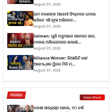
August 07, 2026
ରାମ ଚରଣଙ୍କ ଆଗାମୀ ଫିଲ୍ମରେ ଧମାଲ
କରିବେ ଏହି ନୂଆ ଅଭିନେତ...
August 07, 2026
Salman: ପୁଣି ଅଡୁଆରେ ସଲମାନ ଖାନ,
ଠକେଇ ଅଭିଯୋଗରେ ଭଉଣୀ...
August 07, 2026
Alliance Winner: ରିଆଲିଟି ଶୋ’
ଆଲାଏନ୍ସର ୱିନର ମିନି ମ...
August 07, 2026
ଅପରାଧ
View More
ଦୋଷୀ ସାବ୍ୟସ୍ତ ହେଲେ, ୧୦ ବର୍ଷ