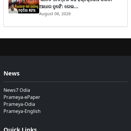
ଆଧାର ନୁହେଁ’: ରେଭ...
August 06, 2026
News
News7 Odia
Prameya-ePaper
Prameya-Odia
Prameya-English
Quick Links