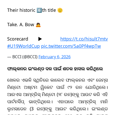
Their historic 6⃣th title 🫡
Take. A. Bow 🙇
Scorecard ▶️
https://t.co/hisult7mtv
#U19WorldCup
pic.twitter.com/5a0Pf4wpTw
— BCCI (@BCCI)
February 6, 2026
ଫାଲ୍‌କନର ଇଂଲଣ୍ଡ ଦଳ ପାଇଁ ଶତକ ହାସଲ କରିଥିଲେ
ଖେଳର ଏଭଳି ସ୍ଥିତିରେ କାଲେବ ଫାଲ୍କନର ଏବଂ ଜେମ୍ସ
ମିଣ୍ଟୋ ଅଷ୍ଟମ ୱିକେଟ ପାଇଁ ୯୨ ରନ ଯୋଡିଥିଲେ।
ଆରଏସ ଆମ୍ବ୍ରିସ୍ ମିଣ୍ଟୋ (୨୮ ରନ)ଙ୍କୁ ଆଉଟ କରି ଏହି
ପାର୍ଟନର୍ସିପ୍ ଭାଙ୍ଗିଥିଲେ। ଏହାପରେ ଆମ୍ବ୍ରିସ୍ ମାନି
ଲୁମସଡେନ (3 ରନ)ଙ୍କୁ ଆଉଟ କରିଥିଲେ। ଇଂଲଣ୍ଡ