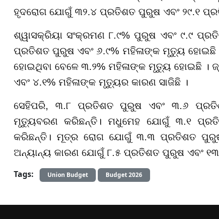
ହୃଦରୋଗ ଯୋଗୁଁ ୩୨.୪ ପ୍ରତିଶତ ପୁରୁଷ ଏବଂ ୨୯.୧ ପ୍ର
ଶ୍ୱାସକ୍ରିୟା ସଂକ୍ରମଣ ୮.୯% ପୁରୁଷ ଏବଂ ୯.୯ ପ୍ରତ
ପ୍ରତିଶତ ପୁରୁଷ ଏବଂ ୬.୯% ମହିଳାଙ୍କ ମୃତ୍ୟୁ ହୋଇଛି
ହୋଇଥିବା ବେଳେ ୩.୨% ମହିଳାଙ୍କ ମୃତ୍ୟୁ ହୋଇଛି । 
ଏବଂ ୪.୧% ମହିଳାଙ୍କ ମୃତ୍ୟୁର କାରଣ ସାଜିଛି ।
ସେହିପରି, ୩.୮ ପ୍ରତିଶତ ପୁରୁଷ ଏବଂ ୩.୬ ପ୍ରତ
ମୃତ୍ୟୁବରଣ କରିଛନ୍ତି। ମଧୁମେହ ଯୋଗୁଁ ୩.୧ ପ୍ରତ
କରିଛନ୍ତି। ମୂତ୍ର ରୋଗ ଯୋଗୁଁ ୩.୩ ପ୍ରତିଶତ ପୁରୁ
ଅନ୍ୟାନ୍ୟ କାରଣ ଯୋଗୁଁ ୮.୫ ପ୍ରତିଶତ ପୁରୁଷ ଏବଂ ୧୩
Tags:
Union Budget
Budget 2026