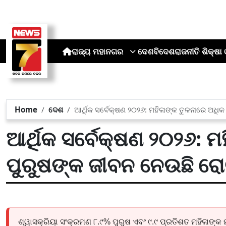
ରାଜ୍ୟ
ମହାନଗର
ଦେଶ
ବିଦେଶ
ରାଜନୀତି
ଶିକ୍ଷା 
Home
ଦେଶ
ଆର୍ଥିକ ସର୍ବେକ୍ଷଣ ୨୦୨୬: ମହିଳାଙ୍କ ତୁଳନାରେ ଅଧି
ଆର୍ଥିକ ସର୍ବେକ୍ଷଣ ୨୦୨୬: ମ
ପୁରୁଷଙ୍କ ଜୀବନ ନେଉଛି ରେ
ଶ୍ୱାସକ୍ରିୟା ସଂକ୍ରମଣ ୮.୯% ପୁରୁଷ ଏବଂ ୯.୯ ପ୍ରତିଶତ ମହିଳାଙ୍କ