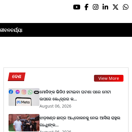
ଜୀବନଚର୍ଯ୍ୟା
ଦେଶ
View More
ମୋଦିଙ୍କ ଭିଡିଓ ହଟାଇବା ଘଟଣା ପରେ ମେଟା
ଉପରେ କେନ୍ଦ୍ରର କ...
August 06, 2026
ଝାଡ଼ଖଣ୍ଡ ଛାତ୍ର ଆନ୍ଦୋଳନକୁ ନେଇ ଆସିଲା ରାହୁଲ
ଗାନ୍ଧିଙ୍କ...
August 06, 2026