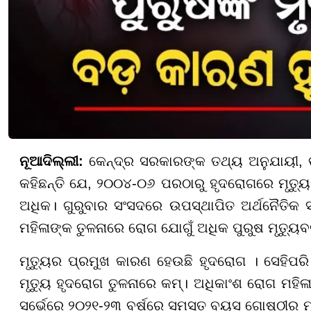
ନୂଆଦିଲ୍ଲୀ:
କେନ୍ଦ୍ର ସରକାରଙ୍କ ତଥ୍ୟ ଅନୁଯାୟୀ,
କହିଛନ୍ତି ଯେ, ୨୦୦୪-୦୬ ପରଠାରୁ ହୃଦରୋଗରେ ମୃତ୍ୟୁ
ଅଧିକ। ଗୁରୁବାର ସଂସଦରେ ଉପସ୍ଥାପିତ ଅର୍ଥନୈତିକ ସର
ମହିଳାଙ୍କ ତୁଳନାରେ ରୋଗ ଯୋଗୁଁ ଅଧିକ ପୁରୁଷ ମୃତ୍ୟୁବ
ମୃତ୍ୟୁର ପ୍ରମୁଖ କାରଣ ହେଉଛି ହୃଦରୋଗ । ସେହିପରି
ମୃତ୍ୟୁ ହୃଦରୋଗ ତୁଳନାରେ କମ୍। ଅଧିକାଂଶ ରୋଗ ମହିଳା
ସର୍ଭେରେ ୨୦୨୧-୨୩ ବର୍ଷରେ ସମସ୍ତ ବୟସ ଗୋଷ୍ଠୀର ମୃ