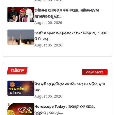
ଅଖିଳେଶ ଯାଦବଙ୍କ ବଡ଼ ବୟାନ, କହିଲେ-EVM
ସମାଲୋଚନାରୁ ଧ୍ୟା...
August 06, 2026
ଅଗ୍ନି-୪ କ୍ଷେପଣାସ୍ତ୍ରର ସଫଳ ପରୀକ୍ଷଣ, ୪୦୦୦
କି.ମି. ପର୍...
August 06, 2026
ରାଶିଫଳ
View More
ସିଂହ ରାଶି ବ୍ୟକ୍ତିଙ୍କ ସାମାଜିକ ସମ୍ମାନ ବଢ଼ିବ, ନୂଆ
କାମ...
August 06, 2026
Horoscope Today : ଅଗଷ୍ଟ ୦୬ ତାରିଖ,
ଗୁରୁବାର ; ଜାଣନ୍ତ...