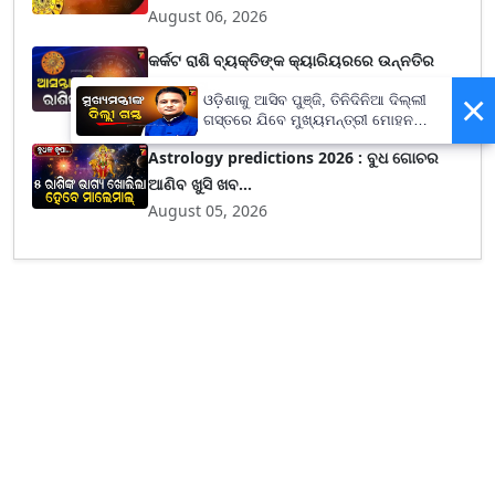
August 06, 2026
କର୍କଟ ରାଶି ବ୍ୟକ୍ତିଙ୍କ କ୍ୟାରିୟରରେ ଉନ୍ନତିର
ସମ୍ଭାବନା...
×
ଓଡ଼ିଶାକୁ ଆସିବ ପୁଞ୍ଜି, ତିନିଦିନିଆ ଦିଲ୍ଲୀ
August 05, 2026
ଗସ୍ତରେ ଯିବେ ମୁଖ୍ୟମନ୍ତ୍ରୀ ମୋହନ
ମାଝୀ
Astrology predictions 2026 : ବୁଧ ଗୋଚର
ଆଣିବ ଖୁସି ଖବ...
August 05, 2026