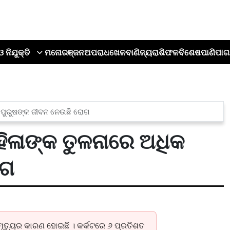
ଓ ନିଯୁକ୍ତି
ମନୋରଞ୍ଜନ
ଅପରାଧ
ଖେଳ
ବାଣିଜ୍ୟ
ରାଶିଫଳ
ବିଶେଷ
ପାଣିପାଗ
କ ପୁରୁଷଙ୍କ ଜୀବନ ନେଉଛି ରୋଗ
ହିଳାଙ୍କ ତୁଳନାରେ ଅଧିକ
ାଗ
 ମୃତ୍ୟୁର କାରଣ ହୋଇଛି । କର୍କଟରେ ୬ ପ୍ରତିଶତ