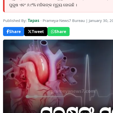
ପୁରୁଷ ଏବଂ ୬.୯% ମହିଳାଙ୍କ ମୃତ୍ୟୁ ହୋଇଛି ।
Tapas
Published By:
- Prameya-News7 Bureau | January 30, 
Share
Tweet
Share