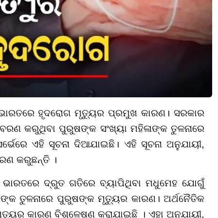
 ଭାରତରେ ହୃଦରୋଗ ମୃତ୍ୟୁର ପ୍ରମୁଖ କାରଣ। ସରକାର
ବରଣ କରୁଥିବା ପୁରୁଷଙ୍କ ସଂଖ୍ୟା ମହିଳାଙ୍କ ତୁଳନାରେ
୍ଭେରେ ଏହି ସୂଚନା ଦିଆଯାଇଛି। ଏହି ସୂଚନା ଅନୁଯାୟୀ,
ରଣ କରୁଛନ୍ତି ।
 ଭାରତରେ ଦ୍ରୁତ ଗତିରେ ବ୍ୟାପିଥିବା ମଧୁମେହ ଯୋଗୁଁ
ଙ୍କ ତୁଳନାରେ ପୁରୁଷଙ୍କ ମୃତ୍ୟୁର କାରଣ। ଅର୍ଥନୈତିକ
ତ୍ୟୁର କାରଣ ବିଶ୍ଳେଷଣ କରାଯାଇଛି । ଏହା ଅନୁଯାୟୀ,