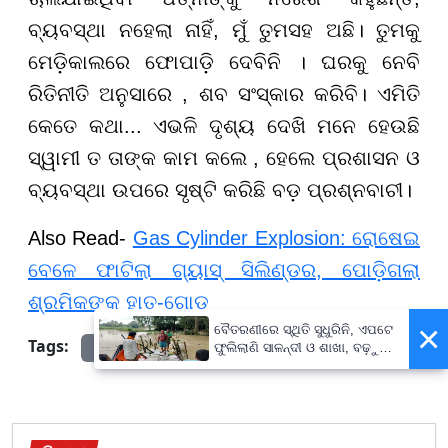
ବ୍ୟବସ୍ଥା ନହେଲା ନାହିଁ, ମୁଁ ତୁମସହ ଅଛି। ତୁମକୁ
ମେଡ଼ିକାଲରେ ଫୋପାଡ଼ି ଦେବିନି । ଘରକୁ ନେବି
ରିତିନୀତି ଅନୁସାରେ , ଶବ ସଂସ୍କାର କରିବି। ଏମିତି
କେତେ କଥା... ଏଭଳି ଦୃଶ୍ୟ ଦେଖି ମନେ ହେଉଛି
ସ୍ୱାମୀ ତ ତାଙ୍କ କାମ କଲେ , ହେଲେ ପ୍ରଶାସନ ଓ
ବ୍ୟବସ୍ଥା ଉପରେ ସୃଷ୍ଟି କରିଛି ବଡ଼ ପ୍ରଶ୍ନବାଚୀ।
Also Read-
Gas Cylinder Explosion: ରୋଷେଇ
ବେଳେ ଫାଟିଲା ଗ୍ୟାସ୍ ସିଲିଣ୍ଡର, ପୋଡ଼ିଗଲା
ଶ୍ରମିକଙ୍କ ହାତ-ଗୋଡ଼
×
ବୈତରଣୀରେ ସ୍ଥିତି ସୁଧୁରିନି, ଏପଟେ
Tags:
Odisha News
ଫୁଲିଲାଣି ସାଳନ୍ଦୀ ଓ ଶାଖା, ବଢ଼ୁଛି
ବନ୍ୟା ଭୟ