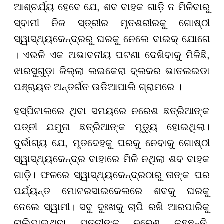
ଆଶ୍ଚର୍ଯ୍ୟ ହେବେ ଯେ, ଶବ ବାହକ ଗାଡ଼ି ନ ମିଳିବାରୁ
ସ୍ବାମୀ ନିଜ ସ୍ତ୍ରୀର ମୃତଶରୀରକୁ ଗୋଷ୍ଠୀ
ସ୍ୱାସ୍ଥ୍ୟକେନ୍ଦ୍ରରୁ ଘରକୁ ନେଲେ ବାଇକ୍ ଯୋଗେ
। ଏଭଳି ଏକ ଅଭାବନୀୟ ଘଟଣା ଦେଖିବାକୁ ମିଳିଛି,
ଝାରସୁଗୁଡ଼ା ଜିଲ୍ଲା ଲଇକେରା ବ୍ଲକର ଭାତଲଇଡା
ପଞ୍ଚାୟତ ଅନ୍ତର୍ଗତ ଉଡିଆପାଲି ଗ୍ରାମରେ ।
ହସ୍ପିଟାଲରେ ଥିବା ସମୟରେ ନରେଶ ଛତ୍ରିଆଙ୍କ
ପତ୍ନୀ ଯମୁନା ଛତ୍ରିଆଙ୍କ ମୃତ୍ୟୁ ହୋଇଥିଲା।
ଦୁର୍ଭାଗ୍ୟ ଯେ, ମୃତଦେହକୁ ଘରକୁ ନେବାକୁ
ଗୋଷ୍ଠୀ
ସ୍ୱାସ୍ଥ୍ୟକେନ୍ଦ୍ର ବାହାରେ
ମିଳି ନଥିଲା ଶବ ବାହକ
ଗାଡ଼ି। ଫଳରେ ସ୍ୱାସ୍ଥ୍ୟକେନ୍ଦ୍ରଠାରୁ ତାଙ୍କ ଘର
ପର୍ଯ୍ୟନ୍ତ ମୋଟରସାଇକେଲରେ ଶବକୁ ଘରକୁ
ନେଲେ ସ୍ୱାମୀ। ସବୁ ଦୁଃଖକୁ ଚାପି ରଖି ଆରପାରିକୁ
ଚାଲିଯାଇଥିବା ପତ୍ନୀଙ୍କୁ ନରେଶ କହୁଛନ୍ତି,