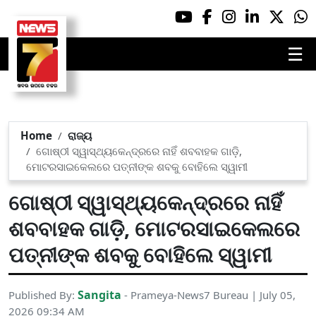
☰
Home
ରାଜ୍ୟ
ଗୋଷ୍ଠୀ ସ୍ୱାସ୍ଥ୍ୟକେନ୍ଦ୍ରରେ ନାହିଁ ଶବବାହକ ଗାଡ଼ି,
ମୋଟରସାଇକେଲରେ ପତ୍ନୀଙ୍କ ଶବକୁ ବୋହିଲେ ସ୍ୱାମୀ
ଗୋଷ୍ଠୀ ସ୍ୱାସ୍ଥ୍ୟକେନ୍ଦ୍ରରେ ନାହିଁ
ଶବବାହକ ଗାଡ଼ି, ମୋଟରସାଇକେଲରେ
ପତ୍ନୀଙ୍କ ଶବକୁ ବୋହିଲେ ସ୍ୱାମୀ
Sangita
Published By:
- Prameya-News7 Bureau | July 05,
2026 09:34 AM