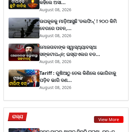
କହିଲେ ଅସା...
August 08, 2026
ଉପକୂଳକୁ ମାଡ଼ିଆସୁଛି ‘ଡଲଫିନ୍' ! ୨୦୦ କିମି
ବେଗରେ ପବନ,...
August 08, 2026
ମୋଜତାବାଙ୍କ ସ୍ୱାସ୍ଥ୍ୟାବସ୍ଥା
ସଙ୍କଟାପନ୍ନ; ଇସ୍ରାଏଲର ବଡ...
August 08, 2026
Tariff : ରୁଷିଆଠୁ ତେଲ କିଣିଲେ ଭୋଗିବାକୁ
ପଡ଼ିବ ଭାରି ଦଣ...
August 08, 2026
ରାଜ୍ୟ
View More
ଜବତ ବାଇକ ଥାନାରୁ ବିକ୍ରି ଘଟଣା, ତଦନ୍ତ