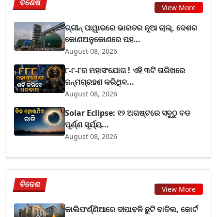
ବିଶେଷ
View More
ଗ୍ରୀନ୍ ପାୱାରରେ ଭାରତର ନୂଆ ଚାଲ୍, ଦେଶର
କୋଣଅନୁକୋଣରେ ପହ...
August 08, 2026
୮-୮-୮ର ମହାସଂଯୋଗ ! ଏହି ୩ଟି ତାରିଖରେ
ଜନ୍ମଗ୍ରହଣ କରିଥିବ...
August 08, 2026
Solar Eclipse: ୧୨ ଅଗଷ୍ଟରେ ସବୁଠୁ ବଡ
ପୂର୍ଣ୍ଣ ସୂର୍ଯ୍ୟ...
August 08, 2026
ବିଦେଶ
View More
କାଲିଫର୍ଣ୍ଣିଆରେ ଦୀପାବଳି ଛୁଟି ବାତିଲ, କୋର୍ଟ