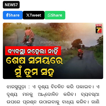
NEWS7
Share
Tweet
Share
ଝାରସୁଗୁଡ଼ା
: ଏ ଦୃଶ୍ୟ ବିଚଳିତ କରି ପକାଇବ। ଏ
ଦୃଶ୍ୟ ମନକୁ ଆନ୍ଦୋଳିତ କରିବ। ବ୍ୟବସ୍ଥା
ଉପରେ ପ୍ରଶ୍ନ ଉଠାଇବାକୁ ବାଧ୍ୟ କରିବ। ଜାଣି