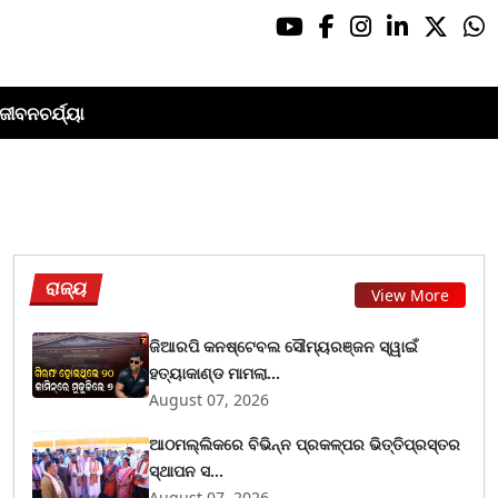
ଜୀବନଚର୍ଯ୍ୟା
ରାଜ୍ୟ
View More
ଜିଆରପି କନଷ୍ଟେବଲ ସୌମ୍ୟରଞ୍ଜନ ସ୍ୱାଇଁ
ହତ୍ୟାକାଣ୍ଡ ମାମଲା...
August 07, 2026
ଆଠମଲ୍ଲିକରେ ବିଭିନ୍ନ ପ୍ରକଳ୍ପର ଭିତ୍ତିପ୍ରସ୍ତର
ସ୍ଥାପନ ସ...
August 07, 2026