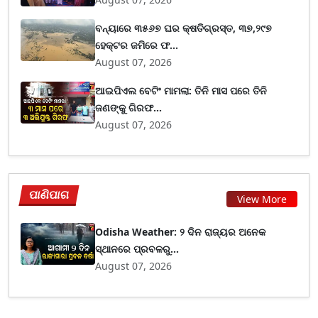
ବନ୍ୟାରେ ୩୫୬୭ ଘର କ୍ଷତିଗ୍ରସ୍ତ, ୩୭,୨୯୭
ହେକ୍ଟର ଜମିରେ ଫ...
August 07, 2026
ଆଇପିଏଲ ବେଟିଂ ମାମଲା: ତିନି ମାସ ପରେ ତିନି
ଜଣଙ୍କୁ ଗିରଫ...
August 07, 2026
ପାଣିପାଗ
View More
Odisha Weather: ୨ ଦିନ ରାଜ୍ୟର ଅନେକ
ସ୍ଥାନରେ ପ୍ରବଳରୁ...
August 07, 2026