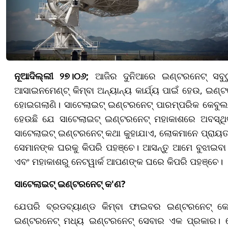
ନୂଆଦିଲ୍ଲୀ ୨୭।୦୬;
ଆଜିର ଦୁନିଆରେ ଇଣ୍ଟରନେଟ୍ ସବୁଠୁ
ଆସାଇନମେଣ୍ଟ୍ କିମ୍ବା ଅନ୍ୟାନ୍ୟ କାର୍ଯ୍ୟ ପାଇଁ ହେଉ, ଇଣ
ହୋଇଗଲାଣି। ସାଟେଲାଇଟ୍ ଇଣ୍ଟରନେଟ୍ ପାରମ୍ପରିକ କେବୁଲ ଇ
ହେଉଛି ଯେ ସାଟେଲାଇଟ୍ ଇଣ୍ଟରନେଟ୍ ମହାକାଶରେ ଅବସ୍ଥ
ସାଟେଲାଇଟ୍ ଇଣ୍ଟରନେଟ୍ କଥା କୁହାଯାଏ, ଲୋକମାନେ ପ୍ରାୟତଃ
ସେମାନଙ୍କ ଘରକୁ କିପରି ପହଞ୍ଚେ। ଆସନ୍ତୁ ଆମେ ବୁଝାଇବା
ଏବଂ ମହାକାଶରୁ ନେଟୱାର୍କ ଆପଣଙ୍କ ଘରେ କିପରି ପହଞ୍ଚେ।
ସାଟେଲାଇଟ୍ ଇଣ୍ଟରନେଟ୍ କ'ଣ?
ଯେପରି ବ୍ରଡବ୍ୟାଣ୍ଡ କିମ୍ବା ଫାଇବର ଇଣ୍ଟରନେଟ୍ କ
ଇଣ୍ଟରନେଟ୍ ମଧ୍ୟ ଇଣ୍ଟରନେଟ୍ ସେବାର ଏକ ପ୍ରକାର। କେବ