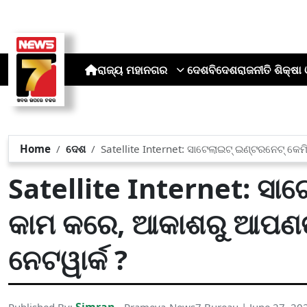
ରାଜ୍ୟ
ମହାନଗର
ଦେଶ
ବିଦେଶ
ରାଜନୀତି
ଶିକ୍ଷା 
Home
ଦେଶ
Satellite Internet: ସାଟେଲାଇଟ୍ ଇଣ୍ଟରନେଟ୍ କେ
Satellite Internet: ସାଟ
କାମ କରେ, ଆକାଶରୁ ଆପଣଙ୍
ନେଟୱାର୍କ ?