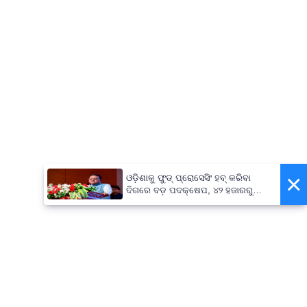
×
ଓଡ଼ିଶାକୁ ଫୁଡ୍ ପ୍ରୋସେସିଂ ହବ୍ କରିବା
ଦିଗରେ ବଡ଼ ପଦକ୍ଷେପ, ୪୨ ହଜାରରୁ
ଅଧିକ ନିଯୁକ୍ତି ସୁଯୋଗ