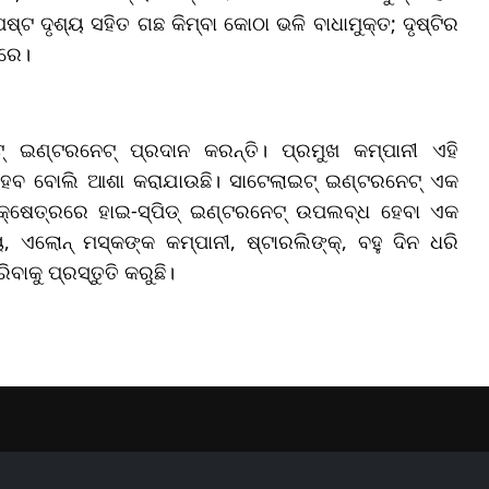
୍ଟ ଦୃଶ୍ୟ ସହିତ ଗଛ କିମ୍ବା କୋଠା ଭଳି ବାଧାମୁକ୍ତ; ଦୃଷ୍ଟିର
କରେ।
୍ ଇଣ୍ଟରନେଟ୍ ପ୍ରଦାନ କରନ୍ତି। ପ୍ରମୁଖ କମ୍ପାନୀ ଏହି
 ହେବ ବୋଲି ଆଶା କରାଯାଉଛି। ସାଟେଲାଇଟ୍ ଇଣ୍ଟରନେଟ୍ ଏକ
କ୍ଷେତ୍ରରେ ହାଇ-ସ୍ପିଡ୍ ଇଣ୍ଟରନେଟ୍ ଉପଲବ୍ଧ ହେବା ଏକ
 ଏଲୋନ୍ ମସ୍କଙ୍କ କମ୍ପାନୀ, ଷ୍ଟାରଲିଙ୍କ୍, ବହୁ ଦିନ ଧରି
କୁ ପ୍ରସ୍ତୁତି କରୁଛି।