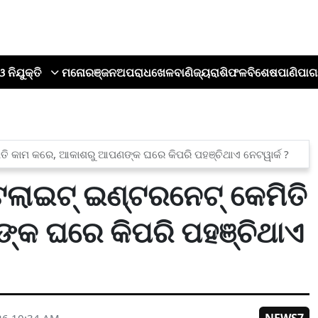
ଓ ନିଯୁକ୍ତି
ମନୋରଞ୍ଜନ
ଅପରାଧ
ଖେଳ
ବାଣିଜ୍ୟ
ରାଶିଫଳ
ବିଶେଷ
ପାଣିପାଗ
ମିତି କାମ କରେ, ଆକାଶରୁ ଆପଣଙ୍କ ଘରେ କିପରି ପହଞ୍ଚିଥାଏ ନେଟୱାର୍କ ?
େଲାଇଟ୍ ଇଣ୍ଟରନେଟ୍ କେମିତି
କ ଘରେ କିପରି ପହଞ୍ଚିଥାଏ