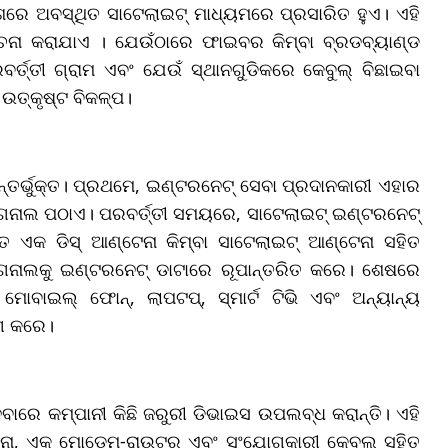
ାଶରେ ଅବସ୍ଥିତ ସାଟେଲାଇଟ୍ ମାଧ୍ୟମରେ ପ୍ରସାରିତ ହୁଏ। ଏହି
ଚନା କରାଯାଏ । ଯେଉଁଠାରେ ଫାଇବର କିମ୍ବା ବ୍ରଡବ୍ୟାଣ୍ଡ
ବର୍ତ୍ତୀ ଗ୍ରାମ ଏବଂ ଯେଉଁ ସ୍ଥାନଗୁଡିକରେ କେବୁଲ୍ ବିଛାଇବା
ଉତ୍କୃଷ୍ଟ ବିକଳ୍ପ।
୍ତର୍ଭୁକ୍ତ। ପ୍ରଥମେ, ଇଣ୍ଟରନେଟ୍ ସେବା ପ୍ରଦାନକାରୀ ଏହାର
ିଗନାଲ ପଠାଏ। ପରବର୍ତ୍ତୀ ସମୟରେ, ସାଟେଲାଇଟ୍ ଇଣ୍ଟରନେଟ୍
 ଏକ ଡିସ୍ ଆଣ୍ଟେନା କିମ୍ବା ସାଟେଲାଇଟ୍ ଆଣ୍ଟେନା ସହିତ
ସିଗନାଲକୁ ଇଣ୍ଟରନେଟ୍ ଡାଟାରେ ରୂପାନ୍ତରିତ କରେ। ଶେଷରେ
ୋବାଇଲ୍ ଫୋନ୍, ଲାପଟପ୍, ସ୍ମାର୍ଟ ଟିଭି ଏବଂ ଅନ୍ୟାନ୍ୟ
ଗ କରେ।
େ କମ୍ପାନୀ କିଛି ଜରୁରୀ ଡିଭାଇସ ଉପଲବ୍ଧ କରାନ୍ତି। ଏହି
୍ଟେନା, ଏକ ମୋଡେମ୍-ରାଉଟର୍ ଏବଂ ସଂଯୋଗକାରୀ କେବୁଲ୍ ସହିତ