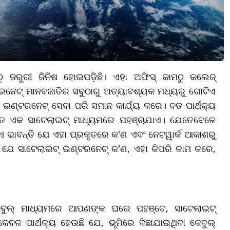
 ଜରୁରୀ ଜିନିଷ ହୋଇପଡ଼ିଛି। ଏହା ଅଫିସ୍ କାମଠୁ କଲେଜ୍
୍ଟରନେଟ୍ ମାନବଜାତିର ସବୁଠାରୁ ଅତ୍ୟାବଶ୍ୟକ ମଧ୍ୟରୁ ଗୋଟିଏ
ଣ୍ଟରନେଟ୍ ସେବା ପରି ସମାନ କାର୍ଯ୍ୟ କରେ। ବଡ ପାର୍ଥକ୍ୟ
ିତ ଏକ ସାଟେଲାଇଟ୍ ମାଧ୍ୟମରେ ପହଞ୍ଚାଯାଏ। ଯେତେବେଳେ
 ଭାବନ୍ତି ଯେ ଏହା ପ୍ରକୃତରେ କ'ଣ ଏବଂ ନେଟୱାର୍କ ଆକାଶରୁ
 ଯେ ସାଟେଲାଇଟ୍ ଇଣ୍ଟରନେଟ୍ କ'ଣ, ଏହା କିପରି କାମ କରେ,
େବୁଲ୍ ମାଧ୍ୟମରେ ଆପଣଙ୍କ ଘରେ ପହଞ୍ଚେ, ସାଟେଲାଇଟ୍
ଳ ପାର୍ଥକ୍ୟ ହେଉଛି ଯେ, ଭୂମିରେ ବିଛାଯାଇଥିବା କେବୁଲ୍