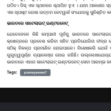
ଗଠିତ। ଡିସ୍ ଏକ ସ୍ଥାନରେ ସ୍ଥାପିତ ହୁଏ । ଯାହା ଆକାଶର ସ୍ପଷ
ଏକ ସ୍ପଷ୍ଟ ରେଖା ଉତ୍ତମ ନେଟୱାର୍କ ସଂଯୋଗକୁ ସୁନିଶ୍ଚିତ 
ଭାରତରେ ସାଟେଲାଇଟ୍ ଇଣ୍ଟରନେଟ୍
ଯେତେବେଳେ କିଛି କମ୍ପାନୀ ପୂର୍ବରୁ ଭାରତରେ ସାଟେଲାଇଟ
କ୍ଷେତ୍ରରେ ପ୍ରବେଶ କରିବା ସହିତ ପ୍ରତିଯୋଗିତା ତୀବ୍ର
ସଠିକ୍ ବିକଳ୍ପ ପ୍ରମାଣିତ ହୋଇପାରେ। ବିଶେଷକରି ଯେଉଁ 
ଗୁରୁତ୍ୱପୂର୍ଣ୍ଣ ଚ୍ୟାଲେଞ୍ଜ ହୋଇ ରହିଛି। ଉଲ୍ଲେଖଯୋଗ୍ୟ,
ଭାରତରେ ଏହାର ସାଟେଲାଇଟ୍ ଇଣ୍ଟରନେଟ୍ ସେବା ଆରମ୍ଭ କରିବା
Tags:
prameyanews7