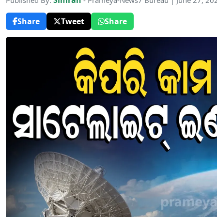
Simran
Published By:
- Prameya-News7 Bureau | June 27, 20
Share
Tweet
Share