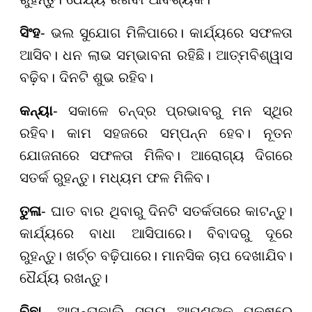
ସିଂହ
- ଭଲ ସୁଯୋଗ ମିଳିପାରେ। କାର୍ଯ୍ୟରେ ସଫଳତା
ଆସିବ। ଧନ ଲାଭ ସମ୍ଭାବନା ରହିଛି। ଆତ୍ମବିଶ୍ୱାସ
ବଢ଼ିବ। ଦିନଟି ଶୁଭ ରହିବ।
କନ୍ୟା
- ସକାଳେ ଚନ୍ଦ୍ର ପ୍ରଭାବରୁ ମନ ସ୍ଥିର
ରହିବ। କାମ ସହଜରେ ସମ୍ପନ୍ନ ହେବ। ନୂତନ
ଯୋଜନାରେ ସଫଳତା ମିଳିବ। ଆରୋଗ୍ୟ ଦିଗରେ
ସତର୍କ ରୁହନ୍ତୁ। ମଧ୍ୟମ ଫଳ ମିଳିବ।
ତୁଳା
- ଘାତ ବାର ଥିବାରୁ ଦିନଟି ସତର୍କତାରେ କାଟନ୍ତୁ।
କାର୍ଯ୍ୟରେ ବାଧା ଆସିପାରେ। ବିବାଦରୁ ଦୂରେ
ରୁହନ୍ତୁ। ଖର୍ଚ୍ଚ ବଢ଼ିପାରେ। ମାନସିକ ଚାପ ଦେଖାଯିବ।
ଧୈର୍ଯ୍ୟ ରଖନ୍ତୁ।
ବିଛା
- ଆସନ୍ତାକାଲି ସମୟ ଆପଣଙ୍କ ପକ୍ଷରେ