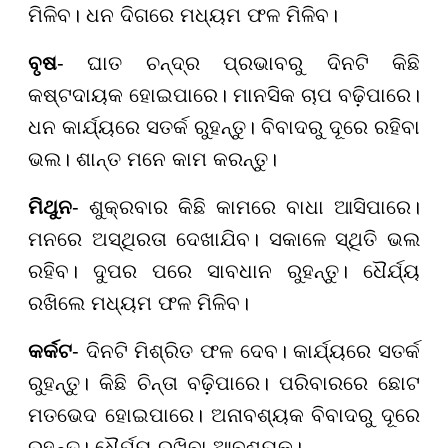
ମିଳିବ। ଧନ ଦିଗରେ ମଧ୍ୟମ ଫଳ ମିଳିବ।
ବୃଷ
- ଘାତ ଚନ୍ଦ୍ର ପ୍ରଭାବରୁ ଦିନଟି କିଛି
କଷ୍ଟଦାୟକ ହୋଇପାରେ। ମାନସିକ ଚାପ ବଢ଼ିପାରେ।
ଧନ କାର୍ଯ୍ୟରେ ସତର୍କ ରୁହନ୍ତୁ। ବିବାଦରୁ ଦୂରେ ରହିବା
ଭଲ। ଶାନ୍ତ ମନେ କାମ କରନ୍ତୁ।
ମିଥୁନ
- ଶୁକ୍ରବାର କିଛି କାମରେ ବାଧା ଆସିପାରେ।
ମନରେ ଅସ୍ଥିରତା ଦେଖାଯିବ। ସକାଳେ ସ୍ଥିତି ଭଲ
ରହିବ। ଦୁପର ପରେ ସାବଧାନ ରୁହନ୍ତୁ। ଧୈର୍ଯ୍ୟ
ରଖିଲେ ମଧ୍ୟମ ଫଳ ମିଳିବ।
କର୍କଟ
- ଦିନଟି ମିଶ୍ରିତ ଫଳ ଦେବ। କାର୍ଯ୍ୟରେ ସତର୍କ
ରୁହନ୍ତୁ। କିଛି ଚିନ୍ତା ବଢ଼ିପାରେ। ପରିବାରରେ ଛୋଟ
ମତଭେଦ ହୋଇପାରେ। ଅନାବଶ୍ୟକ ବିବାଦରୁ ଦୂରେ
ରୁହନ୍ତୁ। ଧୈର୍ଯ୍ୟ ରଖିବା ଆବଶ୍ୟକ।