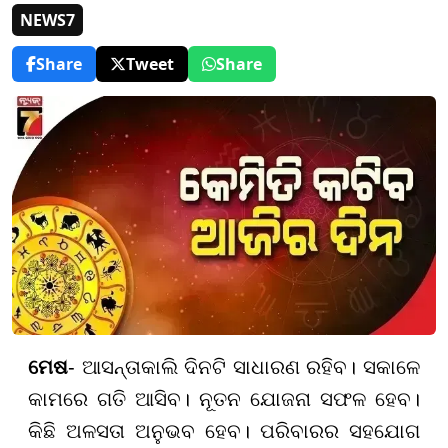
NEWS7
Share
Tweet
Share
ମେଷ
- ଆସନ୍ତାକାଲି ଦିନଟି ସାଧାରଣ ରହିବ। ସକାଳେ
କାମରେ ଗତି ଆସିବ। ନୂତନ ଯୋଜନା ସଫଳ ହେବ।
କିଛି ଅଳସତା ଅନୁଭବ ହେବ। ପରିବାରର ସହଯୋଗ