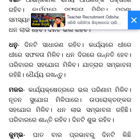
ରହିବ। କାର୍ଯ୍ୟରେ ସଫଳତା ମିଳିବ। ପୁରୁଣା
×
Teacher Recruitment Odisha:
ସମସ୍ୟାର ସମାଧାନ ହେବ। ପରିବାରରେ ଖୁସି ରହିବ।
ଏଣିକି ଜଣିକିଆ ଶିକ୍ଷକରେ ଚାଲିବନି
ସ୍କୁଲ, ନିଯୁକ୍ତ ହେବେ ନୂଆ
ଧନ ଲାଭ ହେବ। ଦିନଟି ଭଲ ରହିବ।
ଶିକ୍ଷକ ; ୧୫ ଦିନରେ ପ୍ରକ୍ରିୟା
ସାରିବାକୁ ନିର୍ଦ୍ଦେଶ
ଧନୁ
- ଦିନଟି ସାଧାରଣ ରହିବ। କାର୍ଯ୍ୟରେ ଧୀରେ
ଧୀରେ ସଫଳତା ମିଳିବ। ଧନ ଦିଗରେ ଉନ୍ନତି ହେବ।
ପରିବାରର ସହଯୋଗ ମିଳିବ। ଯାତ୍ରାର ସମ୍ଭାବନା
ରହିଛି। ଧୈର୍ଯ୍ୟ ରଖନ୍ତୁ।
ମକର
- କାର୍ଯ୍ୟକ୍ଷେତ୍ରରେ ଭଲ ପରିଣାମ ମିଳିବ।
ନୂତନ ସୁଯୋଗ ମିଳିପାରେ। ଉପରୋକ୍ତଙ୍କର
ସହଯୋଗ ମିଳିବ। ଧନ ଲାଭ ସମ୍ଭାବନା ରହିଛି।
ପରିବାରରେ ଶାନ୍ତି ରହିବ। ଦିନଟି ଶୁଭ ରହିବ।
କୁମ୍ଭ
- ଘାତ ବାର ପ୍ରଭାବରୁ ଦିନଟି କିଛି