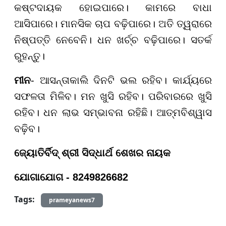
କଷ୍ଟଦାୟକ ହୋଇପାରେ। କାମରେ ବାଧା
ଆସିପାରେ। ମାନସିକ ଚାପ ବଢ଼ିପାରେ। ଅତି ତ୍ୱରାରେ
ନିଷ୍ପତ୍ତି ନେବେନି। ଧନ ଖର୍ଚ୍ଚ ବଢ଼ିପାରେ। ସତର୍କ
ରୁହନ୍ତୁ।
ମୀନ
- ଆସନ୍ତାକାଲି ଦିନଟି ଭଲ ରହିବ। କାର୍ଯ୍ୟରେ
ସଫଳତା ମିଳିବ। ମନ ଖୁସି ରହିବ। ପରିବାରରେ ଖୁସି
ରହିବ। ଧନ ଲାଭ ସମ୍ଭାବନା ରହିଛି। ଆତ୍ମବିଶ୍ୱାସ
ବଢ଼ିବ।
ଜ୍ୟୋତିର୍ବିଦ୍ ଶ୍ରୀ ସିଦ୍ଧାର୍ଥ ଶେଖର ନାୟକ
ଯୋଗାଯୋଗ - 8249826682
Tags:
prameyanews7