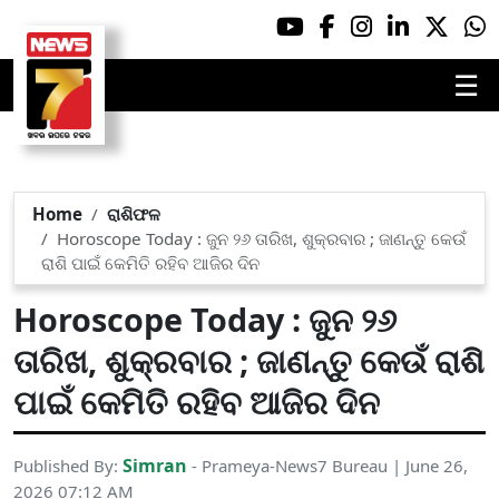
☰
Home
ରାଶିଫଳ
Horoscope Today : ଜୁନ ୨୬ ତାରିଖ, ଶୁକ୍ରବାର ; ଜାଣନ୍ତୁ କେଉଁ
ରାଶି ପାଇଁ କେମିତି ରହିବ ଆଜିର ଦିନ
Horoscope Today : ଜୁନ ୨୬
ତାରିଖ, ଶୁକ୍ରବାର ; ଜାଣନ୍ତୁ କେଉଁ ରାଶି
ପାଇଁ କେମିତି ରହିବ ଆଜିର ଦିନ
Simran
Published By:
- Prameya-News7 Bureau | June 26,
2026 07:12 AM