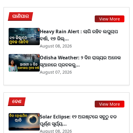
ପାଣିପାଗ
View More
Heavy Rain Alert : ଲାଗି ରହିବ ଲଘୁଚାପ
ବର୍ଷା, ୧୭ ଜିଲ୍...
August 08, 2026
Odisha Weather: ୨ ଦିନ ରାଜ୍ୟର ଅନେକ
ସ୍ଥାନରେ ପ୍ରବଳରୁ...
August 07, 2026
ଦେଶ
View More
Solar Eclipse: ୧୨ ଅଗଷ୍ଟରେ ସବୁଠୁ ବଡ
ପୂର୍ଣ୍ଣ ସୂର୍ଯ୍ୟ...
August 08, 2026