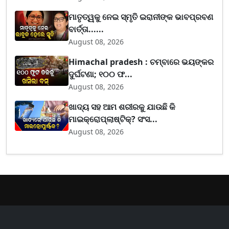
ମାତୃତ୍ୱକୁ ନେଇ ସ୍ମୃତି ଇରାନୀଙ୍କ ଭାବପ୍ରବଣ
ବାର୍ତ୍ତା......
August 08, 2026
Himachal pradesh : ଚମ୍ବାରେ ଭୟଙ୍କର
ଦୁର୍ଘଟଣା; ୧୦୦ ଫ...
August 08, 2026
ଖାଦ୍ୟ ସହ ଆମ ଶରୀରକୁ ଯାଉଛି କି
ମାଇକ୍ରୋପ୍ଲାଷ୍ଟିକ୍? ସଂସ...
August 08, 2026