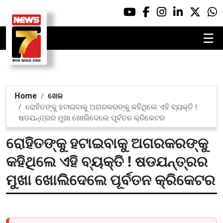
☰
Home
ଖେଳ
ରୋହିତଙ୍କୁ ହଟାଇବାକୁ ଅଗରକରଙ୍କୁ କହିଥିଲେ ଏହି ବ୍ୟକ୍ତି !
ଷଡଯନ୍ତ୍ରର ମୁଖା ଖୋଲିଦେଲେ ପୂର୍ବତନ କ୍ରିକେଟର
ରୋହିତଙ୍କୁ ହଟାଇବାକୁ ଅଗରକରଙ୍କୁ
କହିଥିଲେ ଏହି ବ୍ୟକ୍ତି ! ଷଡଯନ୍ତ୍ରର
ମୁଖା ଖୋଲିଦେଲେ ପୂର୍ବତନ କ୍ରିକେଟର