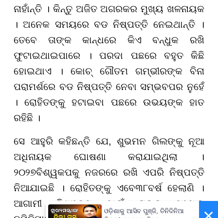
ନାହାଁନ୍ତି । କିନ୍ତୁ ଅଜିତ ଅଗରକର ମୁଖ୍ୟ ଖଳନାୟକ
। ଅନେକ ସମୟରେ ବଡ ନିଷ୍ପତ୍ତି ନେଇଥାନ୍ତି ।
ତେବେ ତାଙ୍କ କାନ୍ଧରେ କିଏ ବନ୍ଧୁକ ରଖି
ଫୁଟାଇଥାଇପାରେ । ପରଦା ପଛରେ ବହୁତ କିଛି
ହୋଇଥାଏ । କୋଚ୍ ଗୌତମ ଗମ୍ଭୀରଙ୍କ ବିନା
ପରାମର୍ଶରେ ବଡ ନିଷ୍ପତ୍ତି ନେବା ସମ୍ଭବପର ନୁହେଁ
। ରୋହିତଙ୍କୁ ହଟାଇବା ପଛରେ ଉଭୟଙ୍କ ହାତ
ରହିଛି ।
ସେ ଆହୁରି କହିଛନ୍ତି ଯେ, ଶୁଭମନ ଗିଲଙ୍କୁ ନୂଆ
ଅଧିନାୟକ ଘୋଷଣା କରାଯାଇଥିଲା ।
୨୦୨୭
ବିଶ୍ୱକପକୁ ନଜରରେ ରଖି ଏପରି ନିଷ୍ପତ୍ତି
ନିଆଯାଇଛି । ରୋହିତଙ୍କୁ ଏବେ
୩୮
ବର୍ଷ ହେଲାଣି ।
ଆଗାମୀ ବିଶ୍ୱକପ୍ ପାଇଁ ତାଙ୍କୁ ସୁଯୋଗ
×
ଓଡ଼ିଶାକୁ ଆସିବ ପୁଞ୍ଜି, ତିନିଦିନିଆ