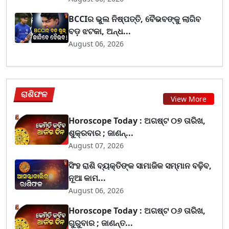
BCCIର ଭୁଲ ନିଷ୍ପତ୍ତି, ବୈଭବଙ୍କୁ ଲାଗିବ
ବଡ଼ ଝଟକା, ଅନ୍ଧ...
August 06, 2026
ରାଶିଫଳ
View More
Horoscope Today : ଅଗଷ୍ଟ ୦୭ ତାରିଖ,
ଶୁକ୍ରବାର ; ଜାଣନ୍...
August 07, 2026
ସିଂହ ରାଶି ବ୍ୟକ୍ତିଙ୍କ ସାମାଜିକ ସମ୍ମାନ ବଢ଼ିବ,
ନୂଆ କାମ...
August 06, 2026
Horoscope Today : ଅଗଷ୍ଟ ୦୬ ତାରିଖ,
ଗୁରୁବାର ; ଜାଣନ୍ତ...