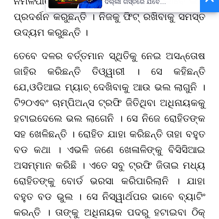
ନମିଳିପାରେ । ତେବେ ରୋହିତ ଲଗାତାର ଭାବେ ଭଲ
ଦିଲ୍ଲୀ ଗସ୍ତରେ ଯିବେ
ମୁଖ୍ୟମନ୍ତ୍ରୀ ମୋହନ ମାଝୀ
ପ୍ରଦର୍ଶନ କରୁଛନ୍ତି । ନିଜକୁ ଫିଟ୍ ରଖିବାକୁ ସମସ୍ତ
ଉଦ୍ୟମ କରୁଛନ୍ତି ।
ତେବେ ଦଳର ବର୍ତ୍ତମାନ ସ୍ଥିତିକୁ ନେଇ ଅସନ୍ତୋଷ
ଜାହିର କରିଛନ୍ତି ତିଓ୍ୱାରୀ । ସେ କହିଛନ୍ତି
ଯେ
,
ଓଡିଆଇ ମ୍ୟାଚ୍ ଦେଖିବାକୁ ଆଉ ଭଲ ଲାଗୁନି ।
ଟି
୨୦
ଏବଂ ଚାମ୍ପିଅନ୍ସ ଟ୍ରଫି ଜିତିଥିବା ଅଧିନାୟକକୁ
ହଟାଇଦେଲେ ଭଲ ଲାଗେନି । ସେ ନିଜେ ରୋହିତଙ୍କ
ସହ ଖେଳିଛନ୍ତି । ରୋହିତ ଯାହା କରିଛନ୍ତି ତାହା ବହୁତ
ବଡ କଥା । ଏଭଳି ଜଣେ ଖେଳାଳିଙ୍କୁ ବିସିସିଆଇ
ଅସମ୍ମାନ କରିଛି । ଏତେ ସବୁ ଟ୍ରଫି ଜିତାଇ ମଧ୍ୟ
ରୋହିତଙ୍କୁ ବୋର୍ଡ ଭରସା କରିପାରିଲାନି । ଯାହା
ବହୁତ ବଡ ଭୁଲ । ସେ ନିସ୍ୱାର୍ଥପର ଭାବେ ବ୍ୟାଟିଂ
କରନ୍ତି । ତାଙ୍କୁ ଅଧିନାୟକ ପଦରୁ ହଟାଇବା ଠିକ୍