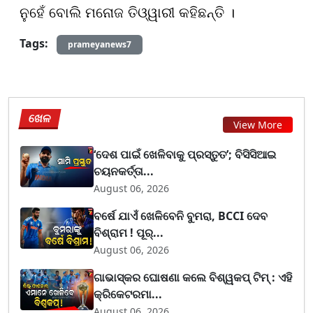
ନୁହେଁ ବୋଲି ମନୋଜ ତିଓ୍ୱାରୀ କହିଛନ୍ତି ।
Tags:
prameyanews7
ଖେଳ
View More
‘ଦେଶ ପାଇଁ ଖେଳିବାକୁ ପ୍ରସ୍ତୁତ’; ବିସିସିଆଇ
ଚୟନକର୍ତ୍ତା...
August 06, 2026
ବର୍ଷେ ଯାଏଁ ଖେଳିବେନି ବୁମରା, BCCI ଦେବ
ବିଶ୍ରାମ ! ପୂର୍...
August 06, 2026
ଗାଭାସ୍କର ଘୋଷଣା କଲେ ବିଶ୍ୱକପ୍ ଟିମ୍ : ଏହି
କ୍ରିକେଟରମା...
August 06, 2026