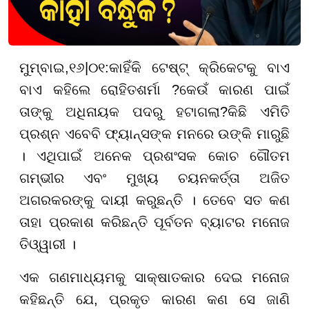
ମୁମ୍ବାଇ
,
୧
୬|୦
୧:
କାହିଁକି ଟେଷ୍ଟ୍ କ୍ରିକେଟକୁ ବାଏ
ବାଏ କହିଲେ ରୋହିତ
ଶର୍ମା ?
କେଉଁ କାରଣ ପାଇଁ
ତାଙ୍କୁ ଅଧିନାୟକ ପଦରୁ ହଟାଗଲା
?
କିଛି ଏମିତି
ପ୍ରଶ୍ନ ଏବେବି ଫ୍ୟାନ୍ସଙ୍କ ମନରେ ଉଙ୍କି ମାରୁଛି
। ଏଥିପାଇଁ ଅନେକ ପ୍ରଶଂସକ କୋଚ ଗୌତମ
ଗମ୍ଭୀର ଏବଂ ମୁଖ୍ୟ ଚୟନକର୍ତ୍ତା ଅଜିତ
ଅଗରକରଙ୍କୁ ଦାୟୀ କରୁଛନ୍ତି । ତେବେ ସତ କଣ
ତାହା ପ୍ରକାଶ କରିଛନ୍ତି ପୂର୍ବତନ ବ୍ୟାଟର ମନୋଜ
ତିଓ୍ୱାରୀ ।
ଏକ ଗଣମାଧ୍ୟମକୁ ସାକ୍ଷାତ
କା
ର ଦେଇ ମନୋଜ
କହିଛନ୍ତି ଯେ, ପ୍ରକୃତ କାରଣ କଣ ସେ ଜାଣି