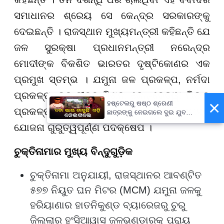
ସମାଧାନର ଶ୍ରେୟ ସେ କେନ୍ଦ୍ର ସରକାରଙ୍କୁ
ଦେଇଛନ୍ତି । ରାଜସ୍ଥାନ ମୁଖ୍ୟମନ୍ତ୍ରୀ କହିଛନ୍ତି ଯେ
ଜଳ ସୁରକ୍ଷା ପ୍ରଧାନମନ୍ତ୍ରୀ ନରେନ୍ଦ୍ର
ମୋଦୀଙ୍କ ବିକଶିତ ଭାରତର ଦୃଷ୍ଟିକୋଣର ଏକ
ପ୍ରମୁଖ ସ୍ତମ୍ଭ । ଯମୁନା ଜଳ ପ୍ରକଳ୍ପ, ନର୍ମଦା
ପ୍ରକଳ୍ପ, ଜଳ ଜୀବନ ମିଶନ, କେନ୍-ବେତୱା ଲିଙ୍କ୍
×
ହଷ୍ଟେଲରୁ ଷଷ୍ଠ ଶ୍ରେଣୀ
ପ୍ରକଳ୍ପ ଏବଂ ରାମ ଜଳ ସେତୁ ଲିଙ୍କ୍ ଭଳି ସମସ୍ତ
ଛାତ୍ରଙ୍କୁ ନେଇଗଲେ ଦୁଇ ଯୁବକ,
ପୁଅକୁ ଖୋଜି ଆଣିବାକୁ ମାଆଙ୍କ
ଯୋଜନା ଗୁରୁତ୍ୱପୂର୍ଣ୍ଣ ପଦକ୍ଷେପ ।
ନିବେଦନ
ଚୁକ୍ତିନାମାର ମୁଖ୍ୟ ବିନ୍ଦୁଗୁଡ଼ିକ
ଚୁକ୍ତିନାମା ଅନୁଯାୟୀ, ରାଜସ୍ଥାନର ଆବଣ୍ଟିତ
୫୭୭ ନିୟୁତ ଘନ ମିଟର (MCM) ଯମୁନା ଜଳକୁ
ହରିୟାଣାର ହାତନିକୁଣ୍ଡ ବ୍ୟାରେଜରୁ ଚୁରୁ
ଜିଲ୍ଲାର ହଂସିଆୱାସ ଜଳଭଣ୍ଡାରକୁ ପ୍ରାୟ