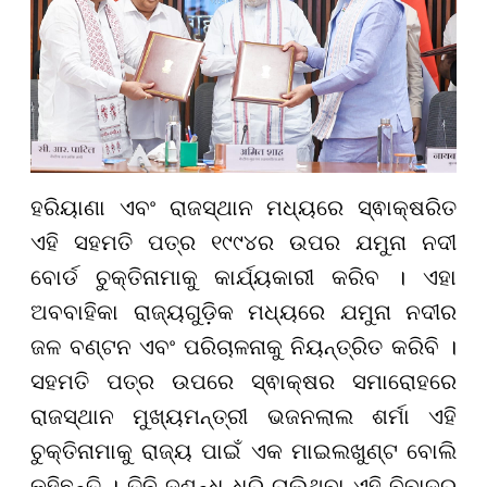
ହରିୟାଣା ଏବଂ ରାଜସ୍ଥାନ ମଧ୍ୟରେ ସ୍ଵାକ୍ଷରିତ
ଏହି ସହମତି ପତ୍ର ୧୯୯୪ର ଉପର ଯମୁନା ନଦୀ
ବୋର୍ଡ ଚୁକ୍ତିନାମାକୁ କାର୍ଯ୍ୟକାରୀ କରିବ । ଏହା
ଅବବାହିକା ରାଜ୍ୟଗୁଡ଼ିକ ମଧ୍ୟରେ ଯମୁନା ନଦୀର
ଜଳ ବଣ୍ଟନ ଏବଂ ପରିଚାଳନାକୁ ନିୟନ୍ତ୍ରିତ କରିବି ।
ସହମତି ପତ୍ର ଉପରେ ସ୍ଵାକ୍ଷର ସମାରୋହରେ
ରାଜସ୍ଥାନ ମୁଖ୍ୟମନ୍ତ୍ରୀ ଭଜନଲାଲ ଶର୍ମା ଏହି
ଚୁକ୍ତିନାମାକୁ ରାଜ୍ୟ ପାଇଁ ଏକ ମାଇଲଖୁଣ୍ଟ ବୋଲି
କହିଛନ୍ତି । ତିନି ଦଶନ୍ଧି ଧରି ଚାଲିଥିବା ଏହି ବିବାଦର