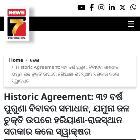
☰
Home
ଦେଶ
Historic Agreement: ୩୨ ବର୍ଷ ପୁରୁଣା ବିବାଦର ସମାଧାନ,
ଯମୁନା ଜଳ ଚୁକ୍ତି ଉପରେ ହରିୟାଣା-ରାଜସ୍ଥାନ ସରକାର କଲେ
ସ୍ୱାକ୍ଷର
Historic Agreement: ୩୨ ବର୍ଷ
ପୁରୁଣା ବିବାଦର ସମାଧାନ, ଯମୁନା ଜଳ
ଚୁକ୍ତି ଉପରେ ହରିୟାଣା-ରାଜସ୍ଥାନ
ସରକାର କଲେ ସ୍ୱାକ୍ଷର