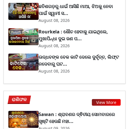
ଛତିଶଗଡ଼ରୁ ଧାଇଁ ଆସିଛି ମାଆ, ଝିଅକୁ ନେବା
ପାଇଁ ସ୍ୱାମୀ ସ...
August 08, 2026
Rourkela : ଶୌଚ ହେବାକୁ ଯାଇଥିଲେ,
ମୁଖାପିନ୍ଧା ଦୁଇ ଜଣ ପ...
August 08, 2026
ଉଦ୍ଧବଙ୍କ ବେକ କାଟି ଦେଲେ ଦୁର୍ବୃତ୍ତ, ଲିଫ୍ଟ
ନଦେବାରୁ ଘଟ...
August 08, 2026
ରାଶିଫଳ
View More
Sawan : ଶ୍ରାବଣର ଦ୍ଵିତୀୟ ସୋମବାରରେ
ସୃଷ୍ଟି ହେଉଛି ମହା...
August 09, 2026