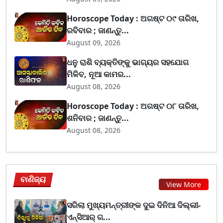
Horoscope Today : ଅଗଷ୍ଟ ୦୯ ତାରିଖ,
ରବିବାର ; ଜାଣନ୍ତୁ...
August 09, 2026
ଧନୁ ରାଶି ବ୍ୟକ୍ତିଙ୍କୁ ଭାଗ୍ୟର ସହଯୋଗ
ମିଳିବ, ନୂଆ କାମର...
August 08, 2026
Horoscope Today : ଅଗଷ୍ଟ ୦୮ ତାରିଖ,
ଶନିବାର ; ଜାଣନ୍ତୁ...
August 08, 2026
ବାଣିଜ୍ୟ
View More
ସରିଲା ମୁଖ୍ୟମନ୍ତ୍ରୀଙ୍କ ଦୁଇ ଦିନିଆ ଦିଲ୍ଲୀ-
ଏନ୍‌ସିଆର୍ ଗ...