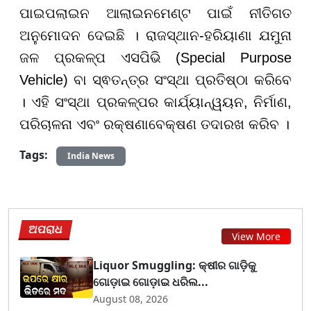
ପାଇପଲାଇନ ଆଲାଇନମେଣ୍ଟ ପାଇଁ ନୀତିଗତ
ଅନୁମୋଦନ ଦେଇଛି । ରାଜସ୍ଥାନ-ହରିୟାଣା ଯମୁନା
ଜଳ ପ୍ରକଳ୍ପ ଏସପିଭି (Special Purpose
Vehicle) ବା ସ୍ଵତନ୍ତ୍ର ସଂସ୍ଥା ପ୍ରତିଷ୍ଠା କରିବେ
। ଏହି ସଂସ୍ଥା ପ୍ରକଳ୍ପର କାର୍ଯ୍ୟାନ୍ୱୟନ, ନିର୍ମାଣ,
ପରିଚାଳନା ଏବଂ ରକ୍ଷଣାବେକ୍ଷଣ ତଦାରଖ କରିବ ।
Tags:
India News
ଅପରାଧ
View More
Liquor Smuggling: କ୍ଷୀର ଗାଡ଼ିକୁ
ଗୋଡ଼ାଇ ଗୋଡ଼ାଇ ଧରିଲ...
August 08, 2026