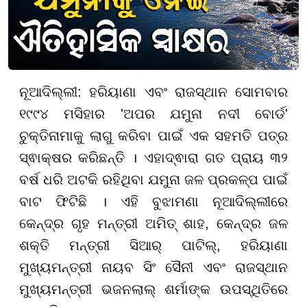
ନୂଆଦିଲ୍ଲୀ: ହରିୟାଣା ଏବଂ ରାଜସ୍ଥାନ ସୋମବାର
୧୯୯୪ ମସିହାର 'ଅପର ଯମୁନା ନଦୀ ବୋର୍ଡ'
ଚୁକ୍ତିନାମାକୁ ଲାଗୁ କରିବା ପାଇଁ ଏକ ସହମତି ପତ୍ର
ସ୍ଵାକ୍ଷର କରିଛନ୍ତି । ଏହାଦ୍ଵାରା ଗତ ପ୍ରାୟ ୩୨
ବର୍ଷ ଧରି ଅଟକି ରହିଥିବା ଯମୁନା ଜଳ ପ୍ରକଳ୍ପ ପାଇଁ
ବାଟ ଫିଟିଛି । ଏହି ବୁଝାମଣା ନୂଆଦିଲ୍ଲୀରେ
କେନ୍ଦ୍ର ଗୃହ ମନ୍ତ୍ରୀ ଅମିତ୍ ଶାହ, କେନ୍ଦ୍ର ଜଳ
ଶକ୍ତି ମନ୍ତ୍ରୀ ସିଆର୍ ପାଟିଲ୍, ହରିୟାଣା
ମୁଖ୍ୟମନ୍ତ୍ରୀ ନାୟବ ସିଂ ସୈନୀ ଏବଂ ରାଜସ୍ଥାନ
ମୁଖ୍ୟମନ୍ତ୍ରୀ ଭଜନଲାଲ୍ ଶର୍ମାଙ୍କ ଉପସ୍ଥିତିରେ