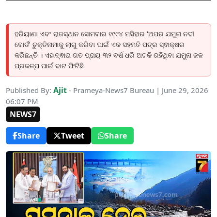
ହରିୟାଣା ଏବଂ ରାଜସ୍ଥାନ ସୋମବାର ୧୯୯୪ ମସିହାର 'ଅପର ଯମୁନା ନଦୀ
ବୋର୍ଡ' ଚୁକ୍ତିନାମାକୁ ଲାଗୁ କରିବା ପାଇଁ ଏକ ସହମତି ପତ୍ର ସ୍ଵାକ୍ଷର
କରିଛନ୍ତି । ଏହାଦ୍ଵାରା ଗତ ପ୍ରାୟ ୩୨ ବର୍ଷ ଧରି ଅଟକି ରହିଥିବା ଯମୁନା ଜଳ
ପ୍ରକଳ୍ପ ପାଇଁ ବାଟ ଫିଟିଛି
Ajit
Published By:
- Prameya-News7 Bureau | June 29, 2026
06:07 PM
NEWS7
Share
Tweet
Share