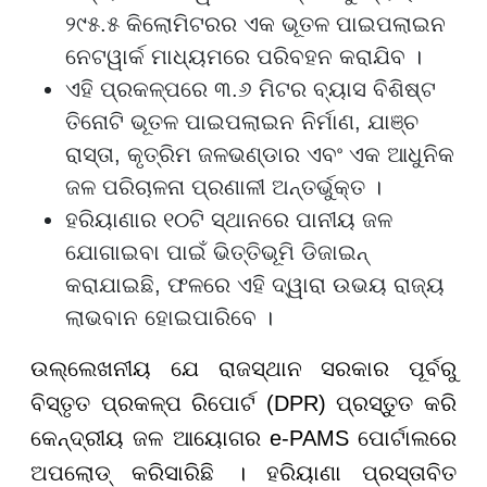
୨୯୫.୫ କିଲୋମିଟରର ଏକ ଭୂତଳ ପାଇପଲାଇନ
ନେଟୱାର୍କ ମାଧ୍ୟମରେ ପରିବହନ କରାଯିବ ।
ଏହି ପ୍ରକଳ୍ପରେ ୩.୬ ମିଟର ବ୍ୟାସ ବିଶିଷ୍ଟ
ତିନୋଟି ଭୂତଳ ପାଇପଲାଇନ ନିର୍ମାଣ, ଯାଞ୍ଚ
ରାସ୍ତା, କୃତ୍ରିମ ଜଳଭଣ୍ଡାର ଏବଂ ଏକ ଆଧୁନିକ
ଜଳ ପରିଚାଳନା ପ୍ରଣାଳୀ ଅନ୍ତର୍ଭୁକ୍ତ ।
ହରିୟାଣାର ୧୦ଟି ସ୍ଥାନରେ ପାନୀୟ ଜଳ
ଯୋଗାଇବା ପାଇଁ ଭିତ୍ତିଭୂମି ଡିଜାଇନ୍
କରାଯାଇଛି, ଫଳରେ ଏହି ଦ୍ୱାରା ଉଭୟ ରାଜ୍ୟ
ଲାଭବାନ ହୋଇପାରିବେ ।
ଉଲ୍ଲେଖନୀୟ ଯେ ରାଜସ୍ଥାନ ସରକାର ପୂର୍ବରୁ
ବିସ୍ତୃତ ପ୍ରକଳ୍ପ ରିପୋର୍ଟ (DPR) ପ୍ରସ୍ତୁତ କରି
କେନ୍ଦ୍ରୀୟ ଜଳ ଆୟୋଗର e-PAMS ପୋର୍ଟାଲରେ
ଅପଲୋଡ୍ କରିସାରିଛି । ହରିୟାଣା ପ୍ରସ୍ତାବିତ