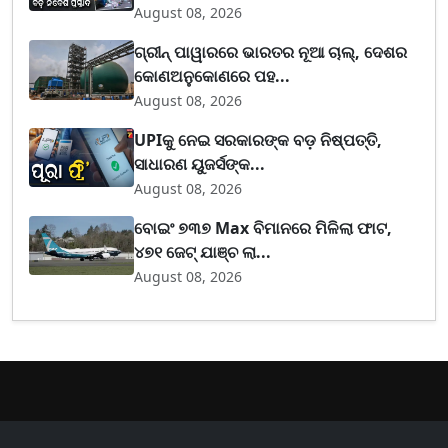
August 08, 2026
ଗ୍ରୀନ୍ ପାୱାରରେ ଭାରତର ନୂଆ ଚାଲ୍, ଦେଶର
କୋଣଅନୁକୋଣରେ ପହ...
August 08, 2026
UPIକୁ ନେଇ ସରକାରଙ୍କ ବଡ଼ ନିଷ୍ପତ୍ତି,
ସାଧାରଣ ୟୁଜର୍ସଙ୍କ...
August 08, 2026
ବୋଇଂ ୭୩୭ Max ବିମାନରେ ମିଳିଲା ଫାଟ,
୪୭୧ ଜେଟ୍ ଯାଞ୍ଚ ଲା...
August 08, 2026