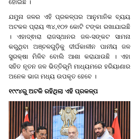
ହୋଇଛି ।
ଯମୁନା ଜଳର ଏହି ପ୍ରକଳ୍ପର ଆନୁମାନିକ ବ୍ୟୟ
ଅଟକଳ ପ୍ରାୟ ୩୪,୧୦୨ କୋଟି ଟଙ୍କା ରଖାଯାଇଛି
। ଏହାଦ୍ଵାରା ରାଜସ୍ଥାନର ଜଳ-ସଙ୍କଟ ସାମନା
କରୁଥିବା ଅଞ୍ଚଳଗୁଡ଼ିକୁ ଦୀର୍ଘକାଳୀନ ପାନୀୟ ଜଳ
ସୁରକ୍ଷା ମିଳିବ ବୋଲି ଆଶା କରାଯାଉଛି । ଏହା
ସହିତ ନୂତନ ଜଳ ଭିତ୍ତିଭୂମି ମାଧ୍ୟମରେ ହରିୟାଣାର
ଅନେକ ଭାଗ ମଧ୍ୟ ଉପକୃତ ହେବେ ।
୧୯୯୪ରୁ ଅଟକି ରହିଥିଲା ଏହି ପ୍ରକଳ୍ପ