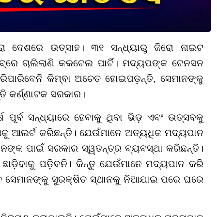
ସାରା ଦେଶରେ ଉତ୍ସାହ। ୩୧ ସନ୍ଧ୍ୟାରୁ ଜିରୋ ନାଇଟ
ବ୍ରେ ଚାଲିଲାଣି କକଟେଲ ପାର୍ଟି। ମଦ୍ୟପଙ୍କ ଟେନସନ
ରିପାରିବେନି କିମ୍ବା ଅଚେତ ହୋଇପଡ଼ନ୍ତି, ସେମାନଙ୍କୁ
ି କର୍ଣ୍ଣାଟକ ସରକାର।
 ପୂର୍ବ ସନ୍ଧ୍ୟାରେ ହେବାକୁ ଥିବା ଭିଡ଼ ଏବଂ ଉତ୍ସବକୁ
ଗକୁ ଆଲର୍ଟ କରିଛନ୍ତି। ଯେଉଁମାନେ ଅତ୍ୟଧିକ ମଦ୍ୟପାନ
ମାନଙ୍କ ପାଇଁ ସରକାର ସ୍ୱତନ୍ତ୍ର ବ୍ୟବସ୍ଥା କରିଛନ୍ତି।
ାଡ଼ିବାକୁ ପଡ଼ିବନି। କିନ୍ତୁ ଯେଉଁମାନେ ମଦ୍ୟପାନ କରି
ିବେ ସେମାନଙ୍କୁ ସୁରକ୍ଷିତ ସ୍ଥାନକୁ ନିଆଯାଇ ପରେ ଘରେ