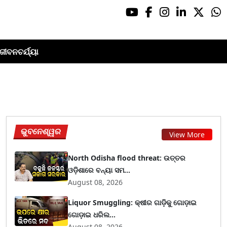
ଜୀବନଚର୍ଯ୍ୟା
ଭୁବନେଶ୍ୱର
View More
North Odisha flood threat: ଉତ୍ତର
ଓଡ଼ିଶାରେ ବନ୍ୟା ସମ...
August 08, 2026
Liquor Smuggling: କ୍ଷୀର ଗାଡ଼ିକୁ ଗୋଡ଼ାଇ
ଗୋଡ଼ାଇ ଧରିଲ...
August 08, 2026