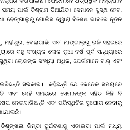
ାନ ନିରୂପଣ କରାଯାଇଛି। ଯେଉଁମାନେ ଅତ୍ୟଧିକ ମଦ୍ୟପାନ
ି ସମୟ ପାଇଁ ବିଶ୍ରାମ ଦିଆଯିବ। ସେମାନେ ସୁସ୍ଥ ହେବା
ଧା ବେଙ୍ଗାଲୁରୁ ପୋଲିସ ଦ୍ୱାରା ବିଶେଷ ଭାବରେ ନୂତନ
, ମହୀଶୁର, ବେଲାଗାଭି ଏବଂ ମାଙ୍ଗାଲୁରୁ ଭଳି ସହରରେ
ଧ୍ୟାରେ ବହୁ ସଂଖ୍ୟକ ଲୋକ ନୂଆ ବର୍ଷ ପୂର୍ବ ସନ୍ଧ୍ୟାରେ
ସୁଥିବା ଲୋକଙ୍କ ସଂଖ୍ୟା ଅଧିକ, ଯେଉଁମାନେ ବାର୍ ଏବଂ
ଟ କରିଛନ୍ତି ସରକାର। କହିଛନ୍ତି ଯେ କେତେକ ସମୟରେ
୍ତି ଏବଂ ସେହି ସମୟରେ ସେମାନଙ୍କ ସହିତ କିଛି ବି
ଷେପ ନେଇସାରିଛନ୍ତି ଏବଂ ପରିସ୍ଥିତିର ସୁଯୋଗ ନେବାରୁ
ଖାଯାଇଛି।
ିଶୃଙ୍ଖଳା କିମ୍ବା ଦୁର୍ଘଟଣାକୁ ଏଡାଇବା ପାଇଁ ମଧ୍ୟ