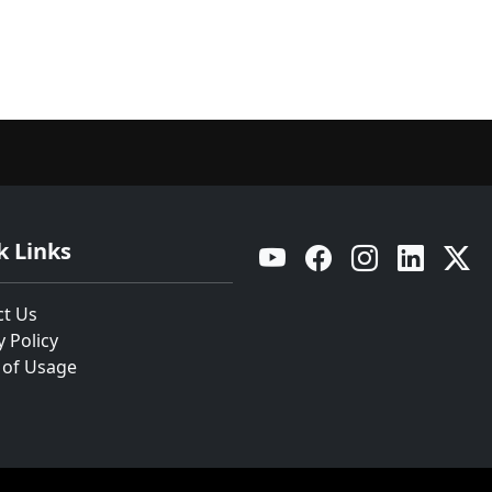
k Links
YouTube
Facebook
Instagram
Linkedin
Twitt
ct Us
y Policy
 of Usage