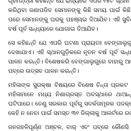
ଗୃହମନ୍ତ୍ରୀ କହିଛନ୍ତି ଯେ ରାଜ୍ୟରେ ଏପରି ୧୫ଟି ସ୍ଥ
କରିଥିବା ଜଣାପଡିବ ସେମାନଙ୍କୁ କିଛି ସମୟ ପାଇଁ କିଛ
ପରେ ସେମାନଙ୍କୁ ଘରକୁ ପହଞ୍ଚାଇ ଦିଆଯିବ। ଏହି ସୁବି
ବର୍ଷ ପୂର୍ବ ସନ୍ଧ୍ୟାରେ ଯୋଗାଇ ଦିଆଯିବ।
ସେ କହିଛନ୍ତି ଯେ ଏପରି ଘଟଣା ପ୍ରାୟତଃ ବେଙ୍ଗାଲୁରୁ
ଦେଖାଯାଏ। ଏହି ସ୍ଥାନଗୁଡ଼ିକରେ ନୂତନ ବର୍ଷ ପୂର୍ବ ସନ୍
ପାଳନ କରନ୍ତି। ବିଶେଷକରି ବେଙ୍ଗାଲୁରୁରେ ବାହାରୁ ଆ
ପବ୍‌ରେ ଉତ୍ସବ ପାଳନ କରନ୍ତି।
ମହିଳାଙ୍କ ସୁରକ୍ଷା ବିଷୟରେ ବିଶେଷ ଚିନ୍ତା ପ୍ରକ
ମହିଳାମାନେ ମଧ୍ୟ ନିଶାଗ୍ରସ୍ତ ଅବସ୍ଥାରେ ଥାଆନ
ଘଟିପାରେ। ତେଣୁ ସରକାର ପୂର୍ବରୁ ସତର୍କତାମୂଳକ ପଦକ୍
କେହି ନ ନେବା ପାଇଁ ସମସ୍ତ ୩୧ ଜିଲ୍ଲାକୁ ଆଲର୍ଟରେ ର
ଜନଗହଳିପୂର୍ଣ୍ଣ ଅଞ୍ଚଳ, ବାର୍ ଏବଂ ପବ୍ରେ କୌଣସି ବ