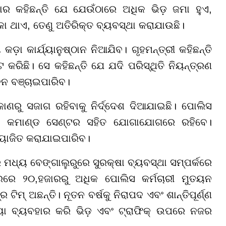
ାର କହିଛନ୍ତି ଯେ ଯେଉଁଠାରେ ଅଧିକ ଭିଡ଼ ଜମା ହୁଏ,
 ଥାଏ, ତେଣୁ ଅତିରିକ୍ତ ବ୍ୟବସ୍ଥା କରାଯାଉଛି।
଼ା କାର୍ଯ୍ୟାନୁଷ୍ଠାନ ନିଆଯିବ। ଗୃହମନ୍ତ୍ରୀ କହିଛନ୍ତି
ରିଛି। ସେ କହିଛନ୍ତି ଯେ ଯଦି ପରିସ୍ଥିତି ନିୟନ୍ତ୍ରଣ
ବନ ବଞ୍ଚାଇପାରିବ।
କୋଣରୁ ସଜାଗ ରହିବାକୁ ନିର୍ଦ୍ଦେଶ ଦିଆଯାଇଛି। ପୋଲିସ
ସଳଖ କମାଣ୍ଡ ସେଣ୍ଟର ସହିତ ଯୋଗାଯୋଗରେ ରହିବେ।
ୟୋଜିତ କରାଯାଇପାରିବ।
ାର ମଧ୍ୟ ବେଙ୍ଗାଲୁରୁରେ ସୁରକ୍ଷା ବ୍ୟବସ୍ଥା ସମ୍ପର୍କରେ
ରରେ ୨୦,ହଜାରରୁ ଅଧିକ ପୋଲିସ କର୍ମଚାରୀ ମୁତୟନ
ଟିମ୍ ଅଛନ୍ତି। ନୂତନ ବର୍ଷକୁ ନିରାପଦ ଏବଂ ଶାନ୍ତିପୂର୍ଣ୍ଣ
୍ୟା ବ୍ୟବହାର କରି ଭିଡ଼ ଏବଂ ଟ୍ରାଫିକ୍ ଉପରେ ନଜର