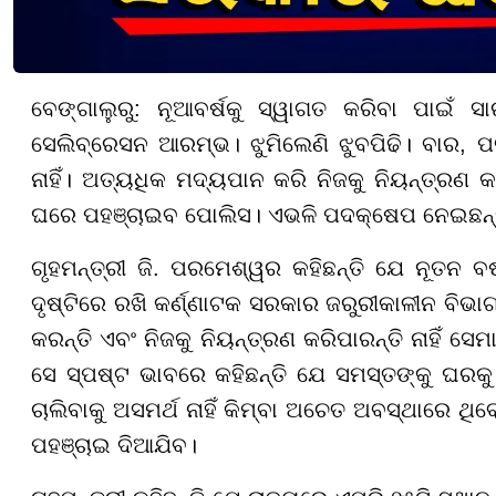
ବେଙ୍ଗାଲୁରୁ: ନୂଆବର୍ଷକୁ ସ୍ୱାଗତ କରିବା ପାଇଁ 
ସେଲିବ୍ରେସନ ଆରମ୍ଭ। ଝୁମିଲେଣି ଝୁବପିଢି। ବାର, ପ
ନାହିଁ। ଅତ୍ୟଧିକ ମଦ୍ୟପାନ କରି ନିଜକୁ ନିୟନ୍ତ୍ରଣ କ
ଘରେ ପହଞ୍ଚାଇବ ପୋଲିସ।
ଏଭଳି ପଦକ୍ଷେପ ନେଇଛନ୍ତ
ଗୃହମନ୍ତ୍ରୀ ଜି. ପରମେଶ୍ୱର କହିଛନ୍ତି ଯେ ନୂତନ ବର୍ଷ
ଦୃଷ୍ଟିରେ ରଖି କର୍ଣ୍ଣାଟକ ସରକାର ଜରୁରୀକାଳୀନ ବିଭା
କରନ୍ତି ଏବଂ ନିଜକୁ ନିୟନ୍ତ୍ରଣ କରିପାରନ୍ତି ନାହିଁ ସେ
ସେ ସ୍ପଷ୍ଟ ଭାବରେ କହିଛନ୍ତି ଯେ ସମସ୍ତଙ୍କୁ ଘରକୁ ଛ
ଚାଲିବାକୁ ଅସମର୍ଥ ନାହିଁ କିମ୍ବା ଅଚେତ ଅବସ୍ଥାରେ ଥ
ପହଞ୍ଚାଇ ଦିଆଯିବ।