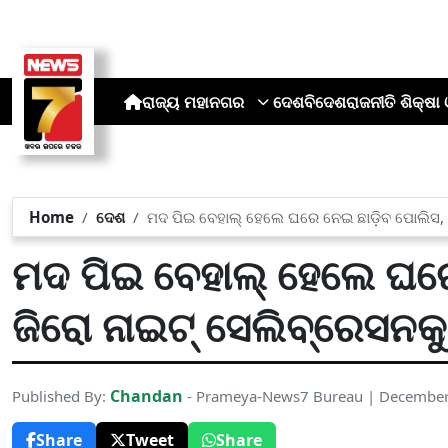
ରାଜ୍ୟ
ମହାନଗର
ଦେଶ
ବିଦେଶ
ରାଜନୀତି
ଶିକ୍ଷା 
Home
ଦେଶ
ମଦ ପିଇ ବେହାଲ୍ ହେଲେ ଘରେ ନେଇ ଛାଡ଼ିବ ପୋଲିସ,
ମଦ ପିଇ ବେହାଲ୍ ହେଲେ ଘରେ
ଜିରୋ ନାଇଟ୍ ସେଲିବ୍ରେସନକ
Chandan
Published By:
- Prameya-News7 Bureau | December
Share
Tweet
Share