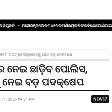
ଓ ନିଯୁକ୍ତି
ମନୋରଞ୍ଜନ
ଅପରାଧ
ଖେଳ
ବାଣିଜ୍ୟ
ରାଶିଫଳ
ବିଶେଷ
ପାଣିପାଗ
 ଜିରୋ ନାଇଟ୍ ସେଲିବ୍ରେସନକୁ ନେଇ ବଡ଼ ପଦକ୍ଷେପ
 ନେଇ ଛାଡ଼ିବ ପୋଲିସ,
ୁ ନେଇ ବଡ଼ ପଦକ୍ଷେପ
NEWS7
 31, 2025 04:21 PM