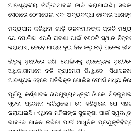
ଆବଶ୍ୟକୀୟ ନିର୍ଦ୍ଦେଶାବଳୀ ଜାରି କରାଯାଇଛି। ସରକ
ସେଠାରେ ଠେଲାପେଲା ଏବଂ ଅବ୍ୟବସ୍ଥା ହେବାର ଆଶଙ୍କା
ମଦ୍ୟପାନ କରିଥିବା ଗାଡ଼ି ଚାଳକମାନଙ୍କ ପ୍ରତି ମଧ୍ୟ କଡ
ଯେ ପୋଲିସ ଏପରି ଘଟଣା ପାଇଁ ୧୬୦ଟି ସ୍ଥାନ ଚିହ୍ନଟ କ
କରାଯାଏ, ତେବେ ମାତ୍ର ଦୁଇ ଦିନ କଡ଼ାକଡ଼ି ଅନେକ ଜୀ
ଭିଡ଼କୁ ଦୃଷ୍ଟିରେ ରଖି, ପୋଲିସକୁ ପ୍ରତ୍ୟେକ ଦୃଷ୍ଟି
ଅଧିକାରୀମାନେ ବଡି କ୍ୟାମେରା ପିନ୍ଧିବେ। ସିଧା
ଆବଶ୍ୟକ ହେଲେ ଅତିରିକ୍ତ ପୋଲିସ ଫୋର୍ସ ମଧ୍ୟ ନି
ପୂର୍ବରୁ, କର୍ଣ୍ଣାଟକ ଉପମୁଖ୍ୟମନ୍ତ୍ରୀ ଡି.କେ. ଶିବକୁମ
ସୂଚନା ପ୍ରଦାନ କରିଥିଲେ। ସେ କହିଥିଲେ ଯେ ସହ
କରାଯାଇଛି। ଏଥିରେ ମହିଳାଙ୍କ ସୁରକ୍ଷା ପାଇଁ ସ୍ୱତନ୍ତ୍ର 
ଭାବରେ ପାଳନ କରିବା ପାଇଁ ଆଧୁନିକ ପ୍ରଯୁକ୍ତିବିଦ