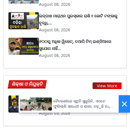
August 08, 2026
ଲଦ୍ଦାଖ ମାରାଥନ ପୁରସ୍କାର ରାଶି ୧ କୋଟି ଟଙ୍କାକୁ
ବୃଦ୍ଧି,...
August 08, 2026
୬୦୦ରୁ ଅଧିକ ୱିକେଟ୍, ତଥାପି ଟିମ୍ ଇଣ୍ଡିଆରେ
ସୁଯୋଗ ନାହିଁ...
August 08, 2026
ଶିକ୍ଷା ଓ ନିଯୁକ୍ତି
View More
Youngest Professor: ୩୦୬ ବର୍ଷର ରେକର୍ଡ
×
ବୈତରଣୀରେ ସ୍ଥିତି ସୁଧୁରିନି, ଏପଟେ
ଭାଙ୍ଗିଲେ ୧୮ ବ...
ଫୁଲିଲାଣି ସାଳନ୍ଦୀ ଓ ଶାଖା, ବଢ଼ୁଛି ବନ୍ୟା
ଭୟ
August 03, 2026