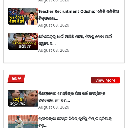
Teacher Recruitment Odisha: ଏଣିକି ଜଣିକିଆ
ଶିକ୍ଷକରେ...
August 08, 2026
ଛତିଶଗଡ଼ରୁ ଧାଇଁ ଆସିଛି ମାଆ, ଝିଅକୁ ନେବା ପାଇଁ
ସ୍ୱାମୀ ସ...
August 08, 2026
ଖେଳ
View More
ଲିୟୋନେଲ ମେସ୍ସିଙ୍କ ପିତା ଜର୍ଜ ମେସ୍ସିଙ୍କ
ପରଲୋକ, ୬୮ ବର...
August 08, 2026
ଶ୍ରୀଲଙ୍କା ଟେଷ୍ଟ ସିରିଜ୍‌ ପୂର୍ବରୁ ଟିମ୍‌ ଇଣ୍ଡିଆକୁ
ବଡ଼...