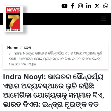
☰
Home
ଦେଶ
indra Nooyi: ଭାରତର ସୌନ୍ଦର୍ଯ୍ୟ ଏହାର ଅବ୍ୟବସ୍ଥାରେ ଲୁଚି
ରହିଛି: ଆମେରିକା ଯୋଗ୍ୟତାକୁ ସମ୍ମାନ ଦିିଏ, ଭାରତ ଦିଏନା: ଇନ୍ଦ୍ରା
ନୂଇଙ୍କ ବଡ ବୟାନ
indra Nooyi: ଭାରତର ସୌନ୍ଦର୍ଯ୍ୟ
ଏହାର ଅବ୍ୟବସ୍ଥାରେ ଲୁଚି ରହିଛି:
ଆମେରିକା ଯୋଗ୍ୟତାକୁ ସମ୍ମାନ ଦିିଏ,
ଭାରତ ଦିଏନା: ଇନ୍ଦ୍ରା ନୂଇଙ୍କ ବଡ