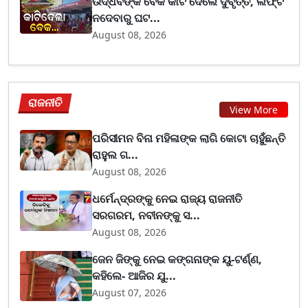
ଉଦ୍ଧବଙ୍କ ବେକ କାଟି ଦେଲେ ଦୁର୍ବୃତ୍ତ, ଲିଫ୍ଟ
ନଦେବାରୁ ଘଟ...
August 08, 2026
ରାଜନୀତି
View More
ପରିସୀମନ ବିନା ମହିଳାଙ୍କ ଲାଗି କୋଟା ଚାହୁଁଛନ୍ତି
ରାହୁଲ ଗ...
August 08, 2026
ଧର୍ମେନ୍ଦ୍ରଙ୍କୁ ନେଇ ରାଜ୍ୟ ରାଜନୀତି
ସରଗରମ, ନବୀନଙ୍କୁ ସ...
August 08, 2026
ଜେନ ଜିଙ୍କୁ ନେଇ କଙ୍ଗନାଙ୍କ ୟୁ-ଟର୍ଣ୍ଣ,
କହିଲେ- ଆଜିର ଯୁ...
August 07, 2026