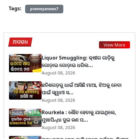
Tags:
prameyanews7
ଅପରାଧ
View More
Liquor Smuggling: କ୍ଷୀର ଗାଡ଼ିକୁ
ଗୋଡ଼ାଇ ଗୋଡ଼ାଇ ଧରିଲ...
August 08, 2026
ଛତିଶଗଡ଼ରୁ ଧାଇଁ ଆସିଛି ମାଆ, ଝିଅକୁ ନେବା
ପାଇଁ ସ୍ୱାମୀ ସ...
August 08, 2026
Rourkela : ଶୌଚ ହେବାକୁ ଯାଇଥିଲେ,
ମୁଖାପିନ୍ଧା ଦୁଇ ଜଣ ପ...
August 08, 2026