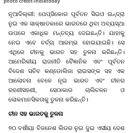
photo credit-indiatoday
ନୂଆଦିଲ୍ଲୀ: ପେପ୍‌ସିକୋର ପୂର୍ବତନ ସିଇଓ ଇନ୍ଦ୍ରା
ନୁଇ ଏକ ସାକ୍ଷାତକାରେ ଭାରତରେ ଥିବା ଅବ୍ୟସ୍ଥା
ଉପରେ ଏକାଧିକ ମନ୍ତବ୍ୟ ଦେଇଛନ୍ତି। ଯାହାକୁ
ନେଇ ଏବେ ଚର୍ଚ୍ଚା ଆରମ୍ଭ ହୋଇଯାଇଛି। ସେ
ଏଥିରେ ଚୀନକୁ ଭାରତ ସହ ତୁଳନା କରିଛନ୍ତି।
ଆମେରିକୀୟ ରାଜନୀତି ବୈଜ୍ଞାନିକ ଏବଂ ପୂର୍ବତନ
ବିଦେଶ ସଚିବ କଣ୍ଡୋଲିଜା ରାଇସଙ୍କ ସହ ଏକ
ଆଲୋଚନା ବେଳେ ନୂଇ ଭାରତ ଏବଂ ଚୀନର
ରହଣୀସହଣୀ, ସେଠାକାର ଚାଲିଚଳନ ଓ
ଲୋକମାନସିକତାକୁ ତୁଳନା କରିଛନ୍ତି।
ଚୀନ ସହ ଭାରତକୁ ତୁଳନା
୭୦ ବର୍ଷୀୟା ବିଜନେଶ ଲିଡର ନୁଇ ଦୁଇ ଏସୀୟ ଦେଶ