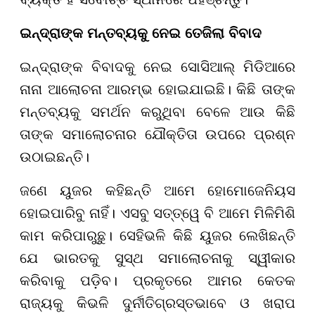
ଇନ୍ଦ୍ରାଙ୍କ ମନ୍ତବ୍ୟକୁ ନେଇ ତେଜିଲା ବିବାଦ
ଇନ୍ଦ୍ରାଙ୍କ ବିବାଦକୁ ନେଇ ସୋସିଆଲ୍ ମିଡିଆରେ
ନାନା ଆଲୋଚନା ଆରମ୍ଭ ହୋଇଯାଇଛି। କିଛି ତାଙ୍କ
ମନ୍ତବ୍ୟକୁ ସମର୍ଥନ କରୁଥିବା ବେଳେ ଆଉ କିଛି
ତାଙ୍କ ସମାଲୋଚନାର ଯୌକ୍ତିତା ଉପରେ ପ୍ରଶ୍ନ
ଉଠାଇଛନ୍ତି।
ଜଣେ ୟୁଜର କହିଛନ୍ତି ଆମେ ହୋମୋଜେନିୟସ
ହୋଇପାରିବୁ ନାହିଁ। ଏସବୁ ସତ୍ତ୍ୱେ ବି ଆମେ ମିଳିମିଶି
କାମ କରିପାରୁଛୁ। ସେହିଭଳି କିଛି ୟୁଜର ଲେଖିଛନ୍ତି
ଯେ ଭାରତକୁ ସୁସ୍ଥ ସମାଲୋଚନାକୁ ସ୍ୱୀକାର
କରିବାକୁ ପଡ଼ିବ। ପ୍ରକୃତରେ ଆମର କେତକ
ରାଜ୍ୟକୁ କିଭଳି ଦୁର୍ନୀତିଗ୍ରସ୍ତଭାବେ ଓ ଖରାପ