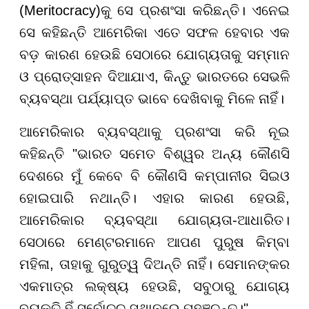
(Meritocracy)କୁ ସେ ପ୍ରଶଂସା କରିଛନ୍ତି। ଏନେଇ
ସେ କହିଛନ୍ତି ଆମେରିକା ଏତେ ସଫଳ ହେବାର ଏକ
ବଡ଼ କାରଣ ହେଉଛି ସେଠାରେ ଯୋଗ୍ୟତାକୁ ସମ୍ମାନ
ଓ ପ୍ରୋତ୍ସାହନ ଦିଆଯାଏ, କିନ୍ତୁ ଭାରତରେ ସେଭଳି
ବ୍ୟବସ୍ଥା ପର୍ଯ୍ୟାପ୍ତ ଭାବେ ଦେଖିବାକୁ ମିଳେ ନାହିଁ।
ଆମେରିକାର ବ୍ୟବସ୍ଥାକୁ ପ୍ରଶଂସା କରି ନୂଇ
କହିଛନ୍ତି "ଭାରତ ସମେତ ବିଶ୍ୱର ଅନ୍ୟ କୌଣସି
ଦେଶରେ ମୁଁ କେବେ ବି କୌଣସି କମ୍ପାନୀର ସିଇଓ
ହୋଇପାରି ନଥାନ୍ତି। ଏହାର କାରଣ ହେଉଛି,
ଆମେରିକାର ବ୍ୟବସ୍ଥା ଯୋଗ୍ୟତା-ଆଧାରିତ।
ସେଠାରେ ମେଣ୍ଟରମାନେ ଆପଣ ପୁରୁଷ କିମ୍ବା
ମହିଳା, ତାହାକୁ ଗୁରୁତ୍ୱ ଦିଅନ୍ତି ନାହିଁ। ସେମାନଙ୍କର
ଏକମାତ୍ର ଲକ୍ଷ୍ୟ ହେଉଛି, ସବୁଠାରୁ ଯୋଗ୍ୟ
ବ୍ୟକ୍ତି ହିଁ ସର୍ବୋଚ୍ଚ ସ୍ଥାନରେ ପହଞ୍ଚନ୍ତୁ।"