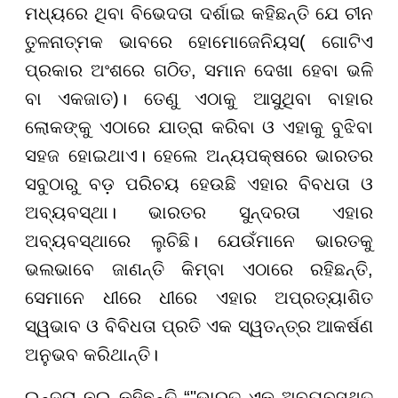
ମଧ୍ୟରେ ଥିବା ବିଭେଦତା ଦର୍ଶାଇ କହିଛନ୍ତି ଯେ ଚୀନ
ତୁଳନାତ୍ମକ ଭାବରେ ହୋମୋଜେନିୟସ( ଗୋଟିଏ
ପ୍ରକାର ଅଂଶରେ ଗଠିତ, ସମାନ ଦେଖା ହେବା ଭଳି
ବା ଏକଜାତ)। ତେଣୁ ଏଠାକୁ ଆସୁଥିବା ବାହାର
ଲୋକଙ୍କୁ ଏଠାରେ ଯାତ୍ରା କରିବା ଓ ଏହାକୁ ବୁଝିବା
ସହଜ ହୋଇଥାଏ। ହେଲେ ଅନ୍ୟପକ୍ଷରେ ଭାରତର
ସବୁଠାରୁ ବଡ଼ ପରିଚୟ ହେଉଛି ଏହାର ବିବଧତା ଓ
ଅବ୍ୟବସ୍ଥା। ଭାରତର ସୁନ୍ଦରତା ଏହାର
ଅବ୍ୟବସ୍ଥାରେ ଲୁଚିଛି। ଯେଉଁମାନେ ଭାରତକୁ
ଭଲଭାବେ ଜାଣନ୍ତି କିମ୍ବା ଏଠାରେ ରହିଛନ୍ତି,
ସେମାନେ ଧୀରେ ଧୀରେ ଏହାର ଅପ୍ରତ୍ୟାଶିତ
ସ୍ୱଭାବ ଓ ବିବିଧତା ପ୍ରତି ଏକ ସ୍ୱତନ୍ତ୍ର ଆକର୍ଷଣ
ଅନୁଭବ କରିଥାନ୍ତି।
ଇନ୍ଦ୍ରା ନୂଇ କହିଛନ୍ତି “"ଭାରତ ଏକ ଅବ୍ୟବସ୍ଥିତ