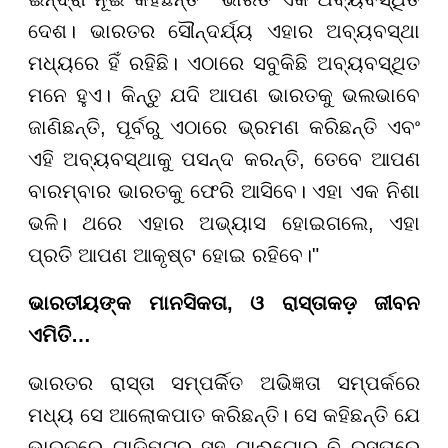
ଦେଶ। ଭାରତର ସୌନ୍ଦର୍ଯ୍ୟ ଏହାର ଅବ୍ୟବସ୍ଥା
ମଧ୍ୟରେ ହିଁ ରହିଛି। ଏଠାରେ ସବୁକିଛି ଅବ୍ୟବସ୍ଥିତ
ମନେ ହୁଏ। କିନ୍ତୁ ଯଦି ଆପଣ ଭାରତକୁ ଭଲଭାବେ
ଜାଣିଛନ୍ତି, ପୂର୍ବରୁ ଏଠାରେ ଭ୍ରମଣ କରିଛନ୍ତି ଏବଂ
ଏହି ଅବ୍ୟବସ୍ଥାକୁ ପସନ୍ଦ କରନ୍ତି, ତେବେ ଆପଣ
ବାରମ୍ବାର ଭାରତକୁ ଫେରି ଆସିବେ। ଏହା ଏକ ନିଶା
ଭଳି। ଥରେ ଏହାର ଅଭ୍ୟାସ ହୋଇଗଲେ, ଏହା
ପ୍ରତି ଆପଣ ଆକୃଷ୍ଟ ହୋଇ ରହିବେ।"
ଭାରତୀୟଙ୍କ ମାନସିକତା, ଓ ରାସ୍ତାକଡ଼ ଜୀବନ
ଏମିତି…
ଭାରତର ରାସ୍ତା ସମ୍ପର୍କିତ ଅଭିଜ୍ଞତା ସମ୍ପର୍କରେ
ମଧ୍ୟ ସେ ଆଲୋକପାତ କରିଛନ୍ତି। ସେ କହିଛନ୍ତି ଯେ
ଭାରତରେ ଗାଡ଼ିମଟର ସହ ଗାଈଗୋରୁ ବି ରସ୍ତାରେ