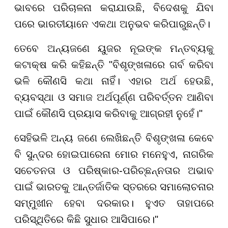
ଭାବରେ ପରିଚାଳନା କରାଯାଉଛି, ବିଦେଶକୁ ଯିବା
ପରେ ଭାରତୀୟାନେ ଏକଥା ଅନୁଭବ କରିପାରୁଛନ୍ତି।
ତେବେ ଅନ୍ୟଜଣେ ୟୁଜର ନୂଇଙ୍କ ମନ୍ତବ୍ୟକୁ
କଟାକ୍ଷ କରି କହିଛନ୍ତି "ବିଶୃଙ୍ଖଳାରେ ଗର୍ବ କରିବା
ଭଳି କୌଣସି କଥା ନାହିଁ। ଏହାର ଅର୍ଥ ହେଉଛି,
ବ୍ୟବସ୍ଥା ଓ ସମାଜ ଅର୍ଥପୂର୍ଣ୍ଣ ପରିବର୍ତ୍ତନ ଆଣିବା
ପାଇଁ କୌଣସି ପ୍ରୟାସ କରିବାକୁ ଆଗ୍ରହୀ ନୁହେଁ।"
ସେହିଭଳି ଅନ୍ୟ ଜଣେ ଲେଖିଛନ୍ତି ବିଶୃଙ୍ଖଳା କେବେ
ବି ସୁନ୍ଦର ହୋଇପାରେନା ମୋର ମନେହୁଏ, ନାଗରିକ
ସଚେତନତା ଓ ପରିଷ୍କାର-ପରିଚ୍ଛନ୍ନତାର ଅଭାବ
ପାଇଁ ଭାରତକୁ ଆନ୍ତର୍ଜାତିକ ସ୍ତରରେ ସମାଲୋଚନାର
ସମ୍ମୁଖୀନ ହେବା ଦରକାର। ହୁଏତ ତାହାପରେ
ପରିସ୍ଥିତିରେ କିଛି ସୁଧାର ଆସିପାରେ।"