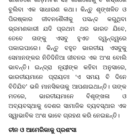
ବୁଲିବା ଏକ ସାଧାରଣ କଥା। କିନ୍ତୁ ଶୃଙ୍ଖଳିତ ଓ
ପିରଷ୍କାର ଜୀବନଶୈଳୀକୁ ପସନ୍ଦ କରୁଥିବା
ଭ୍ରମଣକାରୀ ଯଦି ପ୍ରଥମ ଥର ଭାରତ ଯିବେ,
ତେବେ ତାଙ୍କୁ ଏସବୁ ହୁଏତ ଦ୍ୱନ୍ଦ୍ୱରେ
ପକାଇପାରେ। କିନ୍ତୁ ବହୁତ ଭାରତୀୟ ଏସବୁକୁ
ସେମାନଙ୍କର ନିତିଦିନିଆ ଜୀବନର ଏକ ଅଂଶ ବୋଲି
ଭାବନ୍ତି। ଇନ୍ଦ୍ରା ନୂୟୀଙ୍କ କହିବା ଅନୁସାରେ,
ଭାରତୀୟମାନେ ପ୍ରାୟତଃ ‘ଏ ସମୟ ବି ଦିନେ
ବିତିଯିବ’ ଭଳି ମାନସିକତାକୁ ଆପଣାଇଥାନ୍ତି। ତାଙ୍କ
ମତରେ, ଭାରତୀୟମାନେ ବିଶୃଙ୍ଖଳା ଓ
ଅବ୍ୟବସ୍ଥାକୁ ଦେଶର ସାମାଜିକ ବ୍ୟବସ୍ଥାର ଏକ
ସ୍ୱାଭାବିକ ଅଂଶ ଭାବେ ଗ୍ରହଣ କରି ନେଇଛନ୍ତି।
ଚୀନ ଓ ଆମେରିକାକୁ ପ୍ରଶଂସା