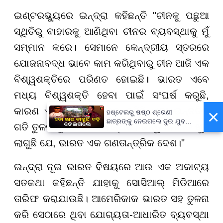
ଇଣ୍ଟରଭ୍ୟୁରେ ଇନ୍ଦ୍ରା କହିଛନ୍ତି "ଚୀନକୁ ପଛୁଆ
ସ୍ଥିତିରୁ ବାହାରକୁ ଆଣିଥିବା ଚୀନର ବ୍ୟବସ୍ଥାକୁ ମୁଁ
ସମ୍ମାନ କରେ। ସେମାନେ କେନ୍ଦ୍ରୀୟ ସ୍ତରରେ
ଯୋଜନାବଦ୍ଧ ଭାବେ କାମ କରିଥିବାରୁ ଚୀନ ଆଜି ଏକ
ବିଶ୍ୱଶକ୍ତିରେ ପରିଣତ ହୋଇଛି। ଭାରତ ଏବେ
ମଧ୍ୟ ବିଶ୍ୱଶକ୍ତି ହେବା ପାଇଁ ସଂଘର୍ଷ କରୁଛି,
କାରଣ ଏଠାରେ ଗଣତନ୍ତ୍ର ରହିଛି ଏବଂ ଉନ୍ନତିର
×
ହଷ୍ଟେଲରୁ ଷଷ୍ଠ ଶ୍ରେଣୀ
ଛାତ୍ରଙ୍କୁ ନେଇଗଲେ ଦୁଇ ଯୁବକ,
ଗତି ତୁଳନାମୂଳକ ଭାବେ ମନ୍ଥର। କିନ୍ତୁ ମୋତେ ଖୁସି
ପୁଅକୁ ଖୋଜି ଆଣିବାକୁ ମାଆଙ୍କ
ନିବେଦନ
ଲାଗୁଛି ଯେ, ଭାରତ ଏକ ଗଣତାନ୍ତ୍ରିକ ଦେଶ।"
ଇନ୍ଦ୍ରା ନୂଇ ଭାରତ ବିଷୟରେ ଆଉ ଏକ ଅକାଟ୍ୟ
ସତକଥା କହିଛନ୍ତି ଯାହାକୁ ସୋସିଆଲ୍ ମିଡିଆରେ
ତାରିଫ କରାଯାଉଛି। ଆମେରିକାକ ଭାରତ ସହ ତୁଳନା
କରି ସେଠାରେ ଥିବା ଯୋଗ୍ୟତା-ଆଧାରିତ ବ୍ୟବସ୍ଥା