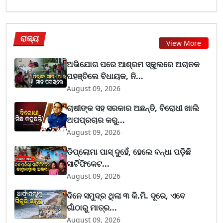
ରାଜ୍ୟ
View More
ଅଭିଯୋଗ ପରେ ଆଶ୍ରମ ସ୍କୁଲରେ ଅଚାନକ
ପହଞ୍ଚିଲେ ବିଧାୟକ, ନି...
August 09, 2026
ଚାଷୀଙ୍କ ସହ ସରକାର ଅଛନ୍ତି, ବିରୋଧୀ ଖାଲି
ଅପପ୍ରଚାର କରୁ...
August 09, 2026
ଡିପ୍ଲୋମା ପାସ୍ ଦୁହେଁ, ହେଲେ ବନ୍ଧା ପଡ଼ିଛି
ସାର୍ଟିଫିକେଟ...
August 09, 2026
ଦିନେ ସମୁଦ୍ର ଥିଲା ୩ କି.ମି. ଦୂରେ, ଏବେ
ଗାଁଠାରୁ ମାତ୍ର...
August 09, 2026