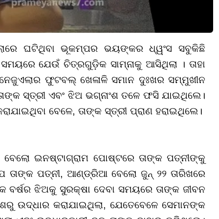
ଲାରେ ଘଟିଥିବା ଭୂକମ୍ପର ଭୟଙ୍କର ଧ୍ୱଂସ ସବୁକିଛି
ସମୟରେ ଯେଉଁ ଚିତ୍ରଗୁଡ଼ିକ ସାମ୍ନାକୁ ଆସିଥିଲା । ତାହା
ନେଜୁଏଲାର ଫୁଟବଲ୍ ଖେଳାଳି ସମାନ ଦୁଃଖର ସମ୍ମୁଖୀନ
ତାଙ୍କ ସ୍ତ୍ରୀ ଏବଂ ଝିଅ ଭଗ୍ନାଂଶ ତଳେ ଫସି ଯାଇଥିଲେ।
କରାଯାଇଥିବା ବେଳେ, ତାଙ୍କ ସ୍ତ୍ରୀ ପ୍ରାଣ ହରାଇଥିଲେ।
 ବେଲୋ ଇନଷ୍ଟାଗ୍ରାମ ପୋଷ୍ଟରେ ତାଙ୍କ ପତ୍ନୀଙ୍କୁ
 ତାଙ୍କ ପତ୍ନୀ, ଆଣ୍ଡ୍ରିଆ ବେଲୋ ଜୁନ୍ ୨୨ ତାରିଖରେ
 ବର୍ଷର ଝିଅକୁ ସୁରକ୍ଷା ଦେବା ସମୟରେ ତାଙ୍କ ଜୀବନ
ଂଶରୁ ଉଦ୍ଧାର କରାଯାଇଥିଲା, ଯେତେବେଳେ ସେମାନଙ୍କ