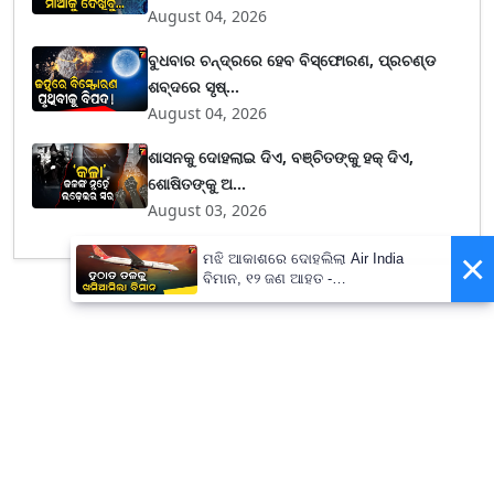
August 04, 2026
ବୁଧବାର ଚନ୍ଦ୍ରରେ ହେବ ବିସ୍ଫୋରଣ, ପ୍ରଚଣ୍ଡ
ଶବ୍ଦରେ ସୃଷ୍...
August 04, 2026
ଶାସନକୁ ଦୋହଲାଇ ଦିଏ, ବଞ୍ଚିତଙ୍କୁ ହକ୍ ଦିଏ,
ଶୋଷିତଙ୍କୁ ଅ...
August 03, 2026
×
ମଝି ଆକାଶରେ ଦୋହଲିଲା Air India
ବିମାନ, ୧୨ ଜଣ ଆହତ -
PrameyaNews7