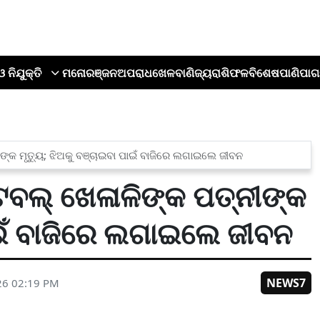
ଓ ନିଯୁକ୍ତି
ମନୋରଞ୍ଜନ
ଅପରାଧ
ଖେଳ
ବାଣିଜ୍ୟ
ରାଶିଫଳ
ବିଶେଷ
ପାଣିପାଗ
୍କ ମୃତ୍ୟୁ; ଝିଅକୁ ବଞ୍ଚାଇବା ପାଇଁ ବାଜିରେ ଲଗାଇଲେ ଜୀବନ
ବଲ୍ ଖେଳାଳିଙ୍କ ପତ୍ନୀଙ୍କ
ପାଇଁ ବାଜିରେ ଲଗାଇଲେ ଜୀବନ
NEWS7
26 02:19 PM