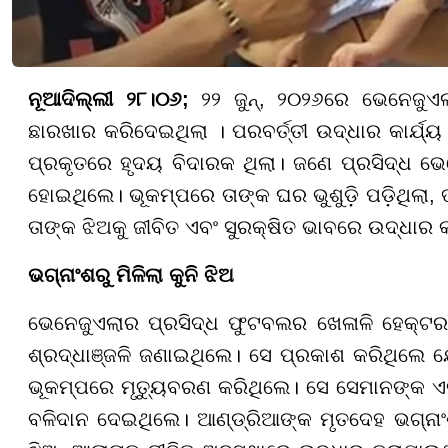
ନୂଆଦିଲ୍ଲୀ ୨୮।୦୬;
୨୨ ଜୁନ୍, ୨୦୨୬ରେ ଭେନେଜୁଏ
ଛାରଖାର କରିଦେଇଥିଲା । ପରବର୍ତ୍ତୀ ଉଦ୍ଧାର କାର୍ଯ୍ୟ 
ପ୍ରକୃତରେ ହୃଦୟ ବିଦାରକ ଥିଲା। ଜଣେ ପ୍ରସିଦ୍ଧ ଭେ
ହୋଇଥିଲେ। ଭୂକମ୍ପରେ ତାଙ୍କ ଘର ଭୁଶୁଡ଼ି ପଡ଼ିଥିଲା, 
ତାଙ୍କ ଝିଅକୁ ଜୀବିତ ଏବଂ ସୁରକ୍ଷିତ ଭାବରେ ଉଦ୍ଧାର 
ଭଗ୍ନାଂଶରୁ ମିଳିଲା କୁନି ଝିଅ
ଭେନେଜୁଏଲାର ପ୍ରସିଦ୍ଧ ଫୁଟବଲର ଖେଳାଳି ହେକ୍ଟର
ଶ୍ରଦ୍ଧାଞ୍ଜଳି ଜଣାଇଥିଲେ। ସେ ପ୍ରକାଶ କରିଥିଲେ ଯେ
ଭୂକମ୍ପରେ ମୃତ୍ୟୁବରଣ କରିଥିଲେ। ସେ ସେମାନଙ୍କ ଏକ
ବଳିଦାନ ଦେଇଥିଲେ। ଆଣ୍ଡ୍ରିଆଙ୍କ ମୃତଦେହ ଭଗ୍ନା