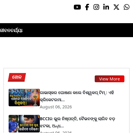
ଜୀବନଚର୍ଯ୍ୟା
ଖେଳ
View More
ଗାଭାସ୍କର ଘୋଷଣା କଲେ ବିଶ୍ୱକପ୍ ଟିମ୍ : ଏହି
କ୍ରିକେଟରମା...
August 06, 2026
BCCIର ଭୁଲ ନିଷ୍ପତ୍ତି, ବୈଭବଙ୍କୁ ଲାଗିବ ବଡ଼
ଝଟକା, ଅନ୍ଧ...
August 06, 2026