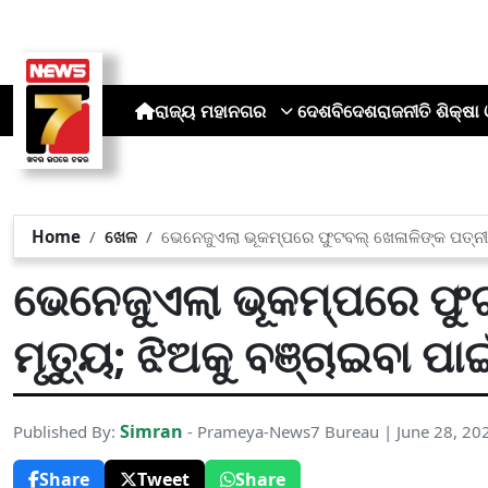
ରାଜ୍ୟ
ମହାନଗର
ଦେଶ
ବିଦେଶ
ରାଜନୀତି
ଶିକ୍ଷା 
Home
ଖେଳ
ଭେନେଜୁଏଲା ଭୂକମ୍ପରେ ଫୁଟବଲ୍ ଖେଳାଳିଙ୍କ ପତ୍ନୀଙ
ଭେନେଜୁଏଲା ଭୂକମ୍ପରେ ଫୁଟ
ମୃତ୍ୟୁ; ଝିଅକୁ ବଞ୍ଚାଇବା 
Simran
Published By:
- Prameya-News7 Bureau | June 28, 20
Share
Tweet
Share