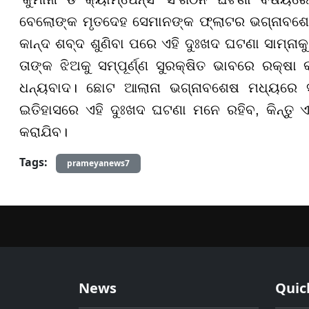
ବେଲୋଙ୍କ ମୃତଦେହ ସେମାନଙ୍କ ଫ୍ଲାଟର ଭଗ୍ନାବଶେଷ ତ
କାନ୍ଦ ଶବ୍ଦ ଶୁଣିବା ପରେ ଏହି ଦୁଃଖଦ ଘଟଣା ସାମ୍ନାକୁ
ତାଙ୍କ ଝିଅକୁ ସମ୍ପୂର୍ଣ୍ଣ ସୁରକ୍ଷିତ ଭାବରେ ରକ୍ଷ
ଧନ୍ୟବାଦ। ଛୋଟ ଆଲାନା ଭଗ୍ନାବଶେଷ ମଧ୍ୟରେ ସୁ
ଇତିହାସରେ ଏହି ଦୁଃଖଦ ଘଟଣା ମନେ ରହିବ, କିନ୍ତୁ 
କରାଯିବ।
Tags:
prameyanews7
News
Quic