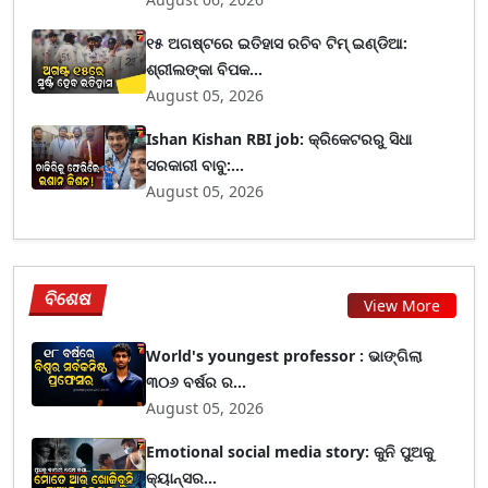
୧୫ ଅଗଷ୍ଟରେ ଇତିହାସ ରଚିବ ଟିମ୍ ଇଣ୍ଡିଆ:
ଶ୍ରୀଲଙ୍କା ବିପକ...
August 05, 2026
Ishan Kishan RBI job: କ୍ରିକେଟରରୁ ସିଧା
ସରକାରୀ ବାବୁ:...
August 05, 2026
ବିଶେଷ
View More
World's youngest professor : ଭାଙ୍ଗିଲା
୩୦୬ ବର୍ଷର ର...
August 05, 2026
Emotional social media story: କୁନି ପୁଅକୁ
କ୍ୟାନ୍ସର...