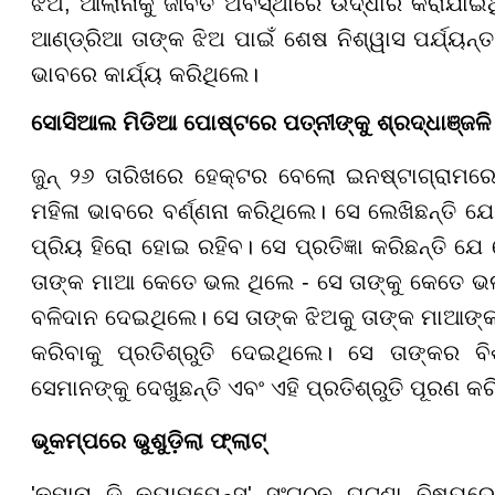
ଝିଅ, ଆଲାନାକୁ ଜୀବିତ ଅବସ୍ଥାରେ ଉଦ୍ଧାର କରାଯାଇଥ
ଆଣ୍ଡ୍ରିଆ ତାଙ୍କ ଝିଅ ପାଇଁ ଶେଷ ନିଶ୍ୱାସ ପର୍ଯ୍ୟନ୍
ଭାବରେ କାର୍ଯ୍ୟ କରିଥିଲେ।
ସୋସିଆଲ ମିଡିଆ ପୋଷ୍ଟରେ ପତ୍ନୀଙ୍କୁ ଶ୍ରଦ୍ଧାଞ୍ଜଳି
ଜୁନ୍ ୨୬ ତାରିଖରେ ହେକ୍ଟର ବେଲୋ ଇନଷ୍ଟାଗ୍ରାମର
ମହିଳା ଭାବରେ ବର୍ଣ୍ଣନା କରିଥିଲେ। ସେ ଲେଖିଛନ୍ତି ଯ
ପ୍ରିୟ ହିରୋ ହୋଇ ରହିବ। ସେ ପ୍ରତିଜ୍ଞା କରିଛନ୍ତି ଯ
ତାଙ୍କ ମାଆ କେତେ ଭଲ ଥିଲେ - ସେ ତାଙ୍କୁ କେତେ ଭଲ
ବଳିଦାନ ଦେଇଥିଲେ। ସେ ତାଙ୍କ ଝିଅକୁ ତାଙ୍କ ମାଆଙ୍କ 
କରିବାକୁ ପ୍ରତିଶ୍ରୁତି ଦେଇଥିଲେ। ସେ ତାଙ୍କର ବି
ସେମାନଙ୍କୁ ଦେଖୁଛନ୍ତି ଏବଂ ଏହି ପ୍ରତିଶ୍ରୁତି ପୂରଣ କର
ଭୂକମ୍ପରେ ଭୁଶୁଡ଼ିଲା
ଫ୍ଲାଟ୍
'କୁମାନା ଡି କ୍ୟାମ୍ପେନ୍ସ' ସଂଗଠନ ଘଟଣା ବିଷୟର