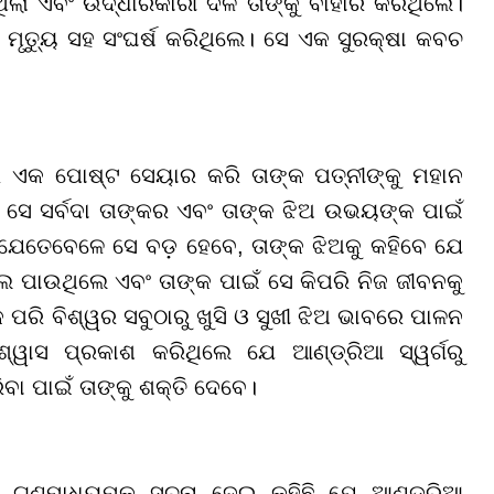
ିଲା ଏବଂ ଉଦ୍ଧାରକାରୀ ଦଳ ତାଙ୍କୁ ବାହାର କରିଥିଲେ।
ତ ମୃତ୍ୟୁ ସହ ସଂଘର୍ଷ କରିଥିଲେ। ସେ ଏକ ସୁରକ୍ଷା କବଚ
େ ଏକ ପୋଷ୍ଟ ସେୟାର କରି ତାଙ୍କ ପତ୍ନୀଙ୍କୁ ମହାନ
େ ସେ ସର୍ବଦା ତାଙ୍କର ଏବଂ ତାଙ୍କ ଝିଅ ଉଭୟଙ୍କ ପାଇଁ
େ ଯେତେବେଳେ ସେ ବଡ଼ ହେବେ, ତାଙ୍କ ଝିଅକୁ କହିବେ ଯେ
 ପାଉଥିଲେ ଏବଂ ତାଙ୍କ ପାଇଁ ସେ କିପରି ନିଜ ଜୀବନକୁ
ପରି ବିଶ୍ୱର ସବୁଠାରୁ ଖୁସି ଓ ସୁଖୀ ଝିଅ ଭାବରେ ପାଳନ
ଶ୍ୱାସ ପ୍ରକାଶ କରିଥିଲେ ଯେ ଆଣ୍ଡ୍ରିଆ ସ୍ୱର୍ଗରୁ
ିବା ପାଇଁ ତାଙ୍କୁ ଶକ୍ତି ଦେବେ।
େ ଗଣମାଧ୍ୟମକୁ ସୂଚନା ଦେଇ କହିଛି ଯେ ଆଣ୍ଡ୍ରିଆ