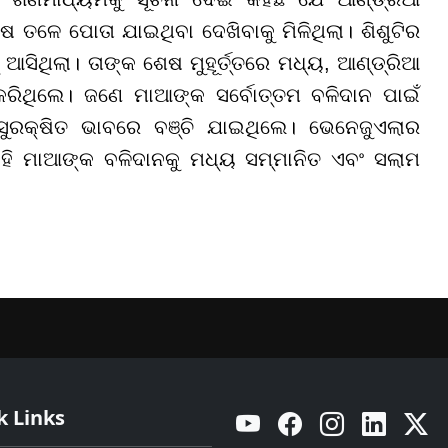
ଳେ ପୋତା ଯାଇଥିବା ଦେଖିବାକୁ ମିଳିଥିଲା। ଶିଶୁଟିର
 ଆସିଥିଲା। ତାଙ୍କ ଶେଷ ମୁହୂର୍ତ୍ତରେ ମଧ୍ୟ, ଆଣ୍ଡ୍ରିଆ
ା କରିଥିଲେ। ଜଣେ ମାଆଙ୍କ ସର୍ବୋତ୍ତମ ବଳିଦାନ ପାଇଁ
ରକ୍ଷିତ ଭାବରେ ବଞ୍ଚି ଯାଇଥିଲେ। ଭେନେଜୁଏଲାର
ଏହି ମାଆଙ୍କ ବଳିଦାନକୁ ମଧ୍ୟ ସମ୍ମାନିତ ଏବଂ ସଲାମ
k Links
YouTube
Facebook
Instagram
Linkedin
Twitt