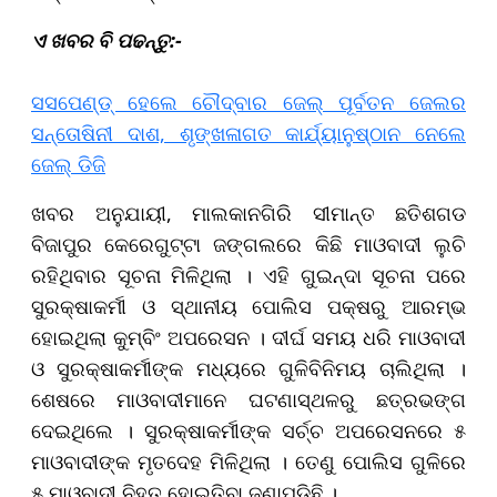
ଏ ଖବର ବି ପଢନ୍ତୁ:-
ସସପେଣ୍ଡ୍ ହେଲେ ଚୌଦ୍ବାର ଜେଲ୍‌ ପୂର୍ବତନ ଜେଲର
ସନ୍ତୋଷିନୀ ଦାଶ, ଶୃଙ୍ଖଳାଗତ କାର୍ଯ୍ୟାନୁଷ୍ଠାନ ନେଲେ
ଜେଲ୍ ଡିଜି
ଖବର ଅନୁଯାୟୀ, ମାଲକାନଗିରି ସୀମାନ୍ତ ଛତିଶଗଡ
ବିଜାପୁର କେରେଗୁଟ୍ଟା ଜଙ୍ଗଲରେ କିଛି ମାଓବାଦୀ ଲୁଚି
ରହିଥିବାର ସୂଚନା ମିଳିଥିଲା । ଏହି ଗୁଇନ୍ଦା ସୂଚନା ପରେ
ସୁରକ୍ଷାକର୍ମୀ ଓ ସ୍ଥାନୀୟ ପୋଲିସ ପକ୍ଷରୁ ଆରମ୍ଭ
ହୋଇଥିଲା କୁମ୍ବିଂ ଅପରେସନ । ଦୀର୍ଘ ସମୟ ଧରି ମାଓବାଦୀ
ଓ ସୁରକ୍ଷାକର୍ମୀଙ୍କ ମଧ୍ୟରେ ଗୁଳିବିନିମୟ ଚାଲିଥିଲା ।
ଶେଷରେ ମାଓବାଦୀମାନେ ଘଟଣାସ୍ଥଳରୁ ଛତ୍ରଭଙ୍ଗ
ଦେଇଥିଲେ । ସୁରକ୍ଷାକର୍ମୀଙ୍କ ସର୍ଚ୍ଚ ଅପରେସନରେ ୫
ମାଓବାଦୀଙ୍କ ମୃତଦେହ ମିଳିଥିଲା । ତେଣୁ ପୋଲିସ ଗୁଳିରେ
୫ ମାଓବାଦୀ ନିହତ ହୋଇତିବା ଜଣାପଡିଛି ।