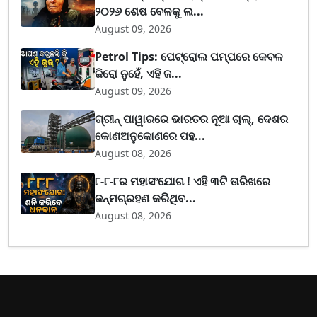
୨୦୨୬ ଶେଷ ବେଳକୁ ଲ...
August 09, 2026
Petrol Tips: ପେଟ୍ରୋଲ ପମ୍ପରେ କେବଳ
ଜିରୋ ନୁହେଁ, ଏହି ଜ...
August 09, 2026
ଗ୍ରୀନ୍ ପାୱାରରେ ଭାରତର ନୂଆ ଚାଲ୍, ଦେଶର
କୋଣଅନୁକୋଣରେ ପହ...
August 08, 2026
୮-୮-୮ର ମହାସଂଯୋଗ ! ଏହି ୩ଟି ତାରିଖରେ
ଜନ୍ମଗ୍ରହଣ କରିଥିବ...
August 08, 2026