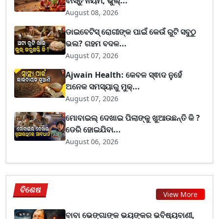
ବାସ୍ତୁ ନିୟମ, ଭୁଲ୍...
August 08, 2026
ଡାଇବେଟିସ୍ ରୋଗୀଙ୍କ ପାଇଁ କେଉଁ ରୁଟି ସବୁଠୁ
ଭଲ? ଗହମ ବଦଳ...
August 07, 2026
Ajwain Health: କେବଳ ସ୍ଵାଦ ନୁହେଁ
ଅନେକ ସମସ୍ୟାରୁ ମୁକ୍...
August 07, 2026
ମୋବାଇଲ୍ ଦେଖାଇ ପିଲାଙ୍କୁ ଖୁଆଉଛନ୍ତି କି ?
ଡେରି ହୋଇଯିବା...
August 06, 2026
ବିଶେଷ
View More
ବାବା ଭେଙ୍ଗାଙ୍କ ଭୟଙ୍କର ଭବିଷ୍ୟବାଣୀ,