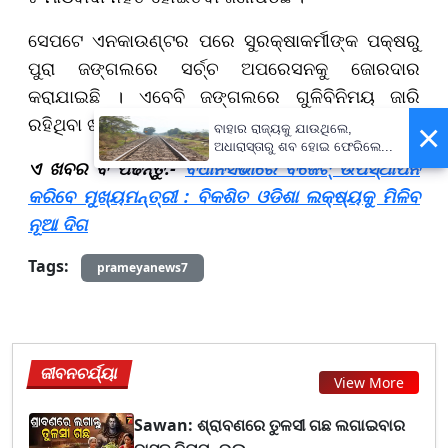
ସେପଟେ ଏନକାଉଣ୍ଟର ପରେ ସୁରକ୍ଷାକର୍ମୀଙ୍କ ପକ୍ଷରୁ
ପୁରା ଜଙ୍ଗଲରେ ସର୍ଚ୍ଚ ଅପରେସନକୁ ଜୋରଦାର
କରାଯାଇଛି । ଏବେବି ଜଙ୍ଗଲରେ ଗୁଳିବିନିମୟ ଜାରି
ରହିଥିବା ଖବର ମିଳିଛି ।
×
ବାହାର ରାଜ୍ୟକୁ ଯାଉଥିଲେ,
ଅଧାରାସ୍ତାରୁ ଶବ ହୋଇ ଫେରିଲେ...
ଏ ଖବର ବି ପଢନ୍ତୁ:-
ବିଧାନସଭାରେ ବଜେଟ୍ ଉପସ୍ଥାପନ
କରିବେ ମୁଖ୍ୟମନ୍ତ୍ରୀ : ବିକଶିତ ଓଡିଶା ଲକ୍ଷ୍ୟକୁ ମିଳିବ
ନୂଆ ଦିଗ
Tags:
prameyanews7
ଜୀବନଚର୍ଯ୍ୟା
View More
Sawan: ଶ୍ରାବଣରେ ତୁଳସୀ ଗଛ ଲଗାଇବାର