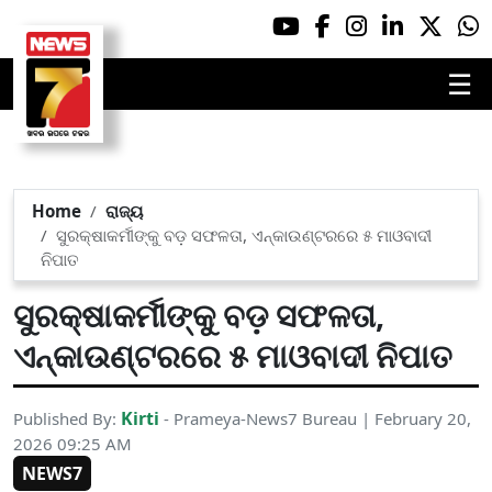
☰
Home
ରାଜ୍ୟ
ସୁରକ୍ଷାକର୍ମୀଙ୍କୁ ବଡ଼ ସଫଳତା, ଏନ୍‌କାଉଣ୍ଟରରେ ୫ ମାଓବାଦୀ
ନିପାତ
ସୁରକ୍ଷାକର୍ମୀଙ୍କୁ ବଡ଼ ସଫଳତା,
ଏନ୍‌କାଉଣ୍ଟରରେ ୫ ମାଓବାଦୀ ନିପାତ
Kirti
Published By:
- Prameya-News7 Bureau | February 20,
2026 09:25 AM
NEWS7