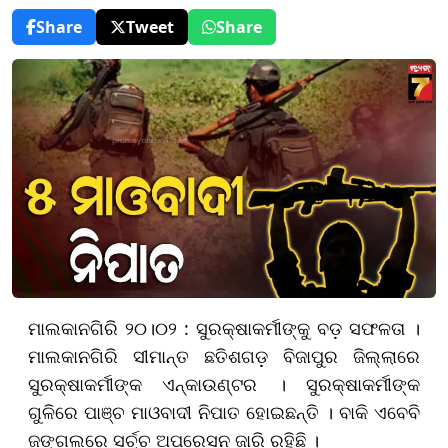
Share
Tweet
Share
ମାଲକାନଗିରି ୨୦।୦୨ : ସୁରକ୍ଷାକର୍ମୀଙ୍କୁ ବଡ଼ ସଫଳତା ।
ମାଲକାନଗିରି ସୀମାନ୍ତ ଛତିଶଗଡ଼ ବିଜାପୁର ଜିଲ୍ଲାରେ
ସୁରକ୍ଷାକର୍ମୀଙ୍କ ଏନ୍‌କାଉଣ୍ଟର । ସୁରକ୍ଷାକର୍ମୀଙ୍କ
ଗୁଳିରେ ପାଞ୍ଚ ମାଓବାଦୀ ନିପାତ ହୋଇଛନ୍ତି । ବାକି ଏବେବି
ଜଙ୍ଗଲରେ ସର୍ଚ୍ଚ ଅପରେସନ ଜାରି ରହିଛି ।