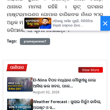
ଥାନାରେ ମାମଲା ରହିଛି । ଲୁଟ୍ ଘଟଣାର
ମାଷ୍ଟରମାଇଣ୍ଡ ଗୋପାଲ ବାରିକଙ୍କ ନାଁରେ ୨୦ରୁ
×
ଓଡ଼ିଶାକୁ ଆସିବ ପୁଞ୍ଜି, ତିନିଦିନିଆ
ଅଧିକ ମାମଲା ରହିଛି । ବଲାଙ୍ଗୀର ଏସ୍ପି ପ୍ରେସ୍ମିଟ
ଦିଲ୍ଲୀ ଗସ୍ତରେ ଯିବେ
ଜରିଆରେ ଏହି ସୂଚନା ଦେଇଛନ୍ତି ।
ମୁଖ୍ୟମନ୍ତ୍ରୀ ମୋହନ ମାଝୀ
Tags:
prameyanews7
ପାଣିପାଗ
View More
El-Nino ବିପଦ ମଧ୍ୟରେ ମୌସୁମୀକୁ ନେଇ
ଆସିଲା ଭଲ ଖବର, ପଜେ...
August 02, 2026
Weather Forecast : ଜୁଲାଇ ନିର୍ଧୁମ ଢାଳିଲା,
ଅଗଷ୍ଟ ଓ ସ...