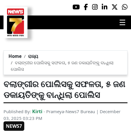
☰
Home
ରାଜ୍ୟ
ବଲାଙ୍ଗୀର ପୋଲିସକୁ ସଫଳତା, ୫ ଜଣ ଡକାୟତିଙ୍କୁ ବାନ୍ଧିଲା
ପୋଲିସ
ବଲାଙ୍ଗୀର ପୋଲିସକୁ ସଫଳତା, ୫ ଜଣ
ଡକାୟତିଙ୍କୁ ବାନ୍ଧିଲା ପୋଲିସ
Kirti
Published By:
- Prameya-News7 Bureau | December
03, 2025 03:23 PM
NEWS7