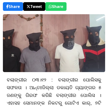
Share
Tweet
Share
ବଲାଙ୍ଗୀର ୦୩।୧୨ : ବଲାଙ୍ଗୀର ପୋଲିସକୁ
ସଫଳତା । ଆନ୍ତଃଜିଲ୍ଲା ଡକାୟତି ଗ୍ୟାଙ୍ଗର ୫
ଜଣଙ୍କୁ ଗିରଫ କରିଛି ବଲାଙ୍ଗୀର ପୋଲିସ ।
ଏହାସହ ସେମାନଙ୍କ ନିକଟରୁ ଗୋଟିଏ କାର୍, ୭ଟି