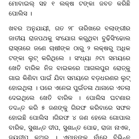
ମୋବାଇଲ୍ ସହ ୧ ଲକ୍ଷ ଟଙ୍କା ଜବତ କରିଛି
ପୋଲିସ ।
ଖବର ଅନୁଯାୟୀ, ଗତ ୨୮ ତାରିଖରେ ବଲାଙ୍ଗୀର
ଜାତୀୟ ରାଜପଥକୁ ସଂଯୋଗ କରୁଥିବା ବୁଢିସିଂଢୋଲ
ରାସ୍ତାରେ ଜଣେ ଚାଷୀଙ୍କ ଠାରୁ ୨ ଲକ୍ଷରୁ ଅଧିକ
ଟଙ୍କା ଲୁଟ୍ କରିଥିଲେ । ସଂଧ୍ୟା ୬ଟା ସମୟରେ
ଖେତି ବାରିକ ନିଜ ବାଇକରେ ଆଗଲପୁର ରୋତ୍କୁ
ଗାଇ କିଣିବା ପାଇଁ ଯିବା ସମୟରେ ବଡ଼ଧରଣର ଲୁଟ୍
ହୋଇଥିଲା । ପରେ ଏନେଇ ପୁଇଁତଳା ଥାନାରେ ଏତଲା
ଦେଇଥିଲେ ଖେତି ବାରିକ । ପୋଲିସ ଘଟଣାର
ତଦନ୍ତ କରି ୫ ଜଣଙ୍କୁ ଗିରଫ କରିବାରେ ସଫଳ
ହୋଇଛି ପୋଲିସ ।ଗିରଫ ୪ ଜଣ ହେଲେ ଗୋପାଲ
ବାରିକ, ସୁଶାନ୍ତ ଦୀପ, ସୁଶାନ୍ତ ପୋଢ, ରାଜା ନାଏକ,
ଜୟଦୀପ କୁଅର । ଏମାନଙ୍କ ନାଁରେ ବିଭିନ୍ନ