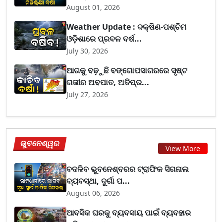
August 01, 2026
Weather Update : ଦକ୍ଷିଣ-ପଶ୍ଚିମ
ଓଡ଼ିଶାରେ ପ୍ରବଳ ବର୍ଷ...
July 30, 2026
ଆଗକୁ ବଢ଼ୁଛି ବଙ୍ଗୋପସାଗରରେ ସୃଷ୍ଟ
ଗଭୀର ଅବପାତ, ଅତିପ୍ର...
July 27, 2026
ଭୁବନେଶ୍ୱର
View More
ବଦଳିବ ଭୁବନେଶ୍ବରର ଟ୍ରାଫିକ ସିଗନାଲ
ବ୍ୟବସ୍ଥା, ଦୁର୍ଗା ପ...
August 06, 2026
ଆବସିକ ଘରକୁ ବ୍ୟବସାୟ ପାଇଁ ବ୍ୟବହାର