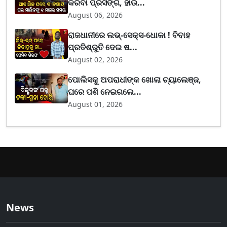
କରିବା ପ୍ରସଙ୍ଗ, ହାଉ...
August 06, 2026
ରାଜଧାନୀରେ ଲଭ୍-ସେକ୍ସ-ଧୋକା ! ବିବାହ
ପ୍ରତିଶ୍ରୁତି ଦେଇ ଷ...
August 02, 2026
ପୋଲିସକୁ ଅପରାଧୀଙ୍କ ଖୋଲା ଚ୍ୟାଲେଞ୍ଜ,
ଘରେ ପଶି ନେଇଗଲେ...
August 01, 2026
News