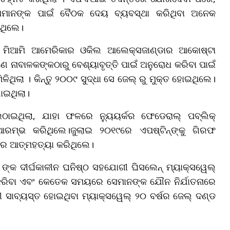
ଝିଅମାନଙ୍କ ପାଇଁ ବୈଠକ ଦେୟ ବ୍ୟବସ୍ଥା କରିଥିବା ଅନେକ
ିଥିଲେ।
ନ ମିଆମି ଆମେରିକାର ଓକିଲ ଆଲେକ୍ସଜାଣ୍ଡାର ଆକୋଷ୍ଟା
େ ନାବାଳକଙ୍କଠାରୁ ବେଶ୍ୟାବୃତ୍ତି ପାଇଁ ଅନୁରୋଧ କରିବା ପାଇଁ
ିଥିଲା । କିନ୍ତୁ ୨୦୦୯ ସୁଦ୍ଧା ସେ ଜେଲ୍ ରୁ ମୁକ୍ତ ହୋଇଥିଲେ।
ଯାଇଥିଲା।
ଠାଇଥିଲା, ଯାହା ଫଳରେ ନ୍ୟୁୟର୍କର ଫେଡେରାଲ୍ ପବ୍ଲିକ୍
ମ୍ଭ କରିଥିଲେ।ଜୁଲାଇ ୨୦୧୯ରେ ଏପଷ୍ଟିନ୍‌ଙ୍କୁ ଗିରଫ
ରେ ଆତ୍ମହତ୍ୟା କରିଥିଲେ।
 ଙ୍କ ଦୀର୍ଘକାଳୀନ ଘନିଷ୍ଠ ସହଯୋଗୀ ଘିସଲେନ୍ ମ୍ୟାକ୍ସୱେଲ୍
ୟ କରିବା ଏବଂ କେତେକ ସମୟରେ ସେମାନଙ୍କ ଯୌନ ନିର୍ଯାତନାରେ
ାବ୍ୟସ୍ତ ହୋଇଥିବା ମ୍ୟାକ୍ସୱେଲ୍ ୨୦ ବର୍ଷର ଜେଲ୍ ଦଣ୍ଡ