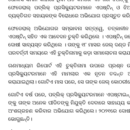
ଫେଡେରାଲ୍ ପବ୍ଲିକ୍ ପ୍ରସିକ୍ୟୁଟରମାନେ ଏପଷ୍ଟିନ୍ ଓ 
ବ୍ୟକ୍ତିଗତ ସହାୟକଙ୍କ ବିରୋଧରେ ଅଭିଯୋଗ ପ୍ରସ୍ତୁତ କର
ଫେଡେରାଲ୍ ଅଭିଯୋଗର ସମ୍ଭାବନା ସତ୍ତ୍ୱେ, ତତ୍କାଳୀ
ଏପଷ୍ଟିନ୍ ସହିତ ଏକ ଆବେଦନ ଚୁକ୍ତି କରିଥିଲେ । ଏପଷ୍ଟିନ୍ ଜଣ
ଦୋଷୀ ସାବ୍ୟସ୍ତ କରିଥିଲେ । ତାଙ୍କୁ ୧୮ ମାସର ଜେଲ୍ ଦଣ୍ଡ ମିଳ
ପରବର୍ତ୍ତୀ ସମୟରେ ଏହି ଚୁକ୍ତିନାମାକୁ କଡ଼ା ସମାଲୋଚନା କରା
ଗଣମାଧ୍ୟମ ରିପୋର୍ଟ ଏହି ଚୁକ୍ତିନାମା ଉପରେ ପ୍ରଶ୍ନ ଉ
ପ୍ରସିକ୍ୟୁଟରମାନେ ଏହି ମାମଲାର ଏକ ନୂତନ ତଦନ୍ତ ଆର
କରାଯାଇଥିଲା। ଗୋଟିଏ ମାସ ପରେ, ସେ ତାଙ୍କ ଜେଲ୍ କୋଠରୀ
ଗୋଟିଏ ବର୍ଷ ପରେ, ପବ୍ଲିକ୍ ପ୍ରସିକ୍ୟୁଟରମାନେ ଏପଷ୍ଟାଇନ୍
ଙ୍କୁ ତାଙ୍କ ଅନେକ ପୀଡିତଙ୍କୁ ନିଯୁକ୍ତି ଦେବାରେ ସାହାଯ୍
ଅଂଶଗ୍ରହଣ କରିବାର ଅଭିଯୋଗ କରିଥିଲେ। ୨୦୨୧ରେ ଦୋଷୀ ସ
ଭୋଗୁଛନ୍ତି।