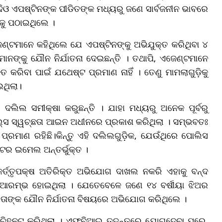
।ଯଦିଓ ଏପଷ୍ଟିନଙ୍କ ପୀଡିତଙ୍କ ମଧ୍ୟରୁ ଜଣେ ସାର୍ବଜନୀନ ଭାବରେ
ଟକୁ ପଠାଇଥିଲେ ।
ଟମାନେ କହିଥିଲେ ଯେ ଏପଷ୍ଟିନଙ୍କୁ ଅଭିଯୁକ୍ତ କରିଥିବା ୪
େମାନଙ୍କୁ ଯୌନ ନିର୍ଯାତନା ଦେଇଛନ୍ତି । ତଥାପି, ଏଜେଣ୍ଟମାନେ
 କରିବା ପାଇଁ ଯଥେଷ୍ଟ ପ୍ରମାଣ ନାହିଁ । ତେଣୁ ମାମଲାଗୁଡ଼ିକୁ
ଇଥିଲା।
ଲିଲ ସମୀକ୍ଷା କରୁଛନ୍ତି । ଯାହା ମଧ୍ୟରୁ ଅନେକ ପୂର୍ବରୁ
ଇଲ୍ସ ସ୍ୱଚ୍ଛତା ଆଇନ ଅଧୀନରେ ପ୍ରକାଶ କରିଥିଲା । ସମ୍ଭବତଃ
ପ୍ରମାଣ ରହିଛି।କିନ୍ତୁ ଏହି ଦଲିଲଗୁଡ଼ିକ, ଯେଉଁଥିରେ ପୋଲିସ
ୁଟର ଇମେଲ ଅନ୍ତର୍ଭୁକ୍ତ ।
ର୍ତ୍ତୃପକ୍ଷ ଅତିରିକ୍ତ ଅଭିଯୋଗ ଦାଖଲ ନକରି ଏହାକୁ ବନ୍ଦ
େ ଆରମ୍ଭ ହୋଇଥିଲା । ଯେତେବେଳେ ଜଣେ ୧୪ ବର୍ଷୀୟା ଝିଅର
େ ତାଙ୍କ ଯୌନ ନିର୍ଯାତନା ବିଷୟରେ ଅଭିଯୋଗ କରିଥିଲେ ।
 ଚିହ୍ନଟ କରିଥିଲା । ଏଫବିଆଇ ତଦନ୍ତରେ ଯୋଗଦେବା ପରେ,