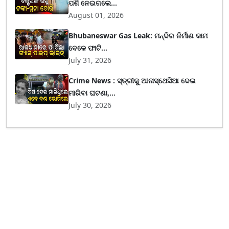
ପଶି ନେଇଗଲେ...
August 01, 2026
Bhubaneswar Gas Leak: ମନ୍ଦିର ନିର୍ମାଣ କାମ
ବେଳେ ଫାଟି...
July 31, 2026
Crime News : ସ୍ତ୍ରୀକୁ ଆନାସ୍ଥେସିଆ ଦେଇ
ମାରିବା ଘଟଣା,...
July 30, 2026