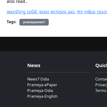
also read..
ଖାମେନିଙ୍କୁ ଘାରିଛି ଏୟାର ଷ୍ଟ୍ରାଇକ୍ ଭୟ, ୩୭ ବର୍ଷରେ ପ୍
Tags:
prameyanews7
News
Quic
News7 Odia
Conta
Prameya-ePaper
Privac
Prameya-Odia
Terms
Prameya-English