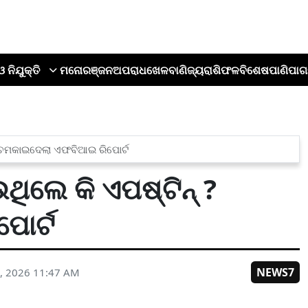
ଓ ନିଯୁକ୍ତି
ମନୋରଞ୍ଜନ
ଅପରାଧ
ଖେଳ
ବାଣିଜ୍ୟ
ରାଶିଫଳ
ବିଶେଷ
ପାଣିପାଗ
? ଚମକାଇଦେଲା ଏଫବିଆଇ ରିପୋର୍ଟ
ିଲେ କି ଏପଷ୍ଟିନ୍ ?
ୋର୍ଟ
NEWS7
, 2026 11:47 AM