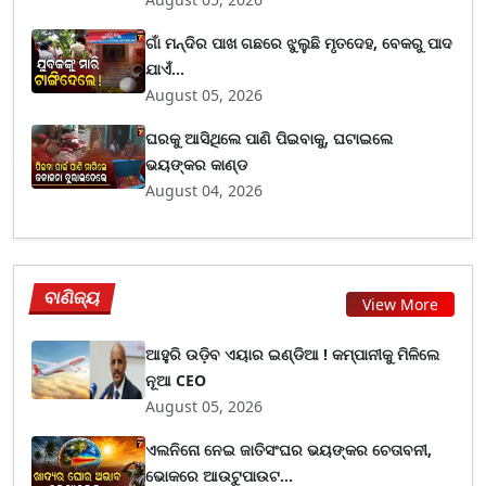
ଗାଁ ମନ୍ଦିର ପାଖ ଗଛରେ ଝୁଲୁଛି ମୃତଦେହ, ବେକରୁ ପାଦ
ଯାଏଁ...
August 05, 2026
ଘରକୁ ଆସିଥିଲେ ପାଣି ପିଇବାକୁ, ଘଟାଇଲେ
ଭୟଙ୍କର କାଣ୍ଡ
August 04, 2026
ବାଣିଜ୍ୟ
View More
ଆହୁରି ଉଡ଼ିବ ଏୟାର ଇଣ୍ଡିଆ ! କମ୍ପାନୀକୁ ମିଳିଲେ
ନୂଆ CEO
August 05, 2026
ଏଲନିନୋ ନେଇ ଜାତିସଂଘର ଭୟଙ୍କର ଚେତାବନୀ,
ଭୋକରେ ଆଉଟୁପାଉଟ...