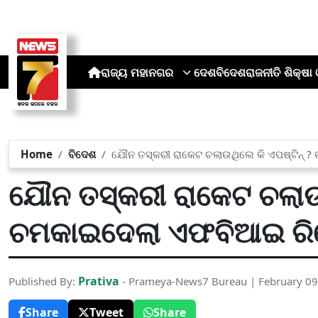
ରାଜ୍ୟ
ମହାନଗର
ଦେଶ
ବିଦେଶ
ରାଜନୀତି
ଶିକ୍ଷା 
Home
ବିଦେଶ
ଯୌନ ତସ୍କରୀ ରାକେଟ ଚଲାଉଥିଲେ କି ଏପଷ୍ଟିନ୍ 
ଯୌନ ତସ୍କରୀ ରାକେଟ ଚଲାଉଥ
ଚମକାଇଦେଲା ଏଫବିଆଇ ରିପ
Prativa
Published By:
- Prameya-News7 Bureau | February 09
Share
Tweet
Share