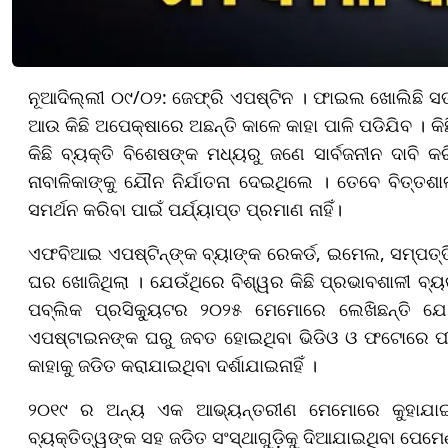
ନୂଆଦିଲ୍ଲୀ ୦୯/୦୨: ଜେଫ୍ରି ଏପଷ୍ଟିନ । ଫାଇଲ ଖୋଲିଛି ସତ, 
ଆଉ କିଛି ଅପେକ୍ଷାରେ ଅଛନ୍ତି କାଳେ କାହା ପାଳି ପଡିଯିବ । କି
କିଛି ବ୍ୟକ୍ତି ବିଶେଷଙ୍କ ମଧ୍ୟରୁ ଜଣେ ସାର୍ବଜନୀନ ଦାବି କର
ନାବାଳିକାଙ୍କୁ ଯୌନ ନିର୍ଯାତନା ଦେଇଥିଲେ । ତେବେ ବିତ୍ତଶା
ସମର୍ଥନ କରିବା ପାଇଁ ପର୍ଯ୍ୟାପ୍ତ ପ୍ରମାଣ ନାହିଁ।
ଏଫବିଆଇ ଏପଷ୍ଟିନ୍‌ଙ୍କ ବ୍ୟାଙ୍କ ରେକର୍ଡ, ଇମେଲ, ସମ୍ପତ୍
ଘର ଖୋଜିଥିଲା । ଯେଉଁଥିରେ ବିଶ୍ୱର କିଛି ପ୍ରଭାବଶାଳୀ ବ୍ୟକ୍
ପବ୍ଲିକ ପ୍ରସିକ୍ୟୁଟର ୨୦୨୫ ମେମୋରେ ଲେଖିଛନ୍ତି ଯେ ନ
ଏପଷ୍ଟାଇନଙ୍କ ଘରୁ ଜବତ ହୋଇଥିବା ଭିଡିଓ ଓ ଫଟୋରେ ପୀଡିତ
କାହାକୁ ଜଡିତ କରାଯାଇଥିବା ଦର୍ଶାଯାଇନାହିଁ ।
୨୦୧୯ ର ଅନ୍ୟ ଏକ ଆଭ୍ୟନ୍ତରୀଣ ମେମୋରେ କୁହାଯାଇଛି 
ବ୍ୟକ୍ତିତ୍ୱଙ୍କ ସହ ଜଡିତ ସଂସ୍ଥାଗୁଡ଼ିକୁ ଦିଆଯାଇଥିବା ପେ