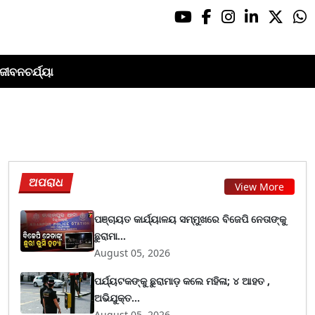
ଜୀବନଚର୍ଯ୍ୟା
ଅପରାଧ
View More
ପଞ୍ଚାୟତ କାର୍ଯ୍ୟାଳୟ ସମ୍ମୁଖରେ ବିଜେପି ନେତାଙ୍କୁ
ଛୁରାମା...
August 05, 2026
ପର୍ଯ୍ୟଟକଙ୍କୁ ଛୁରାମାଡ଼ କଲେ ମହିଳା; ୪ ଆହତ ,
ଅଭିଯୁକ୍ତ...
August 05, 2026