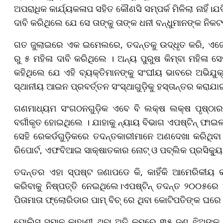
ଅପରାଧିକ କାର୍ଯ୍ୟକଳାପ ସହିତ କୌଣସି ସମ୍ପର୍କ ମିଳିଲା ନାହିଁ
ଦାବି କରିଥିଲେ ଯେ ସେ ତାଙ୍କୁ ତାଙ୍କ ଧନୀ ବନ୍ଧୁମାନଙ୍କ ନିକ
ଗତ ଜୁଲାଇରେ ଏକ ଇମେଲରେ, ତଦନ୍ତକୁ ଉଦ୍ଧୃତ କରି, ଏଜେଣ୍
ରୁ ୫ ମହିଳା ଦାବି କରିଥିଲେ । ଅନ୍ୟ ପୁରୁଷ କିମ୍ବା ମହିଳା ସ
କହିଥିଲେ ଯେ ଏହି ବ୍ୟକ୍ତିମାନଙ୍କୁ ସଂଘୀୟ ଭାବରେ ଅଭିଯୁକ୍ତ
ସ୍ଥାନୀୟ ଆଇନ ପ୍ରବର୍ତ୍ତନ ସଂସ୍ଥାଗୁଡ଼ିକୁ ହସ୍ତାନ୍ତର କରାଯା
ଗଣମାଧ୍ୟମ ସଂଗଠନଗୁଡ଼ିକ ଏବେ ବି ଲକ୍ଷ ଲକ୍ଷ ପୃଷ୍ଠାର ଦ
ବର୍ଗୀକୃତ ହୋଇଥିଲେ । ଯାହାକୁ ନ୍ୟାୟ ବିଭାଗ ଏପଷ୍ଟିନ୍ ଫା
ସେହି ରେକର୍ଡଗୁଡ଼ିକରେ ତଦନ୍ତକାରୀମାନେ ଅଣଦେଖା କରିଥିବା 
ରିପୋର୍ଟ, ଏଫବିଆଇ ସାକ୍ଷାତକାର ନୋଟ୍ ଓ ପବ୍ଲିକ ପ୍ରସିକ୍ୟ
ତଦନ୍ତର ଏହା ସ୍ପଷ୍ଟ ଜଣାପଡେ କି, କାହିଁକି ଆମେରିକୀୟ କ
କରିବାକୁ ନିଷ୍ପତ୍ତି ନେଇଥିଲେ।ଏପଷ୍ଟିନ୍ ତଦନ୍ତ ୨୦୦୫ର
ପିତାମାତା ଫ୍ଲୋରିଡାର ପାମ୍ ବିଚ୍ ରେ ଥିବା କୋଟିପତିଙ୍କ ଘର
ପୋଲିସ ସମାନ କାହାଣୀ ଥିବା ଅତି କମରେ ୩୫ ଜଣ ଝିଅଙ୍କୁ