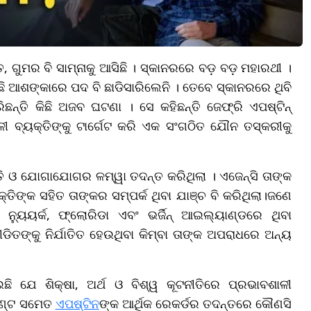
ଗୁମର ବି ସାମ୍ନାକୁ ଆସିଛି । ସ୍କାନରରେ ବଡ଼ ବଡ଼ ମହାରଥୀ ।
ଛି ଆଶଙ୍କାରେ ପଦ ବି ଛାଡିସାରିଲେନି । ତେବେ ସ୍କାନରରେ ଥିବି
ିଛନ୍ତି କିଛି ଅଜବ ଘଟଣା । ସେ କହିଛନ୍ତି ଜେଫ୍ରି ଏପଷ୍ଟିନ୍
ଳୀ ବ୍ୟକ୍ତିଙ୍କୁ ଟାର୍ଗେଟ କରି ଏକ ସଂଗଠିତ ଯୌନ ତସ୍କରୀକୁ
ତି ଓ ଯୋଗାଯୋଗର ଳମ୍ୱା ତଦନ୍ତ କରିଥିଲା । ଏଜେନ୍ସି ତାଙ୍କ
ତିଙ୍କ ସହିତ ତାଙ୍କର ସମ୍ପର୍କ ଥିବା ଯାଞ୍ଚ ବି କରିଥିଲା।ଜଣେ
୍ୟୁୟର୍କ, ଫ୍ଲୋରିଡା ଏବଂ ଭର୍ଜିନ୍ ଆଇଲ୍ୟାଣ୍ଡରେ ଥିବା
ଙ୍କୁ ନିର୍ଯାତିତ ହେଉଥିବା କିମ୍ବା ତାଙ୍କ ଅପରାଧରେ ଅନ୍ୟ
ଯେ ଶିକ୍ଷା, ଅର୍ଥ ଓ ବିଶ୍ୱ କୂଟନୀତିରେ ପ୍ରଭାବଶାଳୀ
ମେଣ୍ଟ ସମେତ
ଏପଷ୍ଟିନ
ଙ୍କ ଆର୍ଥିକ ରେକର୍ଡର ତଦନ୍ତରେ କୌଣସି