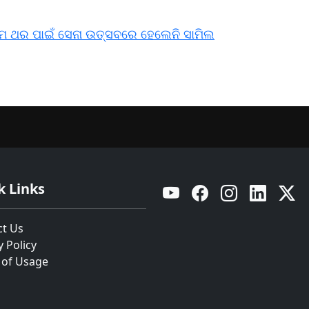
ରଥମ ଥର ପାଇଁ ସେନା ଉତ୍ସବରେ ହେଲେନି ସାମିଲ
k Links
YouTube
Facebook
Instagram
Linkedin
Twitt
ct Us
y Policy
 of Usage