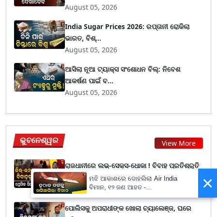
August 05, 2026
India Sugar Prices 2026: ରପ୍ତାନୀ ରୋକିଲା
ଭାରତ, ବିଶ୍...
August 05, 2026
ଆସିଲା ନୂଆ ଟ୍ୟାକ୍ସ ସଂଶୋଧନ ବିଲ୍: ନିବେଶ
ଆକର୍ଷଣ ପାଇଁ ବ...
August 05, 2026
ଭୁବନେଶ୍ୱର
View More
ରାଜଧାନୀରେ ଲଭ୍-ସେକ୍ସ-ଧୋକା ! ବିବାହ ପ୍ରତିଶ୍ରୁତି
×
ଦେଇ ଷ...
ମଝି ଆକାଶରେ ଦୋହଲିଲା Air India
ବିମାନ, ୧୨ ଜଣ ଆହତ -
August 02, 2026
PrameyaNews7
ପୋଲିସକୁ ଅପରାଧୀଙ୍କ ଖୋଲା ଚ୍ୟାଲେଞ୍ଜ, ଘରେ