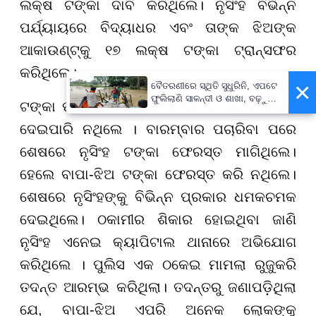
ଲକ୍ଷ ଟଙ୍କା ଦାବି କରିଥିଲେ। ନୃସିଂହ ବିଭିନ୍ନ
ପର୍ଯ୍ୟାୟରେ ବିଦ୍ୟାଧର ଏବଂ ତାଙ୍କ ଝିଅଙ୍କ
ଆକାଉଣ୍ଟ୍କୁ ୧୭ ଲକ୍ଷ ଟଙ୍କା ଟ୍ରାନ୍ସଫର
କରିଥିଲେ।
×
ବୈତରଣୀରେ ସ୍ଥିତି ସୁଧୁରିନି, ଏପଟେ
ଫୁଲିଲାଣି ସାଳନ୍ଦୀ ଓ ଶାଖା, ବଢ଼ୁଛି
ଟଙ୍କା ପାଇବା ପରେ ସେ ରେଳବାଇ ଚାକିରି କରାଇ
ବନ୍ୟା ଭୟ
ଦେଇପାରି ନଥିଲେ । ବାରମ୍ବାର ପଚାରିବା ପରେ
ଶେଷରେ ନୃସିଂହ ଟଙ୍କା ଫେରସ୍ତ ମାଗିଥିଲେ।
ହେଲେ ବାପା-ଝିଅ ଟଙ୍କା ଫେରସ୍ତ କରି ନଥିଲେ।
ଶେଷରେ ନୃସିଂହଙ୍କୁ ବିଭିନ୍ନ ପ୍ରକାର ଧମକଚମକ
ଦେଇଥିଲେ। ଠକାମୀର ଶିକାର ହୋଇଥିବା ଜାଣି
ନୃସିଂହ ଏନେଇ କ୍ୟାପିଟାଲ ଥାନାରେ ଅଭିଯୋଗ
କରିଥିଲେ । ପୁଲିସ ଏକ ଠକେଇ ମାମଲା ରୁଜୁକରି
ତଦନ୍ତ ଆରମ୍ଭ କରିଥିଲା। ତଦନ୍ତରୁ ଜଣାପଡ଼ିଥିଲା
ଯେ, ବାପା-ଝିଅ ଏପରି ଅନେକ ଲୋକଙ୍କୁ