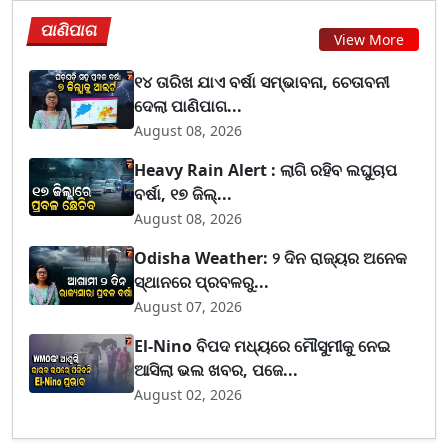
ପାଣିପାଗ
View More
୧୪ ତାରିଖ ଯାଏ ବର୍ଷା ସମ୍ଭାବନା, ଚେତାବନୀ
ଦେଲା ପାଣିପାଗ...
August 08, 2026
Heavy Rain Alert : ଲାଗି ରହିବ ଲଘୁଚାପ
ବର୍ଷା, ୧୭ ଜିଲ୍...
August 08, 2026
Odisha Weather: ୨ ଦିନ ରାଜ୍ୟର ଅନେକ
ସ୍ଥାନରେ ପ୍ରବଳରୁ...
August 07, 2026
El-Nino ବିପଦ ମଧ୍ୟରେ ମୌସୁମୀକୁ ନେଇ
ଆସିଲା ଭଲ ଖବର, ପଜେ...
August 02, 2026