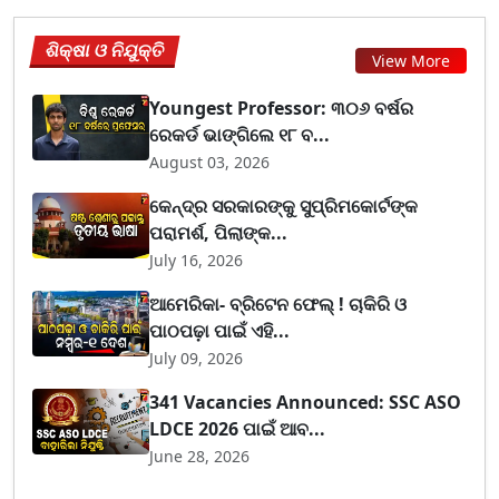
ଶିକ୍ଷା ଓ ନିଯୁକ୍ତି
View More
Youngest Professor: ୩୦୬ ବର୍ଷର
ରେକର୍ଡ ଭାଙ୍ଗିଲେ ୧୮ ବ...
August 03, 2026
କେନ୍ଦ୍ର ସରକାରଙ୍କୁ ସୁପ୍ରିମକୋର୍ଟଙ୍କ
ପରାମର୍ଶ, ପିଲାଙ୍କ...
July 16, 2026
ଆମେରିକା- ବ୍ରିଟେନ ଫେଲ୍ ! ଚାକିରି ଓ
ପାଠପଢ଼ା ପାଇଁ ଏହି...
July 09, 2026
341 Vacancies Announced: SSC ASO
LDCE 2026 ପାଇଁ ଆବ...
June 28, 2026