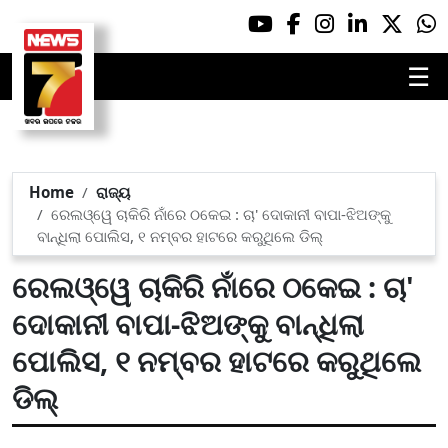
☰
Home
ରାଜ୍ୟ
ରେଲଓ୍ୱେ ଚାକିରି ନାଁରେ ଠକେଇ : ଚା' ଦୋକାନୀ ବାପା-ଝିଅଙ୍କୁ
ବାନ୍ଧିଲା ପୋଲିସ, ୧ ନମ୍ବର ହାଟରେ କରୁଥିଲେ ଡିଲ୍
ରେଲଓ୍ୱେ ଚାକିରି ନାଁରେ ଠକେଇ : ଚା'
ଦୋକାନୀ ବାପା-ଝିଅଙ୍କୁ ବାନ୍ଧିଲା
ପୋଲିସ, ୧ ନମ୍ବର ହାଟରେ କରୁଥିଲେ
ଡିଲ୍