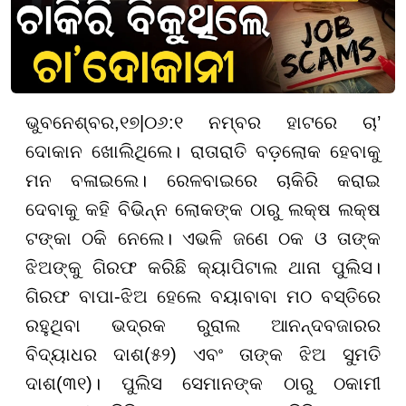
ଭୁବନେଶ୍ବର
,
୧
୭
|
୦୬
:
୧ ନମ୍ବର ହାଟରେ ଚା’
ଦୋକାନ ଖୋଲିଥିଲେ। ରାତାରାତି ବଡ଼ଲୋକ ହେବାକୁ
ମନ ବଳାଇଲେ। ରେଳବାଇରେ ଚାକିରି କରାଇ
ଦେବାକୁ କହି ବିଭିନ୍ନ ଲୋକଙ୍କ ଠାରୁ ଲକ୍ଷ ଲକ୍ଷ
ଟଙ୍କା ଠକି ନେଲେ। ଏଭଳି ଜଣେ ଠକ ଓ ତାଙ୍କ
ଝିଅଙ୍କୁ ଗିରଫ କରିଛି କ୍ୟାପିଟାଲ ଥାନା ପୁଲିସ।
ଗିରଫ ବାପା-ଝିଅ ହେଲେ ବୟାବାବା ମଠ ବସ୍ତିରେ
ରହୁଥିବା ଭଦ୍ରକ ରୁରାଲ ଆନନ୍ଦବଜାରର
ବିଦ୍ୟାଧର ଦାଶ(୫୨) ଏବଂ ତାଙ୍କ ଝିଅ ସୁମତି
ଦାଶ(୩୧)। ପୁଲିସ ସେମାନଙ୍କ ଠାରୁ ଠକାମୀ