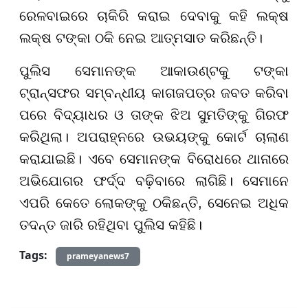
ରେଳବାଇରେ ଚାକିରି କରାଇ ଦେବାକୁ କହି ଲକ୍ଷ
ଲକ୍ଷ ଟଙ୍କା ଠକି ନେଇ ଆତ୍ମସାତ କରିଛନ୍ତି।
ପୁଲିସ ସେମାନଙ୍କ ଆକାଉଣ୍ଟକୁ ଟଙ୍କା
ଟ୍ରାନ୍ସଫର ସମ୍ବନ୍ଧୀୟ କାଗଜପତ୍ର ଜବତ କରିବା
ପରେ ବିଦ୍ୟାଧର ଓ ତାଙ୍କ ଝିଅ ସୁମତିଙ୍କୁ ଗିରଫ
କରିଥିଲା। ଅପରାହ୍ନରେ ଉଭୟଙ୍କୁ କୋର୍ଟ ଚାଲାଣ
କରାଯାଇଛି। ଏବେ ସେମାନଙ୍କ ବିରୋଧରେ ଥାନାରେ
ଅଭିଯୋଗର ଫର୍ଦ୍ଦ ବଢ଼ିବାରେ ଲାଗିଛି। ସେମାନେ
ଏପରି କେତେ ଲୋକଙ୍କୁ ଠକିଛନ୍ତି, ସେନେଇ ଅଧିକ
ତଦନ୍ତ ଜାରି ରହିଥିବା ପୁଲିସ କହିଛି।
Tags:
prameyanews7