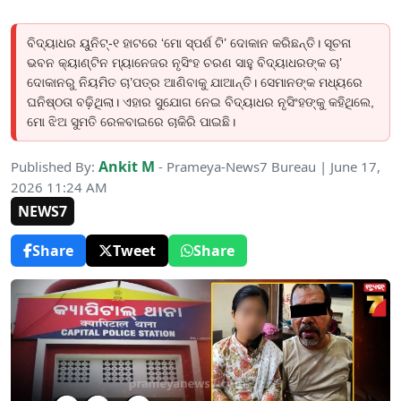
ବିଦ୍ୟାଧର ୟୁନିଟ୍-୧ ହାଟରେ ‘ମୋ ସ୍ପର୍ଶ ଟି’ ଦୋକାନ କରିଛନ୍ତି। ସୂଚନା
ଭବନ କ୍ୟାଣ୍ଟିନ ମ୍ୟାନେଜର ନୃସିଂହ ଚରଣ ସାହୁ ବିଦ୍ୟାଧରଙ୍କ ଚା’
ଦୋକାନରୁ ନିୟମିତ ଚା’ପତ୍ର ଆଣିବାକୁ ଯାଆନ୍ତି। ସେମାନଙ୍କ ମଧ୍ୟରେ
ଘନିଷ୍ଠତା ବଢ଼ିଥିଲା। ଏହାର ସୁଯୋଗ ନେଇ ବିଦ୍ୟାଧର ନୃସିଂହଙ୍କୁ କହିଥିଲେ,
ମୋ ଝିଅ ସୁମତି ରେଳବାଇରେ ଚାକିରି ପାଇଛି।
Ankit M
Published By:
- Prameya-News7 Bureau | June 17,
2026 11:24 AM
NEWS7
Share
Tweet
Share