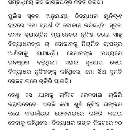
ସମ୍ବନ୍ଧୀୟ କିଛି କାଗଜପତ୍ର ଜବତ କରିଛି।
ପୁଲିସ ସୂଚନା ଅନୁଯାୟୀ, ବିଦ୍ୟାଧର ୟୁନିଟ୍-୧
ହାଟରେ ‘ମୋ ସ୍ପର୍ଶ ଟି’ ଦୋକାନ କରିଛନ୍ତି। ସୂଚନା
ଭବନ କ୍ୟାଣ୍ଟିନ ମ୍ୟାନେଜର ନୃସିଂହ ଚରଣ ସାହୁ
ବିଦ୍ୟାଧରଙ୍କ ଚା’ ଦୋକାନରୁ ନିୟମିତ ଚା’ପତ୍ର
ଆଣିବାକୁ ଯାଆନ୍ତି। ସେମାନଙ୍କ ମଧ୍ୟରେ
ଘନିଷ୍ଠତା ବଢ଼ିଥିଲା। ଏହାର ସୁଯୋଗ ନେଇ
ବିଦ୍ୟାଧର ନୃସିଂହଙ୍କୁ କହିଥିଲେ, ମୋ ଝିଅ ସୁମତି
ରେଳବାଇରେ ଚାକିରି ପାଇଛି।
ତେଣୁ ସେ ଯାହାକୁ ଚାହିଁବେ ରେଳବାଇ ଚାକିରି
କରାଇଦେବେ। ଏଭଳି କଥା ଶୁଣି ନୃସିଂହ ତାଙ୍କର
ଜଣେ ସଂପର୍କୀୟର ରେଳବାଇରେ ଚାକିରି କରାଇ
ଦେବାକୁ କହିଥିଲେ। ବିଦ୍ୟାଧର ତାଙ୍କ ନିକଟରେ ୨୦