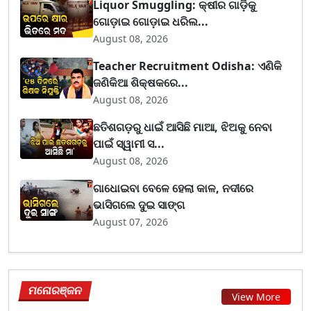
Liquor Smuggling: କ୍ଷୀର ଗାଡ଼ିକୁ
ଗୋଡ଼ାଇ ଗୋଡ଼ାଇ ଧରିଲ...
August 08, 2026
Teacher Recruitment Odisha: ଏଣିକି
ଜଣିକିଆ ଶିକ୍ଷକରେ...
August 08, 2026
ଛତିଶଗଡ଼ରୁ ଧାଇଁ ଆସିଛି ମାଆ, ଝିଅକୁ ନେବା
ପାଇଁ ସ୍ୱାମୀ ସ...
August 08, 2026
ଗାଧୋଇବା ବେଳେ ହେଲା କାଳ, ନଦୀରେ
ଭାସିଗଲେ ଦୁଇ ସାଙ୍ଗ
August 07, 2026
ମନୋରଞ୍ଜନ
View More