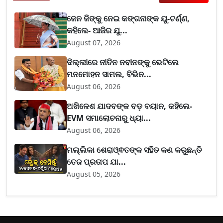
ଜେନ ଜିଙ୍କୁ ନେଇ କଙ୍ଗନାଙ୍କ ୟୁ-ଟର୍ଣ୍ଣ,
କହିଲେ- ଆଜିର ଯୁ...
August 07, 2026
ଦିଲ୍ଲୀରେ ନୀତିନ ନବୀନଙ୍କୁ ଭେଟିଲେ
ମନମୋହନ ସାମଲ, ବିଭିନ...
August 06, 2026
ଅଖିଳେଶ ଯାଦବଙ୍କ ବଡ଼ ବୟାନ, କହିଲେ-
EVM ସମାଲୋଚନାରୁ ଧ୍ୟା...
August 06, 2026
ମଲ୍ଲିକା ଶେରାଓ୍ଵତଙ୍କ ସହିତ କଣ କରୁଛନ୍ତି
ତେଜ ପ୍ରତାପ ଯା...
August 05, 2026