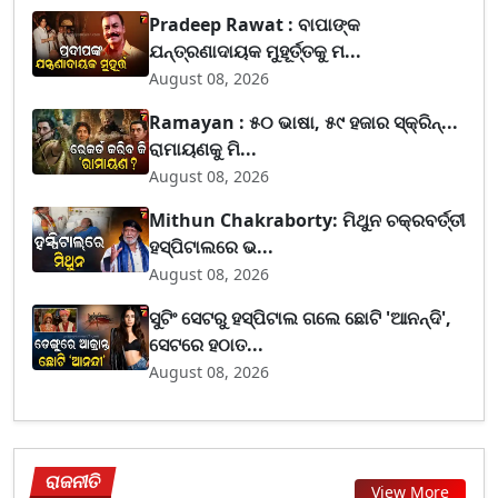
Pradeep Rawat : ବାପାଙ୍କ
ଯନ୍ତ୍ରଣାଦାୟକ ମୁହୂର୍ତ୍ତକୁ ମ...
August 08, 2026
Ramayan : ୫୦ ଭାଷା, ୫୯ ହଜାର ସ୍କ୍ରିନ୍...
ରାମାୟଣକୁ ମି...
August 08, 2026
Mithun Chakraborty: ମିଥୁନ ଚକ୍ରବର୍ତ୍ତୀ
ହସ୍ପିଟାଲରେ ଭ...
August 08, 2026
ସୁଟିଂ ସେଟରୁ ହସ୍ପିଟାଲ ଗଲେ ଛୋଟି 'ଆନନ୍ଦି',
ସେଟରେ ହଠାତ...
August 08, 2026
ରାଜନୀତି
View More