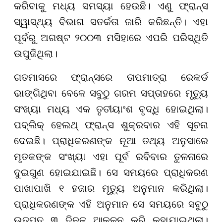
କରିବାକୁ ମଧ୍ୟ ସମସ୍ୟା ହେଉଛି। ଏଣୁ ଫ୍ରାନ୍ସ
ସ୍ୱାସ୍ଥ୍ୟ ବିଭାଗ ସତର୍କତା ଜାରି କରିଛନ୍ତି। ଏହା
ପୂର୍ବରୁ ଅଗଷ୍ଟ ୨୦୦୩ ମସିହାରେ ଏପରି ପରିସ୍ଥିତି
ଉପୁଜିଥିଲା।
ଗତମାସରେ ଫ୍ରାନ୍ସରେ ତାପମାତ୍ରା ରେକର୍ଡ
ଭାଙ୍ଗିଥିବା ବେଳେ ସବୁଠୁ ଗରମ ସପ୍ତାହରେ ମୃତ୍ୟୁ
ସଂଖ୍ୟା ମଧ୍ୟ ଏକ ତୃତୀୟାଂଶ ବୃଦ୍ଧି ହୋଇଥିଲା।
ପବ୍ଲିକ୍ ହେଲଥ୍ ଫ୍ରାନ୍ସ ଶୁକ୍ରବାର ଏହି ସୂଚନା
ଦେଇଛି। ପ୍ରାଧିକରଣଙ୍କ ନୂଆ ତଥ୍ୟ ଅନୁସାରେ
ମୃତକଙ୍କ ସଂଖ୍ୟା ଏହା ପୂର୍ବ ରବିବାର ତୁଳନାରେ
ଦୁଇଗୁଣ ହୋଇଯାଇଛି। ସେ ସମୟରେ ପ୍ରାଧିକରଣ
ପାଖାପାଖି ୧ ହଜାର ମୃତ୍ୟୁ ଅନୁମାନ କରିଥିଲା।
ପ୍ରାଧିକରଣଙ୍କ ଏହି ଅନୁମାନ ସେ ସମୟରେ ସବୁଠୁ
ଉତପ୍ତ ୩ ଦିନକୁ ଆକଳନ କରି କୁହାଯାଇଥିଲା।