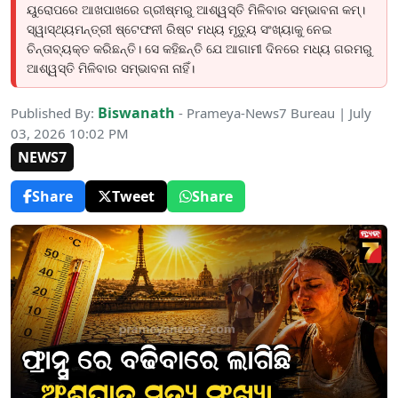
ୟୁରୋପରେ ଆଖପାଖରେ ଗ୍ରୀଷ୍ମରୁ ଆଶ୍ୱସ୍ତି ମିଳିବାର ସମ୍ଭାବନା କମ୍।
ସ୍ୱାସ୍ଥ୍ୟମନ୍ତ୍ରୀ ଷ୍ଟେଫନୀ ରିଷ୍ଟ ମଧ୍ୟ ମୃତ୍ୟୁ ସଂଖ୍ୟାକୁ ନେଇ
ଚିନ୍ତାବ୍ୟକ୍ତ କରିଛନ୍ତି। ସେ କହିଛନ୍ତି ଯେ ଆଗାମୀ ଦିନରେ ମଧ୍ୟ ଗରମରୁ
ଆଶ୍ୱସ୍ତି ମିଳିବାର ସମ୍ଭାବନା ନାହିଁ।
Biswanath
Published By:
- Prameya-News7 Bureau | July
03, 2026 10:02 PM
NEWS7
Share
Tweet
Share