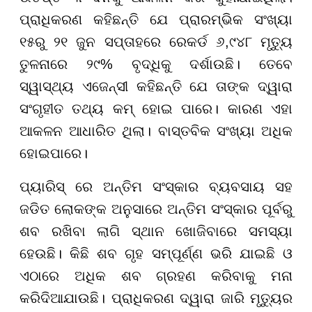
ପ୍ରାଧିକରଣ କହିଛନ୍ତି ଯେ ପ୍ରାରମ୍ଭିକ ସଂଖ୍ୟା
୧୫ରୁ ୨୧ ଜୁନ ସପ୍ତାହରେ ରେକର୍ଡ ୬,୯୪୮ ମୃତ୍ୟୁ
ତୁଳନାରେ ୨୯% ବୃଦ୍ଧିକୁ ଦର୍ଶାଉଛି। ତେବେ
ସ୍ୱାସ୍ଥ୍ୟ ଏଜେନ୍ସୀ କହିଛନ୍ତି ଯେ ତାଙ୍କ ଦ୍ୱାରା
ସଂଗୃହୀତ ତଥ୍ୟ କମ୍ ହୋଇ ପାରେ। କାରଣ ଏହା
ଆକଳନ ଆଧାରିତ ଥିଲା। ବାସ୍ତବିକ ସଂଖ୍ୟା ଅଧିକ
ହୋଇପାରେ।
ପ୍ୟାରିସ୍ ରେ ଅନ୍ତିମ ସଂସ୍କାର ବ୍ୟବସାୟ ସହ
ଜଡିତ ଲୋକଙ୍କ ଅନୁସାରେ ଅନ୍ତିମ ସଂସ୍କାର ପୂର୍ବରୁ
ଶବ ରଖିବା ଲାଗି ସ୍ଥାନ ଖୋଜିବାରେ ସମସ୍ୟା
ହେଉଛି। କିଛି ଶବ ଗୃହ ସମ୍ପୂର୍ଣ୍ଣ ଭରି ଯାଇଛି ଓ
ଏଠାରେ ଅଧିକ ଶବ ଗ୍ରହଣ କରିବାକୁ ମନା
କରିଦିଆଯାଉଛି। ପ୍ରାଧିକରଣ ଦ୍ୱାରା ଜାରି ମୃତ୍ୟୁର