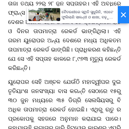
ତାଜା ତଥ୍ୟ ୨୨ରୁ ୨୮ ଜୁନ ସପ୍ତାହର। ଏହି ଅବଧିରେ
×
ଫ୍ରାନ୍ସ ଇତିହାସର ସବୁଠୁ ଅଧିକ ଗରମ ପଡିଥିଲା ଓ
ବୈତରଣୀରେ ସ୍ଥିତି ସୁଧୁରିନି, ଏପଟେ
ଫୁଲିଲାଣି ସାଳନ୍ଦୀ ଓ ଶାଖା, ବଢ଼ୁଛି
ଦେଶର ଅନେକ ସହର ଓ ଜନବସତି କ୍ଷେତ୍ରରେ ରାତି
ବନ୍ୟା ଭୟ
ଓ ଦିନର ତାପମାତ୍ରା ରେକର୍ଡ ଭାଙ୍ଗିଥିଲା। ଏହି
ଗରମ ୟୁରୋପର ଅନ୍ୟ ଦେଶରେ ମଧ୍ୟ ଅଧିକତମ
ତାପମାତ୍ରା ରେକର୍ଡ ଭାଙ୍ଗିଛି। ପ୍ରାଧିକରଣ କହିଛନ୍ତି
ଯେ ସେ ଏହି ସପ୍ତାହ କାଳରେ ୮,୯୭୩ ମୃତ୍ୟୁ ରେକର୍ଡ
କରିଛନ୍ତି।
ୟୁରୋପର ସେହି ଅଞ୍ଚଳ ଯେଉଁଠି ମହାଦ୍ୱୀପର ଦୁଇ
ତୃତିୟାଂଶ ଜନସଂଖ୍ୟା ବାସ କରନ୍ତି ସେଠାରେ ୧୫ରୁ
୩୦ ଜୁନ ମଧ୍ୟରେ ୩୫ ଡିଗ୍ରି ସେଲସିୟସରୁ ବି
ଅଧିକ ତାପମାତ୍ରା ରେକର୍ଡ ହୋଇଛି। ଏଥିରୁ ଋତୁ ର
ପ୍ରକୋପକୁ ସହଜରେ ଅନୁମାନ କରାଯାଇ ପାରେ।
କୁହାଯାଉଛି ଲଗାତାର ଜାରି ହିଟୱେଭ କାରଣରୁ ଏପରି