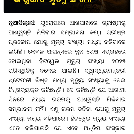
ନୂଆଦିଲ୍ଲୀ:
ୟୁରୋପରେ ଆଖପାଖରେ ଗ୍ରୀଷ୍ମରୁ
ଆଶ୍ୱସ୍ତି ମିଳିବାର ସମ୍ଭାବନା କମ୍। ଗ୍ରୀଷ୍ମ
ପ୍ରକୋପ ଯୋଗୁ ମୃତ୍ୟ ସଂଖ୍ୟା ମଧ୍ୟ ବଢିବାରେ
ଲାଗିଛି। କେବଳ ଫ୍ରାନ୍ସରେ ଜୁନ ଶେଷ ସପ୍ତାହରେ
ହୋଇଥିବା ହିଟୱେଭ ମୃତ୍ୟୁ ସଂଖ୍ୟା ୨୦୨୫
ପରିସ୍ଥିତିକୁ ବଳେଇ ଯାଇଛି। ସ୍ୱାସ୍ଥ୍ୟମନ୍ତ୍ରୀ
ଷ୍ଟେଫନୀ ରିଷ୍ଟ ମଧ୍ୟ ମୃତ୍ୟୁ ସଂଖ୍ୟାକୁ ନେଇ
ଚିନ୍ତାବ୍ୟକ୍ତ କରିଛନ୍ତି। ସେ କହିଛନ୍ତି ଯେ ଆଗାମୀ
ଦିନରେ ମଧ୍ୟ ଗରମରୁ ଆଶ୍ୱସ୍ତି ମିଳିବାର
ସମ୍ଭାବନା ନାହିଁ। ଏଣୁ ଗରମ ବଢିବା ଯୋଗୁ ମୃତ୍ୟୁ
ସଂଖ୍ୟା ମଧ୍ୟ ବଢିପାରେ। ହିଟୱେଭ ମୃତ୍ୟୁ ସଂଖ୍ୟା
ଏତେ ବଢିଯାଇଛି ଯେ ଏବେ ଅନ୍ତିମ ସଂସ୍କାର