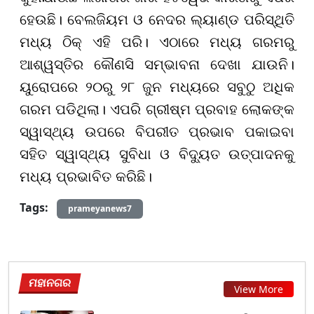
ହେଉଛି। ବେଲଜିୟମ ଓ ନେଦର ଲ୍ୟାଣ୍ଡ ପରିସ୍ଥିତି
ମଧ୍ୟ ଠିକ୍ ଏହି ପରି। ଏଠାରେ ମଧ୍ୟ ଗରମରୁ
ଆଶ୍ୱସ୍ତିର କୌଣସି ସମ୍ଭାବନା ଦେଖା ଯାଉନି।
ୟୁରୋପରେ ୨୦ରୁ ୨୮ ଜୁନ ମଧ୍ୟରେ ସବୁଠୁ ଅଧିକ
ଗରମ ପଡିଥିଲା। ଏପରି ଗ୍ରୀଷ୍ମ ପ୍ରବାହ ଲୋକଙ୍କ
ସ୍ୱାସ୍ଥ୍ୟ ଉପରେ ବିପରୀତ ପ୍ରଭାବ ପକାଇବା
ସହିତ ସ୍ୱାସ୍ଥ୍ୟ ସୁବିଧା ଓ ବିଦ୍ୟୁତ ଉତ୍ପାଦନକୁ
ମଧ୍ୟ ପ୍ରଭାବିତ କରିଛି।
Tags:
prameyanews7
ମହାନଗର
View More