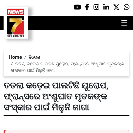
☰
Home
ବିଦେଶ
ତତଲା କଡ଼େଇ ପାଲଟିଛି ୟୁରୋପ, ଫ୍ରାନ୍ସରେ ଅଂଶୁଘାତ ମୃତକଙ୍କ
ସଂସ୍କାର ପାଇଁ ମିଳୁନି ଜାଗା
ତତଲା କଡ଼େଇ ପାଲଟିଛି ୟୁରୋପ,
ଫ୍ରାନ୍ସରେ ଅଂଶୁଘାତ ମୃତକଙ୍କ
ସଂସ୍କାର ପାଇଁ ମିଳୁନି ଜାଗା