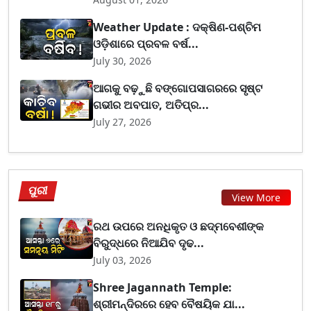
Weather Update : ଦକ୍ଷିଣ-ପଶ୍ଚିମ
ଓଡ଼ିଶାରେ ପ୍ରବଳ ବର୍ଷ...
July 30, 2026
ଆଗକୁ ବଢ଼ୁଛି ବଙ୍ଗୋପସାଗରରେ ସୃଷ୍ଟ
ଗଭୀର ଅବପାତ, ଅତିପ୍ର...
July 27, 2026
ପୁରୀ
View More
ରଥ ଉପରେ ଅନଧିକୃତ ଓ ଛଦ୍ମବେଶୀଙ୍କ
ବିରୁଦ୍ଧରେ ନିଆଯିବ ଦୃଢ...
July 03, 2026
Shree Jagannath Temple:
ଶ୍ରୀମନ୍ଦିରରେ ହେବ ବୈଷୟିକ ଯା...