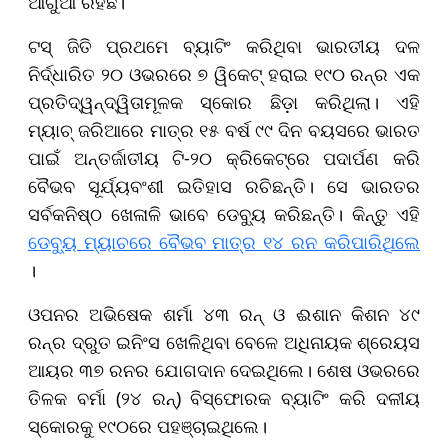
ଆଗୁଆ ରହିଛି।
ଟସ୍ ଜିତି ପ୍ରଥମେ ବ୍ୟାଟିଂ କରିଥିବା ଭାରତୀୟ ଦଳ
ନିର୍ଦ୍ଧାରିତ ୨୦ ଓଭରରେ ୭ ୱିକେଟ୍ ହରାଇ ୧୯୦ ରନ୍‌ର ଏକ
ପ୍ରତିଦ୍ୱନ୍ଦ୍ୱିତାମୂଳକ ସ୍କୋର ଛିଡ଼ା କରିଥିଲା। ଏହି
ମ୍ୟାଚ୍ ଜରିଆରେ ମାତ୍ର ୧୫ ବର୍ଷ ୯୯ ଦିନ ବୟସରେ ଭାରତ
ପାଇଁ ଅନ୍ତର୍ଜାତୀୟ ଟି-୨୦ କ୍ରିକେଟ୍‌ରେ ପଦାର୍ପଣ କରି
ବୈଭବ ସୂର୍ଯ୍ୟବଂଶୀ ଇତିହାସ ରଚିଛନ୍ତି। ସେ ଭାରତର
ସର୍ବକନିଷ୍ଠ ଖେଳାଳି ଭାବେ ଡେବ୍ୟୁ କରିଛନ୍ତି। କିନ୍ତୁ ଏହି
ଡେବ୍ୟୁ ମ୍ୟାଚରେ ବୈଭବ ମାତ୍ର ୧୪ ରନ କରିପାରିଥିଲେ
।
ଓପନର ଅଭିଷେକ ଶର୍ମା ୪୩ ରନ୍ ଓ ଈଶାନ କିଶନ ୪୯
ରନ୍‌ର ଦ୍ରୁତ ଇନିଂସ ଖେଳିଥିବା ବେଳେ ଅଧିନାୟକ ଶ୍ରେୟସ
ଆୟର ୩୭ ରନର ଯୋଗଦାନ ଦେଇଥିଲେ। ଶେଷ ଓଭରରେ
ତିଳକ ବର୍ମା (୨୪ ରନ୍) ବିସ୍ଫୋରକ ବ୍ୟାଟିଂ କରି ଦଳୀୟ
ସ୍କୋରକୁ ୧୯୦ରେ ପହଞ୍ଚାଇଥିଲେ।