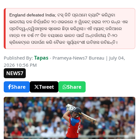
England defeated India; ଟସ୍ ଜିତି ପ୍ରଥମେ ବ୍ୟାଟିଂ କରିଥିବା
ଭାରତୀୟ ଦଳ ନିର୍ଦ୍ଧାରିତ ୨୦ ଓଭରରେ ୭ ୱିକେଟ୍ ହରାଇ ୧୯୦ ରନ୍‌ର ଏକ
ପ୍ରତିଦ୍ୱନ୍ଦ୍ୱିତାମୂଳକ ସ୍କୋର ଛିଡ଼ା କରିଥିଲା। ଏହି ମ୍ୟାଚ୍ ଜରିଆରେ
ମାତ୍ର ୧୫ ବର୍ଷ ୯୯ ଦିନ ବୟସରେ ଭାରତ ପାଇଁ ଅନ୍ତର୍ଜାତୀୟ ଟି-୨୦
କ୍ରିକେଟ୍‌ରେ ପଦାର୍ପଣ କରି ବୈଭବ ସୂର୍ଯ୍ୟବଂଶୀ ଇତିହାସ ରଚିଛନ୍ତି।
Tapas
Published By:
- Prameya-News7 Bureau | July 04,
2026 10:56 PM
NEWS7
Share
Tweet
Share