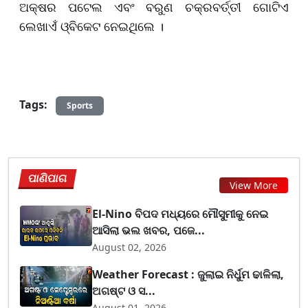
ଅକ୍ଷର ପଟେଲ ଏବଂ ବରୁଣ ଚକ୍ରବର୍ତ୍ତୀ ଗୋଟିଏ
ଲେଖାଏଁ ଓ୍ବିକେଟ ନେଇଥିଲେ ।
Tags:
Sports
ପାଣିପାଗ
View More
El-Nino ବିପଦ ମଧ୍ୟରେ ମୌସୁମୀକୁ ନେଇ
ଆସିଲା ଭଲ ଖବର, ପଜେ...
August 02, 2026
Weather Forecast : ଜୁଲାଇ ନିର୍ଧୁମ ଢାଳିଲା,
ଅଗଷ୍ଟ ଓ ସ...
August 01, 2026