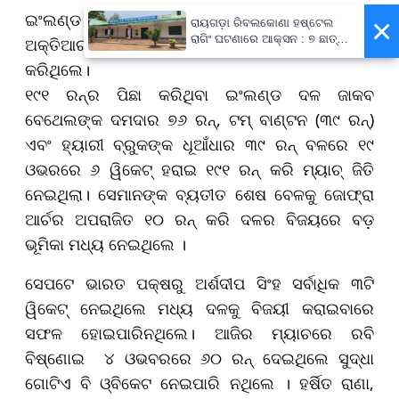
ଇଂଲଣ୍ଡ ପକ୍ଷରୁ ସାମ କରନ୍ ସର୍ବାଧିକ ୩ଟି ୱିକେଟ୍
×
ରାୟଗଡ଼ା ରିବଲକୋଣା ହଷ୍ଟେଲ
ରାଗିଂ ଘଟଣାରେ ଆକ୍ସନ : ୭ ଛାତ୍ର
ଅକ୍ତିଆର କରି ଭାରତୀୟ ରନ୍ ଗତିକୁ ନିୟନ୍ତ୍ରଣ
ବହିଷ୍କୃତ, ପ୍ରଧାନଶିକ୍ଷକଙ୍କୁ
କରିଥିଲେ।
ନୋଟିସ୍
୧୯୧ ରନ୍‌ର ପିଛା କରିଥିବା ଇଂଲଣ୍ଡ ଦଳ ଜାକବ
ବେଥେଲଙ୍କ ଦମଦାର ୭୬ ରନ୍, ଟମ୍ ବାଣ୍ଟନ (୩୯ ରନ୍)
ଏବଂ ହ୍ୟାରୀ ବ୍ରୁକଙ୍କ ଧୂଆଁଧାର ୩୯ ରନ୍ ବଳରେ ୧୯
ଓଭରରେ ୬ ୱିକେଟ୍ ହରାଇ ୧୯୧ ରନ୍ କରି ମ୍ୟାଚ୍ ଜିତି
ନେଇଥିଲା। ସେମାନଙ୍କ ବ୍ୟତୀତ ଶେଷ ବେଳକୁ ଜୋଫ୍ରା
ଆର୍ଚର ଅପରାଜିତ ୧୦ ରନ୍‌ କରି ଦଳର ବିଜୟରେ ବଡ଼
ଭୂମିକା ମଧ୍ୟ ନେଇଥିଲେ ।
ସେପଟେ ଭାରତ ପକ୍ଷରୁ ଅର୍ଶଦୀପ ସିଂହ ସର୍ବାଧିକ ୩ଟି
ୱିକେଟ୍ ନେଇଥିଲେ ମଧ୍ୟ ଦଳକୁ ବିଜୟୀ କରାଇବାରେ
ସଫଳ ହୋଇପାରିନଥିଲେ। ଆଜିର ମ୍ୟାଚରେ ରବି
ବିଷ୍ଣୋଇ ୪ ଓଭବରରେ ୬୦ ରନ୍‌ ଦେଇଥିଲେ ସୁଦ୍ଧା
ଗୋଟିଏ ବି ଓ୍ବିକେଟ ନେଇପାରି ନଥିଲେ । ହର୍ଷିତ ରାଣା,