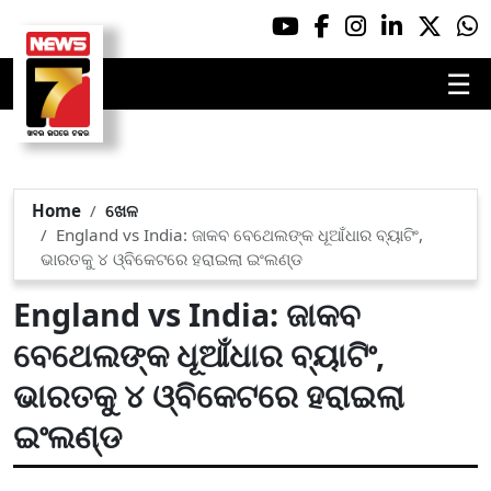
☰
Home
ଖେଳ
England vs India: ଜାକବ ବେଥେଲଙ୍କ ଧୂଆଁଧାର ବ୍ୟାଟିଂ,
ଭାରତକୁ ୪ ଓ୍ବିକେଟରେ ହରାଇଲା ଇଂଲଣ୍ଡ
England vs India: ଜାକବ
ବେଥେଲଙ୍କ ଧୂଆଁଧାର ବ୍ୟାଟିଂ,
ଭାରତକୁ ୪ ଓ୍ବିକେଟରେ ହରାଇଲା
ଇଂଲଣ୍ଡ