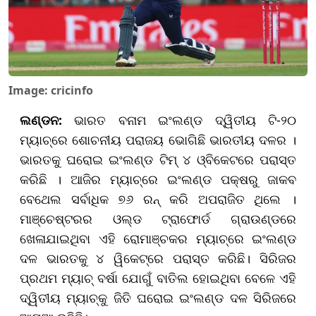
Image: cricinfo
ଲଣ୍ଡନ:
ଭାରତ ବନାମ ଇଂଲଣ୍ଡ ଦ୍ୱିତୀୟ ଟି-୨୦
ମ୍ୟାଚ୍‌ରେ ଶୋଚନୀୟ ପରାଜୟ ଭୋଗିଛି ଭାରତୀୟ ଦଳର ।
ଭାରତକୁ ଘରୋଇ ଇଂଲଣ୍ଡ ଟିମ୍‌ ୪ ଓ୍ବିକେଟରେ ପରାସ୍ତ
କରିଛି । ଆଜିର ମ୍ୟାଚ୍‌ରେ ଇଂଲଣ୍ଡ ପକ୍ଷରୁ ଜାକବ
ବେଥେଲ ସର୍ବାଧିକ ୭୬ ରନ୍‌ କରି ଅପରାଜିତ ଥିଲେ ।
ମାଞ୍ଚେଷ୍ଟରର ଓଲ୍ଡ ଟ୍ରାଫୋର୍ଡ ଗ୍ରାଉଣ୍ଡରେ
ଖେଳାଯାଇଥିବା ଏହି ରୋମାଞ୍ଚକର ମ୍ୟାଚ୍‌ରେ ଇଂଲଣ୍ଡ
ଦଳ ଭାରତକୁ ୪ ୱିକେଟ୍‌ରେ ପରାସ୍ତ କରିଛି। ସିରିଜର
ପ୍ରଥମ ମ୍ୟାଚ୍ ବର୍ଷା ଯୋଗୁଁ ବାତିଲ ହୋଇଥିବା ବେଳେ ଏହି
ଦ୍ୱିତୀୟ ମ୍ୟାଚ୍‌କୁ ଜିତି ଘରୋଇ ଇଂଲଣ୍ଡ ଦଳ ସିରିଜରେ