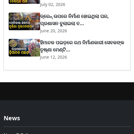
July 02, 2026
ଡ୍ରେନ୍ ଉପରେ ନିର୍ମାଣ ହୋଇଥିଲା ଘର,
ପ୍ରଶାସନ ବୁଲାଇଲା ବ...
June 20, 2026
ହିମାଚଳ ପଇଡ଼ରେ ରଥ ନିର୍ମାଣକାରୀ ସେବକଙ୍କ
ତୃଷ୍ଣା ମେଣ୍ଟି...
June 12, 2026
News