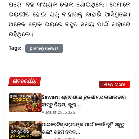
ପରେ, ବହୁ ସଂଖ୍ୟକ ଲୋକ ଶୋଇଥିଲେ। ସେମାନେ
ଭୟଭୀତ ହୋଇ ଘରୁ ବାହାରକୁ ବାହାରି ଆସିଥିଲେ।
ଅନେକ ଲୋକ ଭୟରେ ବହୁତ ସମୟ ପାଇଁ ବାହାରେ
ରହିଥିଲେ।
Tags:
prameyanews7
ଜୀବନଚର୍ଯ୍ୟା
View More
Sawan: ଶ୍ରାବଣରେ ତୁଳସୀ ଗଛ ଲଗାଇବାର
ବାସ୍ତୁ ନିୟମ, ଭୁଲ୍...
August 08, 2026
ଡାଇବେଟିସ୍ ରୋଗୀଙ୍କ ପାଇଁ କେଉଁ ରୁଟି ସବୁଠୁ
ଭଲ? ଗହମ ବଦଳ...