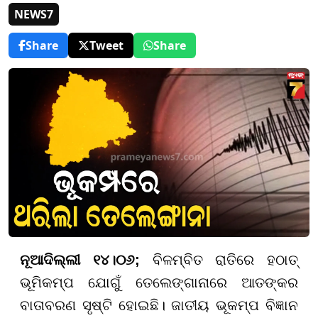
NEWS7
Share
Tweet
Share
ନୂଆଦିଲ୍ଲୀ ୧୪।୦୬;
ବିଳମ୍ବିତ ରାତିରେ ହଠାତ୍
ଭୂମିକମ୍ପ ଯୋଗୁଁ ତେଲେଙ୍ଗାନାରେ ଆତଙ୍କର
ବାତାବରଣ ସୃଷ୍ଟି ହୋଇଛି। ଜାତୀୟ ଭୂକମ୍ପ ବିଜ୍ଞାନ