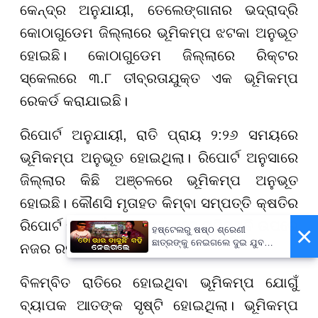
କେନ୍ଦ୍ର ଅନୁଯାୟୀ, ତେଲେଙ୍ଗାନାର ଭଦ୍ରାଦ୍ରି
କୋଠାଗୁଡେମ ଜିଲ୍ଲାରେ ଭୂମିକମ୍ପ ଝଟକା ଅନୁଭୂତ
ହୋଇଛି। କୋଠାଗୁଡେମ ଜିଲ୍ଲାରେ ରିକ୍ଟର
ସ୍କେଲରେ ୩.୮ ତୀବ୍ରତାଯୁକ୍ତ ଏକ ଭୂମିକମ୍ପ
ରେକର୍ଡ କରାଯାଇଛି।
ରିପୋର୍ଟ ଅନୁଯାୟୀ, ରାତି ପ୍ରାୟ ୨:୨୬ ସମୟରେ
ଭୂମିକମ୍ପ ଅନୁଭୂତ ହୋଇଥିଲା। ରିପୋର୍ଟ ଅନୁସାରେ
ଜିଲ୍ଲାର କିଛି ଅଞ୍ଚଳରେ ଭୂମିକମ୍ପ ଅନୁଭୂତ
ହୋଇଛି। କୌଣସି ମୃତାହତ କିମ୍ବା ସମ୍ପତ୍ତି କ୍ଷତିର
ରିପୋର୍ଟ ମିଳିନାହିଁ। ଅଧିକାରୀମାନେ ପରିସ୍ଥିତି ଉପରେ
×
ହଷ୍ଟେଲରୁ ଷଷ୍ଠ ଶ୍ରେଣୀ
ଛାତ୍ରଙ୍କୁ ନେଇଗଲେ ଦୁଇ ଯୁବକ,
ନଜର ରଖିଛନ୍ତି।
ପୁଅକୁ ଖୋଜି ଆଣିବାକୁ ମାଆଙ୍କ
ନିବେଦନ
ବିଳମ୍ବିତ ରାତିରେ ହୋଇଥିବା ଭୂମିକମ୍ପ ଯୋଗୁଁ
ବ୍ୟାପକ ଆତଙ୍କ ସୃଷ୍ଟି ହୋଇଥିଲା। ଭୂମିକମ୍ପ