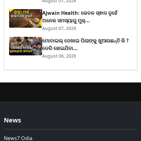
August 07, 2026
Ajwain Health: କେବଳ ସ୍ଵାଦ ନୁହେଁ
ଅନେକ ସମସ୍ୟାରୁ ମୁକ୍...
August 07, 2026
ମୋବାଇଲ୍ ଦେଖାଇ ପିଲାଙ୍କୁ ଖୁଆଉଛନ୍ତି କି ?
ଡେରି ହୋଇଯିବା...
August 06, 2026
News
News7 Odia