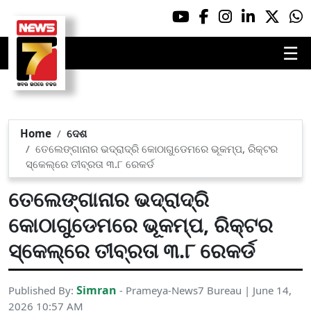
☰
Home
ଦେଶ
ତେଲେଙ୍ଗାନାର ଭଦ୍ରାଦ୍ରି କୋଠାଗୁଡେମରେ ଭୂକମ୍ପ, ରିକ୍ଟର
ସ୍କେଲ୍‌ରେ ତୀବ୍ରତା ୩.୮ ରେକର୍ଡ
ତେଲେଙ୍ଗାନାର ଭଦ୍ରାଦ୍ରି
କୋଠାଗୁଡେମରେ ଭୂକମ୍ପ, ରିକ୍ଟର
ସ୍କେଲ୍‌ରେ ତୀବ୍ରତା ୩.୮ ରେକର୍ଡ
Simran
Published By:
- Prameya-News7 Bureau | June 14,
2026 10:57 AM