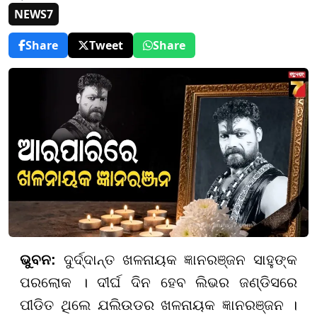
NEWS7
Share
Tweet
Share
ଭୁବନ:
ଦୁର୍ଦ୍ଦାନ୍ତ ଖଳନାୟକ ଜ୍ଞାନରଞ୍ଜନ ସାହୁଙ୍କ
ପରଲୋକ । ଦୀର୍ଘ ଦିନ ହେବ ଲିଭର ଜଣ୍ଡିସରେ
ପୀଡିତ ଥିଲେ ଯଲିଉଡର ଖଳନାୟକ ଜ୍ଞାନରଞ୍ଜନ ।