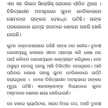
ଏହା ସହ ଲିଭର ସିରୋସିସ୍ ରୋଗରେ ପୀଡିତ ଥିଲେ ।
ଚିକିତ୍ସାଧୀନ ଅବସ୍ଥାରେ ଭୁବନ ମେଡିକାଲରେ
ସୋମବାର ତାଙ୍କର ଦେହାନ୍ତ ଘଟିଛି। ତାଙ୍କ
ପରଲୋକରେ ଯାତ୍ରା ଜଗତରେ ଶୋକର ଲହରି ଖେଳି
ଯାଇଛି।
ଭୁବନ ଡାକ୍ତରଖାନାରେ ରହିଛି ତାଙ୍କ ମର ଶରୀର। ତୁଳସୀ
ଗଣନାଟ୍ୟରୁ କଳାକାର ଜୀବନ ଆରମ୍ଭ କରି ଶେଷ ଥର
ପାଇଁ କଳିଙ୍ଗ ଗଣନାଟ୍ୟରେ କଣ୍ଟ୍ରାକ୍ଟ କରିଥିଲେ। ଦେହ
ଅସୁସ୍ଥ ହେବାରୁ ଘରକୁ ଆସି ଚିକିତ୍ସିତ ହେଉଥିଲେ। ଆଜି
ପରିବାର ଲୋକେ ତାଙ୍କୁ ଭୁବନ ମେଡିକାଲରେ ଭର୍ତ୍ତି
କରାଇଥିଲେ । ତେବେ ଚିକିତ୍ସାଧୀନ ଅବସ୍ଥାରେ ତାଙ୍କର
ମୃତ୍ୟୁ ଘଟିଛି। ଜ୍ଞାନରଞ୍ଜନଙ୍କ ବିୟୋଗରେ ଭୁବନ
ଅଞ୍ଚଳରେ ଶୋକର ଛାୟା ଖେଳିଯାଇଛି।
ବାଃ ବାଃରେ କ୍ୟାପିଟାଲ, ଖରାପ ଝିଅର ଗପ, ଅସତି ତୁଳସୀ