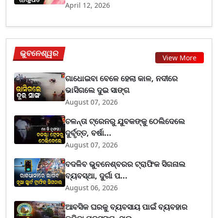
April 12, 2026
ଭୁବନେଶ୍ୱର
View More
ଗାଧୋଇବା ବେଳେ ହେଲା କାଳ, ନଦୀରେ
ଭାସିଗଲେ ଦୁଇ ସାଙ୍ଗ
August 07, 2026
ଚଳନ୍ତା ଟ୍ରେନରୁ ଯୁବକଙ୍କୁ ଠେଲିଦେଲେ
ଦୁର୍ବୃତ୍ତ, ବର୍ଷା...
August 07, 2026
ବଦଳିବ ଭୁବନେଶ୍ବରର ଟ୍ରାଫିକ ସିଗନାଲ
ବ୍ୟବସ୍ଥା, ଦୁର୍ଗା ପ...
August 06, 2026
ଆବସିକ ଘରକୁ ବ୍ୟବସାୟ ପାଇଁ ବ୍ୟବହାର