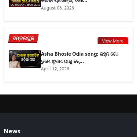
କରିବା ପ୍ରସଙ୍ଗ, ହାଉ...
August 06, 2026
ସମ୍ବଲପୁର
View More
Asha Bhosle Odia song: ଜହ୍ନ ଗୋ
ତୁମେ ଝୁରନା ଠାରୁ ବନ୍...
April 12, 2026
News