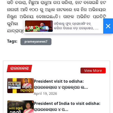
ସତି ଚଉରା, ମିଛୁଆ ରାଧୁଆ ଗପ ସରିଲା, ହାଟ ବସେଇଛି ହଟ
ନାଗରୀ ଆଦି ୧୦୦ ରୁ ଅଧିକ ନାଟକରେ ସେ ନିଜ ଅଭିନୟର
ନିଖୁଣ ଅଭିନୟ ଦେଖାଇଛନ୍ତି। ତାଙ୍କ ଅଭିନିତ ପ୍ରତିଟି
ଭୁମିକା ନିଶ୍ଚୟ ଭାବେ ଓଡ଼ିଶାର ଅଗଣୀତ
×
ଓଡ଼ିଶାକୁ ଫୁଡ୍ ପ୍ରୋସେସିଂ ହବ୍
କରିବା ଦିଗରେ ବଡ଼ ପଦକ୍ଷେପ, ୪୨
ଯାତ୍ରାପ୍ରେମୀଙ୍କ ହୃଦୟରେ ଏକ ବିରାଟ ଛାପ ଛାଡ଼ିଛି।
ହଜାରରୁ ଅଧିକ ନିଯୁକ୍ତି ସୁଯୋଗ
Tags:
prameyanews7
ରାଉରକେଲା
View More
President visit to odisha:
ରାଉରକେଲାରେ ୪ ପ୍ରକଳ୍ପର ଲ...
April 19, 2026
President of India to visit odisha:
ରାଉରକେଲାରେ ୪ ପ...