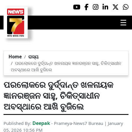
☰
Home
ରାଜ୍ୟ
ପରଲୋକରେ ଦୁର୍ଦ୍ଦାନ୍ତ ଖଳନାୟକ ଜ୍ଞାନରଞ୍ଜନ ସାହୁ, ଚିକିତ୍ସାଧୀନ
ଅବସ୍ଥାରେ ଆଖି ବୁଜିଲେ
ପରଲୋକରେ ଦୁର୍ଦ୍ଦାନ୍ତ ଖଳନାୟକ
ଜ୍ଞାନରଞ୍ଜନ ସାହୁ, ଚିକିତ୍ସାଧୀନ
ଅବସ୍ଥାରେ ଆଖି ବୁଜିଲେ
Deepak
Published By:
- Prameya-News7 Bureau | January
05, 2026 10:56 PM