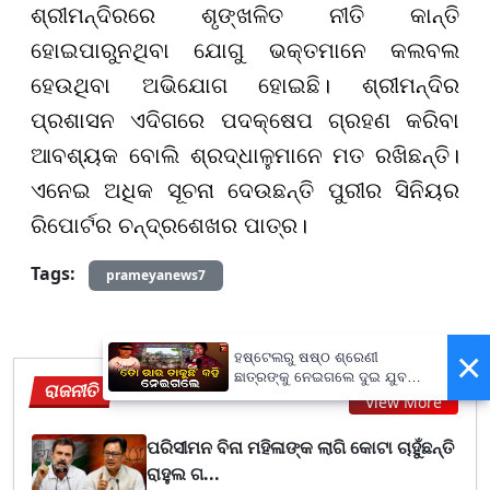
ଶ୍ରୀମନ୍ଦିରରେ ଶୃଙ୍ଖଳିତ ନୀତି କାନ୍ତି
ହୋଇପାରୁନଥିବା ଯୋଗୁ ଭକ୍ତମାନେ କଲବଲ
ହେଉଥିବା ଅଭିଯୋଗ ହୋଇଛି। ଶ୍ରୀମନ୍ଦିର
ପ୍ରଶାସନ ଏଦିଗରେ ପଦକ୍ଷେପ ଗ୍ରହଣ କରିବା
ଆବଶ୍ୟକ ବୋଲି ଶ୍ରଦ୍ଧାଳୁମାନେ ମତ ରଖିଛନ୍ତି।
ଏନେଇ ଅଧିକ ସୂଚନା ଦେଉଛନ୍ତି ପୁରୀର ସିନିୟର
ରିପୋର୍ଟର ଚନ୍ଦ୍ରଶେଖର ପାତ୍ର।
Tags:
prameyanews7
×
ହଷ୍ଟେଲରୁ ଷଷ୍ଠ ଶ୍ରେଣୀ
ଛାତ୍ରଙ୍କୁ ନେଇଗଲେ ଦୁଇ ଯୁବକ,
ରାଜନୀତି
ପୁଅକୁ ଖୋଜି ଆଣିବାକୁ ମାଆଙ୍କ
View More
ନିବେଦନ
ପରିସୀମନ ବିନା ମହିଳାଙ୍କ ଲାଗି କୋଟା ଚାହୁଁଛନ୍ତି
ରାହୁଲ ଗ...