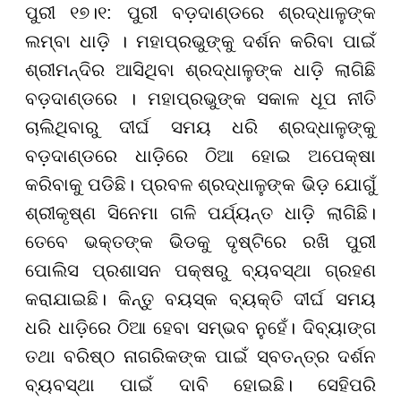
ପୁରୀ ୧୭।୧: ପୁରୀ ବଡ଼ଦାଣ୍ଡରେ ଶ୍ରଦ୍ଧାଳୁଙ୍କ
ଲମ୍ବା ଧାଡ଼ି । ମହାପ୍ରଭୁଙ୍କୁ ଦର୍ଶନ କରିବା ପାଇଁ
ଶ୍ରୀମନ୍ଦିର ଆସିଥିବା ଶ୍ରଦ୍ଧାଳୁଙ୍କ ଧାଡ଼ି ଲାଗିଛି
ବଡ଼ଦାଣ୍ଡରେ । ମହାପ୍ରଭୁଙ୍କ ସକାଳ ଧୂପ ନୀତି
ଚାଲିଥିବାରୁ ଦୀର୍ଘ ସମୟ ଧରି ଶ୍ରଦ୍ଧାଳୁଙ୍କୁ
ବଡ଼ଦାଣ୍ଡରେ ଧାଡ଼ିରେ ଠିଆ ହୋଇ ଅପେକ୍ଷା
କରିବାକୁ ପଡିଛି। ପ୍ରବଳ ଶ୍ରଦ୍ଧାଳୁଙ୍କ ଭିଡ଼ ଯୋଗୁଁ
ଶ୍ରୀକୃଷ୍ଣ ସିନେମା ଗଳି ପର୍ଯ୍ୟନ୍ତ ଧାଡ଼ି ଲାଗିଛି।
ତେବେ ଭକ୍ତଙ୍କ ଭିଡକୁ ଦୃଷ୍ଟିରେ ରଖି ପୁରୀ
ପୋଲିସ ପ୍ରଶାସନ ପକ୍ଷରୁ ବ୍ୟବସ୍ଥା ଗ୍ରହଣ
କରାଯାଇଛି। କିନ୍ତୁ ବୟସ୍କ ବ୍ୟକ୍ତି ଦୀର୍ଘ ସମୟ
ଧରି ଧାଡ଼ିରେ ଠିଆ ହେବା ସମ୍ଭବ ନୁହେଁ। ଦିବ୍ୟାଙ୍ଗ
ତଥା ବରିଷ୍ଠ ନାଗରିକଙ୍କ ପାଇଁ ସ୍ବତନ୍ତ୍ର ଦର୍ଶନ
ବ୍ୟବସ୍ଥା ପାଇଁ ଦାବି ହୋଇଛି। ସେହିପରି