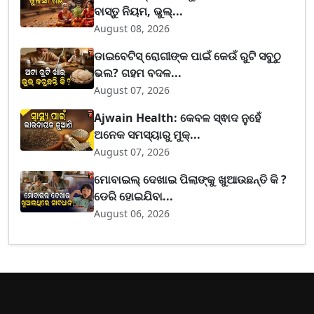
ବାସ୍ତୁ ନିୟମ, ଭୁଲ୍...
August 08, 2026
ଡାଇବେଟିସ୍ ରୋଗୀଙ୍କ ପାଇଁ କେଉଁ ରୁଟି ସବୁଠୁ
ଭଲ? ଗହମ ବଦଳ...
August 07, 2026
Ajwain Health: କେବଳ ସ୍ଵାଦ ନୁହେଁ
ଅନେକ ସମସ୍ୟାରୁ ମୁକ୍...
August 07, 2026
ମୋବାଇଲ୍ ଦେଖାଇ ପିଲାଙ୍କୁ ଖୁଆଉଛନ୍ତି କି ?
ଡେରି ହୋଇଯିବା...
August 06, 2026