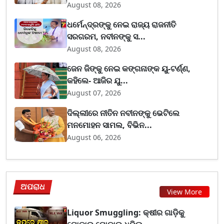
August 08, 2026
ଧର୍ମେନ୍ଦ୍ରଙ୍କୁ ନେଇ ରାଜ୍ୟ ରାଜନୀତି
ସରଗରମ, ନବୀନଙ୍କୁ ସ...
August 08, 2026
ଜେନ ଜିଙ୍କୁ ନେଇ କଙ୍ଗନାଙ୍କ ୟୁ-ଟର୍ଣ୍ଣ,
କହିଲେ- ଆଜିର ଯୁ...
August 07, 2026
ଦିଲ୍ଲୀରେ ନୀତିନ ନବୀନଙ୍କୁ ଭେଟିଲେ
ମନମୋହନ ସାମଲ, ବିଭିନ...
August 06, 2026
ଅପରାଧ
View More
Liquor Smuggling: କ୍ଷୀର ଗାଡ଼ିକୁ