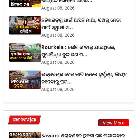
ଗୋଡ଼ାଇ ଗୋଡ଼ାଇ ଧରିଲ...
August 08, 2026
ଛତିଶଗଡ଼ରୁ ଧାଇଁ ଆସିଛି ମାଆ, ଝିଅକୁ ନେବା
ପାଇଁ ସ୍ୱାମୀ ସ...
August 08, 2026
Rourkela : ଶୌଚ ହେବାକୁ ଯାଇଥିଲେ,
ମୁଖାପିନ୍ଧା ଦୁଇ ଜଣ ପ...
August 08, 2026
ଉଦ୍ଧବଙ୍କ ବେକ କାଟି ଦେଲେ ଦୁର୍ବୃତ୍ତ, ଲିଫ୍ଟ
ନଦେବାରୁ ଘଟ...
August 08, 2026
ଜୀବନଚର୍ଯ୍ୟା
View More
Sawan: ଶ୍ରାବଣରେ ତୁଳସୀ ଗଛ ଲଗାଇବାର