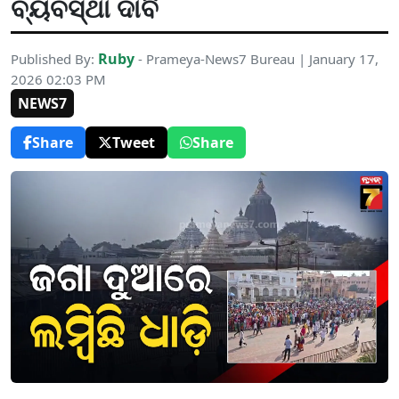
ବ୍ୟବସ୍ଥା ଦାବି
Ruby
Published By:
- Prameya-News7 Bureau | January 17,
2026 02:03 PM
NEWS7
Share
Tweet
Share