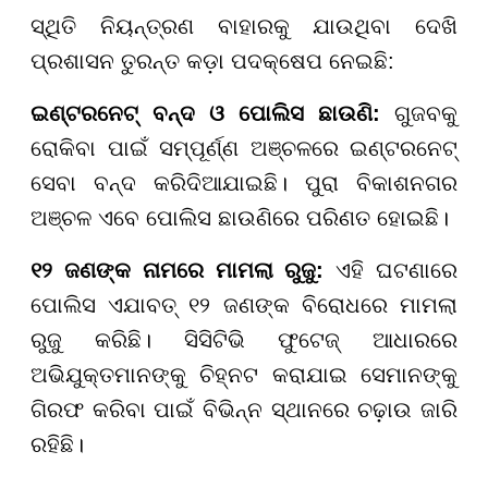
ସ୍ଥିତି ନିୟନ୍ତ୍ରଣ ବାହାରକୁ ଯାଉଥିବା ଦେଖି
ପ୍ରଶାସନ ତୁରନ୍ତ କଡ଼ା ପଦକ୍ଷେପ ନେଇଛି:
ଇଣ୍ଟରନେଟ୍ ବନ୍ଦ ଓ ପୋଲିସ ଛାଉଣି:
ଗୁଜବକୁ
ରୋକିବା ପାଇଁ ସମ୍ପୂର୍ଣ୍ଣ ଅଞ୍ଚଳରେ ଇଣ୍ଟରନେଟ୍
ସେବା ବନ୍ଦ କରିଦିଆଯାଇଛି। ପୁରା ବିକାଶନଗର
ଅଞ୍ଚଳ ଏବେ ପୋଲିସ ଛାଉଣିରେ ପରିଣତ ହୋଇଛି।
୧୨ ଜଣଙ୍କ ନାମରେ ମାମଲା ରୁଜୁ:
ଏହି ଘଟଣାରେ
ପୋଲିସ ଏଯାବତ୍ ୧୨ ଜଣଙ୍କ ବିରୋଧରେ ମାମଲା
ରୁଜୁ କରିଛି। ସିସିଟିଭି ଫୁଟେଜ୍ ଆଧାରରେ
ଅଭିଯୁକ୍ତମାନଙ୍କୁ ଚିହ୍ନଟ କରାଯାଇ ସେମାନଙ୍କୁ
ଗିରଫ କରିବା ପାଇଁ ବିଭିନ୍ନ ସ୍ଥାନରେ ଚଢ଼ାଉ ଜାରି
ରହିଛି।