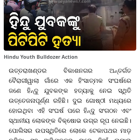
Hindu Youth Bulldozer Action
ଉତ୍ତରାଖଣ୍ଡର ବିକାଶନଗର ଅନ୍ତର୍ଗତ
ବୈରାଗୀୱାଲା ଗାଁରେ ଏକ ହିଂସାତ୍ମକ ସଂଘର୍ଷରେ
ଜଣେ ହିନ୍ଦୁ ଯୁବକଙ୍କ ହତ୍ୟାକୁ ନେଇ ସ୍ଥିତି
ଉତ୍ତେଜନାପୂର୍ଣ୍ଣ ରହିଛି। ଦୁଇ ଗୋଷ୍ଠୀ ମଧ୍ୟରେ
ହୋଇଥିବା ଏହି ସଂଘର୍ଷ ପରେ ହିନ୍ଦୁ ସଂଗଠନ ଏବଂ
ସ୍ଥାନୀୟ ଲୋକଙ୍କ ବିକ୍ଷୋଭ ଉଗ୍ର ରୂପ ନେଇଛି।
ପୋଲିସର ଉପସ୍ଥିତିରେ ଲୋକେ ଟେକାପଥର ମାଡ଼