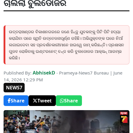
ଚାଲିଲା ବୁଲଡୋଜର
ଉତ୍ତରାଖଣ୍ଡର ବିକାଶନଗରରେ ଜଣେ ହିନ୍ଦୁ ଯୁବକଙ୍କୁ ପିଟି ପିଟି ହତ୍ୟା
କରାଯିବା ପରେ ସ୍ଥିତି ଉତ୍ତେଜନାପୂର୍ଣ୍ଣ ରହିଛି। ଅଭିଯୁକ୍ତଙ୍କ ଘରେ ନିଆଁ
ଲଗାଇଦେବା ସହ ପ୍ରଦର୍ଶନକାରୀମାନେ ହାଇୱେ ଜାମ୍ କରିଛନ୍ତି। ପ୍ରଶାସନ
ଗୁଜବ ରୋକିବାକୁ ଇଣ୍ଟରନେଟ୍ ବନ୍ଦ କରି ବୁଲଡୋଜର ଆକ୍ସନ୍ ଆରମ୍ଭ
କରିଛି।
AbhisekD
Published By:
- Prameya-News7 Bureau | June
14, 2026 12:29 PM
NEWS7
Share
Tweet
Share