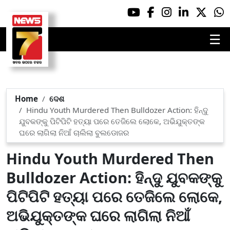
☰
Home
ଦେଶ
Hindu Youth Murdered Then Bulldozer Action: ହିନ୍ଦୁ
ଯୁବକଙ୍କୁ ପିଟିପିଟି ହତ୍ୟା ପରେ ତେଜିଲେ ଲୋକେ, ଅଭିଯୁକ୍ତଙ୍କ
ଘରେ ଲାଗିଲା ନିଆଁ ଚାଲିଲା ବୁଲଡୋଜର
Hindu Youth Murdered Then
Bulldozer Action: ହିନ୍ଦୁ ଯୁବକଙ୍କୁ
ପିଟିପିଟି ହତ୍ୟା ପରେ ତେଜିଲେ ଲୋକେ,
ଅଭିଯୁକ୍ତଙ୍କ ଘରେ ଲାଗିଲା ନିଆଁ