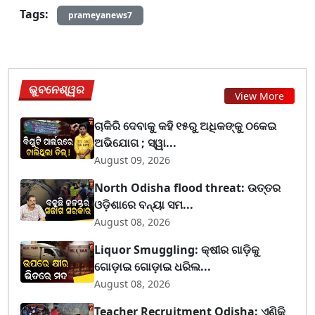
Tags:
prameyanews7
ଭୁବନେଶ୍ୱର
View More
ଚାକିରି ଦେବାକୁ କହି ୧୫ରୁ ଅଧିକଙ୍କୁ ଠକେଇ
ଅଭିଯୋଗ ; ସ୍ୱା...
August 09, 2026
North Odisha flood threat: ଉତ୍ତର
ଓଡ଼ିଶାରେ ବନ୍ୟା ସମ...
August 08, 2026
Liquor Smuggling: କ୍ଷୀର ଗାଡ଼ିକୁ
ଗୋଡ଼ାଇ ଗୋଡ଼ାଇ ଧରିଲ...
August 08, 2026
Teacher Recruitment Odisha: ଏଣିକି