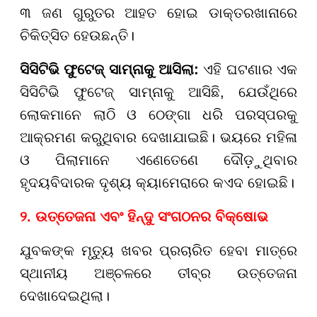
୩ ଜଣ ଗୁରୁତର ଆହତ ହୋଇ ଡାକ୍ତରଖାନାରେ
ଚିକିତ୍ସିତ ହେଉଛନ୍ତି।
ସିସିଟିଭି ଫୁଟେଜ୍ ସାମ୍ନାକୁ ଆସିଲା:
ଏହି ଘଟଣାର ଏକ
ସିସିଟିଭି ଫୁଟେଜ୍ ସାମ୍ନାକୁ ଆସିଛି, ଯେଉଁଥିରେ
ଲୋକମାନେ ଲାଠି ଓ ଠେଙ୍ଗା ଧରି ପରସ୍ପରକୁ
ଆକ୍ରମଣ କରୁଥିବାର ଦେଖାଯାଇଛି। ଭୟରେ ମହିଳା
ଓ ପିଲାମାନେ ଏଣେତେଣେ ଦୌଡ଼ୁଥିବାର
ହୃଦୟବିଦାରକ ଦୃଶ୍ୟ କ୍ୟାମେରାରେ କଏଦ ହୋଇଛି।
୨. ଉତ୍ତେଜନା ଏବଂ ହିନ୍ଦୁ ସଂଗଠନର ବିକ୍ଷୋଭ
ଯୁବକଙ୍କ ମୃତ୍ୟୁ ଖବର ପ୍ରଚାରିତ ହେବା ମାତ୍ରେ
ସ୍ଥାନୀୟ ଅଞ୍ଚଳରେ ତୀବ୍ର ଉତ୍ତେଜନା
ଦେଖାଦେଇଥିଲା।