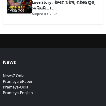
Love Story : ଦିନରେ ଅଫିସ୍, ରାତିରେ ଫୁଡ୍
ଡେଲିଭରି... ୮...
August 09, 2026
News
News7 Odia
Prameya-ePaper
Prameya-Odia
Prameya-English