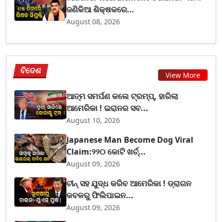
ଜଣିକିଆ ଶିକ୍ଷକରେ...
August 08, 2026
ବିଦେଶ
View More
ଆତ୍ମ ସମର୍ପଣ କଲେ ଟ୍ରମ୍ପ୍, ହାରିଲା
ଆମେରିକା ! ଇରାନର ସବ...
August 10, 2026
Japanese Man Become Dog Viral
Claim:୨୨୦ କୋଟି ଖର୍ଚ୍...
August 09, 2026
ଚୀନ୍ ସହ ଯୁଦ୍ଧ କରିବ ଆମେରିକା ! ଡ୍ରାଗନ
କବଳରୁ ଫିଲିପାଇନ...
August 09, 2026