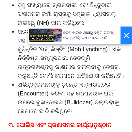
ବହୁ ସଂଖ୍ୟାରେ ଗ୍ରାମବାସୀ ଏବଂ ହିନ୍ଦୁବାଦୀ
ସଂଗଠନର କର୍ମୀ ରାସ୍ତାକୁ ଓହ୍ଲାଇ ନ୍ୟାସନାଲ୍
ହାଇୱେ (NH) ଜାମ୍ କରିଥିଲେ।
ପ୍ରଦର୍ଶନକାରୀମାନେ ଅଭିଯୋଗ କରିଛନ୍ତି ଯେ
×
ଜବତ ବାଇକ ଥାନାରୁ ବିକ୍ରି ଘଟଣା,
ତଦନ୍ତ ନିର୍ଦ୍ଦେଶ ଦେଲେ ଏସପି
ଏହା ଏକ ସାଧାରଣ ଘଟଣା ନୁହେଁ ବରଂ ଏକ
ସୁଚିନ୍ତିତ 'ମବ୍ ଲିଞ୍ଚିଂ' (Mob Lynching)। ଏକ
ନିର୍ଦ୍ଦିଷ୍ଟ ସମ୍ପ୍ରଦାୟ ଦେବଭୂମି
ଉତ୍ତରାଖଣ୍ଡକୁ କାଶ୍ମୀର ବନାଇବାକୁ ଚେଷ୍ଟା
କରୁଛନ୍ତି ବୋଲି ସେମାନେ ଅଭିଯୋଗ କରିଛନ୍ତି।
ଅଭିଯୁକ୍ତମାନଙ୍କୁ ତୁରନ୍ତ ଏନ୍କାଉଣ୍ଟର
(Encounter) କରିବା ସହ ସେମାନଙ୍କ ଘର
ଉପରେ ବୁଲଡୋଜର (Bulldozer) ଚଲାଇବାକୁ
ସେମାନେ ଦାବି କରିଥିଲେ।
୩. ପୋଲିସ ଏବଂ ପ୍ରଶାସନର କାର୍ଯ୍ୟାନୁଷ୍ଠାନ