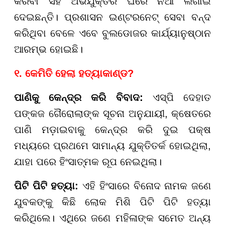
କରିବା ସହ ଅଭିଯୁକ୍ତର ଘରେ ନିଆଁ ଲଗାଇ
ଦେଇଛନ୍ତି। ପ୍ରଶାସନ ଇଣ୍ଟରନେଟ୍ ସେବା ବନ୍ଦ
କରିଥିବା ବେଳେ ଏବେ ବୁଲଡୋଜର କାର୍ଯ୍ୟାନୁଷ୍ଠାନ
ଆରମ୍ଭ ହୋଇଛି।
୧. କେମିତି ହେଲା ହତ୍ୟାକାଣ୍ଡ?
ପାଣିକୁ କେନ୍ଦ୍ର କରି ବିବାଦ:
ଏସ୍ପି ଦେହାତ
ପଙ୍କଜ ଗୈରୋଲାଙ୍କ ସୂଚନା ଅନୁଯାୟୀ, କ୍ଷେତରେ
ପାଣି ମଡ଼ାଇବାକୁ କେନ୍ଦ୍ର କରି ଦୁଇ ପକ୍ଷ
ମଧ୍ୟରେ ପ୍ରଥମେ ସାମାନ୍ୟ ଯୁକ୍ତିତର୍କ ହୋଇଥିଲା,
ଯାହା ପରେ ହିଂସାତ୍ମକ ରୂପ ନେଇଥିଲା।
ପିଟି ପିଟି ହତ୍ୟା:
ଏହି ହିଂସାରେ ବିନୋଦ ନାମକ ଜଣେ
ଯୁବକଙ୍କୁ କିଛି ଲୋକ ମିଶି ପିଟି ପିଟି ହତ୍ୟା
କରିଥିଲେ। ଏଥିରେ ଜଣେ ମହିଳାଙ୍କ ସମେତ ଅନ୍ୟ