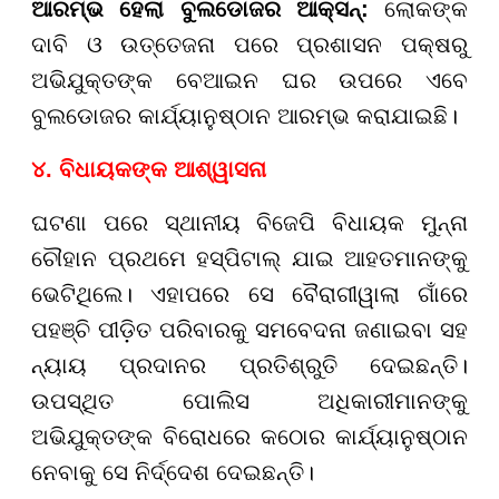
ଆରମ୍ଭ ହେଲା ବୁଲଡୋଜର ଆକ୍ସନ୍:
ଲୋକଙ୍କ
ଦାବି ଓ ଉତ୍ତେଜନା ପରେ ପ୍ରଶାସନ ପକ୍ଷରୁ
ଅଭିଯୁକ୍ତଙ୍କ ବେଆଇନ ଘର ଉପରେ ଏବେ
ବୁଲଡୋଜର କାର୍ଯ୍ୟାନୁଷ୍ଠାନ ଆରମ୍ଭ କରାଯାଇଛି।
୪. ବିଧାୟକଙ୍କ ଆଶ୍ୱାସନା
ଘଟଣା ପରେ ସ୍ଥାନୀୟ ବିଜେପି ବିଧାୟକ ମୁନ୍ନା
ଚୌହାନ ପ୍ରଥମେ ହସ୍ପିଟାଲ୍ ଯାଇ ଆହତମାନଙ୍କୁ
ଭେଟିଥିଲେ। ଏହାପରେ ସେ ବୈରାଗୀୱାଲା ଗାଁରେ
ପହଞ୍ଚି ପୀଡ଼ିତ ପରିବାରକୁ ସମବେଦନା ଜଣାଇବା ସହ
ନ୍ୟାୟ ପ୍ରଦାନର ପ୍ରତିଶ୍ରୁତି ଦେଇଛନ୍ତି।
ଉପସ୍ଥିତ ପୋଲିସ ଅଧିକାରୀମାନଙ୍କୁ
ଅଭିଯୁକ୍ତଙ୍କ ବିରୋଧରେ କଠୋର କାର୍ଯ୍ୟାନୁଷ୍ଠାନ
ନେବାକୁ ସେ ନିର୍ଦ୍ଦେଶ ଦେଇଛନ୍ତି।