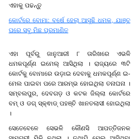
ଏହାକୁ ପଢନ୍ତୁ
କୋର୍ଟରେ ବୋମା: ବର୍ଷେ ହେଲା ଆସୁଛି ଧମକ, ଯାଞ୍ଚ
ପରେ ସବୁ ମିଛ ପ୍ରମାଣିତ
ଏହା ପୂର୍ବରୁ ଜାନୁଆରୀ ୮ ତାରିଖରେ ଏଭଳି
ଧମକପୂର୍ଣ୍ଣ ଇମେଲ୍ ଆସିଥିଲା । ରାଜ୍ୟରେ ୩ଟି
କୋର୍ଟକୁ ବୋମାରେ ଉଡ଼ାଇ ଦେବାକୁ ଧମକପୂର୍ଣ୍ଣ ଇ-
ମେଲ ପାଇବା ପରେ ଆରମ୍ଭ ହୋଇଥିଲା ତନାଘନା ।
ସମ୍ବଲପୁର, ଦେବଗଡ଼ ଓ କଟକ ଜିଲ୍ଲା କୋର୍ଟରେ
ବମ୍ ଓ ଡଗ୍ ସ୍କ୍ଵାଡ୍ ପହଞ୍ଚି ଖାନତଲାସୀ ହୋଇଥିଲା
।
ସେତେବେଳେ ସେଭଳି କୌଣସି ଆପତ୍ତିଜନକ
ସାମଗ୍ରୀ ମିଳି ନଥିଲା । ତଥାପି ମେଲ୍ ଆସିଥିବା