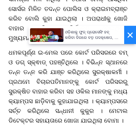
ସୋର୍ସର ମିଳିତ ତଦନ୍ତ ପୋଲିସ ଓ କ୍ରାଇମବ୍ରାଞ୍ଚ
କରିବ ବୋଲି କୁହା ଯାଇଥିଲା । ଅପରାଧୀକୁ ଖୋଜି
ବାହାର କରିବାକୁ ନିର୍ଦ୍ଦେଶ ଦେଇଥିଲେ
×
ଓଡ଼ିଶାକୁ ଫୁଡ୍ ପ୍ରୋସେସିଂ ହବ୍
ମୁଖ୍ୟମନ୍ତ୍ରୀ ମୋହନ ଚରଣ ମାଝୀ ।
କରିବା ଦିଗରେ ବଡ଼ ପଦକ୍ଷେପ, ୪୨
ହଜାରରୁ ଅଧିକ ନିଯୁକ୍ତି ସୁଯୋଗ
ଧମକପୂର୍ଣ୍ଣ ଇ-ମେଲ ପରେ କୋର୍ଟ ପରିସରରେ ବମ୍
ଓ ଡଗ୍ ସ୍କ୍ଵାଡ୍ ପହଞ୍ଚିଥିଲେ । ବିଭିନ୍ନ ସ୍ଥାନରେ
ତନ୍ନ ତନ୍ନ କରି ଯାଞ୍ଚ କରିଥିଲେ ସୁରକ୍ଷାକର୍ମୀ ।
ପ୍ରଥମେ ବିଚାରପତିମାନଙ୍କୁ କୋର୍ଟ ପରିସରରୁ
ସୁରକ୍ଷିତ ବାହାର କରିବା ସହ ଓକିଲ ମାନଙ୍କୁ ମଧ୍ୟ
କ୍ୟାମ୍ପସ ଛାଡ଼ିବାକୁ କୁହାଯାଇଥିଲା । କ୍ୟାମ୍ପସରେ
ସର୍ଚ୍ଚ କରିଥିଲେ ସନ୍ଧାନୀ କୁକୁର । ମେଟାଲ
ଡିଟେକ୍ଟର ସହାୟତାରେ ଖୋଜା ଯାଇଥିଲା ବୋମା ।