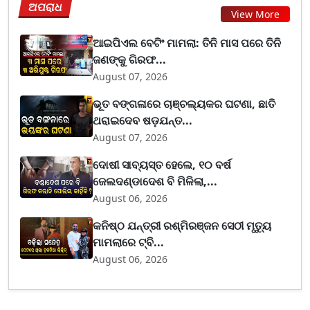
ଅପରାଧ
View More
ଆଇପିଏଲ ବେଟିଂ ମାମଲା: ତିନି ମାସ ପରେ ତିନି
ଜଣଙ୍କୁ ଗିରଫ...
August 07, 2026
ଭୂତ ବଙ୍ଗଳାରେ ଚାଞ୍ଚଲ୍ୟକର ଘଟଣା, ଛାତି
ଥରାଇଦେବ ଷଡ଼ଯନ୍ତ...
August 07, 2026
ଦୋଷୀ ସାବ୍ୟସ୍ତ ହେଲେ, ୧୦ ବର୍ଷ
ଜେଲଦଣ୍ଡାଦେଶ ବି ମିଳିଲା,...
August 06, 2026
କନିଷ୍ଠ ଯନ୍ତ୍ରୀ ରଶ୍ମିରଞ୍ଜନ ସେଠୀ ମୃତ୍ୟୁ
ମାମଲାରେ ଟ୍ବି...
August 06, 2026