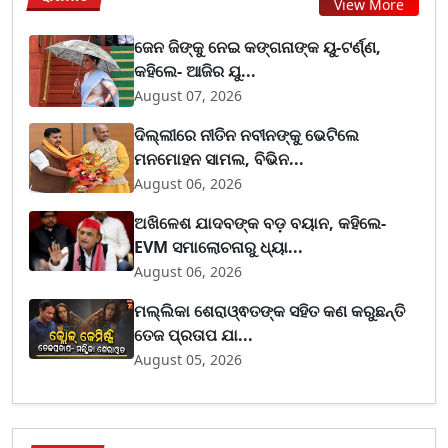
View More
ଜେନ ଜିଙ୍କୁ ନେଇ କଙ୍ଗନାଙ୍କ ୟୁ-ଟର୍ଣ୍ଣ,
କହିଲେ- ଆଜିର ଯୁ...
August 07, 2026
ଦିଲ୍ଲୀରେ ନୀତିନ ନବୀନଙ୍କୁ ଭେଟିଲେ
ମନମୋହନ ସାମଲ, ବିଭିନ...
August 06, 2026
ଅଖିଳେଶ ଯାଦବଙ୍କ ବଡ଼ ବୟାନ, କହିଲେ-
EVM ସମାଲୋଚନାରୁ ଧ୍ୟା...
August 06, 2026
ମଲ୍ଲିକା ଶେରାଓ୍ଵତଙ୍କ ସହିତ କଣ କରୁଛନ୍ତି
ତେଜ ପ୍ରତାପ ଯା...
August 05, 2026