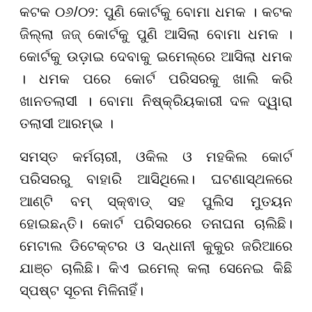
କଟକ ୦୬/୦୨: ପୁଣି କୋର୍ଟକୁ ବୋମା ଧମକ । କଟକ
ଜିଲ୍ଲା ଜଜ୍ କୋର୍ଟକୁ ପୁଣି ଆସିଲା ବୋମା ଧମକ ।
କୋର୍ଟକୁ ଉଡ଼ାଇ ଦେବାକୁ ଇମେଲ୍ରେ ଆସିଲା ଧମକ
। ଧମକ ପରେ କୋର୍ଟ ପରିସରକୁ ଖାଲି କରି
ଖାନତଲାସୀ । ବୋମା ନିଷ୍କ୍ରିୟକାରୀ ଦଳ ଦ୍ୱାରା
ତଲାସୀ ଆରମ୍ଭ ।
ସମସ୍ତ କର୍ମଚାରୀ, ଓକିଲ ଓ ମହକିଲ କୋର୍ଟ
ପରିସରରୁ ବାହାରି ଆସିଥିଲେ। ଘଟଣାସ୍ଥଳରେ
ଆଣ୍ଟି ବମ୍ ସ୍କ୍ଵାଡ୍ ସହ ପୁଲିସ ମୁତୟନ
ହୋଇଛନ୍ତି। କୋର୍ଟ ପରିସରରେ ତନାଘନା ଚାଲିଛି।
ମେଟାଲ ଡିଟେକ୍ଟର ଓ ସନ୍ଧାନୀ କୁକୁର ଜରିଆରେ
ଯାଞ୍ଚ ଚାଲିଛି। କିଏ ଇମେଲ୍ କଲା ସେନେଇ କିଛି
ସ୍ପଷ୍ଟ ସୂଚନା ମିଳିନାହିଁ।