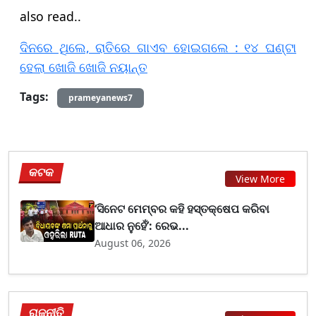
​​​also read..
ଦିନରେ ଥିଲେ, ରାତିରେ ଗାଏବ ହୋଇଗଲେ : ୧୪ ଘଣ୍ଟା
ହେଲା ଖୋଜି ଖୋଜି ନୟାନ୍ତ
Tags:
prameyanews7
କଟକ
View More
‘ସିନେଟ ମେମ୍ବର କହି ହସ୍ତକ୍ଷେପ କରିବା
ଆଧାର ନୁହେଁ’: ରେଭ...
August 06, 2026
ରାଜନୀତି