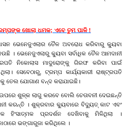
୍ରମ୍ପଙ୍କ ଖୋଲା ଧମକ; ଏବେ ତୁମ ପାଳି !
ଶାସନ ଭେନେଜୁଏଲାର ତୈଳ ଅବରୋଧ କରିବାରୁ କ୍ୟୁବା
ଉଛି । ଭେନେଜୁଏଲାରୁ କ୍ୟୁବା ସର୍ବାଧିକ ତୈଳ ଆମଦାନୀ
୍ରପତି ନିକୋଲାସ ମାଦୁରୋଙ୍କୁ ଗିରଫ କରିବା ପାଇଁ
ା। ସେବେଠାରୁ, ଟ୍ରମ୍ପ କାର୍ଯ୍ୟକାରୀ ରାଷ୍ଟ୍ରପତି
ୁବାକୁ ତେଲ ଯୋଗାଣ ବନ୍ଦ କରାଯାଇଛି।
 ଉପରେ ଶୁଳ୍କ ଲାଗୁ କରବେ ବୋଲି ଚେତାବନୀ ଦେଇଛନ୍ତି
ନୀ କରନ୍ତି । ଶୁକ୍ରବାର କ୍ୟୁବାରେ ବିଦ୍ୟୁତ୍ କାଟ ଏବଂ
ିଂସାତ୍ମକ ପ୍ରଦର୍ଶନ ଦେଖିବାକୁ ମିଳିଥିଲା ।
କୋଠାରେ ଭଙ୍ଗାରୁଜା କରିଥିଲେ ।