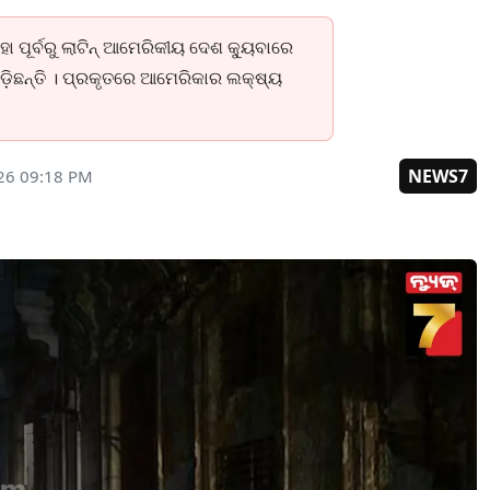
ା ପୂର୍ବରୁ ଲାଟିନ୍‌ ଆମେରିକୀୟ ଦେଶ କ୍ୟୁବାରେ
ଡ଼ିଛନ୍ତି । ପ୍ରକୃତରେ ଆମେରିକାର ଲକ୍ଷ୍ୟ
NEWS7
26 09:18 PM