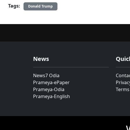
Tags:
Donald Trump
News
Quic
News7 Odia
Conta
Prameya-ePaper
Privac
Prameya-Odia
Terms
Prameya-English