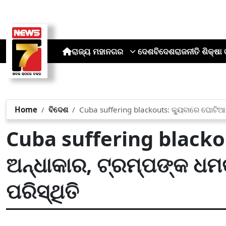
ରାଜ୍ୟ
ମହାନଗର
ଦେଶ
ବିଦେଶ
ରାଜନୀତି
ଶିକ୍ଷା 
Home
ବିଦେଶ
Cuba suffering blackouts: କ୍ୟୁବାରେ ଘୋଟି
Cuba suffering blackou
ଅନ୍ଧାକାର, ଟ୍ରମ୍ପଙ୍କ 
ପରିସ୍ଥିତି