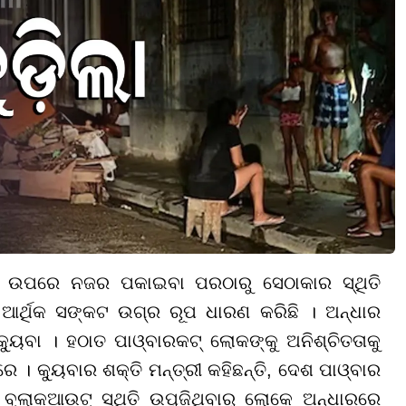
ବା ଉପରେ ନଜର ପକାଇବା ପରଠାରୁ ସେଠାକାର ସ୍ଥିତି
 ଆର୍ଥିକ ସଙ୍କଟ ଉଗ୍ର ରୂପ ଧାରଣ କରିଛି । ଅନ୍ଧାର
୍ୟୁବା । ହଠାତ ପାଓ୍ବାରକଟ୍ ଲୋକଙ୍କୁ ଅନିଶ୍ଚିତତାକୁ
 । କ୍ୟୁବାର ଶକ୍ତି ମନ୍ତ୍ରୀ କହିଛନ୍ତି, ଦେଶ ପାଓ୍ବାର
େ ବ୍ଲାକଆଉଟ୍ ସ୍ଥିତି ଉପୁଜିଥିବାରୁ ଲୋକେ ଅନ୍ଧାରରେ