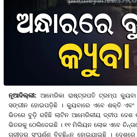
ନୂଆଦିଲ୍ଲୀ:
ଆମେରିକା ରାଷ୍ଟ୍ରପତି ଟ୍ରମ୍ପ କ୍ୟୁ
ସଙ୍ଗୀନ ହୋଇପଡ଼ିଛି । କ୍ୟୁବାରେ ଏବେ ଶକ୍ତି ଏବଂ
ଭିତରେ ବୁଡ଼ି ରହିଛି ଲାଟିନ ଆମେରିକୀୟ ଦ୍ବୀପ ଦେଶ କ
ଭିତରକୁ ଠେଲିଦେଇଛି । ୧୧ ମିଲିୟନ ଲୋକ ଏବେ ଚିନ୍ତାରେ
ଗ୍ରୀଡ୍ରୁ ସଂପୂର୍ଣ୍ଣ ବିଚ୍ଛିନ୍ନ ହୋଇଯାଇଛି । ଦେଶର