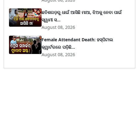
ଛତିଶଗଡ଼ରୁ ଧାଇଁ ଆସିଛି ମାଆ, ଝିଅକୁ ନେବା ପାଇଁ
ସ୍ୱାମୀ ସ...
August 08, 2026
Female Attendant Death: ହସ୍ପିଟାଲ
କ୍ୱାର୍ଟରରେ ପଡ଼ିଛି...
August 08, 2026