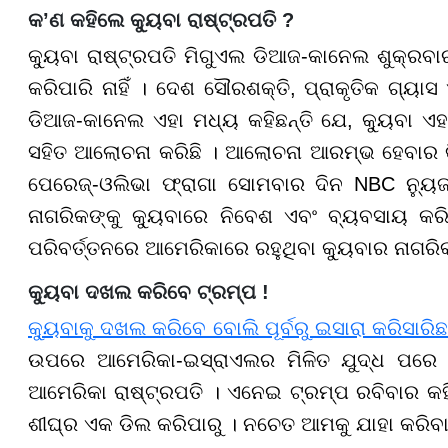
କ’ଣ କହିଲେ କ୍ୟୁବା ରାଷ୍ଟ୍ରପତି ?
କ୍ୟୁବା ରାଷ୍ଟ୍ରପତି ମିଗୁଏଲ ଡିଆଜ-କାନେଲ ଶୁକ୍ରବାର
କରିପାରି ନାହିଁ । ଦେଶ ସୌରଶକ୍ତି, ପ୍ରାକୃତିକ ଗ୍ୟାସ
ଡିଆଜ-କାନେଲ ଏହା ମଧ୍ୟ କହିଛନ୍ତି ଯେ, କ୍ୟୁବା ଏହ
ସହିତ ଆଲୋଚନା କରିଛି । ଆଲୋଚନା ଆରମ୍ଭ ହେବାର କି
ପେରେଜ୍-ଓଲିଭା ଫ୍ରାଗା ସୋମବାର ଦିନ NBC ନ୍ୟୁଜ୍
ନାଗରିକଙ୍କୁ କ୍ୟୁବାରେ ନିବେଶ ଏବଂ ବ୍ୟବସାୟ କରି
ପରିବର୍ତ୍ତନରେ ଆମେରିକାରେ ରହୁଥିବା କ୍ୟୁବାର ନାଗର
କ୍ୟୁବା ଦଖଲ କରିବେ ଟ୍ରମ୍ପ !
କ୍ୟୁବାକୁ ଦଖଲ କରିବେ ବୋଲି ପୂର୍ବରୁ ଇସାରା କରିସାରି
ଉପରେ ଆମେରିକା-ଇସ୍ରାଏଲର ମିଳିତ ଯୁଦ୍ଧ ପରେ କ୍
ଆମେରିକା ରାଷ୍ଟ୍ରପତି । ଏନେଇ ଟ୍ରମ୍ପ ରବିବାର କହିଥି
ଶୀଘ୍ର ଏକ ଡିଲ କରିପାରୁ । ନଚେତ ଆମକୁ ଯାହା କରିବା