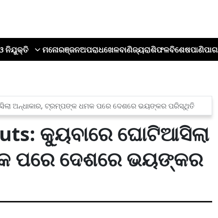
ଓ ନିଯୁକ୍ତି
ମନୋରଞ୍ଜନ
ଅପରାଧ
ଖେଳ
ବାଣିଜ୍ୟ
ରାଶିଫଳ
ବିଶେଷ
ପାଣିପାଗ
ଆସିଲା ଅନ୍ଧାକାର, ଟ୍ରମ୍ପଙ୍କ ଧମକ ପରେ ଦେଶରେ ଭୟଙ୍କର ପରିସ୍ଥିତି
ts: କ୍ୟୁବାରେ ଘୋଟିଆସିଲା
ଧମକ ପରେ ଦେଶରେ ଭୟଙ୍କର