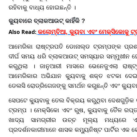
ରହିବାକୁ ବାଧ୍ୟ ହୋଇଛନ୍ତି ।
କ୍ୟୁବାରେ ବ୍ଲାକଆଉଟ୍ କାହିଁକି ?
Also Read:
କଲୋମ୍ବିଆ, କ୍ୟୁବା ଏବଂ ମେକ୍ସିକୋକୁ ଟ
ଆମେରିକା ରାଷ୍ଟ୍ରପତି ଡୋନାଲ୍ଡ ଟ୍ରମ୍ପଙ୍କ ପ୍ର
ଦୀର୍ଘ ସମୟ ଧରି ବ୍ଲାକଆଉଟ୍ ସମସ୍ୟାର ସମ୍ମୁଖୀନ ହେ
କରୁଥିଲା । ଜାନୁଆରୀ ମାସରେ ଭେନେଜୁଏଲା ରାଷ୍ଟ
ଆମେରିକାର ଅଭିଯାନ କ୍ୟୁବାକୁ ଶକ୍ତ ଝଟକା ଦେଇଥିଲ
ଡେଲସି ରୋଡ୍ରିଗେଜଙ୍କୁ ସମର୍ଥନ କରୁଛନ୍ତି ଏବଂ କ୍ୟ
ସେପଟେ କ୍ୟୁବାକୁ ତେଲ ବିକ୍ରୟ କରୁଥିବା ଦେଶଗୁଡ଼ିକ
ଟ୍ରମ୍ପ । ମେକ୍ସିକୋ ଏବଂ ରୁଷ, କ୍ୟୁବାକୁ ତୈଳ ରପ୍ତା
ଖାଦ୍ୟ ସାମଗ୍ରୀର ଉଚ୍ଚ ମୂଲ୍ୟ ମଧ୍ୟରେ ଏକ ହ
ପ୍ରଦର୍ଶନକାରୀମାନେ ଶାସକ କମ୍ୟୁନିଷ୍ଟ ପାର୍ଟିର ଏକ 