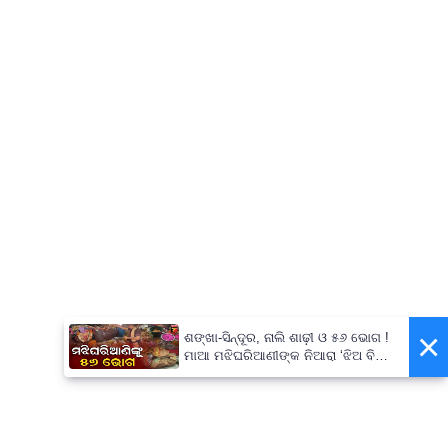
×
ଶଙ୍ଖା-ସିନ୍ଦୂର, ନାଲି ଶାଢ଼ୀ ଓ ୫୬ ଭୋଗ !
ମାଆ ମଝିଘରିଆଣୀଙ୍କ ନିଆରା ‘ଝିଅ ବିଦା’
ପରମ୍ପରା...