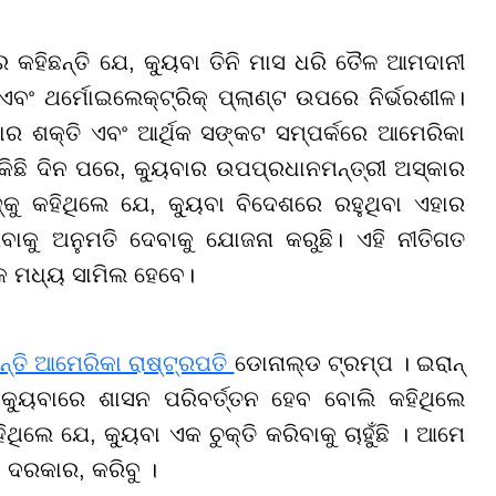
 କହିଛନ୍ତି ଯେ, କ୍ୟୁବା ତିନି ମାସ ଧରି ତୈଳ ଆମଦାନୀ
 ଏବଂ ଥର୍ମୋଇଲେକ୍ଟ୍ରିକ୍ ପ୍ଲାଣ୍ଟ ଉପରେ ନିର୍ଭରଶୀଳ।
ାର ଶକ୍ତି ଏବଂ ଆର୍ଥିକ ସଙ୍କଟ ସମ୍ପର୍କରେ ଆମେରିକା
ଛି ଦିନ ପରେ, କ୍ୟୁବାର ଉପପ୍ରଧାନମନ୍ତ୍ରୀ ଅସ୍କାର
କୁ କହିଥିଲେ ଯେ, କ୍ୟୁବା ବିଦେଶରେ ରହୁଥିବା ଏହାର
ବାକୁ ଅନୁମତି ଦେବାକୁ ଯୋଜନା କରୁଛି। ଏହି ନୀତିଗତ
ିକ ମଧ୍ୟ ସାମିଲ ହେବେ।
ଛନ୍ତି ଆମେରିକା ରାଷ୍ଟ୍ରପତି
ଡୋନାଲ୍ଡ ଟ୍ରମ୍ପ । ଇରାନ୍
ୟୁବାରେ ଶାସନ ପରିବର୍ତ୍ତନ ହେବ ବୋଲି କହିଥିଲେ
ଲେ ଯେ, କ୍ୟୁବା ଏକ ଚୁକ୍ତି କରିବାକୁ ଚାହୁଁଛି । ଆମେ
 ଦରକାର, କରିବୁ ।