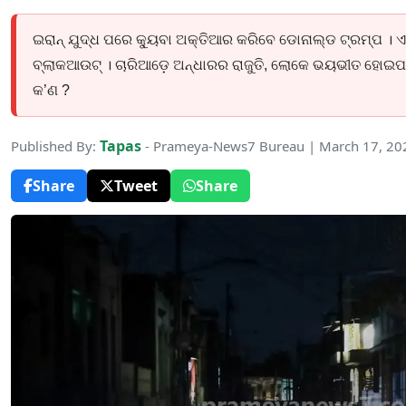
ଇରାନ୍‌ ଯୁଦ୍ଧ ପରେ କ୍ୟୁବା ଅକ୍ତିଆର କରିବେ ଡୋନାଲ୍ଡ ଟ୍ରମ୍ପ । ଏହ
ବ୍ଲାକଆଉଟ୍‌ । ଚାରିଆଡ଼େ ଅନ୍ଧାରର ରାଜୁତି, ଲୋକେ ଭୟଭୀତ ହୋଇପ
କ’ଣ ?
Tapas
Published By:
- Prameya-News7 Bureau | March 17, 20
Share
Tweet
Share