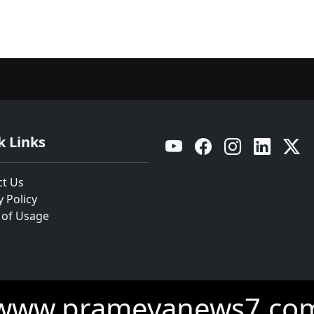
k Links
YouTube
Facebook
Instagram
Linkedin
Twitt
ct Us
y Policy
 of Usage
www.prameyanews7.co