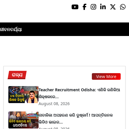
ଜୀବନଚର୍ଯ୍ୟା
ରାଜ୍ୟ
View More
Teacher Recruitment Odisha: ଏଣିକି ଜଣିକିଆ
ଶିକ୍ଷକରେ...
August 08, 2026
ନାବାଳିକା ଅପହରଣ କରି ଦୁଷ୍କର୍ମ ! ଆପତ୍ତିଜନକ
ଭିଡିଓ ଭାଇର...
August 08, 2026