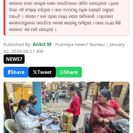
ସହରରେ ହଠାତ ଶତାଧିକ ଲୋକ ଡାଇରିଆରେ ପୀଡିତ ହୋଇଥିଲେ । ଧିରେ
ଦିରେ ଏହି ସଂଖ୍ୟା ବଢିଥିଲା । ଏବେ ୧୪୦୦ରୁ ଅଧିକ ବ୍ୟକ୍ତି ଅସୁସ୍ଥ
ଅଛନ୍ତି । ଏହାସହ ୯ ଜଣ ପ୍ରାଣ ମଧ୍ୟ ହରାଇ ସାରିଲେଣି । ପ୍ରଥମେ
ଭାଗୀରଥପୁରରେ ଡାଇରିଆ ମାମଲା ସାମ୍ନାକୁ ଆସିଥିଲା । ପରେ ଅନ୍ୟ କିଛି
ଜାଗାରେ ଏହା ମାଡି ଯାଇଥିଲା ।
Ankit M
Published By:
- Prameya-News7 Bureau | January
02, 2026 09:21 AM
NEWS7
Share
Tweet
Share