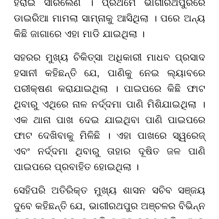
ହରାଇ ସାରିଲେଣି । ପ୍ରଥମେ ଭାଗୀରଥପୁରରେ
ଡାଇରିଆ ମାମଲା ସାମ୍ନାକୁ ଆସିଥିଲା । ପରେ ଅନ୍ୟ
କିଛି ଜାଗାରେ ଏହା ମାଡି ଯାଇଥିଲା ।
ସହରର ମୁଖ୍ୟ ଚିକିତ୍ସା ଅଧିକାରୀ ମାଧବ ପ୍ରସାଦ
ହସାନୀ କହିଛନ୍ତି ଯେ, ପାଣିକୁ ନେଇ ଲ୍ୟାବରେ
ପରୀକ୍ଷଣ କରାଯାଇଥିଲା । ପାଇପରେ କିଛି ଫାଟ
ଥିବାରୁ ଏଥିରେ ନାଳ ନର୍ଦ୍ଦମା ପାଣି ମିଶିଯାଇଥିଲା ।
ଏକ ଥାନା ପାଖ ଦେଇ ଯାଇଥିବା ପାଣି ପାଇପରେ
ଫାଟ ଦେଖିବାକୁ ମିଳିଛି । ଏହା ପାଖରେ ସ୍ୱରେଜ୍
ଏବଂ ନର୍ଦ୍ଦମା ଥିବାରୁ ତାହାର ଦୂଷିତ ଜଳ ପାଣି
ପାଇପରେ ପ୍ରବାହିତ ହୋଇଥିଲା ।
ସେହିପରି ଅତିରିକ୍ତ ମୁଖ୍ୟ ଶାସନ ସଚିବ ସଞ୍ଜୟ
ଦୁବେ କହିଛନ୍ତି ଯେ, ଭାଗୀରଥପୁର ଅଞ୍ଚଳର ବିଭିନ୍ନ