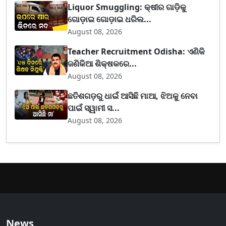
Liquor Smuggling: କ୍ଷୀର ଗାଡ଼ିକୁ
ଗୋଡ଼ାଇ ଗୋଡ଼ାଇ ଧରିଲ...
August 08, 2026
Teacher Recruitment Odisha: ଏଣିକି
ଜଣିକିଆ ଶିକ୍ଷକରେ...
August 08, 2026
ଛତିଶଗଡ଼ରୁ ଧାଇଁ ଆସିଛି ମାଆ, ଝିଅକୁ ନେବା
ପାଇଁ ସ୍ୱାମୀ ସ...
August 08, 2026
News