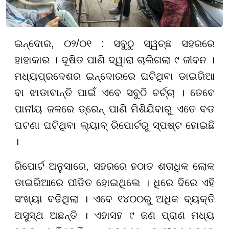
ଇନ୍ଦୋର, ୦୨/୦୧ : ସବୁଠୁ ସ୍ୱଚ୍ଛ ସହରରେ
ହାହାକାର । ଦୂଷିତ ପାଣି ଦ୍ୱାରା ଚାଲିଗଲା ୯ ଜୀବନ ।
ମଧ୍ୟପ୍ରଦେଶର ଇନ୍ଦୋରରେ ଘଟିଥିବା ଡାଇରିଆ
ବା ଝାଡାବାନ୍ତି ପାଇଁ ଏବେ ସବୁଠି ଚର୍ଚ୍ଚା । ତେବେ
ପାନୀୟ ଜଳରେ ଡ୍ରେନ୍ ପାଣି ମିଶିଯିବାରୁ ଏତେ ବଡ
ଘଟଣା ଘଟିଥିବା ଲ୍ୟାବ୍ ରିପୋର୍ଟରୁ ସ୍ପଷ୍ଟ ହୋଇଛି
।
ରିପୋର୍ଟ ଅନୁସାରେ, ସହରରେ ହଠାତ ଶତାଧିକ ଲୋକ
ଡାଇରିଆରେ ପୀଡିତ ହୋଇଥିଲେ । ଧିରେ ଦିରେ ଏହି
ସଂଖ୍ୟା ବଢିଥିଲା । ଏବେ ୧୪୦୦ରୁ ଅଧିକ ବ୍ୟକ୍ତି
ଅସୁସ୍ଥ ଅଛନ୍ତି । ଏହାସହ ୯ ଜଣ ପ୍ରାଣ ମଧ୍ୟ