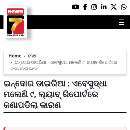
☰
Home
ଦେଶ
ଇନ୍ଦୋର ଡାଇରିଆ : ଏବେସୁଦ୍ଧା ମଲେଣି ୯, ଲ୍ୟାବ୍ ରିପୋର୍ଟରେ
ଜଣାପଡିଲା କାରଣ
ଇନ୍ଦୋର ଡାଇରିଆ : ଏବେସୁଦ୍ଧା
ମଲେଣି ୯, ଲ୍ୟାବ୍ ରିପୋର୍ଟରେ
ଜଣାପଡିଲା କାରଣ