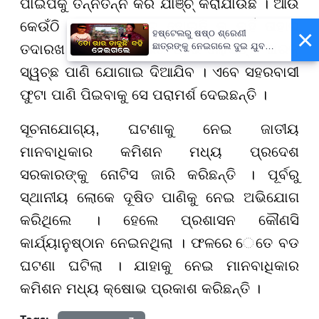
ପାଇପକୁ ତନ୍ନତନ୍ନ କରି ଯାଞ୍ଚ୍ କରାଯାଉଛି । ଆଉ
କେଉଁଠି ପାଇପରେ ଫାଟ ହୋଇଛି ନା ନାହିଁ ତାହାର
×
ହଷ୍ଟେଲରୁ ଷଷ୍ଠ ଶ୍ରେଣୀ
ଛାତ୍ରଙ୍କୁ ନେଇଗଲେ ଦୁଇ ଯୁବକ,
ତଦାରଖ ଚାଲିଛି । ତଦାରଖ ପରେ ଲୋକଙ୍କ ଘରକୁ
ପୁଅକୁ ଖୋଜି ଆଣିବାକୁ ମାଆଙ୍କ
ସ୍ୱଚ୍ଛ ପାଣି ଯୋଗାଇ ଦିଆଯିବ । ଏବେ ସହରବାସୀ
ନିବେଦନ
ଫୁଟା ପାଣି ପିଇବାକୁ ସେ ପରାମର୍ଶ ଦେଇଛନ୍ତି ।
ସୂଚନାଯୋଗ୍ୟ, ଘଟଣାକୁ ନେଇ ଜାତୀୟ
ମାନବାଧିକାର କମିଶନ ମଧ୍ୟ ପ୍ରଦେଶ
ସରକାରଙ୍କୁ ନୋଟିସ ଜାରି କରିଛନ୍ତି । ପୂର୍ବରୁ
ସ୍ଥାନୀୟ ଲୋକେ ଦୂଷିତ ପାଣିକୁ ନେଇ ଅଭିଯୋଗ
କରିଥିଲେ । ହେଲେ ପ୍ରଶାସନ କୌଣସି
କାର୍ଯ୍ୟାନୁଷ୍ଠାନ ନେଇନଥିଲା । ଫଳରେ େତେ ବଡ
ଘଟଣା ଘଟିଲା । ଯାହାକୁ ନେଇ ମାନବାଧିକାର
କମିଶନ ମଧ୍ୟ କ୍ଷୋଭ ପ୍ରକାଶ କରିଛନ୍ତି ।