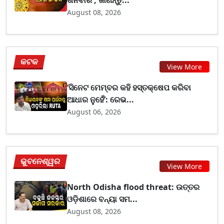
ଶନିବାର ; ଜାଣନ୍ତୁ...
August 08, 2026
କଟକ
View More
‘ସିନେଟ ମେମ୍ବର କହି ହସ୍ତକ୍ଷେପ କରିବା
ଆଧାର ନୁହେଁ’: ରେଭ...
August 06, 2026
ଭୁବନେଶ୍ୱର
View More
North Odisha flood threat: ଉତ୍ତର
ଓଡ଼ିଶାରେ ବନ୍ୟା ସମ...
August 08, 2026