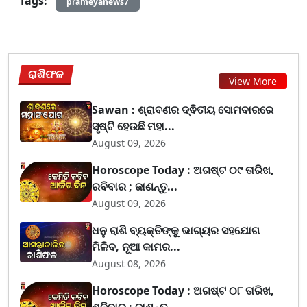
Tags:
prameyanews7
ରାଶିଫଳ
View More
Sawan : ଶ୍ରାବଣର ଦ୍ଵିତୀୟ ସୋମବାରରେ
ସୃଷ୍ଟି ହେଉଛି ମହା...
August 09, 2026
Horoscope Today : ଅଗଷ୍ଟ ୦୯ ତାରିଖ,
ରବିବାର ; ଜାଣନ୍ତୁ...
August 09, 2026
ଧନୁ ରାଶି ବ୍ୟକ୍ତିଙ୍କୁ ଭାଗ୍ୟର ସହଯୋଗ
ମିଳିବ, ନୂଆ କାମର...
August 08, 2026
Horoscope Today : ଅଗଷ୍ଟ ୦୮ ତାରିଖ,