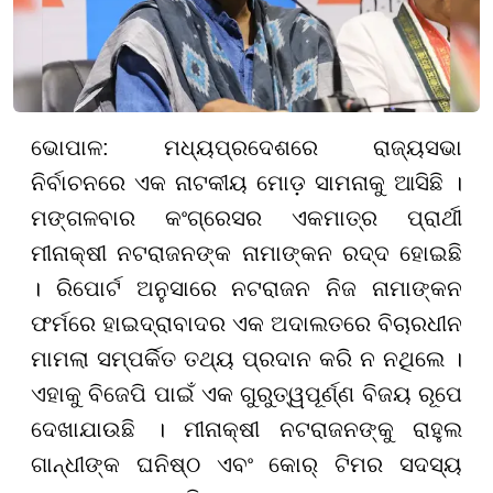
ଭୋପାଳ: ମଧ୍ୟପ୍ରଦେଶରେ ରାଜ୍ୟସଭା
ନିର୍ବାଚନରେ ଏକ ନାଟକୀୟ ମୋଡ଼ ସାମନାକୁ ଆସିଛି ।
ମଙ୍ଗଳବାର କଂଗ୍ରେସର ଏକମାତ୍ର ପ୍ରାର୍ଥୀ
ମୀନାକ୍ଷୀ ନଟରାଜନଙ୍କ ନାମାଙ୍କନ ରଦ୍ଦ ହୋଇଛି
। ରିପୋର୍ଟ ଅନୁସାରେ ନଟରାଜନ ନିଜ ନାମାଙ୍କନ
ଫର୍ମରେ ହାଇଦ୍ରାବାଦର ଏକ ଅଦାଲତରେ ବିଚାରଧୀନ
ମାମଲା ସମ୍ପର୍କିତ ତଥ୍ୟ ପ୍ରଦାନ କରି ନ ନଥିଲେ ।
ଏହାକୁ ବିଜେପି ପାଇଁ ଏକ ଗୁରୁତ୍ୱପୂର୍ଣ୍ଣ ବିଜୟ ରୂପେ
ଦେଖାଯାଉଛି । ମୀନାକ୍ଷୀ ନଟରାଜନଙ୍କୁ ରାହୁଲ
ଗାନ୍ଧୀଙ୍କ ଘନିଷ୍ଠ ଏବଂ କୋର୍ ଟିମର ସଦସ୍ୟ