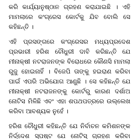
କରି କାର୍ଯ୍ୟାନୁଷ୍ଠାନ ଗ୍ରହଣ କରାଯାଇଛି । ଏହି
ମାମଲାରେ କଂଗ୍ରେସ କୋର୍ଟକୁ ଯିବ ବୋଲି ସେ
କହିଛନ୍ତି ।
ଏହି ପ୍ରସଙ୍ଗରେ କଂଗ୍ରେସର ମଧ୍ୟପ୍ରଦେଶ
ପ୍ରଭାରୀ ହରିଶ ଚୌଧୁରୀ ଦାବି କରିଛନ୍ତି ଯେ
ମୀନାକ୍ଷୀ ନଟରାଜନଙ୍କ ବିରୋଧରେ କୌଣସି ମାମଲା
ରୁଜୁ ହୋଇନାହିଁ । ବିଜେପି ତାଙ୍କୁ ହଇରାଣ କରିବା
ପାଇଁ ଏପରି ଅଭିଯୋଗ ଆଣୁଛି । ସେ କହିଛନ୍ତି ଯେ
ମୀନାକ୍ଷୀ ନଟରାଜନଙ୍କୁ କୋର୍ଟରୁ କାରଣ ଦର୍ଶାଅ
ନୋଟିସ ମିଳିଛି ଏବଂ ଏହା ଶପଥପତ୍ରରେ ଉଲ୍ଲେଖ
କରିବା ଆବଶ୍ୟକ ନୁହେଁ ।
ହରିଶ ଚୌଧୁରୀ କହିଛନ୍ତି ଯେ ନିର୍ବାଚନ କମିଶନଙ୍କ
ନିର୍ଦ୍ଦେଶ ସ୍ପଷ୍ଟ ଯେ ନୋଟିସ୍ ଗ୍ରହଣ କରିବା