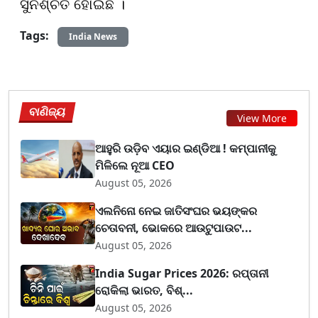
ସୁନିଶ୍ଚିତ ହୋଇଛି ।
Tags:
India News
ବାଣିଜ୍ୟ
View More
ଆହୁରି ଉଡ଼ିବ ଏୟାର ଇଣ୍ଡିଆ ! କମ୍ପାନୀକୁ
ମିଳିଲେ ନୂଆ CEO
August 05, 2026
ଏଲନିନୋ ନେଇ ଜାତିସଂଘର ଭୟଙ୍କର
ଚେତାବନୀ, ଭୋକରେ ଆଉଟୁପାଉଟ...
August 05, 2026
India Sugar Prices 2026: ରପ୍ତାନୀ
ରୋକିଲା ଭାରତ, ବିଶ୍...
August 05, 2026