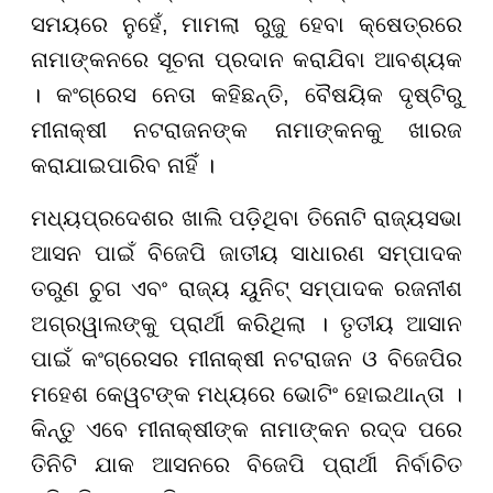
ସମୟରେ ନୁହେଁ, ମାମଲା ରୁଜୁ ହେବା କ୍ଷେତ୍ରରେ
ନାମାଙ୍କନରେ ସୂଚନା ପ୍ରଦାନ କରାଯିବା ଆବଶ୍ୟକ
। କଂଗ୍ରେସ ନେତା କହିଛନ୍ତି, ବୈଷୟିକ ଦୃଷ୍ଟିରୁ
ମୀନାକ୍ଷୀ ନଟରାଜନଙ୍କ ନାମାଙ୍କନକୁ ଖାରଜ
କରାଯାଇପାରିବ ନାହିଁ ।
ମଧ୍ୟପ୍ରଦେଶର ଖାଲି ପଡ଼ିଥିବା ତିନୋଟି ରାଜ୍ୟସଭା
ଆସନ ପାଇଁ ବିଜେପି ଜାତୀୟ ସାଧାରଣ ସମ୍ପାଦକ
ତରୁଣ ଚୁଗ ଏବଂ ରାଜ୍ୟ ୟୁନିଟ୍ ସମ୍ପାଦକ ରଜନୀଶ
ଅଗ୍ରୱାଲଙ୍କୁ ପ୍ରାର୍ଥୀ କରିଥିଲା । ତୃତୀୟ ଆସାନ
ପାଇଁ କଂଗ୍ରେସର ମୀନାକ୍ଷୀ ନଟରାଜନ ଓ ବିଜେପିର
ମହେଶ କେୱଟଙ୍କ ମଧ୍ୟରେ ଭୋଟିଂ ହୋଇଥାନ୍ତା ।
କିନ୍ତୁ ଏବେ ମୀନାକ୍ଷୀଙ୍କ ନାମାଙ୍କନ ରଦ୍ଦ ପରେ
ତିନିଟି ଯାକ ଆସନରେ ବିଜେପି ପ୍ରାର୍ଥୀ ନିର୍ବାଚିତ