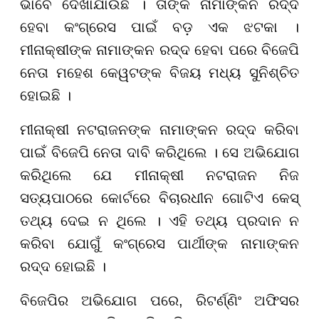
ଭାବେ ଦେଖାଯାଉଛି । ତାଙ୍କ ନାମାଙ୍କନ ରଦ୍ଦ
ହେବା କଂଗ୍ରେସ ପାଇଁ ବଡ଼ ଏକ ଝଟକା ।
ମୀନାକ୍ଷୀଙ୍କ ନାମାଙ୍କନ ରଦ୍ଦ ହେବା ପରେ ବିଜେପି
ନେତା ମହେଶ କେୱଟଙ୍କ ବିଜୟ ମଧ୍ୟ ସୁନିଶ୍ଚିତ
ହୋଇଛି ।
ମୀନାକ୍ଷୀ ନଟରାଜନଙ୍କ ନାମାଙ୍କନ ରଦ୍ଦ କରିବା
ପାଇଁ ବିଜେପି ନେତା ଦାବି କରିଥିଲେ । ସେ ଅଭିଯୋଗ
କରିଥିଲେ ଯେ ମୀନାକ୍ଷୀ ନଟରାଜନ ନିଜ
ସତ୍ୟପାଠରେ କୋର୍ଟରେ ବିଚାରଧୀନ ଗୋଟିଏ କେସ୍
ତଥ୍ୟ ଦେଇ ନ ଥିଲେ । ଏହି ତଥ୍ୟ ପ୍ରଦାନ ନ
କରିବା ଯୋଗୁଁ କଂଗ୍ରେସ ପାର୍ଥୀଙ୍କ ନାମାଙ୍କନ
ରଦ୍ଦ ହୋଇଛି ।
ବିଜେପିର ଅଭିଯୋଗ ପରେ, ରିଟର୍ଣ୍ଣିଂ ଅଫିସର