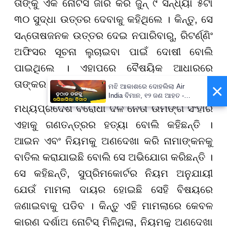
ତାଙ୍କୁ ଏକ ନୋଟିସ ଜାରି କରି ଜୁନ୍ ୯ ସନ୍ଧ୍ୟା ୫ଟା
୩୦ ସୁଦ୍ଧା ଉତ୍ତର ଦେବାକୁ କହିଥିଲେ । କିନ୍ତୁ, ସେ
ସନ୍ତୋଷଜନକ ଉତ୍ତର ଦେଇ ନପାରିବାରୁ, ରିଟର୍ଣ୍ଣିଂ
ଅଫିସର ସୂଚନା ଲୁଚାଇବା ପାଇଁ ଦୋଷୀ ବୋଲି
ପାଇଥିଲେ । ଏହାପରେ ବୈଷୟିକ ଆଧାରରେ
ତାଙ୍କର ନାମାଙ୍କନକୁ ରଦ୍ଦ କରିଦେଲେ ।
×
ମଝି ଆକାଶରେ ଦୋହଲିଲା Air
India ବିମାନ, ୧୨ ଜଣ ଆହତ -
PrameyaNews7
ମଧ୍ୟପ୍ରଦେଶ ବିରୋଧୀ ଦଳ ନେତା ଉମଙ୍ଗ ସିଂହାର
ଏହାକୁ ଗଣତନ୍ତ୍ରର ହତ୍ୟା ବୋଲି କହିଛନ୍ତି ।
ଆଇନ ଏବଂ ନିୟମକୁ ଅଣଦେଖା କରି ନାମାଙ୍କନକୁ
ବାତିଲ କରାଯାଇଛି ବୋଲି ସେ ଅଭିଯୋଗ କରିଛନ୍ତି ।
ସେ କହିଛନ୍ତି, ସୁପ୍ରିମକୋର୍ଟର ନିୟମ ଅନୁଯାୟୀ
ଯେଉଁ ମାମଲା ଦାୟର ହୋଇଛି ସେହି ବିଷୟରେ
ଜଣାଇବାକୁ ପଡିବ । କିନ୍ତୁ ଏହି ମାମଲାରେ କେବଳ
କାରଣ ଦର୍ଶାଅ ନୋଟିସ୍ ମିଳିଥିଲା, ନିୟମକୁ ଅଣଦେଖା