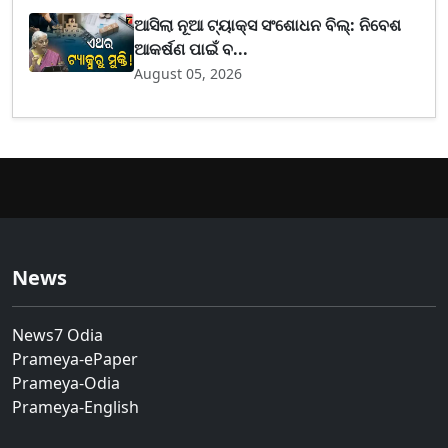
ଆସିଲା ନୂଆ ଟ୍ୟାକ୍ସ ସଂଶୋଧନ ବିଲ୍: ନିବେଶ
ଆକର୍ଷଣ ପାଇଁ ବ...
August 05, 2026
News
News7 Odia
Prameya-ePaper
Prameya-Odia
Prameya-English