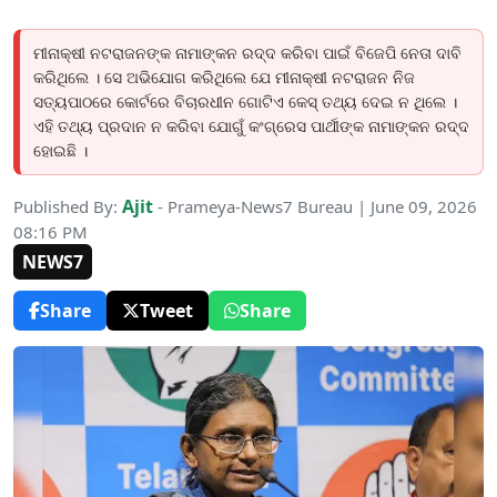
ମୀନାକ୍ଷୀ ନଟରାଜନଙ୍କ ନାମାଙ୍କନ ରଦ୍ଦ କରିବା ପାଇଁ ବିଜେପି ନେତା ଦାବି
କରିଥିଲେ । ସେ ଅଭିଯୋଗ କରିଥିଲେ ଯେ ମୀନାକ୍ଷୀ ନଟରାଜନ ନିଜ
ସତ୍ୟପାଠରେ କୋର୍ଟରେ ବିଚାରଧୀନ ଗୋଟିଏ କେସ୍ ତଥ୍ୟ ଦେଇ ନ ଥିଲେ ।
ଏହି ତଥ୍ୟ ପ୍ରଦାନ ନ କରିବା ଯୋଗୁଁ କଂଗ୍ରେସ ପାର୍ଥୀଙ୍କ ନାମାଙ୍କନ ରଦ୍ଦ
ହୋଇଛି ।
Ajit
Published By:
- Prameya-News7 Bureau | June 09, 2026
08:16 PM
NEWS7
Share
Tweet
Share