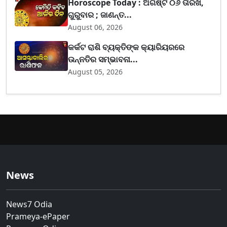
Horoscope Today : ଅଗଷ୍ଟ ୦୬ ତାରିଖ,
ଗୁରୁବାର ; ଜାଣନ୍ତ...
August 06, 2026
କର୍କଟ ରାଶି ବ୍ୟକ୍ତିଙ୍କ କ୍ୟାରିୟରରେ
ଉନ୍ନତିର ସମ୍ଭାବନା...
August 05, 2026
News
News7 Odia
Prameya-ePaper