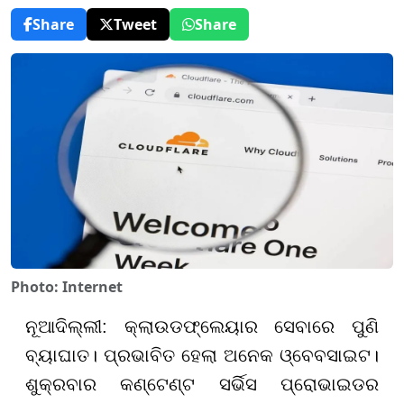
Share
Tweet
Share
Photo: Internet
ନୂଆଦିଲ୍ଲୀ: କ୍ଲାଉଡଫ୍ଲେୟାର ସେବାରେ ପୁଣି
ବ୍ୟାଘାତ। ପ୍ରଭାବିତ ହେଲା ଅନେକ ଓ୍ବେବସାଇଟ।
ଶୁକ୍ରବାର କଣ୍ଟେଣ୍ଟ ସର୍ଭିସ ପ୍ରୋଭାଇଡର