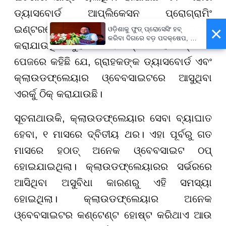
ଡ୍ୟାସବୋର୍ଡ ଆପ୍ଲିକେସନ ପ୍ରୋଗ୍ରାମିଂ
×
ଇଣ୍ଟରଫେସ (APIs)କୁ ଠିକ୍ କରିବାକୁ ଚେଷ୍ଟା
ଓଡ଼ିଶାକୁ ଫୁଡ୍ ପ୍ରୋସେସିଂ ହବ୍
କରିବା ଦିଗରେ ବଡ଼ ପଦକ୍ଷେପ, ୪୨
କରାଯାଉଥିବା କୁହାଯାଇଛି। କମ୍ପାନି ଏହାର ଷ୍ଟାଟସ
ହଜାରରୁ ଅଧିକ ନିଯୁକ୍ତି ସୁଯୋଗ
ପେଜରେ କହିଛି ଯେ, ଗ୍ରାହକଙ୍କ ଡ୍ୟାସବୋର୍ଡ ଏବଂ
କ୍ଲାଉଡଫ୍ଲେୟାର ଓ୍ବେବସାଇଟରେ ଆସୁଥିବା
ଏରର୍କୁ ଠିକ୍ କରାଯାଉଛି।
ସୂଚନାଥାଉକି, କ୍ଲାଉଡଫ୍ଲେୟାର ସେବା ବ୍ୟାଘାତ
ହେବା, ୧ ମାସରେ ଦ୍ବିତୀୟ ଥର। ଏହା ପୂର୍ବରୁ ଗତ
ମାସରେ ହଠାତ୍ ଅନେକ ଓ୍ବେବସାଇଟ ଠପ୍
ହୋଇଯାଇଥିଲା। କ୍ଲାଉଡଫ୍ଲେୟାରର ସର୍ଭରରେ
ଆସିଥିବା ଅସୁବିଧା କାରଣରୁ ଏହି ସମସ୍ୟା
ହୋଇଥିଲା। କ୍ଲାଉଡଫ୍ଲେୟାର ଅନେକ
ଓ୍ବେବସାଇଟର କଣ୍ଟେଣ୍ଟ ହୋଷ୍ଟ କରିଥାଏ ଆଉ