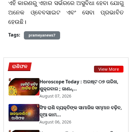
ଏହି କାରଣରୁ ଏହାର ସର୍ଭରରେ ଅସୁବିଧା ହେବା ଯୋଗୁ
ଅନେକ ଓ୍ବେବସାଇଟ ଏବଂ ସେବା ପ୍ରଭାବିତ
ହେଉଛି।
Tags:
prameyanews7
ରାଶିଫଳ
View More
Horoscope Today : ଅଗଷ୍ଟ ୦୭ ତାରିଖ,
ଶୁକ୍ରବାର ; ଜାଣନ୍...
August 07, 2026
ସିଂହ ରାଶି ବ୍ୟକ୍ତିଙ୍କ ସାମାଜିକ ସମ୍ମାନ ବଢ଼ିବ,
ନୂଆ କାମ...
August 06, 2026