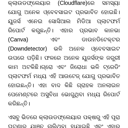
କ୍ଲାଉଡଫ୍ଲେୟାର (Cloudflare)ରେ ସମସ୍ୟା
ଯୋଗୁ ଅନେକ ଓ୍ବେବସାଇଟ ପ୍ରଭାବିତ ହୋଇଛି।
ୟୁଜର୍ସ ଏନେଇ ସୋସିଆଲ ମିଡିଆ ପ୍ଲାଟଫର୍ମ
ରିପୋର୍ଟ କରୁଛନ୍ତି। ଏହାର ପ୍ରଭାବ କାନଭା
(Canva) ଏବଂ ଡାଉନଡିଟେକ୍ଟର
(Downdetector) ଭଳି ଅନେକ ଓ୍ବେବସାଇଟ
ଉପରେ ପଡ଼ିଛି। ଫଳରେ ଅନେକ ୟୁଜର୍ସଙ୍କ ଜରୁରୀ
କାମ ଅଟକିଛି।ଗ୍ରୋ ଏବଂ ଜିରୋଧା ଭଳି ଟ୍ରେଡିଂ
ପ୍ଲାଟଫର୍ମ ମଧ୍ୟ ଏହି ଆଉଟେଜ୍ ଯୋଗୁ ପ୍ରଭାବିତ
ହୋଇଛନ୍ତି। ଏହା ବାଦ କିଛି ଗ୍ରାହକ ଅନଲାଇନ
ପେମେଣ୍ଟରେ ଅସୁବିଧା ଭୋଗୁଥିବା ମଧ୍ୟ ରିପୋର୍ଟ
କରିଛନ୍ତି।
ଏସବୁ ଭିତରେ କ୍ଲାଉଡଫ୍ଲେୟାର ପକ୍ଷରୁ ଏହି ପୂରା
ଘଟଣାର ଯାଞ୍ଚ ଚାଲିଥିବା ହାଯାଇଛି ଏବଂ ଏହାର