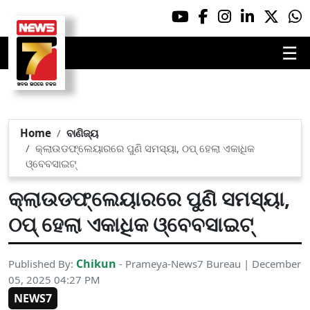
☰
Home
ବାଣିଜ୍ୟ
କ୍ଲାଉଡଫ୍ଲେୟାରରେ ପୁଣି ସମସ୍ୟା, ଠପ୍ ହେଲା ଏକାଧିକ
ଓ୍ବେବସାଇଟ୍
କ୍ଲାଉଡଫ୍ଲେୟାରରେ ପୁଣି ସମସ୍ୟା,
ଠପ୍ ହେଲା ଏକାଧିକ ଓ୍ବେବସାଇଟ୍
Chikun
Published By:
- Prameya-News7 Bureau | December
05, 2025 04:27 PM
NEWS7