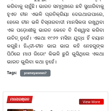
କରିବାକୁ ଚାହୁଁଛି। ଭାରତ ସମ୍ମୁଖରେ ଛବି ସୁଧାରିବାକୁ
ହୁଏତ ଚୀନ ଏଭଳି ପ୍ରତିକ୍ରିୟା ଦେଇଥାଇପାରେ,
ହେଲେ ଚୀନ ଭଳି ବିସ୍ତାରବାଦୀ ମାନସିକତା ରଖୁଥିବା
ଏକ ପଡ଼ୋଶୀକୁ ଭାରତ କେବେ ବି ବିଶ୍ୱାସ କରିବା
ଉଚିତ୍ ନୁହେଁ। ଏକଥା ୧୯୬୨ ମସିହା ଯୁଦ୍ଧ ହିଁ ବୟାନ
କରୁଛି। ହିନ୍ଦୀ-ଚୀନ ଭାଇ ଭାଇ କହି ନେହରୁଙ୍କ
ପିଠିରେ ମାଓ ଜିଡୋଂ କିଭଳି ଛୁରି ଭୁସିଥିଲେ ଏକଥା
ଭାରତ ଭୁଲିବା କଥା ନୁହେଁ।
Tags:
prameyanews7
ମନୋରଞ୍ଜନ
View More