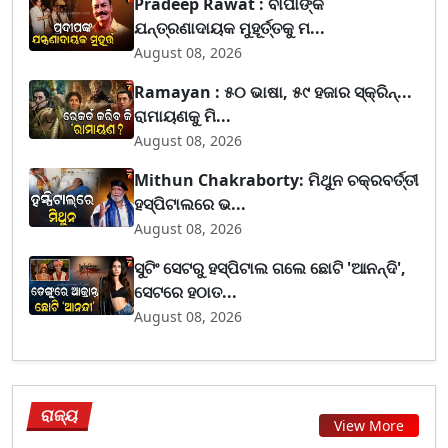
Pradeep Rawat : ବାପାଙ୍କ
ଯନ୍ତ୍ରଣାଦାୟକ ମୁହୂର୍ତ୍ତକୁ ମ...
August 08, 2026
Ramayan : ୫୦ ଭାଷା, ୫୯ ହଜାର ସ୍କ୍ରିନ୍...
ରାମାୟଣକୁ ମି...
August 08, 2026
Mithun Chakraborty: ମିଥୁନ ଚକ୍ରବର୍ତ୍ତୀ
ହସ୍ପିଟାଲରେ ଭ...
August 08, 2026
ସୁଟିଂ ସେଟରୁ ହସ୍ପିଟାଲ ଗଲେ ଛୋଟି 'ଆନନ୍ଦି',
ସେଟରେ ହଠାତ...
August 08, 2026
ରାଜ୍ୟ
View More