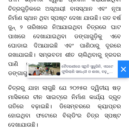
ଚିତ୍ରଗୁଡ଼ିକରେ ଅସ୍ଥାୟୀ ବାସସ୍ଥାନ ଏବଂ ନୂଆ
ନିର୍ମାଣ ସ୍ଥାନ ଥିବା ସ୍ପଷ୍ଟ ଦେଖା ଯାଉଛି। ଗତ ବର୍ଷ
ଜୁନ୍ ୨ ତାରିଖରେ ନିଆଯାଇଥିବା ଚିତ୍ରରେ ଘାଟ
ପାଖରେ ଦେଖାଯାଇଥିବା ଡଙ୍ଗାଗୁଡ଼ିକୁ ଏବେ
ଘୋଡାଇ ଦିଆଯାଇଛି ଏବଂ ପାଣିଠାରୁ ଦୂରରେ
ରଖାଯାଇଛି। ସମ୍ଭବତଃ ଶୀତ ଚାଲିଥିବାରୁ ହ୍ରଦର
ପାଣି ଜମାଟ ବାନ୍ଧିବାର ଆଶଙ୍କା ଥିବାରୁ
×
ବୈତରଣୀରେ ସ୍ଥିତି ସୁଧୁରିନି, ଏପଟେ
ଫୁଲିଲାଣି ସାଳନ୍ଦୀ ଓ ଶାଖା, ବଢ଼ୁଛି
ଡଙ୍ଗାଗୁଡ଼ିକୁ ଦୂରେଇ ରଖାଯାଇଛି।
ବନ୍ୟା ଭୟ
ଚିତ୍ରରୁ ଯାହା ଲାଗୁଛି ଯେ ୨୦୨୫ର ଦ୍ୱିତୀୟ ଷଡ଼
ମାସିକରେ ଚୀନ ସାଇଟ୍ରେ ନିର୍ମାଣ କାର୍ଯ୍ୟ ଦ୍ରୁତ
ଗତିରେ ବଢ଼ାଇଛି। ଡିସେମ୍ବରରେ କ୍ୟାପ୍ଚର
ହୋଇଥିବା ଫଟୋରେ ବିଲ୍ଡିଂର ଚିତ୍ର ସ୍ପଷ୍ଟ
ଦେଖାଯାଉଛି।