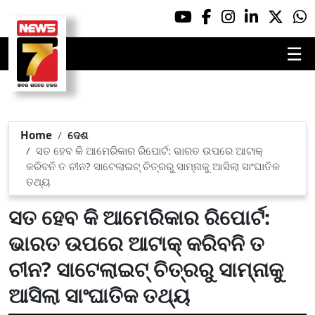
☰
Home
ଦେଶ
ସତ ହେବ କି ଆମେରିକାର ରିପୋର୍ଟ: ଭାରତ ଉପରେ ଆଟାକ୍
କରିବନି ତ ଚୀନ? ସାଟେଲାଇଟ୍ ଚିତ୍ରରୁ ସାମ୍ନାକୁ ଆସିଲା ସାଂଘାତିକ
ତଥ୍ୟ
ସତ ହେବ କି ଆମେରିକାର ରିପୋର୍ଟ:
ଭାରତ ଉପରେ ଆଟାକ୍ କରିବନି ତ
ଚୀନ? ସାଟେଲାଇଟ୍ ଚିତ୍ରରୁ ସାମ୍ନାକୁ
ଆସିଲା ସାଂଘାତିକ ତଥ୍ୟ