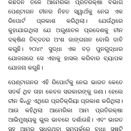
କିଛିଦିନ ତଳେ ଆମେରିକା ପ୍ରତିରକ୍ଷା ବିଭାଗ
ପେଣ୍ଟାଗନ ଚୀନର ନିହତ ସ୍ୱାର୍ଥକୁ ନେଇ ଏକ
ରିପୋର୍ଟ ପ୍ରକାଶ କରିଥିଲା। ଯେଉଁଥିରେ
କୁହାଯାଇଥିଲା ଯେ ଅରୁଣାଚଳ ପ୍ରଦେଶକୁ ଚୀନ
ଦକ୍ଷିଣ ତିବ୍ଦତର ଅଂଶ ଜାଙ୍ଗନାନ ବୋଲି ଦାବି
କରୁଛି। ୨୦୪୯ ସୁଦ୍ଧା ଏକ ବଡ଼ ପୁନରୁଦ୍ଧାର
ଯୋଜନାରେ ସେ ଏହାକୁ ହାସଲ କରିବାର ବ୍ୟାପକ
ଯୋଜନା କରୁଛି।
ପେଣ୍ଟାଗନର ଏହି ରିପୋର୍ଟକୁ ନେଇ ଭାରତ କେତେ
ସତର୍କ ଥିବ ତାହା କେବଳ ସରକାରଙ୍କୁ ଜଣା। ହେଲେ
ଚୀନ କିନ୍ତୁ ଏଥିରେ ପ୍ରତିକ୍ରିୟା ପ୍ରକାଶ କରିଥିଲା।
ଆଉ କହିଥିଲା ଆମେରିକା ଆମ ପ୍ରତିରକ୍ଷା
ଆଭିମୁଖ୍ୟକୁ ଭୁଲ ଭାବରେ ଦର୍ଶାଉଛି। ଏବଂ ଭାରତ
ସହ ଆମର ସୁଧୁରୁଥିବା ସମ୍ପର୍କରେ ବାଧା ସୃଷ୍ଟି