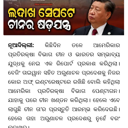
ନୂଆଦିଲ୍ଲୀ:
କିଛିଦିନ ତଳେ ଆମେରିକାର
ପ୍ରତିରକ୍ଷା ବିଭାଗ ଚୀନ ଓ ଭାରତର ସମ୍ଭାବ୍ୟ
ଯୁଦ୍ଧକୁ ନେଇ ଏକ ରିପୋର୍ଟ ପ୍ରକାଶ କରିଥିଲା।
ବେଜିଂ ତାଇୱାନ ସହିତ ଅରୁଣାଚଳ ପ୍ରଦେଶକୁ ନିଜର
କୋର ଅଫ୍ ଇଣ୍ଟରେଷ୍ଟରେ ରଖିଛି ବୋଲି କହିଥିଲା
ଆମେରିକା ପ୍ରତିରକ୍ଷା ବିଭାଗ ପେଣ୍ଟାଗନ।
ଯାହାକୁ ପରେ ଚୀନ ଖଣ୍ଡନ କରିଥିଲା। ହେଲେ ଏବେ
ଲାଗୁଛି ଚୀନ ତା’ର ପ୍ରସ୍ତୁତି ଆରମ୍ଭ କରିଦେଇଛି।
ହେଲେ ତାହା ଅରୁଣାଚଳ ପ୍ରଦେଶରୁ ନୁହେଁ ବରଂ
ଲଦାଖରୁ।