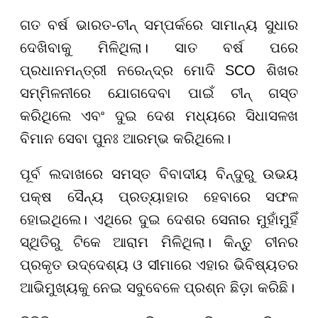
ଗତ ବର୍ଷ ଭାରତ-ଚୀନ୍ ସମ୍ପର୍କରେ ସାମାନ୍ୟ ସୁଧାର
ଦେଖିବାକୁ ମିଳିଥିଲା। ସାତ ବର୍ଷ ପରେ
ପ୍ରଧାନମନ୍ତ୍ରୀ ନରେନ୍ଦ୍ର ମୋଦି SCO ଶିଖର
ସମ୍ମିଳନୀରେ ଯୋଗଦେବା ପାଇଁ ଚୀନ୍ ଗସ୍ତ
କରିଥିଲେ ଏବଂ ଦୁଇ ଦେଶ ମଧ୍ୟରେ ସିଧାସଳଖ
ବିମାନ ସେବା ପୁନଃ ଆରମ୍ଭ କରିଥିଲେ।
ପୂର୍ବ ଲଦାଖରେ ସମସ୍ତ ବିବାଦୀୟ ବିନ୍ଦୁରୁ ଉଭୟ
ପକ୍ଷ ସୈନ୍ୟ ପ୍ରତ୍ୟାହାର ହେବାରେ ସଫଳ
ହୋଇଥିଲେ। ଏଥିରେ ଦୁଇ ଦେଶର ସେନାର ମୁହାଁମୁହିଁ
ସ୍ଥିତିରୁ ଟିକେ ଆରାମ ମିଳିଥିଲା। କିନ୍ତୁ ଚୀନର
ପ୍ରକୃତ ଉଦ୍ଦେଶ୍ୟ ଓ ସୀମାରେ ଏହାର ଭିବିଷ୍ୟତର
ଆଭିମୁଖ୍ୟକୁ ନେଇ ସବୁବେଳେ ପ୍ରଶ୍ନ ଛିଡ଼ା କରିଛି।