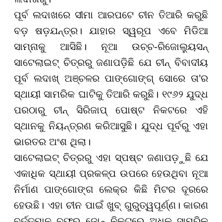
ପୂର୍ବ ଲଦାଖରେ ସୀମା ଆରପଟେ ଚୀନ ତିଆରି କରୁଛି
ବଡ଼ ଷଡ଼ଯନ୍ତ୍ର। ଯାହାର ସ୍ୱରୂପ ଏବେ ମିଡିଆ
ସାମ୍ନାକୁ ଆସିଛି। ନୂଆ ଉଚ୍ଚ-ରିଜୋଲ୍ୟୁସନ୍
ସାଟେଲାଇଟ୍ ଚିତ୍ରରୁ ଜଣାପଡ଼ିଛି ଯେ ଚୀନ୍ ବିବାଦୀୟ
ପୂର୍ବ ଲଦାଖ୍ ଅଞ୍ଚଳର ପାଙ୍ଗୋଙ୍ଗ୍ ସୋରେ ତା’ର
ସ୍ଥାୟୀ ସାମରିକ ଘାଟିକୁ ତିଆରି କରୁଛି। ୧୯୬୨ ଯୁଦ୍ଧ
ପରଠାରୁ ଚୀନ୍ ସିରିଜାପ୍ ପୋଷ୍ଟ ନିକଟରେ ଏହି
ସ୍ଥାନକୁ ନିୟନ୍ତ୍ରଣ କରିଆସୁଛି। ଯୁଦ୍ଧ ପୂର୍ବରୁ ଏହା
ଭାରତର ଅଂଶ ଥିଲା।
ସାଟେଲାଇଟ୍ ଚିତ୍ରରୁ ଏହା ସ୍ପଷ୍ଟ ଜଣାପଡ଼ୁଛି ଯେ
ଏକାଧିକ ସ୍ଥାୟୀ ପ୍ରକଳ୍ପ ଉପରେ ହେଉଥିବା ନୂଆ
ନିର୍ମାଣ ପାଙ୍ଗୋଙ୍ଗ ଲେକ୍ର କିଛି ମିଟର ଦୂରରେ
ହେଉଛି। ଏହା ଚୀନ ପାଇଁ ଖୁବ୍ ଗୁରୁତ୍ୱପୂର୍ଣ୍ଣ। କାରଣ
ବର୍ତ୍ତମାନ ବଫର ଜୋନ୍ ନିକଟରେ ଅଧିକ ସାମରିକ