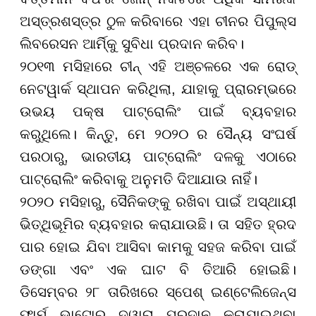
ଅସ୍ତ୍ରଶସ୍ତ୍ର ଠୁଳ କରିବାରେ ଏହା ଚୀନର ପିପୁଲ୍ସ
ଲିବରେସନ ଆର୍ମି୍କୁ ସୁବିଧା ପ୍ରଦାନ କରିବ।
୨୦୧୩ ମସିହାରେ ଚୀନ୍ ଏହି ଅଞ୍ଚଳରେ ଏକ ରୋଡ୍
ନେଟୱାର୍କ ସ୍ଥାପନ କରିଥିଲା, ଯାହାକୁ ପ୍ରାରମ୍ଭରେ
ଉଭୟ ପକ୍ଷ ପାଟ୍ରୋଲିଂ ପାଇଁ ବ୍ୟବହାର
କରୁଥିଲେ। କିନ୍ତୁ, ମେ ୨୦୨୦ ର ସୈନ୍ୟ ସଂଘର୍ଷ
ପରଠାରୁ, ଭାରତୀୟ ପାଟ୍ରୋଲିଂ ଦଳକୁ ଏଠାରେ
ପାଟ୍ରୋଲିଂ କରିବାକୁ ଅନୁମତି ଦିଆଯାଉ ନାହିଁ।
୨୦୨୦ ମସିହାରୁ, ସୈନିକଙ୍କୁ ରଖିବା ପାଇଁ ଅସ୍ଥାୟୀ
ଭିତ୍ଥିଭୂମିର ବ୍ୟବହାର କରାଯାଉଛି। ତା ସହିତ ହ୍ରଦ
ପାର ହୋଇ ଯିବା ଆସିବା କାମକୁ ସହଜ କରିବା ପାଇଁ
ଡଙ୍ଗା ଏବଂ ଏକ ଘାଟ ବି ତିଆରି ହୋଇଛି।
ଡିସେମ୍ବର ୨୮ ତାରିଖରେ ସ୍ପେଶ୍ ଇଣ୍ଟେଲିଜେନ୍ସ
ଫାର୍ମ ଭା୍ଟୋର ଦ୍ୱାରା ପ୍ରଦାନ କରାଯାଇଥିବା