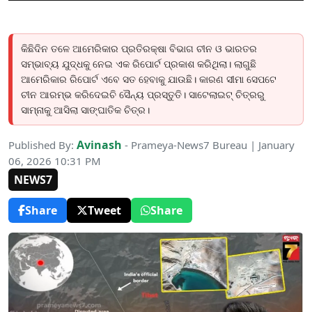
କିଛିଦିନ ତଳେ ଆମେରିକାର ପ୍ରତିରକ୍ଷା ବିଭାଗ ଚୀନ ଓ ଭାରତର
ସମ୍ଭାବ୍ୟ ଯୁଦ୍ଧକୁ ନେଇ ଏକ ରିପୋର୍ଟ ପ୍ରକାଶ କରିଥିଲା। ଲାଗୁଛି
ଆମେରିକାର ରିପୋର୍ଟ ଏବେ ସତ ହେବାକୁ ଯାଉଛି। କାରଣ ସୀମା ସେପଟେ
ଚୀନ ଆରମ୍ଭ କରିଦେଇଚି ସୈନ୍ୟ ପ୍ରସ୍ତୁତି। ସାଟେଲାଇଟ୍ ଚିତ୍ରରୁ
ସାମ୍ନାକୁ ଆସିଲା ସାଙ୍ଘାତିକ ଚିତ୍ର।
Avinash
Published By:
- Prameya-News7 Bureau | January
06, 2026 10:31 PM
NEWS7
Share
Tweet
Share