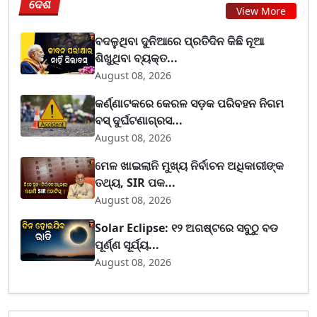
ଦେଶ
View More
ବଦଳୁଥିବା ଦୁନିଆରେ ପ୍ରତିଦିନ କିଛି ନୂଆ
ଶିଖୁଥିବା ବ୍ୟକ୍ତ...
August 08, 2026
କର୍ଣ୍ଣାଟକରେ କେରଳ ସଡ଼କ ପରିବହନ ନିଗମ
ବସ୍ ଦୁର୍ଘଟଣାଗ୍ରସ...
August 08, 2026
ମେଳ ଖାଇଲାନି ମୁଖ୍ୟ ନିର୍ବାଚନ ଅଧିକାରୀଙ୍କ
ତଥ୍ୟ, SIR ପକ...
August 08, 2026
Solar Eclipse: ୧୨ ଅଗଷ୍ଟରେ ସବୁଠୁ ବଡ
ପୂର୍ଣ୍ଣ ସୂର୍ଯ୍ୟ...
August 08, 2026