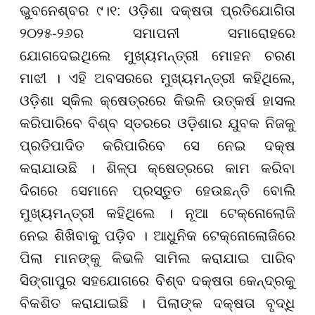
ଭୁବନେଶ୍ବର ୯।୧: ଓଡ଼ିଶା ଦକ୍ଷତା ପ୍ରତିଯୋଗିତା
୨୦୨୫-୨୬ର ସମାପନୀ ସମାରୋହରେ
ଯୋଗଦେଇଥିଲେ ମୁଖ୍ୟମନ୍ତ୍ରୀ ମୋହନ ଚରଣ
ମାଝୀ । ଏହି ଅବସରରେ ମୁଖ୍ୟମନ୍ତ୍ରୀ କହିଥିଲେ,
ଓଡ଼ିଶା ସ୍କିଲ କ୍ଷେତ୍ରରେ କିଭଳି ଉତ୍କର୍ଷ ହାସଲ
କରିପାରିବେ ବିଶ୍ବ ସ୍ତରରେ ଓଡ଼ିଶାର ଯୁବକ ନିଜକୁ
ପ୍ରତିପାଦିତ କରିପାରିବେ ସେ ନେଇ ଦକ୍ଷ
କରାଯାଉଛି । ଶିଳ୍ପ କ୍ଷେତ୍ରରେ କାମ କରିବା
ଦିଗରେ ସେମାନେ ପ୍ରସ୍ତୁତ ହେଉଛନ୍ତି ବୋଲି
ମୁଖ୍ୟମନ୍ତ୍ରୀ କହିଥିଲେ । ନୂଆ ଟେକ୍ନୋଲୋଜି
ନେଇ ଶିଖିବାକୁ ପଡ଼ିବ । ଆଧୁନିକ ଟେକ୍ନୋଲୋଜିରେ
ପିଲା ମାନଙ୍କୁ କିଭଳି ସାମିଲ କରାଯାଇ ପାରିବ
ସିଙ୍ଗାପୁର ସହଯୋଗରେ ବିଶ୍ବ ଦକ୍ଷତା କେନ୍ଦ୍ରକୁ
ବିକଶିତ କରାଯାଇଛି । ପିଲାଙ୍କ ଦକ୍ଷତା ବୃଦ୍ଧି