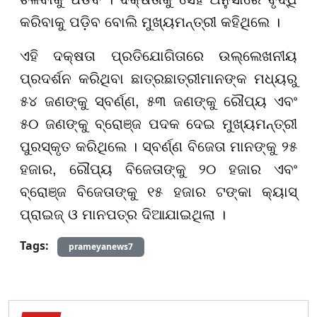
କରିବାକୁ ପଡ଼ିବ ବୋଲି ମୁଖ୍ୟମନ୍ତ୍ରୀ କହିଥିଲେ ।
ଏହି ଦକ୍ଷତା ପ୍ରତିଯୋଗିତାରେ ଉଲ୍ଲେଖନୀୟ
ପ୍ରଦର୍ଶନ କରିଥିବା ଛାତ୍ରଛାତ୍ରୀମାନଙ୍କ ମଧ୍ୟରୁ
୫୪ ଜଣଙ୍କୁ ସ୍ବର୍ଣ୍ଣ, ୫୩ ଜଣଙ୍କୁ ରୌପ୍ୟ ଏବଂ
୫୦ ଜଣଙ୍କୁ ବ୍ରୋଞ୍ଜ ପଦକ ଦେଇ ମୁଖ୍ୟମନ୍ତ୍ରୀ
ପୁରସ୍କୃତ କରିଥିଲେ । ସ୍ବର୍ଣ୍ଣ ବିଜେତା ମାନଙ୍କୁ ୨୫
ହଜାର, ରୌପ୍ୟ ବିଜେତାଙ୍କୁ ୨୦ ହଜାର ଏବଂ
ବ୍ରୋଞ୍ଜ ବିଜେତାଙ୍କୁ ୧୫ ହଜାର ଟଙ୍କା କ୍ୟାସ୍
ପ୍ରାଇଜ୍ ଓ ମାନପତ୍ର ଦିଆଯାଇଥିଲା ।
Tags:
prameyanews7