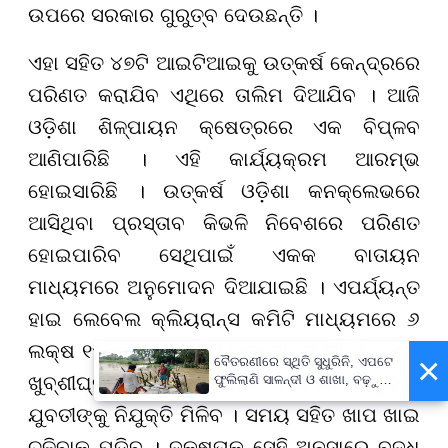
ଉପରେ ସରକାର ଗୁରୁତ୍ବ ଦେଉଛନ୍ତି ।
ଏହା ସହିତ ୪୭ଟି ଆଇଟିଆଇକୁ ଉତ୍କର୍ଷ କେନ୍ଦ୍ରରେ
ପରିଣତ କରାଯିବ ଏଥିରେ ତାଲିମ ଦିଆଯିବ । ଆଜି
ଓଡ଼ିଶା ଶିଳ୍ପାୟନ କ୍ଷେତ୍ରରେ ଏକ ବିପ୍ଳବ
ଆଣିପାରିଛି । ଏହି କାର୍ଯ୍ୟକ୍ରମ ଆରମ୍ଭ
ହୋଇସାରିଛି । ଉତ୍କର୍ଷ ଓଡ଼ିଶା କନକ୍ଲେଭରେ
ଆସିଥିବା ପ୍ରସ୍ତାବ କିଭଳି ନିବେଶରେ ପରିଣତ
ହୋଇପାରିବ ସେଥିପାଇଁ ଏକକ ବାତାୟନ
ମାଧ୍ୟମରେ ଅନୁମୋଦନ ଦିଆଯାଇଛି । ଏପର୍ଯ୍ୟନ୍ତ
ହାଇ ଲେବେଲ କ୍ଲିୟରାନ୍ସ କମିଟି ମାଧ୍ୟମରେ ୬
ଲକ୍ଷ ୧୫ ହଜାର କୋଟିର ଅନୁମୋଦନ ମିଳିଛି । ଏହା
×
ବୈତରଣୀରେ ସ୍ଥିତି ସୁଧୁରିନି, ଏପଟେ
ଖୁବ୍ଶୀଘ୍ର ଗ୍ରାଉଣ୍ଡିଙ୍ଗ ହେବ । ୩ ଲକ୍ଷ ଯୁବକ-
ଫୁଲିଲାଣି ସାଳନ୍ଦୀ ଓ ଶାଖା, ବଢ଼ୁଛି
ବନ୍ୟା ଭୟ
ଯୁବତୀଙ୍କୁ ନିଯୁକ୍ତି ମିଳିବ । ସମୟ ସହିତ ଖାପ ଖାଇ
ଚଳିବାକୁ ପଡିବ । ଦକ୍ଷତାକୁ ସେହି ଅନୁସାରେ ବୃଦ୍ଧି