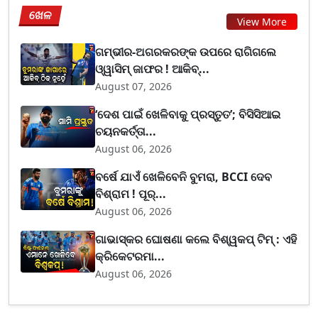
ଖେଳ
View More
ଗମ୍ଭୀର-ଅଗରକରଙ୍କ ଉପରେ ରାଗିଗଲେ
ଓ୍ୱାସିମ୍ ଜାଫର ! ଆକିବ୍...
August 07, 2026
‘ଦେଶ ପାଇଁ ଖେଳିବାକୁ ପ୍ରସ୍ତୁତ’; ବିସିସିଆଇ
ଚୟନକର୍ତ୍ତା...
August 06, 2026
ବର୍ଷେ ଯାଏଁ ଖେଳିବେନି ବୁମରା, BCCI ଦେବ
ବିଶ୍ରାମ ! ପୂର୍...
August 06, 2026
ଗାଭାସ୍କର ଘୋଷଣା କଲେ ବିଶ୍ୱକପ୍ ଟିମ୍ : ଏହି
କ୍ରିକେଟରମା...
August 06, 2026