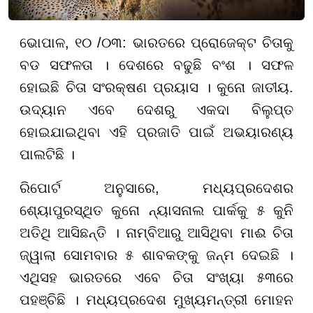
ଭୋପାଳ, ୧୦ /୦୩: ଭାରତରେ ପ୍ରୋଜେକ୍ଟ ଚିତାକୁ
ବଡ ସଫଳତା । ଦେଶରେ ବଢୁଛି ବଂଶ । ସଫଳ
ହୋଇଛି ଚିତା ସଂରକ୍ଷଣ ପ୍ରୟାସ । କୁନୋ ଜାତୀୟ.
ଉଦ୍ୟାନ ଏବେ ଦେଶରୁ ଏକଦା ବିଲୁପ୍ତ
ହୋଇଯାଇଥିବା ଏହି ପ୍ରଜାତି ପାଇଁ ଅଭୟାରଣ୍ୟ
ପାଲଟିଛି ।
ରିପୋର୍ଟ ଅନୁସାରେ, ମଧ୍ୟପ୍ରଦେଶର
ଶ୍ୟୋପୁରସ୍ଥିତ କୁନୋ ନ୍ୟାସନାଲ ପାର୍କକୁ ୫ କୁନି
ଅତିଥି ଆସିଛନ୍ତି । ନାମ୍ବିଆରୁ ଆସିଥିବା ମାଈ ଚିତା
ଜ୍ୱାଲା ସୋମବାର ୫ ଶାବକଙ୍କୁ ଜନ୍ମ ଦେଇଛି ।
ଏଥିସହ ଭାରତରେ ଏବେ ଚିତା ସଂଖ୍ୟା ୫୩ରେ
ପହଞ୍ଚିଛି । ମଧ୍ୟପ୍ରଦେଶ ମୁଖ୍ୟମନ୍ତ୍ରୀ ମୋହନ