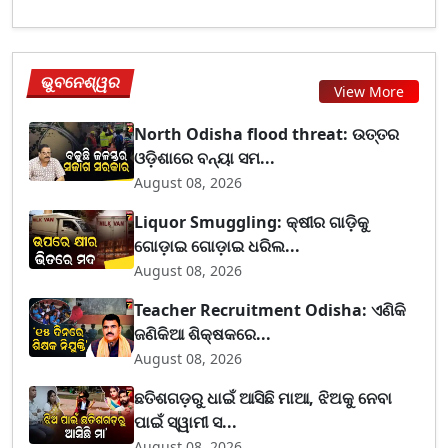
ଭୁବନେଶ୍ୱର
View More
North Odisha flood threat: ଉତ୍ତର
ଓଡ଼ିଶାରେ ବନ୍ୟା ସମ...
August 08, 2026
Liquor Smuggling: କ୍ଷୀର ଗାଡ଼ିକୁ
ଗୋଡ଼ାଇ ଗୋଡ଼ାଇ ଧରିଲ...
August 08, 2026
Teacher Recruitment Odisha: ଏଣିକି
ଜଣିକିଆ ଶିକ୍ଷକରେ...
August 08, 2026
ଛତିଶଗଡ଼ରୁ ଧାଇଁ ଆସିଛି ମାଆ, ଝିଅକୁ ନେବା
ପାଇଁ ସ୍ୱାମୀ ସ...
August 08, 2026