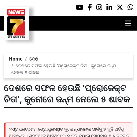
☰
Home
ଦେଶ
ଦେଶରେ ସଫଳ ହେଉଛି 'ପ୍ରୋଜେକ୍ଟ ଚିତା', କୁନୋରେ ଜନ୍ମ
ନେଲେ ୫ ଶାବକ
ଦେଶରେ ସଫଳ ହେଉଛି 'ପ୍ରୋଜେକ୍ଟ
ଚିତା', କୁନୋରେ ଜନ୍ମ ନେଲେ ୫ ଶାବକ
ମଧ୍ୟପ୍ରଦେଶର ଶ୍ୟୋପୁରସ୍ଥିତ କୁନୋ ନ୍ୟାସନାଲ ପାର୍କକୁ ୫ କୁନି ଅତିଥି
ଆସିଛନ୍ତି । ନାମ୍ବିଆରୁ ଆସିଥିବା ମାଈ ଚିତା ଜ୍ୱାଲା ସୋମବାର ୫ ଶାବକଙ୍କୁ