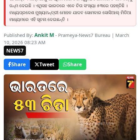
ଜନ୍ମ ଦେଇଛି । ଏଥିସହ ଭାରତରେ ଏବେ ଚିତା ସଂଖ୍ୟା ୫୩ରେ ପହଞ୍ଚିଛି ।
ମଧ୍ୟପ୍ରଦେଶ ମୁଖ୍ୟମନ୍ତ୍ରୀ ମୋହନ ଯାଦବ ସୋମବାର ସୋସିଆଲ୍ ମିଡିଆ
ମାଧ୍ୟମରେ ଏହି ସୂଚନା ଦେଇଛନ୍ତି ।
Ankit M
Published By:
- Prameya-News7 Bureau | March
10, 2026 08:23 AM
NEWS7
Share
Tweet
Share