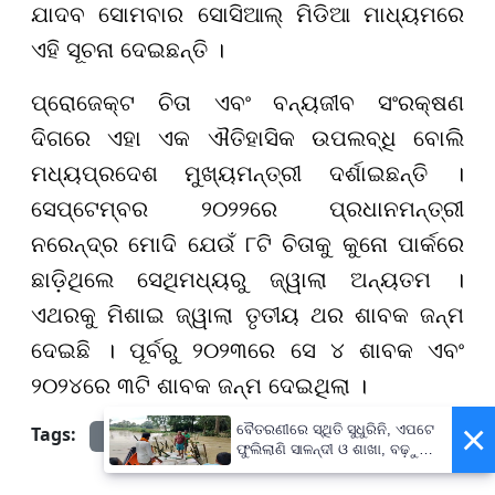
ଯାଦବ ସୋମବାର ସୋସିଆଲ୍ ମିଡିଆ ମାଧ୍ୟମରେ
ଏହି ସୂଚନା ଦେଇଛନ୍ତି ।
ପ୍ରୋଜେକ୍ଟ ଚିତା ଏବଂ ବନ୍ୟଜୀବ ସଂରକ୍ଷଣ
ଦିଗରେ ଏହା ଏକ ଐତିହାସିକ ଉପଲବ୍ଧି ବୋଲି
ମଧ୍ୟପ୍ରଦେଶ ମୁଖ୍ୟମନ୍ତ୍ରୀ ଦର୍ଶାଇଛନ୍ତି ।
ସେପ୍ଟେମ୍ବର ୨୦୨୨ରେ ପ୍ରଧାନମନ୍ତ୍ରୀ
ନରେନ୍ଦ୍ର ମୋଦି ଯେଉଁ ୮ଟି ଚିତାକୁ କୁନୋ ପାର୍କରେ
ଛାଡି଼ଥିଲେ ସେଥିମଧ୍ୟରୁ ଜ୍ୱାଲା ଅନ୍ୟତମ ।
ଏଥରକୁ ମିଶାଇ ଜ୍ୱାଲା ତୃତୀୟ ଥର ଶାବକ ଜନ୍ମ
ଦେଇଛି । ପୂର୍ବରୁ ୨୦୨୩ରେ ସେ ୪ ଶାବକ ଏବଂ
୨୦୨୪ରେ ୩ଟି ଶାବକ ଜନ୍ମ ଦେଇଥିଲା ।
×
ବୈତରଣୀରେ ସ୍ଥିତି ସୁଧୁରିନି, ଏପଟେ
Tags:
prameyanews7
ଫୁଲିଲାଣି ସାଳନ୍ଦୀ ଓ ଶାଖା, ବଢ଼ୁଛି
ବନ୍ୟା ଭୟ