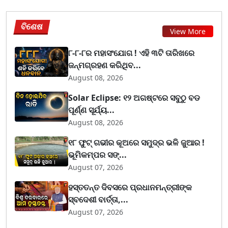
ବିଶେଷ
View More
୮-୮-୮ର ମହାସଂଯୋଗ ! ଏହି ୩ଟି ତାରିଖରେ
ଜନ୍ମଗ୍ରହଣ କରିଥିବ...
August 08, 2026
Solar Eclipse: ୧୨ ଅଗଷ୍ଟରେ ସବୁଠୁ ବଡ
ପୂର୍ଣ୍ଣ ସୂର୍ଯ୍ୟ...
August 08, 2026
୧୮ ଫୁଟ୍ ଗଭୀର କୂଅରେ ସମୁଦ୍ର ଭଳି ଜୁଆର !
ଭୂମିକମ୍ପର ସଙ୍...
August 07, 2026
ହସ୍ତତନ୍ତ ଦିବସରେ ପ୍ରଧାନମନ୍ତ୍ରୀଙ୍କ
ସ୍ବଦେଶୀ ବାର୍ତ୍ତା,...
August 07, 2026