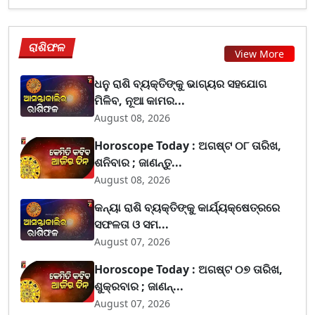
ରାଶିଫଳ
View More
ଧନୁ ରାଶି ବ୍ୟକ୍ତିଙ୍କୁ ଭାଗ୍ୟର ସହଯୋଗ
ମିଳିବ, ନୂଆ କାମର...
August 08, 2026
Horoscope Today : ଅଗଷ୍ଟ ୦୮ ତାରିଖ,
ଶନିବାର ; ଜାଣନ୍ତୁ...
August 08, 2026
କନ୍ୟା ରାଶି ବ୍ୟକ୍ତିଙ୍କୁ କାର୍ଯ୍ୟକ୍ଷେତ୍ରରେ
ସଫଳତା ଓ ସମ...
August 07, 2026
Horoscope Today : ଅଗଷ୍ଟ ୦୭ ତାରିଖ,
ଶୁକ୍ରବାର ; ଜାଣନ୍...
August 07, 2026