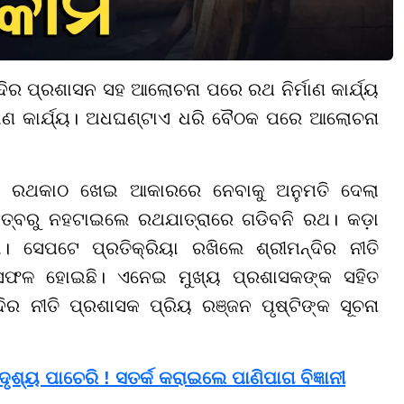
ଦିର ପ୍ରଶାସନ ସହ ଆଲୋଚନା ପରେ ରଥ ନିର୍ମାଣ କାର୍ଯ୍ୟ
ାଣ କାର୍ଯ୍ୟ। ଅଧଘଣ୍ଟାଏ ଧରି ବୈଠକ ପରେ ଆଲୋଚନା
ଯେ, ରଥକାଠ ଖେଇ ଆକାରରେ ନେବାକୁ ଅନୁମତି ଦେଲା
ୟିତ୍ବରୁ ନହଟାଇଲେ ରଥଯାତ୍ରାରେ ଗଡିବନି ରଥ। କଡ଼ା
ା। ସେପଟେ ପ୍ରତିକ୍ରିୟା ରଖିଲେ ଶ୍ରୀମନ୍ଦିର ନୀତି
 ସଫଳ ହୋଇଛି। ଏନେଇ ମୁଖ୍ୟ ପ୍ରଶାସକଙ୍କ ସହିତ
ିର ନୀତି ପ୍ରଶାସକ ପ୍ରିୟ ରଞ୍ଜନ ପୃଷ୍ଟିଙ୍କ ସୂଚନା
ୃଶ୍ୟ ପାଚେରି ! ସତର୍କ କରାଇଲେ ପାଣିପାଗ ବିଜ୍ଞାନୀ