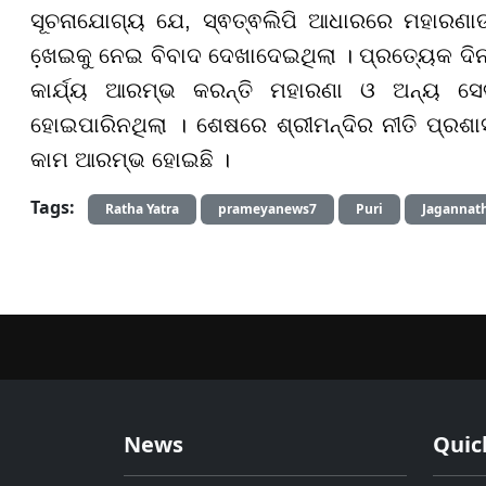
ସୂଚନାଯୋଗ୍ୟ ଯେ,
ସ୍ଵତ୍ଵଲିପି ଆଧାରରେ ମହାରଣାଙ
ଖେ଼ଇକୁ ନେଇ ବିବାଦ ଦେଖାଦେଇଥିଲା । ପ୍ରତ୍ୟେକ ଦିନ
କାର୍ଯ୍ୟ ଆରମ୍ଭ କରନ୍ତି ମହାରଣା ଓ ଅନ୍ୟ ସେ
ହୋଇପାରିନଥିଲା । ଶେଷରେ ଶ୍ରୀମନ୍ଦିର ନୀତି ପ୍ର
କାମ ଆରମ୍ଭ ହୋଇଛି ।
Tags:
Ratha Yatra
prameyanews7
Puri
Jagannath
News
Quic