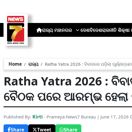
ରାଜ୍ୟ
ମହାନଗର
ଦେଶ
ବିଦେଶ
ରାଜନୀତି
ଶିକ୍ଷା 
Home
ରାଜ୍ୟ
Ratha Yatra 2026 : ବିବାଦରେ ପଡ଼ିଲା ପୂର୍ଣ୍ଣଚ୍
Ratha Yatra 2026 : ବିବାଦ
ବୈଠକ ପରେ ଆରମ୍ଭ ହେଲା ର
Kirti
Published By:
- Prameya-News7 Bureau | June 17, 2026 
Share
Tweet
Share