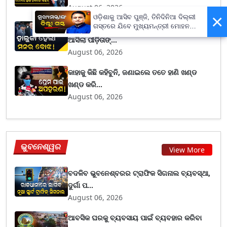
August 06, 2026
×
ଓଡ଼ିଶାକୁ ଆସିବ ପୁଞ୍ଜି, ତିନିଦିନିଆ ଦିଲ୍ଲୀ
ଗସ୍ତରେ ଯିବେ ମୁଖ୍ୟମନ୍ତ୍ରୀ ମୋହନ
ତରୁଣ ତେଜପାଲ ଦୋଷୀ ସାବ୍ୟସ୍ତ ହେବା ପରେ
ମାଝୀ
ଆସିଲା ପୀଡ଼ିତାଙ୍...
August 06, 2026
କାହାକୁ କିଛି କହିବୁନି, ଜଣାଇଲେ ତତେ ହାଣି ଖଣ୍ଡ
ଖଣ୍ଡ କରି...
August 06, 2026
ଭୁବନେଶ୍ୱର
View More
ବଦଳିବ ଭୁବନେଶ୍ବରର ଟ୍ରାଫିକ ସିଗନାଲ ବ୍ୟବସ୍ଥା,
ଦୁର୍ଗା ପ...
August 06, 2026
ଆବସିକ ଘରକୁ ବ୍ୟବସାୟ ପାଇଁ ବ୍ୟବହାର କରିବା