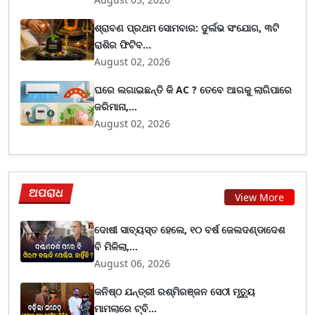
ଶ୍ରାବଣ ପ୍ରଥମ ସୋମବାର: ଦୁର୍ଲଭ ସଂଯୋଗ, ୩ଟି
ରାଶିର ଫିଟିବ...
August 02, 2026
ଘରେ ଲଗାଇଛନ୍ତି କି AC ? ତେବେ ଆଗକୁ ଲାଗିପାରେ
ଜରିମାନା,...
August 02, 2026
ଅପରାଧ
View More
ଦୋଷୀ ସାବ୍ୟସ୍ତ ହେଲେ, ୧୦ ବର୍ଷ ଜେଲଦଣ୍ଡାଦେଶ
ବି ମିଳିଲା,...
August 06, 2026
କନିଷ୍ଠ ଯନ୍ତ୍ରୀ ରଶ୍ମିରଞ୍ଜନ ସେଠୀ ମୃତ୍ୟୁ
ମାମଲାରେ ଟ୍ବି...