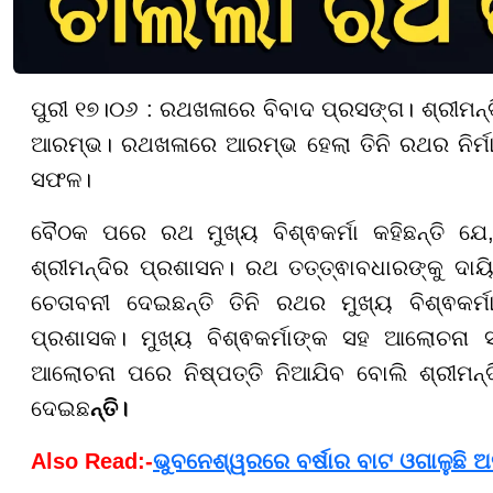
ପୁରୀ ୧୭।୦୬ : ରଥଖଳାରେ ବିବାଦ ପ୍ରସଙ୍ଗ। ଶ୍ରୀମନ୍
ଆରମ୍ଭ। ରଥଖଳାରେ ଆରମ୍ଭ ହେଲା ତିନି ରଥର ନିର୍ମ
ସଫଳ।
ବୈଠକ ପରେ ରଥ ମୁଖ୍ୟ ବିଶ୍ଵକର୍ମା କହିଛନ୍ତି 
ଶ୍ରୀମନ୍ଦିର ପ୍ରଶାସନ। ରଥ ତତ୍ତ୍ଵାବଧାରଙ୍କୁ ଦା
ଚେତାବନୀ ଦେଇଛନ୍ତି ତିନି ରଥର ମୁଖ୍ୟ ବିଶ୍ଵକର୍ମ
ପ୍ରଶାସକ। ମୁଖ୍ୟ ବିଶ୍ଵକର୍ମାଙ୍କ ସହ ଆଲୋଚନା
ଆଲୋଚନା ପରେ ନିଷ୍ପତ୍ତି ନିଆଯିବ ବୋଲି ଶ୍ରୀମନ୍ଦ
ଦେଇଛ
ନ୍ତି।
Also Read:-
ଭୁବନେଶ୍ୱରରେ ବର୍ଷାର ବାଟ ଓଗାଳୁଛି ଅଦ