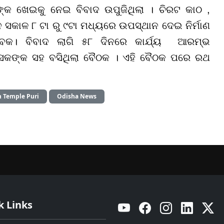
୍କ ଖେଇକୁ ନେଇ ବିବାଦ ଉପୁଜିଥିଲା । ଚିରଟ କାଠ ,
 ସକାଳ ୮ ଟା ରୁ ୯ଟା ମଧ୍ୟରେ ଉପସ୍ଥାନ ଦେଇ ନିର୍ମାଣ
ବକ। ବିବାଦ ଲାଗି ୫୮ ଦିନରେ କାର୍ଯ୍ୟ ଆରମ୍ଭ
ଶାସକଙ୍କ ସହ ବସିଥିଲା ବୈଠକ । ଏହି ବୈଠକ ପରେ ରଥ
 Temple Puri
Odisha News
k Links
YouTube
Facebook
Instagram
Linkedin
Twitt