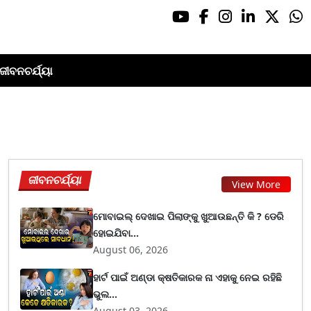
ଜୀବନଚର୍ଯ୍ୟା
ଜୀବନଚର୍ଯ୍ୟା
View More
ମୋବାଇଲ୍ ଦେଖାଇ ପିଲାଙ୍କୁ ଖୁଆଉଛନ୍ତି କି ? ଡେରି
ହୋଇଯିବା...
August 06, 2026
ହାର୍ଟ ପାଇଁ ଅଣ୍ଡା କ୍ଷତିକାରକ ନା ଏହାକୁ ନେଇ ରହିଛି
ଭୁଲ...
August 03, 2026