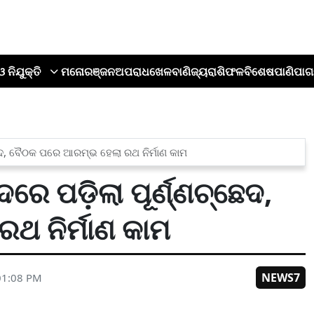
ଓ ନିଯୁକ୍ତି
ମନୋରଞ୍ଜନ
ଅପରାଧ
ଖେଳ
ବାଣିଜ୍ୟ
ରାଶିଫଳ
ବିଶେଷ
ପାଣିପାଗ
ଛେଦ, ବୈଠକ ପରେ ଆରମ୍ଭ ହେଲା ରଥ ନିର୍ମାଣ କାମ
ରେ ପଡ଼ିଲା ପୂର୍ଣ୍ଣଚ୍ଛେଦ,
ଥ ନିର୍ମାଣ କାମ
NEWS7
01:08 PM