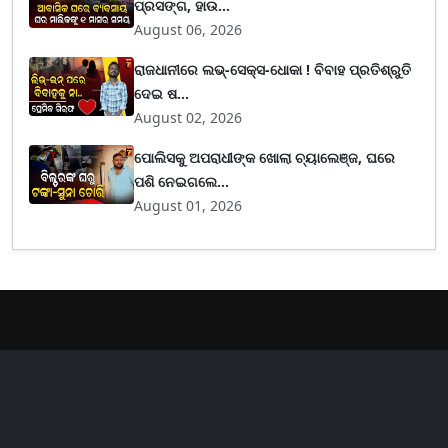
ପ୍ରସଙ୍ଗ, ହାଉ...
August 06, 2026
ରାଜଧାନୀରେ ଲଭ୍-ସେକ୍ସ-ଧୋକା ! ବିବାହ ପ୍ରତିଶ୍ରୁତି
ଦେଇ ଷ...
August 02, 2026
ପୋଲିସକୁ ଅପରାଧୀଙ୍କ ଖୋଲା ଚ୍ୟାଲେଞ୍ଜ, ଘରେ
ପଶି ନେଇଗଲେ...
August 01, 2026
er