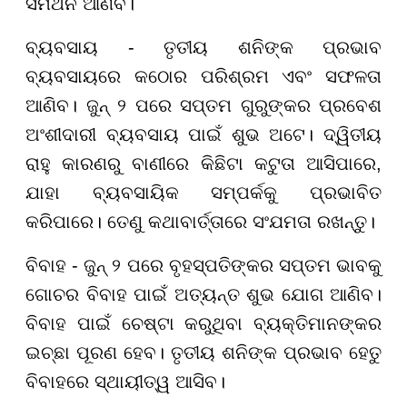
ସମର୍ଥନ ଆଣିବ।
ବ୍ୟବସାୟ - ତୃତୀୟ ଶନିଙ୍କ ପ୍ରଭାବ
ବ୍ୟବସାୟରେ କଠୋର ପରିଶ୍ରମ ଏବଂ ସଫଳତା
ଆଣିବ। ଜୁନ୍ ୨ ପରେ ସପ୍ତମ ଗୁରୁଙ୍କର ପ୍ରବେଶ
ଅଂଶୀଦାରୀ ବ୍ୟବସାୟ ପାଇଁ ଶୁଭ ଅଟେ। ଦ୍ୱିତୀୟ
ରାହୁ କାରଣରୁ ବାଣୀରେ କିଛିଟା କଟୁତା ଆସିପାରେ,
ଯାହା ବ୍ୟବସାୟିକ ସମ୍ପର୍କକୁ ପ୍ରଭାବିତ
କରିପାରେ। ତେଣୁ କଥାବାର୍ତ୍ତାରେ ସଂଯମତା ରଖନ୍ତୁ।
ବିବାହ - ଜୁନ୍ ୨ ପରେ ବୃହସ୍ପତିଙ୍କର ସପ୍ତମ ଭାବକୁ
ଗୋଚର ବିବାହ ପାଇଁ ଅତ୍ୟନ୍ତ ଶୁଭ ଯୋଗ ଆଣିବ।
ବିବାହ ପାଇଁ ଚେଷ୍ଟା କରୁଥିବା ବ୍ୟକ୍ତିମାନଙ୍କର
ଇଚ୍ଛା ପୂରଣ ହେବ। ତୃତୀୟ ଶନିଙ୍କ ପ୍ରଭାବ ହେତୁ
ବିବାହରେ ସ୍ଥାୟୀତ୍ୱ ଆସିବ।