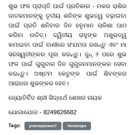
ଶୁଭ ଫଳ ପ୍ରାପ୍ତି ପାଇଁ ପ୍ରତିକାର - ମକର ରାଶିର
ଜାତକମାନଙ୍କୁ ତୃତୀୟ ଶନିଙ୍କ ଶୁଭତ୍ୱ ବଢ଼ାଇବା
ପାଇଁ ପ୍ରତି ଶନିବାର ଦିନ ହନୁମାନ ଚାଳିଶା ପାଠ
କରିବା ଉଚିତ୍। ଦ୍ୱିତୀୟ ରାହୁଙ୍କ ଅଶୁଭତ୍ୱ
କମାଇବା ପାଇଁ ବାଣୀରେ ସଂଯମତା ରଖନ୍ତୁ ଏବଂ ମା
ସରସ୍ୱତୀଙ୍କର ପୂଜା କରନ୍ତୁ। ଜୁନ୍ ୨ ପରେ ଶୁଭ
ଫଳ ପାଇଁ ଗୁରୁବାର ଦିନ ଗୁରୁଜନମାନଙ୍କର ସେବା
କରନ୍ତୁ। ଅଷ୍ଟମ କେତୁଙ୍କ ପାଇଁ ଶିବଙ୍କର
ଆରାଧନା ଶୁଭଙ୍କର ହେବ।
ଜ୍ୟୋତିର୍ବିଦ ଶ୍ରୀ ସିଦ୍ଧାର୍ଥ ଶେଖର ନାୟକ
ଯୋଗାଯୋଗ - 8249826682
Tags:
prameyanews7
Horoscope