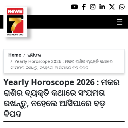
☰
Home
ରାଶିଫଳ
Yearly Horoscope 2026 : ମକର ରାଶିର ବ୍ୟକ୍ତି କଥାରେ
ସଂଯମତା ରଖନ୍ତୁ, ନହେଲେ ଆସିପାରେ ବଡ଼ ବିପଦ
Yearly Horoscope 2026 : ମକର
ରାଶିର ବ୍ୟକ୍ତି କଥାରେ ସଂଯମତା
ରଖନ୍ତୁ, ନହେଲେ ଆସିପାରେ ବଡ଼
ବିପଦ