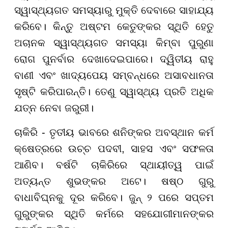
ସ୍ୱାସ୍ଥ୍ୟଗତ ସମସ୍ୟାରୁ ମୁକ୍ତି ଦେବାରେ ସାହାଯ୍ୟ
କରିବେ। କିନ୍ତୁ ଅଷ୍ଟମ କେତୁଙ୍କର ସ୍ଥିତି ହେତୁ
ଅଚାନକ ସ୍ୱାସ୍ଥ୍ୟଗତ ସମସ୍ୟା କିମ୍ବା ପୁରୁଣା
ରୋଗ ପୁନର୍ବାର ଦେଖାଦେଇପାରେ। ଦ୍ୱିତୀୟ ରାହୁ
ବାଣୀ ଏବଂ ଖାଦ୍ୟପେୟ ସମ୍ବନ୍ଧରେ ଅସାବଧାନତା
ସୃଷ୍ଟି କରିପାରନ୍ତି। ତେଣୁ ସ୍ୱାସ୍ଥ୍ୟ ପ୍ରତି ଅଧିକ
ଯତ୍ନ ନେବା ଜରୁରୀ।
ଚାକିରି - ତୃତୀୟ ଭାବରେ ଶନିଙ୍କର ଅବସ୍ଥାନ କର୍ମ
କ୍ଷେତ୍ରରେ ଉଚ୍ଚ ପଦବୀ, ସାହସ ଏବଂ ସଫଳତା
ଆଣିବ। ବର୍ଷଟି ଚାକିରିରେ ସ୍ଥାୟୀତ୍ୱ ପାଇଁ
ଅତ୍ୟନ୍ତ ଶୁଭଙ୍କର ଅଟେ। ଷଷ୍ଠ ଗୁରୁ
ବାଧାବିଘ୍ନକୁ ଦୂର କରିବେ। ଜୁନ୍ ୨ ପରେ ସପ୍ତମ
ଗୁରୁଙ୍କର ସ୍ଥିତି କର୍ମରେ ସହଯୋଗୀମାନଙ୍କର