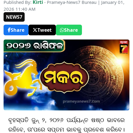
Kirti
Published By:
- Prameya-News7 Bureau | January 01,
2026 11:40 AM
NEWS7
Share
Tweet
Share
ବୃହସ୍ପତି ଜୁନ୍ ୨, ୨୦୨୬ ପର୍ଯ୍ୟନ୍ତ ଷଷ୍ଠ ଭାବରେ
ରହିବେ, ତା'ପରେ ସପ୍ତମ ଭାବକୁ ପ୍ରବେଶ କରିବେ।