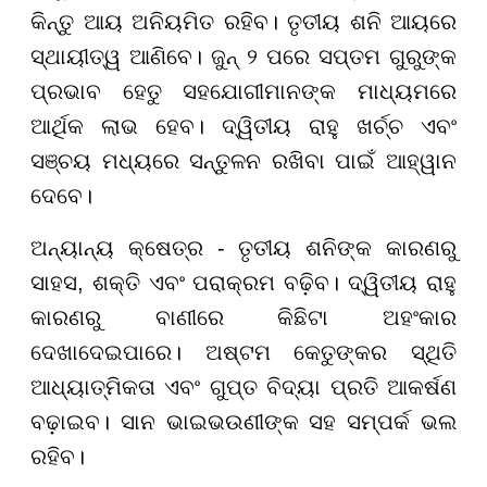
କିନ୍ତୁ ଆୟ ଅନିୟମିତ ରହିବ। ତୃତୀୟ ଶନି ଆୟରେ
ସ୍ଥାୟୀତ୍ୱ ଆଣିବେ। ଜୁନ୍ ୨ ପରେ ସପ୍ତମ ଗୁରୁଙ୍କ
ପ୍ରଭାବ ହେତୁ ସହଯୋଗୀମାନଙ୍କ ମାଧ୍ୟମରେ
ଆର୍ଥିକ ଲାଭ ହେବ। ଦ୍ୱିତୀୟ ରାହୁ ଖର୍ଚ୍ଚ ଏବଂ
ସଞ୍ଚୟ ମଧ୍ୟରେ ସନ୍ତୁଳନ ରଖିବା ପାଇଁ ଆହ୍ୱାନ
ଦେବେ।
ଅନ୍ୟାନ୍ୟ କ୍ଷେତ୍ର - ତୃତୀୟ ଶନିଙ୍କ କାରଣରୁ
ସାହସ, ଶକ୍ତି ଏବଂ ପରାକ୍ରମ ବଢ଼ିବ। ଦ୍ୱିତୀୟ ରାହୁ
କାରଣରୁ ବାଣୀରେ କିଛିଟା ଅହଂକାର
ଦେଖାଦେଇପାରେ। ଅଷ୍ଟମ କେତୁଙ୍କର ସ୍ଥିତି
ଆଧ୍ୟାତ୍ମିକତା ଏବଂ ଗୁପ୍ତ ବିଦ୍ୟା ପ୍ରତି ଆକର୍ଷଣ
ବଢ଼ାଇବ। ସାନ ଭାଇଭଉଣୀଙ୍କ ସହ ସମ୍ପର୍କ ଭଲ
ରହିବ।