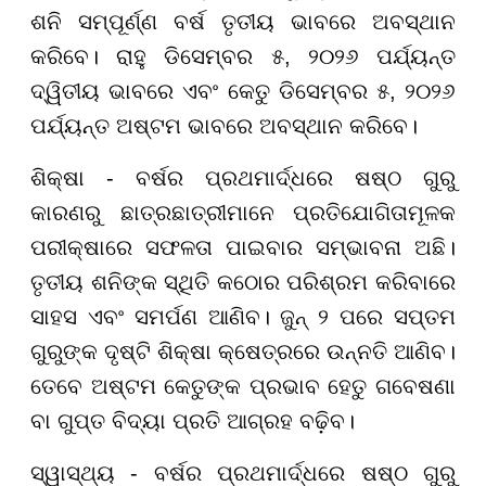
ଶନି ସମ୍ପୂର୍ଣ୍ଣ ବର୍ଷ ତୃତୀୟ ଭାବରେ ଅବସ୍ଥାନ
କରିବେ। ରାହୁ ଡିସେମ୍ବର ୫, ୨୦୨୬ ପର୍ଯ୍ୟନ୍ତ
ଦ୍ୱିତୀୟ ଭାବରେ ଏବଂ କେତୁ ଡିସେମ୍ବର ୫, ୨୦୨୬
ପର୍ଯ୍ୟନ୍ତ ଅଷ୍ଟମ ଭାବରେ ଅବସ୍ଥାନ କରିବେ।
ଶିକ୍ଷା - ବର୍ଷର ପ୍ରଥମାର୍ଦ୍ଧରେ ଷଷ୍ଠ ଗୁରୁ
କାରଣରୁ ଛାତ୍ରଛାତ୍ରୀମାନେ ପ୍ରତିଯୋଗିତାମୂଳକ
ପରୀକ୍ଷାରେ ସଫଳତା ପାଇବାର ସମ୍ଭାବନା ଅଛି।
ତୃତୀୟ ଶନିଙ୍କ ସ୍ଥିତି କଠୋର ପରିଶ୍ରମ କରିବାରେ
ସାହସ ଏବଂ ସମର୍ପଣ ଆଣିବ। ଜୁନ୍ ୨ ପରେ ସପ୍ତମ
ଗୁରୁଙ୍କ ଦୃଷ୍ଟି ଶିକ୍ଷା କ୍ଷେତ୍ରରେ ଉନ୍ନତି ଆଣିବ।
ତେବେ ଅଷ୍ଟମ କେତୁଙ୍କ ପ୍ରଭାବ ହେତୁ ଗବେଷଣା
ବା ଗୁପ୍ତ ବିଦ୍ୟା ପ୍ରତି ଆଗ୍ରହ ବଢ଼ିବ।
ସ୍ୱାସ୍ଥ୍ୟ - ବର୍ଷର ପ୍ରଥମାର୍ଦ୍ଧରେ ଷଷ୍ଠ ଗୁରୁ