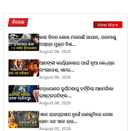
ବିଦେଶ
View More
କଳା ଦିନର ଶୋକ ମନାଉଛି ଜାପାନ, ପରମାଣୁ
ଅସ୍ତ୍ର ମୁକ୍ତ ବିଶ...
August 06, 2026
ଆତଙ୍କୀ କାର୍ଯ୍ୟକଳାପ ପାଇଁ ନୂଆ କେନ୍ଦ୍ର
ବାଂଲାଦେଶ, ସତର...
August 06, 2026
ବଡ଼ଧରଣର ଦୁର୍ଘଟଣାରୁ ବର୍ତ୍ତିଲା ଆମେରିକା
ରାଷ୍ଟ୍ରପତିଙ୍କ...
August 06, 2026
ଏବେ ରାଜପ୍ରାସାଦ ନୁହେଁ ରଣଭୂମିରେ ଦେଖା
ହେବ: ସେ ଏବେ ରାଜ...
August 05, 2026