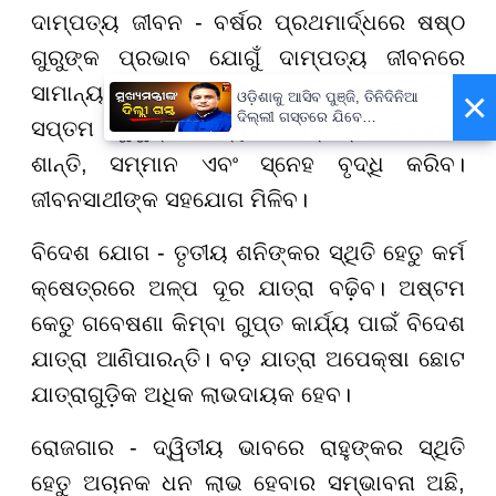
ଦାମ୍ପତ୍ୟ ଜୀବନ - ବର୍ଷର ପ୍ରଥମାର୍ଦ୍ଧରେ ଷଷ୍ଠ
ଗୁରୁଙ୍କ ପ୍ରଭାବ ଯୋଗୁଁ ଦାମ୍ପତ୍ୟ ଜୀବନରେ
ସାମାନ୍ୟ ଚାପ ଦେଖାଦେଇପାରେ। ଜୁନ୍ ୨ ପରେ
×
ଓଡ଼ିଶାକୁ ଆସିବ ପୁଞ୍ଜି, ତିନିଦିନିଆ
ଦିଲ୍ଲୀ ଗସ୍ତରେ ଯିବେ
ସପ୍ତମ ଗୁରୁଙ୍କର ସ୍ଥିତି ଦାମ୍ପତ୍ୟ ଜୀବନରେ
ମୁଖ୍ୟମନ୍ତ୍ରୀ ମୋହନ ମାଝୀ
ଶାନ୍ତି, ସମ୍ମାନ ଏବଂ ସ୍ନେହ ବୃଦ୍ଧି କରିବ।
ଜୀବନସାଥୀଙ୍କ ସହଯୋଗ ମିଳିବ।
ବିଦେଶ ଯୋଗ - ତୃତୀୟ ଶନିଙ୍କର ସ୍ଥିତି ହେତୁ କର୍ମ
କ୍ଷେତ୍ରରେ ଅଳ୍ପ ଦୂର ଯାତ୍ରା ବଢ଼ିବ। ଅଷ୍ଟମ
କେତୁ ଗବେଷଣା କିମ୍ବା ଗୁପ୍ତ କାର୍ଯ୍ୟ ପାଇଁ ବିଦେଶ
ଯାତ୍ରା ଆଣିପାରନ୍ତି। ବଡ଼ ଯାତ୍ରା ଅପେକ୍ଷା ଛୋଟ
ଯାତ୍ରାଗୁଡ଼ିକ ଅଧିକ ଲାଭଦାୟକ ହେବ।
ରୋଜଗାର - ଦ୍ୱିତୀୟ ଭାବରେ ରାହୁଙ୍କର ସ୍ଥିତି
ହେତୁ ଅଚାନକ ଧନ ଲାଭ ହେବାର ସମ୍ଭାବନା ଅଛି,