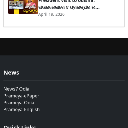
President visit to odisha:
ରାଉରକେଲାରେ ୪ ପ୍ରକଳ୍ପର ଲ...
April 19, 2026
News
News7 Odia
Prameya-ePaper
Prameya-Odia
Prameya-English
Quick Links