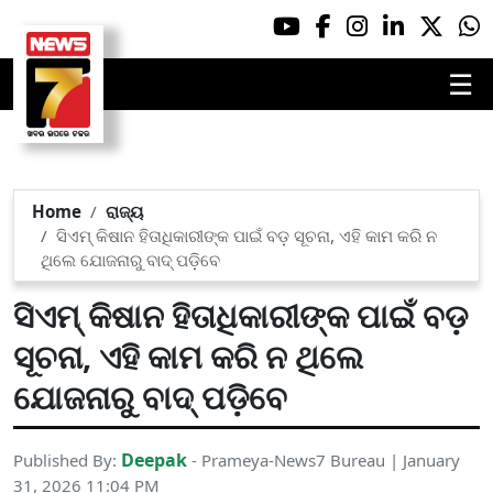
☰
Home
ରାଜ୍ୟ
ସିଏମ୍ କିଷାନ ହିତାଧିକାରୀଙ୍କ ପାଇଁ ବଡ଼ ସୂଚନା, ଏହି କାମ କରି ନ
ଥିଲେ ଯୋଜନାରୁ ବାଦ୍ ପଡ଼ିବେ
ସିଏମ୍ କିଷାନ ହିତାଧିକାରୀଙ୍କ ପାଇଁ ବଡ଼
ସୂଚନା, ଏହି କାମ କରି ନ ଥିଲେ
ଯୋଜନାରୁ ବାଦ୍ ପଡ଼ିବେ
Deepak
Published By:
- Prameya-News7 Bureau | January
31, 2026 11:04 PM