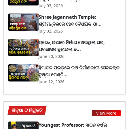
July 03, 2026
Shree Jagannath Temple:
ଶ୍ରୀମନ୍ଦିରରେ ହେବ ବୈଷୟିକ ଯା...
July 02, 2026
ଡ୍ରେନ୍ ଉପରେ ନିର୍ମାଣ ହୋଇଥିଲା ଘର,
ପ୍ରଶାସନ ବୁଲାଇଲା ବ...
June 20, 2026
ହିମାଚଳ ପଇଡ଼ରେ ରଥ ନିର୍ମାଣକାରୀ ସେବକଙ୍କ
ତୃଷ୍ଣା ମେଣ୍ଟି...
June 12, 2026
ଶିକ୍ଷା ଓ ନିଯୁକ୍ତି
View More
Youngest Professor: ୩୦୬ ବର୍ଷର