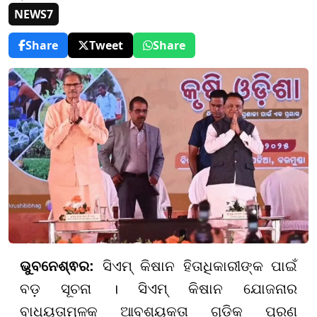
NEWS7
Share
Tweet
Share
ଭୁବନେଶ୍ଵର:
ସିଏମ୍ କିଷାନ ହିତାଧିକାରୀଙ୍କ ପାଇଁ
ବଡ଼ ସୂଚନା । ସିଏମ୍ କିଷାନ ଯୋଜନାର
ବାଧ୍ୟତାମୂଳକ ଆବଶ୍ୟକତା ଗୁଡ଼ିକ ପୂରଣ