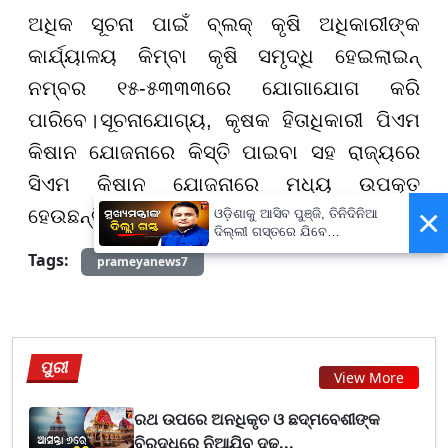
ଅ
ଧିକ ସୂଚନା ପାଇଁ ବ୍ଲକ୍ କୃଷି ଅଧିକାରୀଙ୍କ
କାର୍ଯ୍ୟାଳୟ କିମ୍ବା କୃଷି ସମୃଦ୍ଧି ହେଇଲାଇନ୍
ନମ୍ବର ୧୫-୫୩୩୩ରେ ଯୋଗାଯୋଗ କରି
ପାରିବେ
।
ସୂଚନାଯୋଗ୍ୟ, କୃଷକ ହିତାଧିକାରୀ ପିଏମ
କିଷାନ ଯୋଜନାରେ କିସ୍ତି ପାଇବା ସହ ରାଜ୍ୟରେ
ସିଏମ କିଷାନ ଯୋଜନାରେ ମଧ୍ୟ ଉପକୃତ
×
ହେଉଛନ୍ତି।
ଓଡ଼ିଶାକୁ ଆସିବ ପୁଞ୍ଜି, ତିନିଦିନିଆ
ଦିଲ୍ଲୀ ଗସ୍ତରେ ଯିବେ
ମୁଖ୍ୟମନ୍ତ୍ରୀ ମୋହନ ମାଝୀ
Tags:
prameyanews7
ପୁରୀ
View More
ରଥ ଉପରେ ଅନଧିକୃତ ଓ ଛଦ୍ମବେଶୀଙ୍କ
ବିରୁଦ୍ଧରେ ନିଆଯିବ ଦୃଢ...