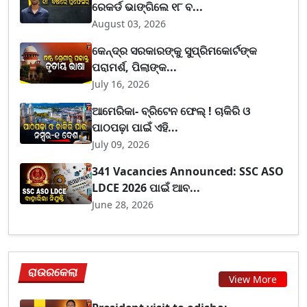
ରେକର୍ଡ ଭାଙ୍ଗିଲେ ୧୮ ବ...
August 03, 2026
କେନ୍ଦ୍ର ସରକାରଙ୍କୁ ସୁପ୍ରିମକୋର୍ଟଙ୍କ
ପରାମର୍ଶ, ପିଲାଙ୍କ...
July 16, 2026
ଆମେରିକା- ବ୍ରିଟେନ ଫେଲ୍ ! ଚାକିରି ଓ
ପାଠପଢ଼ା ପାଇଁ ଏହି...
July 09, 2026
341 Vacancies Announced: SSC ASO
LDCE 2026 ପାଇଁ ଆବ...
June 28, 2026
ରାଉରକେଲା
View More