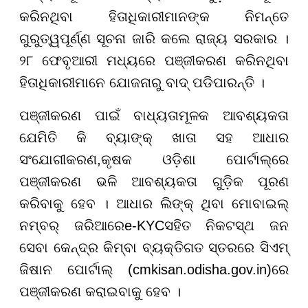
କରିନଥିବା ହିତାଧିକାରୀମାନଙ୍କ ନିମନ୍ତେ
ଗୁରୁତ୍ୱପୂର୍ଣ୍ଣ ସୂଚନା ଜାରି କଲେ ରାଜ୍ୟ ସରକାର ।
୨୮ ଫେବୃଆରୀ ମଧ୍ୟରେ ପଞ୍ଜୀକରଣ କରିନଥିବା
ହିତାଧିକାରୀମାନେ ଯୋଜନାରୁ ବାଦ୍ ପଡିପାରନ୍ତି ।
ପଞ୍ଜୀକରଣ ପାଇଁ ବାଧ୍ୟତାମୂଳକ ଆବଶ୍ୟକତା
ଯେମିତି କି ବ୍ୟାଙ୍କ୍ ଖାତା ସହ ଆଧାର
ସଂଯୋଗୀକରଣ
,
କୃଷକ ଓଡ଼ିଶା ପୋର୍ଟାଲ୍ରେ
ପଞ୍ଜୀକରଣ ଭଳି ଆବଶ୍ୟକତା ଗୁଡ଼ିକ ପୂରଣ
କରିବାକୁ ହେବ । ଆଧାର ଲିଙ୍କ୍ ଥିବା ମୋବାଇଲ୍
ନମ୍ବର୍ ଜରିଆରେ
e-KYC
ସହିତ ନିକଟସ୍ଥ ଜନ
ସେବା କେନ୍ଦ୍ର କିମ୍ବା ବ୍ୟକ୍ତିଗତ ସ୍ତରରେ ସିଏମ୍
ଜିଷାନ ପୋର୍ଟାଲ୍ (
cmkisan.odisha.gov.in)
ରେ
ପଞ୍ଜୀକରଣ କରାଇବାକୁ ହେବ ।