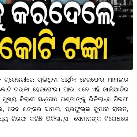
ି ସବ ଟ୍ରେଜରୀରେ ଚାଲିଥିବା ଆର୍ଥିକ ହେରଫେର ମାମଲାର
୮ କୋଟି ଟଙ୍କା ହେରଫେର। ଆଉ ଏବେ ଏହି ଜାଲିଆତିର
ଖ୍ୟ କିରାଣୀ ସନ୍ତୋଷ ପଣ୍ଡାଙ୍କୁ ଭିଜିଲାନ୍ସ ଗିରଫ
ଲ, ଦେବ ଶଙ୍କର ସାମଲ, ପ୍ରଫୁଲ୍ଲ କୁମାର ରାଉତ,
୍ୟ ଗିରଫ କରିଛି ଭିଜିଲାନ୍ସ। ସେମାନଙ୍କ ବିରୋଧରେ