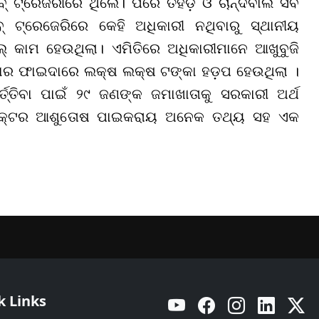
ବ୍ ଟ୍ରେଜରୀରେ ଥିଲେ। ପରେ ତିହିଡ଼ି ଓ ଚାନ୍ଦବାଲି ସବ
 ଟ୍ରେଜେରିରେ କେହି ଅଧିକାରୀ ନଥିବାରୁ ସ୍ଥାନୀୟ
୍ କାମ ହେଉଥିଲା। ଏମିତିରେ ଅଧିକାରୀମାନେ ଆଖୁବୁଜି
ହାର ଫାଇଦାରେ ଲକ୍ଷ ଲକ୍ଷ ଟଙ୍କା ହଡ଼ପ ହେଉଥିଲା ।
୍ତ୍ତିବା ପାଇଁ ୨୯ ଜଣଙ୍କ ଜମାଖାତାକୁ ସରକାରୀ ଅର୍ଥ
ାଇରେକ୍ଟର ଆଶୁତୋଷ ପାଇକରାୟ ଅନେକ ତଥ୍ୟ ସହ ଏକ
k Links
YouTube
Facebook
Instagram
Linkedin
Twitt