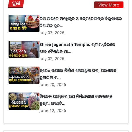
ପୁରୀ
View More
ରଥ ଉପରେ ଅନଧିକୃତ ଓ ଛଦ୍ମବେଶୀଙ୍କ ବିରୁଦ୍ଧରେ
ନିଆଯିବ ଦୃଢ...
July 03, 2026
Shree Jagannath Temple: ଶ୍ରୀମନ୍ଦିରରେ
ହେବ ବୈଷୟିକ ଯା...
July 02, 2026
ଡ୍ରେନ୍ ଉପରେ ନିର୍ମାଣ ହୋଇଥିଲା ଘର, ପ୍ରଶାସନ
ବୁଲାଇଲା ବ...
June 20, 2026
ହିମାଚଳ ପଇଡ଼ରେ ରଥ ନିର୍ମାଣକାରୀ ସେବକଙ୍କ
ତୃଷ୍ଣା ମେଣ୍ଟି...
June 12, 2026