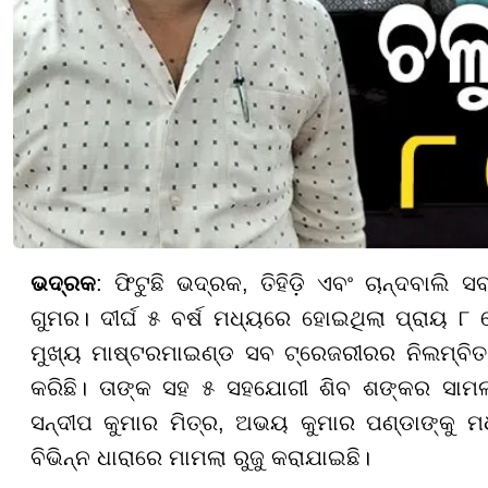
ଭଦ୍ରକ
: ଫିଟୁଛି ଭଦ୍ରକ, ତିହିଡ଼ି ଏବଂ ଚାନ୍ଦବାଲ
ଗୁମର। ଦୀର୍ଘ ୫ ବର୍ଷ ମଧ୍ୟରେ ହୋଇଥିଲା ପ୍ରାୟ 
ମୁଖ୍ୟ ମାଷ୍ଟରମାଇଣ୍ଡ ସବ ଟ୍ରେଜରୀରର ନିଲମ୍ବିତ ମୁ
କରିଛି। ତାଙ୍କ ସହ ୫ ସହଯୋଗୀ ଶିବ ଶଙ୍କର ସାମ
ସନ୍ଦୀପ କୁମାର ମିତ୍ର, ଅଭୟ କୁମାର ପଣ୍ଡାଙ୍କୁ ମଧ
ବିଭିନ୍ନ ଧାରାରେ ମାମଲା ରୁଜୁ କରାଯାଇଛି।