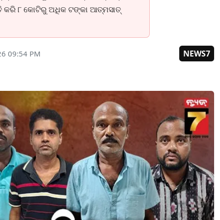
ତି କରି ୮ କୋଟିରୁ ଅଧିକ ଟଙ୍କା ଆତ୍ମସାତ୍
NEWS7
26 09:54 PM