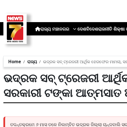
ରାଜ୍ୟ
ମହାନଗର
ଦେଶ
ବିଦେଶ
ରାଜନୀତି
ଶିକ୍ଷା 
Home
ରାଜ୍ୟ
ଭଦ୍ରକ ସବ୍ ଟ୍ରେଜରୀ ଆର୍ଥିକ ହେରଫେର ମାମଲା,
ଭଦ୍ରକ ସବ୍ ଟ୍ରେଜରୀ ଆର୍ଥ
ସରକାରୀ ଟଙ୍କା ଆତ୍ମସାତ
ତଦନ୍ତକ୍ରମେ ୬ ମାସ ତଳେ ନିଲମ୍ବିତ ଭଦ୍ରକ ଜିଲ୍ଲା ଚାନ୍ଦବାଲି ସବ୍