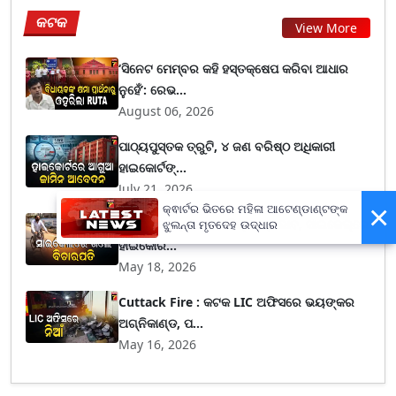
କଟକ
View More
‘ସିନେଟ ମେମ୍ବର କହି ହସ୍ତକ୍ଷେପ କରିବା ଆଧାର
ନୁହେଁ’: ରେଭ...
August 06, 2026
ପାଠ୍ୟପୁସ୍ତକ ତ୍ରୁଟି, ୪ ଜଣ ବରିଷ୍ଠ ଅଧିକାରୀ
ହାଇକୋର୍ଟଙ୍...
July 21, 2026
×
କ୍ଵାର୍ଟର ଭିତରେ ମହିଳା ଆଟେଣ୍ଡାଣ୍ଟଙ୍କ
ପ୍ରଧାନମନ୍ତ୍ରୀଙ୍କ ଅପିଲ୍‌ର ପ୍ରଭାବ, ସାଇକେଲ୍‌ରେ
ଝୁଲନ୍ତା ମୃତଦେହ ଉଦ୍ଧାର
ହାଇକୋର...
May 18, 2026
Cuttack Fire : କଟକ LIC ଅଫିସରେ ଭୟଙ୍କର
ଅଗ୍ନିକାଣ୍ଡ, ପ...
May 16, 2026