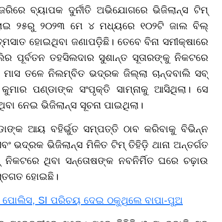
ିରେ ବ୍ୟାପକ ଦୁର୍ନୀତି ଅଭିଯୋଗରେ ଭିଜିଲାନ୍ସ ଟିମ୍
ଲାଇ ୨୫ରୁ ୨୦୨୩ ମେ ୪ ମଧ୍ୟରେ ୧୦୨ଟି ଜାଲ ବିଲ୍
ସାତ ହୋଇଥିବା ଜଣାପଡ଼ିଛି। ତେବେ ବିନା ସମୀକ୍ଷାରେ
 ପୂର୍ବତନ ତହସିଲଦାର ସୁଶାନ୍ତ ସୂତାରଙ୍କୁ ନିକଟରେ
ାସ ତଳେ ନିଲମ୍ବିତ ଭଦ୍ରକ ଜିଲ୍ଲା ଚାନ୍ଦବାଲି ସବ୍
କୁମାର ପଣ୍ଡାଙ୍କ ସଂପୃକ୍ତି ସାମ୍ନାକୁ ଆସିଥିଲା। ସେ
ିବା ନେଇ ଭିଜିଲାନ୍ସ ସୂଚନା ପାଇଥିଲା।
ାଙ୍କ ଆୟ ବହିର୍ଭୁତ ସମ୍ପତ୍ତି ଠାବ କରିବାକୁ ବିଭିନ୍ନ
୍ରକ ଭିଜିଲାନ୍ସ ମିଳିତ ଟିମ୍ ତିହିଡ଼ି ଥାନା ଅନ୍ତର୍ଗତ
 ନିକଟରେ ଥିବା ସନ୍ତୋଷଙ୍କ ନବନିର୍ମିତ ଘରେ ଚଢ଼ାଉ
ହସ୍ତଗତ ହୋଇଛି।
 ପୋଲିସ, SI ପରିଚୟ ଦେଇ ଠକୁଥିଲେ ବାପା-ପୁଅ