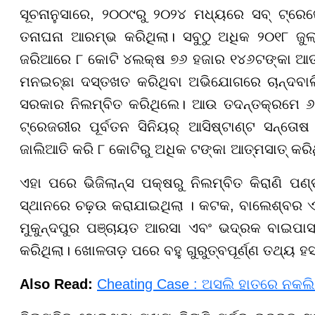
ସୂଚନାନୁସାରେ, ୨୦୦୯ରୁ ୨୦୨୪ ମଧ୍ୟରେ ସବ୍ ଟ୍ରେଜେର
ତନାଘନା ଆରମ୍ଭ କରିଥିଲା। ସବୁଠୁ ଅଧିକ ୨୦୧୮ ଜୁ
ଜରିଆରେ ୮ କୋଟି ୪ଲକ୍ଷ ୭୬ ହଜାର ୧୪୬ଟଙ୍କା ଆତ୍ମ
ମନଇଚ୍ଛା ଦସ୍ତଖତ କରିଥିବା ଅଭିଯୋଗରେ ଚାନ୍ଦବାଲିର
ସରକାର ନିଲମ୍ବିତ କରିଥିଲେ। ଆଉ ତଦନ୍ତକ୍ରମେ ୬ ମ
ଟ୍ରେଜରୀର ପୂର୍ବତନ ସିନିୟର୍ ଆସିଷ୍ଟାଣ୍ଟ ସନ୍ତୋଷ 
ଜାଲିଆତି କରି ୮ କୋଟିରୁ ଅଧିକ ଟଙ୍କା ଆତ୍ମସାତ୍ କରିଥ
ଏହା ପରେ ଭିଜିଲାନ୍ସ ପକ୍ଷରୁ ନିଲମ୍ବିତ କିରାଣି ପଣ୍ଡ
ସ୍ଥାନରେ ଚଢ଼ଉ କରାଯାଇଥିଲା । କଟକ, ବାଲେଶ୍ବର ଏବଂ ଭଦ
ମୁକୁନ୍ଦପୁର ପଞ୍ଚାୟତ ଆରସା ଏବଂ ଭଦ୍ରକ ବାଇପାସ୍
କରିଥିଲା। ଖୋଳତାଡ଼ ପରେ ବହୁ ଗୁରୁତ୍ବପୂର୍ଣ୍ଣ ତଥ୍ୟ 
Also Read:
Cheating Case : ଅସଲି ହାତରେ ନକଲି