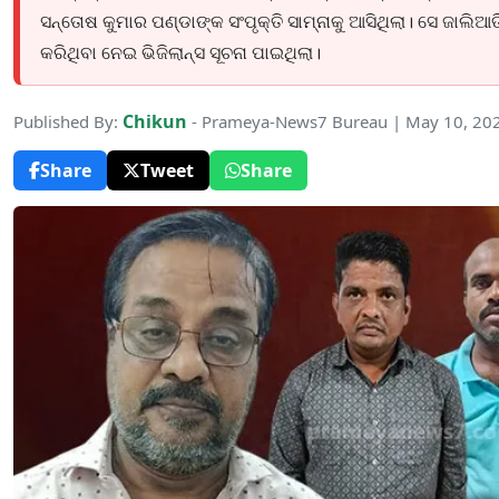
ସନ୍ତୋଷ କୁମାର ପଣ୍ଡାଙ୍କ ସଂପୃକ୍ତି ସାମ୍ନାକୁ ଆସିଥିଲା। ସେ ଜାଲିଆ
କରିଥିବା ନେଇ ଭିଜିଲାନ୍ସ ସୂଚନା ପାଇଥିଲା।
Chikun
Published By:
- Prameya-News7 Bureau | May 10, 20
Share
Tweet
Share