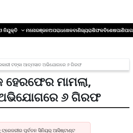
ଓ ନିଯୁକ୍ତି
ମନୋରଞ୍ଜନ
ଅପରାଧ
ଖେଳ
ବାଣିଜ୍ୟ
ରାଶିଫଳ
ବିଶେଷ
ପାଣିପାଗ
 ସରକାରୀ ଟଙ୍କା ଆତ୍ମସାତ ଅଭିଯୋଗରେ ୬ ଗିରଫ
ିକ ହେରଫେର ମାମଲା,
 ଅଭିଯୋଗରେ ୬ ଗିରଫ
 ଟ୍ରେଜରୀର ପୂର୍ବତନ ସିନିୟର୍ ଆସିଷ୍ଟାଣ୍ଟ