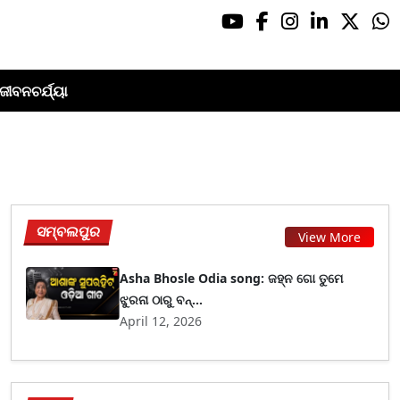
ଜୀବନଚର୍ଯ୍ୟା
ସମ୍ବଲପୁର
View More
Asha Bhosle Odia song: ଜହ୍ନ ଗୋ ତୁମେ
ଝୁରନା ଠାରୁ ବନ୍...
April 12, 2026