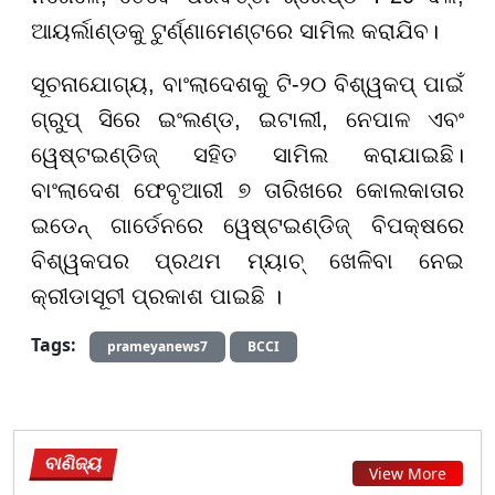
ଆୟର୍ଲାଣ୍ଡକୁ ଟୁର୍ଣ୍ଣାମେଣ୍ଟରେ ସାମିଲ କରାଯିବ।
ସୂଚନାଯୋଗ୍ୟ, ବାଂଲାଦେଶକୁ ଟି-୨୦ ବିଶ୍ୱକପ୍ ପାଇଁ
ଗ୍ରୁପ୍ ସିରେ ଇଂଲଣ୍ଡ, ଇଟାଲୀ, ନେପାଳ ଏବଂ
ୱେଷ୍ଟଇଣ୍ଡିଜ୍ ସହିତ ସାମିଲ କରାଯାଇଛି।
ବାଂଲାଦେଶ ଫେବୃଆରୀ ୭ ତାରିଖରେ କୋଲକାତାର
ଇଡେନ୍ ଗାର୍ଡେନରେ ୱେଷ୍ଟଇଣ୍ଡିଜ୍ ବିପକ୍ଷରେ
ବିଶ୍ୱକପର ପ୍ରଥମ ମ୍ୟାଚ୍ ଖେଳିବା ନେଇ
କ୍ରୀଡାସୂଚୀ ପ୍ରକାଶ ପାଇଛି ।
Tags:
prameyanews7
BCCI
ବାଣିଜ୍ୟ
View More