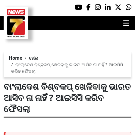
☰
Home
ଖେଳ
ବାଂଲାଦେଶ ବିଶ୍ବକପ୍ ଖେଳିବାକୁ ଭାରତ ଆସିବ ନା ନାହିଁ ? ଆଇସିସି
କରିବ ଫୈସଲା
ବାଂଲାଦେଶ ବିଶ୍ବକପ୍ ଖେଳିବାକୁ ଭାରତ
ଆସିବ ନା ନାହିଁ ? ଆଇସିସି କରିବ
ଫୈସଲା