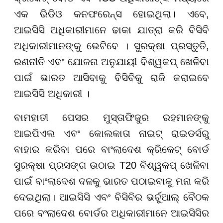
ଏକ ଭିଡିଓ କନଫରେନ୍ସ ହୋଇଥିଲା। ଏବେ,
ଆଇସିସି ଅଧିକାରୀମାନେ ଢାକା ଯାତ୍ରା କରି ବିସିବି
ଅଧିକାରୀମାନଙ୍କୁ ଭେଟିବେ । ସୁରକ୍ଷା ପ୍ରସ୍ତୁତି,
ରଣନୀତି ଏବଂ ଯୋଜନା ଅନୁଯାୟୀ ବିଶ୍ୱକପ୍ ଖେଳିବା
ପାଇଁ ଭାରତ ଆସିବାକୁ ବିସିବିକୁ ରାଜି କରାଇବେ
ଆଇସିସି ଅଧିକାରୀ ।
ବାମହାତୀ ପେସର ମୁସ୍ତାଫିଜୁର ରହମାନଙ୍କୁ
ଆଇପିଏଲ ଏବଂ କୋଲକାତା ନାଇଟ୍ ରାଇଡର୍ସରୁ
ବାହାର କରିବା ପରେ ବାଂଲାଦେଶ କ୍ରିକେଟ୍ ବୋର୍ଡ
ସୁରକ୍ଷା ପ୍ରସଙ୍ଗ ଉଠାଇ T20 ବିଶ୍ୱକପ୍ ଖେଳିବା
ପାଇଁ ବାଂଲାଦେଶ ଦଳକୁ ଭାରତ ପଠାଇବାକୁ ମନା କରି
ଦେଇଥିଲା। ଆଇସିସି ଏବଂ ବିସିବିର ଭର୍ଚୁଆଲ୍ ବୈଠକ
ପରେ ବଂଲାଦେଶ ବୋର୍ଡର ଅଧିକାରୀମାନେ ଆଇସିସିର