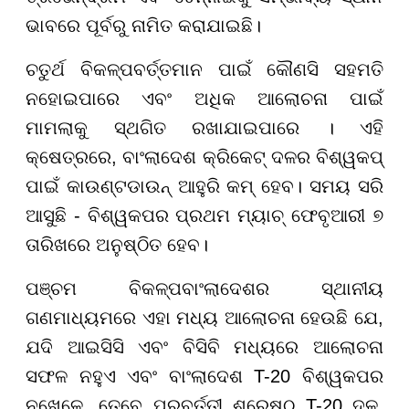
ଭାବରେ ପୂର୍ବରୁ ନାମିତ କରାଯାଇଛି।
ଚତୁର୍ଥ ବିକଳ୍ପବର୍ତ୍ତମାନ ପାଇଁ କୌଣସି ସହମତି
ନହୋଇପାରେ ଏବଂ ଅଧିକ ଆଲୋଚନା ପାଇଁ
ମାମଲାକୁ ସ୍ଥଗିତ ରଖାଯାଇପାରେ । ଏହି
କ୍ଷେତ୍ରରେ, ବାଂଲାଦେଶ କ୍ରିକେଟ୍ ଦଳର ବିଶ୍ୱକପ୍
ପାଇଁ କାଉଣ୍ଟଡାଉନ୍ ଆହୁରି କମ୍ ହେବ। ସମୟ ସରି
ଆସୁଛି - ବିଶ୍ୱକପର ପ୍ରଥମ ମ୍ୟାଚ୍ ଫେବୃଆରୀ ୭
ତାରିଖରେ ଅନୁଷ୍ଠିତ ହେବ।
ପଞ୍ଚମ ବିକଳ୍ପବାଂଲାଦେଶର ସ୍ଥାନୀୟ
ଗଣମାଧ୍ୟମରେ ଏହା ମଧ୍ୟ ଆଲୋଚନା ହେଉଛି ଯେ,
ଯଦି ଆଇସିସି ଏବଂ ବିସିବି ମଧ୍ୟରେ ଆଲୋଚନା
ସଫଳ ନହୁଏ ଏବଂ ବାଂଲାଦେଶ T-20 ବିଶ୍ୱକପର
ନଖେଳେ, ତେବେ ପରବର୍ତ୍ତୀ ଶ୍ରେଷ୍ଠ T-20 ଦଳ,