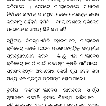
କରିପାରେ । ସେପଟେ ବାଂଲାଦେଶରେ ସାଧାରଣ
ନିର୍ବାଚନ ହେବାକୁ ଯାଉଥିବା ବେଳେ ଲୋକଙ୍କୁ ନାରାଜ
କରିବାକୁ ଚାହିଁବନି ବିସିବି । ବାଂଲାଦେଶରେ କ୍ରିକେଟ
ପ୍ରେମୀଙ୍କ ସଂଖ୍ୟ କିଛି କମ୍ ନାହିଁ ।
ଦ୍ୱିତୀୟ ବିକଳ୍ପଏମିତି ହୋଇପାରେ, ବାଂଲାଦେଶ
କ୍ରିକେଟ୍ ବୋର୍ଡ ICCର ପ୍ରସ୍ତାବଗୁଡ଼ିକୁ ସମ୍ପୂର୍ଣ୍ଣ
ପ୍ରତ୍ୟାଖ୍ୟାନ କରିବ । କିନ୍ତୁ ଏହା ବାଂଲାଦେଶ
କ୍ରିକେଟ୍ ବୋର୍ଡ ପାଇଁ ଯଥେଷ୍ଟ କ୍ଷତି ଆଣିପାରେ।
ପ୍ରଶଂସକଙ୍କ ଅସନ୍ତୋଷ କେଉଁ ରୂପ ନେବ ତାହା
ମଧ୍ୟ ଏକ ପ୍ରମୁଖ ପ୍ରସଙ୍ଗ ହୋଇପାରେ।
ତୃତୀୟ ବିକଳ୍ପବାଂଲାଦେଶ ଭାରତରେ ଧାର୍ଯ୍ୟ
ସ୍ଥାନରେ ନଖେଳି ତୃତୀୟ ବିକଳ୍ପ ବାଛିପାରେ ।
ତ୍ରିଭେନ୍ଦ୍ରମ ଏବଂ ଚେନ୍ନାଇକୁ ସମ୍ଭାବ୍ୟ ସ୍ଥାନ