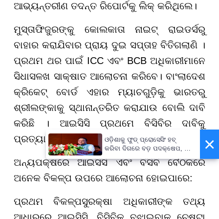
ଆଭ୍ୟନ୍ତରୀଣ ତଦନ୍ତ ରିପୋର୍ଟକୁ ଲିକ୍ କରିଥିଲେ।
ମୁସ୍ତାଫିଜୁରଙ୍କୁ କୋଲକାତା ନାଇଟ୍ ରାଇଡର୍ସରୁ
ବାହାର କରାଯିବାର ପ୍ରାୟ ଦୁଇ ସପ୍ତାହ ବିତିଗଲାଣି ।
ପ୍ରଥମ ଥର ପାଇଁ ICC ଏବଂ BCB ଅଧିକାରୀମାନେ
ସିଧାସଳଖ ସାକ୍ଷାତ ଆଲୋଚନା କରିବେ। ବାଂଲାଦେଶ
କ୍ରିକେଟ୍ ବୋର୍ଡ ଏହାର ମ୍ୟାଚଗୁଡ଼ିକୁ ଭାରତରୁ
ଶ୍ରୀଲଙ୍କାକୁ ସ୍ଥାନାନ୍ତରିତ କରାଯାଉ ବୋଲି ଦାବି
କରିଛି । ଆଇସିସି ପ୍ରଥମେ ବିସିବିର ଦାବିକୁ
ପ୍ରତ୍ୟାଖ୍ୟାନ କରିଥିଲା।
×
ଓଡ଼ିଶାକୁ ଫୁଡ୍ ପ୍ରୋସେସିଂ ହବ୍
କରିବା ଦିଗରେ ବଡ଼ ପଦକ୍ଷେପ, ୪୨
ହଜାରରୁ ଅଧିକ ନିଯୁକ୍ତି ସୁଯୋଗ
ଅନ୍ୟପକ୍ଷରେ ଆଇସିସି ଏବଂ ବିସିବି ବୈଠକରେ
ଅନେକ ବିକଳ୍ପ ଉପରେ ଆଲୋଚନା ହୋଇପାରେ:
ପ୍ରଥମ ବିକଳ୍ପସୁରକ୍ଷା ଅଧିକାରୀଙ୍କ ତଥ୍ୟ
ଆଧାରରେ ଆଇସିସି, ବିସିବିକୁ ବୁଝାଇବାକୁ ଚେଷ୍ଟା