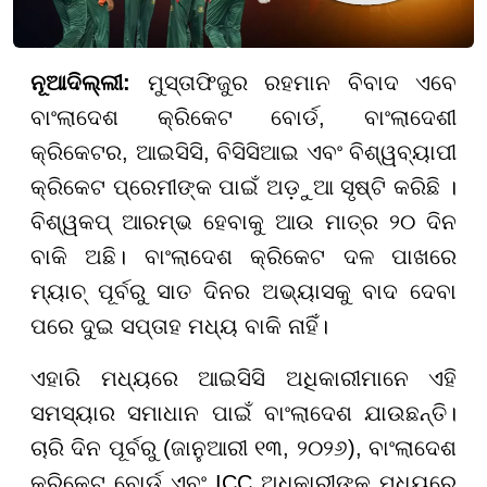
ନୂଆଦିଲ୍ଲୀ:
ମୁସ୍ତାଫିଜୁର ରହମାନ ବିବାଦ ଏବେ
ବାଂଲାଦେଶ କ୍ରିକେଟ ବୋର୍ଡ, ବାଂଲାଦେଶୀ
କ୍ରିକେଟର, ଆଇସିସି, ବିସିସିଆଇ ଏବଂ ବିଶ୍ୱବ୍ୟାପୀ
କ୍ରିକେଟ ପ୍ରେମୀଙ୍କ ପାଇଁ ଅଡ଼ୁଆ ସୃଷ୍ଟି କରିଛି ।
ବିଶ୍ୱକପ୍ ଆରମ୍ଭ ହେବାକୁ ଆଉ ମାତ୍ର ୨୦ ଦିନ
ବାକି ଅଛି। ବାଂଲାଦେଶ କ୍ରିକେଟ ଦଳ ପାଖରେ
ମ୍ୟାଚ୍ ପୂର୍ବରୁ ସାତ ଦିନର ଅଭ୍ୟାସକୁ ବାଦ ଦେବା
ପରେ ଦୁଇ ସପ୍ତାହ ମଧ୍ୟ ବାକି ନାହିଁ।
ଏହାରି ମଧ୍ୟରେ ଆଇସିସି ଅଧିକାରୀମାନେ ଏହି
ସମସ୍ୟାର ସମାଧାନ ପାଇଁ ବାଂଲାଦେଶ ଯାଉଛନ୍ତି।
ଚାରି ଦିନ ପୂର୍ବରୁ (ଜାନୁଆରୀ ୧୩, ୨୦୨୬), ବାଂଲାଦେଶ
କ୍ରିକେଟ୍ ବୋର୍ଡ ଏବଂ ICC ଅଧିକାରୀଙ୍କ ମଧ୍ୟରେ