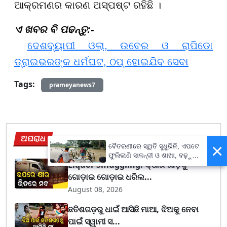
ଆକ୍ରମଣର କାରଣ ଅସ୍ପଷ୍ଟ ରହିଛି ।
ଏ ଖବର ବି ପଢନ୍ତୁ:-
ଦେଶବ୍ୟାପୀ ଓଲା, ଉବେର ଓ ରାପିଡୋ
ଡ୍ରାଇଭରଙ୍କ ଧର୍ମଘଟ, ଠପ୍ ହୋଇଯିବ ସେବା
Tags:
prameyanews7
ଅପରାଧ
View More
×
ବୈତରଣୀରେ ସ୍ଥିତି ସୁଧୁରିନି, ଏପଟେ
ଫୁଲିଲାଣି ସାଳନ୍ଦୀ ଓ ଶାଖା, ବଢ଼ୁଛି
Liquor Smuggling: କ୍ଷୀର ଗାଡ଼ିକୁ
ବନ୍ୟା ଭୟ
ଗୋଡ଼ାଇ ଗୋଡ଼ାଇ ଧରିଲ...
August 08, 2026
ଛତିଶଗଡ଼ରୁ ଧାଇଁ ଆସିଛି ମାଆ, ଝିଅକୁ ନେବା
ପାଇଁ ସ୍ୱାମୀ ସ...