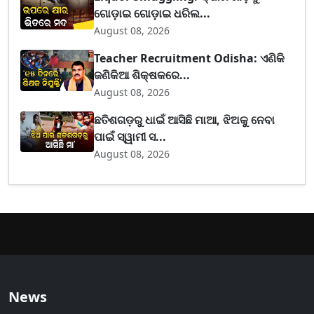
ଗୋଡ଼ାଇ ଗୋଡ଼ାଇ ଧରିଲ...
August 08, 2026
Teacher Recruitment Odisha: ଏଣିକି
ଜଣିକିଆ ଶିକ୍ଷକରେ...
August 08, 2026
ଛତିଶଗଡ଼ରୁ ଧାଇଁ ଆସିଛି ମାଆ, ଝିଅକୁ ନେବା
ପାଇଁ ସ୍ୱାମୀ ସ...
August 08, 2026
News