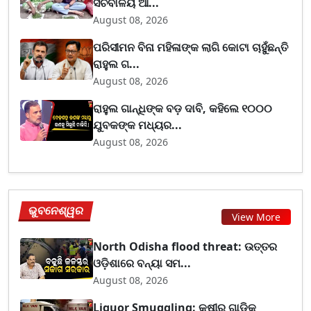
ସଚିବାଳୟ ଆ...
August 08, 2026
ପରିସୀମନ ବିନା ମହିଳାଙ୍କ ଲାଗି କୋଟା ଚାହୁଁଛନ୍ତି
ରାହୁଲ ଗ...
August 08, 2026
ରାହୁଲ ଗାନ୍ଧିଙ୍କ ବଡ଼ ଦାବି, କହିଲେ ୧୦୦୦
ଯୁବକଙ୍କ ମଧ୍ୟର...
August 08, 2026
ଭୁବନେଶ୍ୱର
View More
North Odisha flood threat: ଉତ୍ତର
ଓଡ଼ିଶାରେ ବନ୍ୟା ସମ...
August 08, 2026
Liquor Smuggling: କ୍ଷୀର ଗାଡ଼ିକୁ