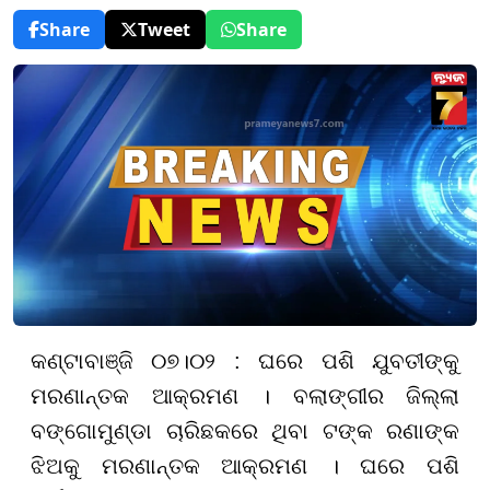
Share
Tweet
Share
କଣ୍ଟାବାଞ୍ଜି ୦୭।୦୨ : ଘରେ ପଶି ଯୁବତୀଙ୍କୁ
ମରଣାନ୍ତକ ଆକ୍ରମଣ । ବଲାଙ୍ଗୀର ଜିଲ୍ଲା
ବଙ୍ଗୋମୁଣ୍ଡା ଚାରିଛକରେ ଥିବା ଟଙ୍କ ରଣାଙ୍କ
ଝିଅକୁ ମରଣାନ୍ତକ ଆକ୍ରମଣ । ଘରେ ପଶି