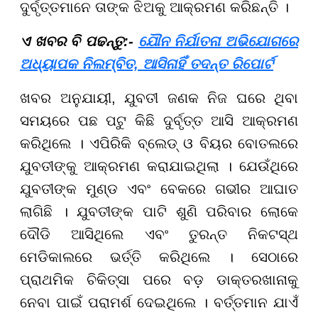
ଦୁର୍ବୃତ୍ତମାନେ ତାଙ୍କ ଝିଅକୁ ଆକ୍ରମଣ କରିଛନ୍ତି ।
ଏ ଖବର ବି ପଢନ୍ତୁ:-
ଯୌନ ନିର୍ଯାତନା ଅଭିଯୋଗରେ
ଅଧ୍ୟାପକ ନିଲମ୍ବିତ, ଆସିନାହିଁ ତଦନ୍ତ ରିପୋର୍ଟ
ଖବର ଅନୁଯାୟୀ, ଯୁବତୀ ଜଣକ ନିଜ ଘରେ ଥିବା
ସମୟରେ ପଛ ପଟୁ କିଛି ଦୁର୍ବୃତ୍ତ ଆସି ଆକ୍ରମଣ
କରିଥିଲେ । ଏପିରିକି ବ୍ଲେଡ୍ ଓ ବିୟର ବୋତଲରେ
ଯୁବତୀଙ୍କୁ ଆକ୍ରମଣ କରାଯାଇଥିଲା । ଯେଉଁଥିରେ
ଯୁବତୀଙ୍କ ମୁଣ୍ଡ ଏବଂ ବେକରେ ଗଭୀର ଆଘାତ
ଲାଗିଛି । ଯୁବତୀଙ୍କ ପାଟି ଶୁଣି ପରିବାର ଲୋକେ
ଦୌଡି ଆସିଥିଲେ ଏବଂ ତୁରନ୍ତ ନିକଟସ୍ଥ
ମେଡିକାଲରେ ଭର୍ତ୍ତି କରିଥିଲେ । ସେଠାରେ
ପ୍ରାଥମିକ ଚିକିତ୍ସା ପରେ ବଡ଼ ଡାକ୍ତରଖାନାକୁ
ନେବା ପାଇଁ ପରାମର୍ଶ ଦେଇଥିଲେ । ବର୍ତ୍ତମାନ ଯାଏଁ