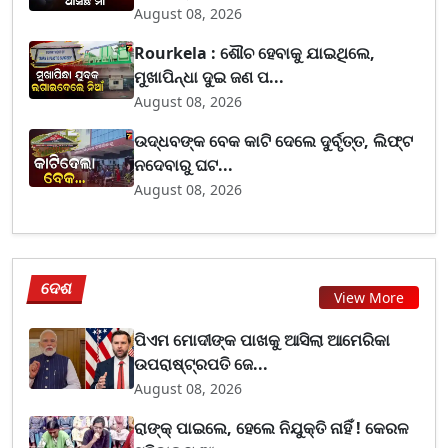
August 08, 2026
Rourkela : ଶୌଚ ହେବାକୁ ଯାଇଥିଲେ,
ମୁଖାପିନ୍ଧା ଦୁଇ ଜଣ ପ...
August 08, 2026
ଉଦ୍ଧବଙ୍କ ବେକ କାଟି ଦେଲେ ଦୁର୍ବୃତ୍ତ, ଲିଫ୍ଟ
ନଦେବାରୁ ଘଟ...
August 08, 2026
ଦେଶ
View More
ପିଏମ ମୋଦୀଙ୍କ ପାଖକୁ ଆସିଲା ଆମେରିକା
ଉପରାଷ୍ଟ୍ରପତି ଜେ...
August 08, 2026
ରାଙ୍କ୍ ପାଇଲେ, ହେଲେ ନିଯୁକ୍ତି ନାହିଁ ! କେରଳ