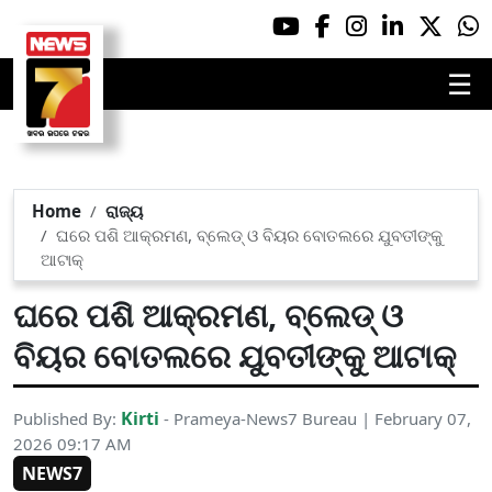
☰
Home
ରାଜ୍ୟ
ଘରେ ପଶି ଆକ୍ରମଣ, ବ୍ଲେଡ୍ ଓ ବିୟର ବୋତଲରେ ଯୁବତୀଙ୍କୁ
ଆଟାକ୍
ଘରେ ପଶି ଆକ୍ରମଣ, ବ୍ଲେଡ୍ ଓ
ବିୟର ବୋତଲରେ ଯୁବତୀଙ୍କୁ ଆଟାକ୍
Kirti
Published By:
- Prameya-News7 Bureau | February 07,
2026 09:17 AM
NEWS7