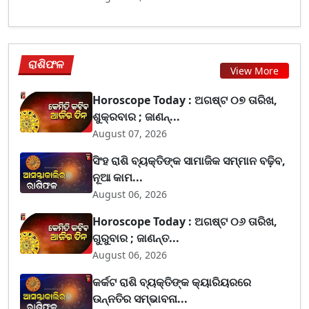
ରାଶିଫଳ
View More
Horoscope Today : ଅଗଷ୍ଟ ୦୭ ତାରିଖ,
ଶୁକ୍ରବାର ; ଜାଣନ୍...
August 07, 2026
ସିଂହ ରାଶି ବ୍ୟକ୍ତିଙ୍କ ସାମାଜିକ ସମ୍ମାନ ବଢ଼ିବ,
ନୂଆ କାମ...
August 06, 2026
Horoscope Today : ଅଗଷ୍ଟ ୦୬ ତାରିଖ,
ଗୁରୁବାର ; ଜାଣନ୍ତ...
August 06, 2026
କର୍କଟ ରାଶି ବ୍ୟକ୍ତିଙ୍କ କ୍ୟାରିୟରରେ
ଉନ୍ନତିର ସମ୍ଭାବନା...