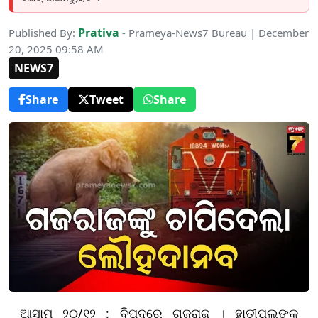
Prativa
Published By:
- Prameya-News7 Bureau | December
20, 2025 09:58 AM
NEWS7
Share
Tweet
Share
ଆସାମ ୨୦/୧୨ : ବିପଦରେ ଗଜରାଜ । ହାତୀପଲଙ୍କ