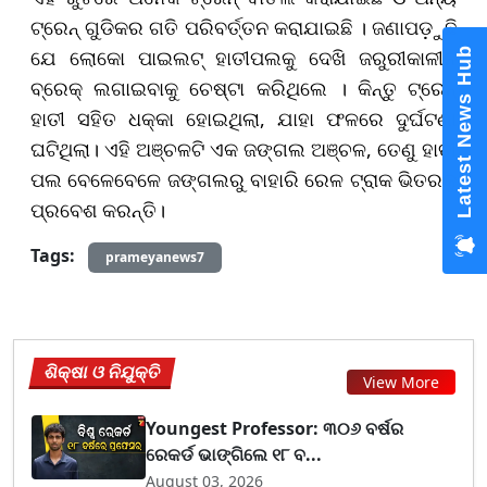
ଟ୍ରେନ୍ ଗୁଡିକର ଗତି ପରିବର୍ତ୍ତନ କରାଯାଇଛି । ଜଣାପଡ଼ୁଛି
ଯେ ଲୋକୋ ପାଇଲଟ୍ ହାତୀପଲକୁ ଦେଖି ଜରୁରୀକାଳୀନ
Latest News Hub
ବ୍ରେକ୍ ଲଗାଇବାକୁ ଚେଷ୍ଟା କରିଥିଲେ । କିନ୍ତୁ ଟ୍ରେନ୍
ହାତୀ ସହିତ ଧକ୍କା ହୋଇଥିଲା, ଯାହା ଫଳରେ ଦୁର୍ଘଟଣା
ଘଟିଥିଲା। ଏହି ଅଞ୍ଚଳଟି ଏକ ଜଙ୍ଗଲ ଅଞ୍ଚଳ, ତେଣୁ ହାତୀ
ପଲ ବେଳେବେଳେ ଜଙ୍ଗଲରୁ ବାହାରି ରେଳ ଟ୍ରାକ ଭିତରକୁ
ପ୍ରବେଶ କରନ୍ତି।
Tags:
prameyanews7
ଶିକ୍ଷା ଓ ନିଯୁକ୍ତି
View More
Youngest Professor: ୩୦୬ ବର୍ଷର
ରେକର୍ଡ ଭାଙ୍ଗିଲେ ୧୮ ବ...
August 03, 2026