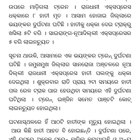
ଉପରେ ମାଡ଼ିଗଲା ଟ୍ରେନ । ରାଜଧାନୀ ଏକ୍ସପ୍ରେସ
ଧକ୍କାରେ ୮ ହାତୀ ମୃତ । ଆସାମ ହୋଜାଇ ଜିଲ୍ଲାରେ
ଭୟଙ୍କର ଦୁର୍ଘଟଣା ଘଟିଛି । ହାତୀକୁ ଧକ୍କା ଦେଇ ଟ୍ରାକ୍ରୁ
ଖସିଲା ୫ଟି ବଗି । ସାଇରାଙ୍ଗ-ନୂଆଦିଲ୍ଲୀ ଏକ୍ସପ୍ରେସର
୫ ବଗି ଲାଇନଚ୍ୟୁତ ।
ସୂଚନା ଥାଉକି, ଆସାମରେ ଏକ ଭୟଙ୍କର ଟ୍ରେନ୍ ଦୁର୍ଘଟଣା
ଘଟିଛି । ଜମୁନାମୁଖ ଜିଲ୍ଲାର ସାନରୋଜା ଅଞ୍ଚଳରେ ନୂଆ
ଦିଲ୍ଲୀ ରାଜଧାନୀ ଏକ୍ସପ୍ରେସ ହାତୀ ପଲଙ୍କୁ ଧକ୍କା
ଦେଇଥିଲା । ଶୁକ୍ରବାର ରାତି ପ୍ରାୟ ୨ଟା ସମୟରେ ହାତୀ
ପଲ ରେଳ ଟ୍ରାକ ପାର ହେଉଥିବା ସମୟରେ ଏହି ଦୁର୍ଘଟଣା
ଘଟିଥିଲା । ଟ୍ରେନ୍ ଇଞ୍ଜିନ ସମେତ ପାଞ୍ଚଟି କୋଚ୍
ଲାଇନଚ୍ୟୁତ ହୋଇଥିଲା।
ଘଟଣାସ୍ଥଳରେ ହିଁ ଆଠଟି ହାତୀଙ୍କ ମୃତ୍ୟୁ ହୋଇଥିଲା ।
ଆଉ କିଛି ହାତୀ ଆହତ ବି ହୋଇଛନ୍ତି । ଦୁର୍ଘଟଣା ପରେ,
ଏହି ରୁଟରେ ଅନେକ ଟ୍ରେନ୍ ବାତିଲ କରାଯାଇଛି ଓ ଅନ୍ୟ