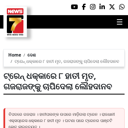
☰
Home
ଦେଶ
ଟ୍ରେନ୍‌ ଧକ୍କାରେ ୮ ହାତୀ ମୃତ, ଗଜରାଜଙ୍କୁ ଚାପିଦେଲା ଲୌହଦାନବ
ଟ୍ରେନ୍‌ ଧକ୍କାରେ ୮ ହାତୀ ମୃତ,
ଗଜରାଜଙ୍କୁ ଚାପିଦେଲା ଲୌହଦାନବ
ବିପଦରେ ଗଜରାଜ । ହାତୀପଲଙ୍କ ଉପରେ ମାଡ଼ିଗଲା ଟ୍ରେନ । ରାଜଧାନୀ
ଏକ୍ସପ୍ରେସ ଧକ୍କାରେ ୮ ହାତୀ ମୃତ । ଘଟଣା ପରେ ଟ୍ରେନର ପାଞ୍ଚଟି
କୋଚ୍ ଲାଇନଚ୍ୟୁତ ।