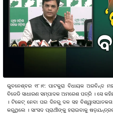
ଭୁବନେଶ୍ବର ୧୮।୧: ପାଟକୁରା ବିଧାୟକ ଅରବିନ୍ଦ ମ
ବିଜେଡି ସାଧାରଣ ସମ୍ପାଦକ ଅମରେଶ ପତ୍ରି । ସେ କହିଛନ୍
। ଟିକେଟ୍ ନେବା ପର ଦିନରୁ ଦଳ ସହ ବିଶ୍ୱାସଘାତକତ
କରୁଥିଲେ । ସାଂସଦ ପ୍ରାର୍ଥୀଙ୍କୁ ହରାଇବାକୁ ଷଡ଼ଯନ୍ତ