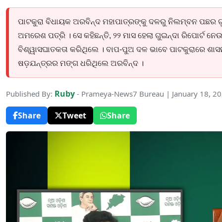
ପାଟକୁରା ବିଧାୟକ ଅରବିନ୍ଦ ମହାପାତ୍ରଙ୍କୁ ଦଳରୁ ନିଲମ୍ବନ ପଛର
ଅମରେଶ ପତ୍ରି । ସେ କହିଛନ୍ତି, ୨୨ ମାସ ହେଲା ଗୁଇନ୍ଦା ରିପୋର୍ଟ ନେଉ
ବିଶ୍ୱାସଘାତକତା କରିଥିଲେ । ବାପ-ପୁଅ ଦଳ ଭାବେ ପାଟକୁରାରେ ଶାସନ କ
ଷଡ଼ଯନ୍ତ୍ରର ମଙ୍ଗ ଧରିଥିଲେ ଅରବିନ୍ଦ ।
Ruby
Published By:
- Prameya-News7 Bureau | January 18, 2
Share
Tweet
Share