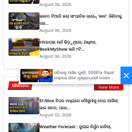
August 06, 2026
ଭାରତ ତିଆରି କଲା ସାଂଘାତିକ ଡ୍ରୋନ୍ ‘କାଳ’: କିଣିବାକୁ
ଚାହ...
August 06, 2026
ମନଇଚ୍ଛା ଚାର୍ଜ ଭିଡ଼ୁଥିଲେ; Zepto,
BookMyShow ଭଳି ୯ଟି...
August 06, 2026
×
ଓଡ଼ିଶାକୁ ଆସିବ ପୁଞ୍ଜି, ତିନିଦିନିଆ ଦିଲ୍ଲୀ
ଗସ୍ତରେ ଯିବେ ମୁଖ୍ୟମନ୍ତ୍ରୀ ମୋହନ
ମାଝୀ
ପାଣିପାଗ
View More
El-Nino ବିପଦ ମଧ୍ୟରେ ମୌସୁମୀକୁ ନେଇ ଆସିଲା
ଭଲ ଖବର, ପଜେ...
August 02, 2026
Weather Forecast : ଜୁଲାଇ ନିର୍ଧୁମ ଢାଳିଲା,