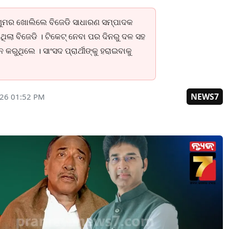
 ଗୁମର ଖୋଲିଲେ ବିଜେଡି ସାଧାରଣ ସମ୍ପାଦକ
ଥିଲା ବିଜେଡି । ଟିକେଟ୍ ନେବା ପର ଦିନରୁ ଦଳ ସହ
ରୁଥିଲେ । ସାଂସଦ ପ୍ରାର୍ଥୀଙ୍କୁ ହରାଇବାକୁ
NEWS7
026 01:52 PM