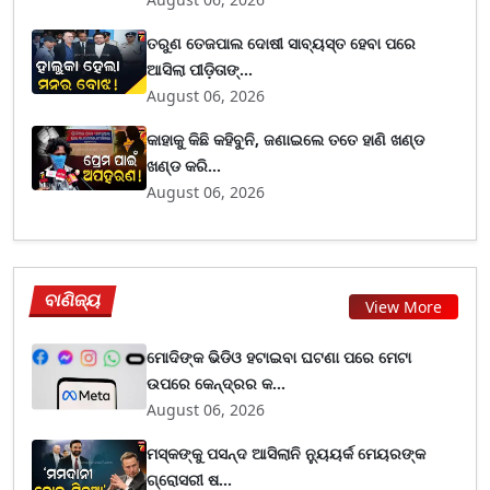
ତରୁଣ ତେଜପାଲ ଦୋଷୀ ସାବ୍ୟସ୍ତ ହେବା ପରେ
ଆସିଲା ପୀଡ଼ିତାଙ୍...
August 06, 2026
କାହାକୁ କିଛି କହିବୁନି, ଜଣାଇଲେ ତତେ ହାଣି ଖଣ୍ଡ
ଖଣ୍ଡ କରି...
August 06, 2026
ବାଣିଜ୍ୟ
View More
ମୋଦିଙ୍କ ଭିଡିଓ ହଟାଇବା ଘଟଣା ପରେ ମେଟା
ଉପରେ କେନ୍ଦ୍ରର କ...
August 06, 2026
ମସ୍କଙ୍କୁ ପସନ୍ଦ ଆସିଲାନି ନ୍ୟୁୟର୍କ ମେୟରଙ୍କ
ଗ୍ରୋସରୀ ଷ...