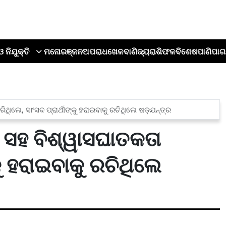
ଓ ନିଯୁକ୍ତି
ମନୋରଞ୍ଜନ
ଅପରାଧ
ଖେଳ
ବାଣିଜ୍ୟ
ରାଶିଫଳ
ବିଶେଷ
ପାଣିପାଗ
ଥିଲେ, ସାଂସଦ ପ୍ରାର୍ଥୀଙ୍କୁ ହରାଇବାକୁ ରଚିଥିଲେ ଷଡ଼ଯନ୍ତ୍ର
 ସହ ବିଶ୍ୱାସଘାତକତା
କୁ ହରାଇବାକୁ ରଚିଥିଲେ