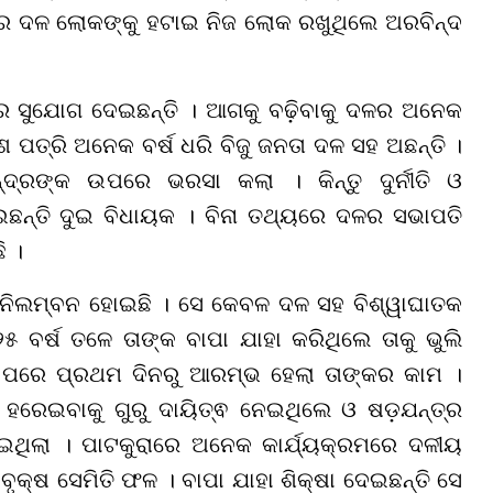
େ ଦଳ ଲୋକଙ୍କୁ ହଟାଇ ନିଜ ଲୋକ ରଖୁଥିଲେ ଅରବିନ୍ଦ
 ସୁଯୋଗ ଦେଇଛନ୍ତି । ଆଗକୁ ବଢ଼ିବାକୁ ଦଳର ଅନେକ
 ପତ୍ରି ଅନେକ ବର୍ଷ ଧରି ବିଜୁ ଜନତା ଦଳ ସହ ଅଛନ୍ତି ।
୍ରଙ୍କ ଉପରେ ଭରସା କଲା । କିନ୍ତୁ ଦୁର୍ନୀତି ଓ
ଛନ୍ତି ଦୁଇ ବିଧାୟକ । ବିନା ତଥ୍ୟରେ ଦଳର ସଭାପତି
ି ।
ଇଁ ନିଲମ୍ବନ ହୋଇଛି । ସେ କେବଳ ଦଳ ସହ ବିଶ୍ୱାଘାତକ
୨୫ ବର୍ଷ ତଳେ ତାଙ୍କ ବାପା ଯାହା କରିଥିଲେ ତାକୁ ଭୁଲି
ବା ପରେ ପ୍ରଥମ ଦିନରୁ ଆରମ୍ଭ ହେଲା ତାଙ୍କର କାମ ।
କୁ ହରେଇବାକୁ ଗୁରୁ ଦାୟିତ୍ଵ ନେଇଥିଲେ ଓ ଷଡ଼ଯନ୍ତ୍ର
େଇଥିଲା । ପାଟକୁରାରେ ଅନେକ କାର୍ଯ୍ୟକ୍ରମରେ ଦଳୀୟ
 ବୃକ୍ଷ ସେମିତି ଫଳ । ବାପା ଯାହା ଶିକ୍ଷା ଦେଇଛନ୍ତି ସେ