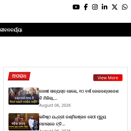
ଜୀବନଚର୍ଯ୍ୟା
ଅପରାଧ
View More
ଦୋଷୀ ସାବ୍ୟସ୍ତ ହେଲେ, ୧୦ ବର୍ଷ ଜେଲଦଣ୍ଡାଦେଶ
ବି ମିଳିଲା,...
August 06, 2026
କନିଷ୍ଠ ଯନ୍ତ୍ରୀ ରଶ୍ମିରଞ୍ଜନ ସେଠୀ ମୃତ୍ୟୁ
ମାମଲାରେ ଟ୍ବି...
August 06, 2026