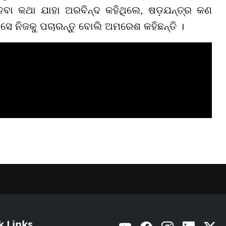
େବା କଥା ଯାହା ଅରବିନ୍ଦ କହିଥିଲେ, ଷଡ଼ଯନ୍ତ୍ର କଣ
 ସେ ନିଜକୁ ପଚାରନ୍ତୁ ବୋଲି ଅମରେଶ କହିଛନ୍ତି ।
k Links
YouTube
Facebook
Instagram
Linkedin
Twitt