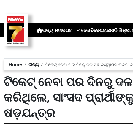
ରାଜ୍ୟ
ମହାନଗର
ଦେଶ
ବିଦେଶ
ରାଜନୀତି
ଶିକ୍ଷା 
Home
ରାଜ୍ୟ
ଟିକେଟ୍ ନେବା ପର ଦିନରୁ ଦଳ ସହ ବିଶ୍ୱାସଘାତକତା କରି
ଟିକେଟ୍ ନେବା ପର ଦିନରୁ ଦଳ
କରିଥିଲେ, ସାଂସଦ ପ୍ରାର୍ଥୀଙ୍
ଷଡ଼ଯନ୍ତ୍ର