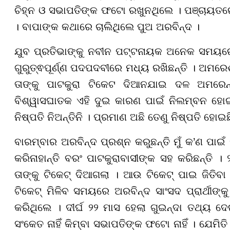
ଚିହ୍ନ ଓ ସଭାପତିଙ୍କ ଫଟୋ ରଖୁନଥିଲେ । ପଞ୍ଚାୟତର
। ବାପାଙ୍କ କଥାରେ ଚାଲିଥିଲେ ପୁଅ ଅରବିନ୍ଦ ।
ଯୁବ ପ୍ରତିଭାଙ୍କୁ ନବୀନ ପଟ୍ଟନାୟକ ଅନେକ ସମୟରେ
ଗୁରୁତ୍ଵପୂର୍ଣ୍ଣ ପଦପଦବୀରେ ମଧ୍ୟ ରଖିଛନ୍ତି । ଅମରେଶ
ତାଙ୍କୁ ପାଟକୁରା ଟିକେଟ ଦିଆନଯାଇ ଦଳ ଅମରେନ୍ଦ
ବିଶ୍ୱାସଘାତକ ଏହି ଦୁଇ କାରଣ ପାଇଁ ନିଲମ୍ବନ ହୋଇ
ନିଷ୍ପତି ନିଅନ୍ତିନି । ପ୍ରମାଣ ଅଛି ତେଣୁ ନିଷ୍ପତି ହୋଇଛ
ବାରମ୍ବାର ଅରବିନ୍ଦ ପ୍ରଶ୍ନ କରୁଛନ୍ତି ମୁଁ କ’ଣ ପା
କରିନାହାନ୍ତି ବରଂ ପାଟକୁରାବାସୀଙ୍କ ସହ କରିଛନ୍ତି । 
ତାଙ୍କୁ ଟିକେଟ୍ ଦିଆଗଲା । ଆଉ ଟିକେଟ୍ ପାଇ ଜିତି
ଟିକେଟ୍ ମିଳିବ ସମୟରେ ଅରବିନ୍ଦ ସାଂସଦ ପ୍ରାର୍ଥୀଙ୍
କରିଥିଲେ । ଦୀର୍ଘ ୨୨ ମାସ ହେଲା ଗୁଇନ୍ଦା ତଥ୍ୟ ଦ
ସଂକେତ ନାହିଁ କିମ୍ବା ସଭାପତିଙ୍କ ଫଟୋ ନାହିଁ । ଯେମିତି