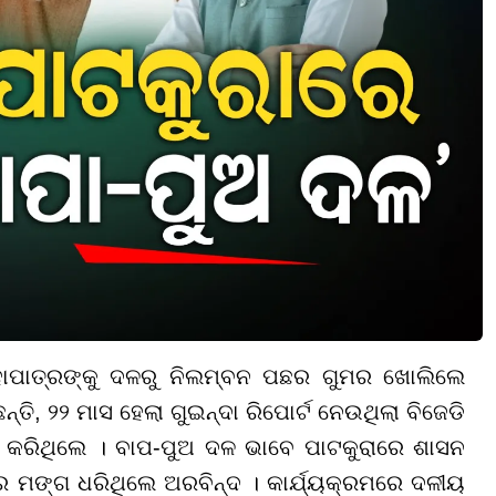
ହାପାତ୍ରଙ୍କୁ ଦଳରୁ ନିଲମ୍ବନ ପଛର ଗୁମର ଖୋଲିଲେ
ତି, ୨୨ ମାସ ହେଲା ଗୁଇନ୍ଦା ରିପୋର୍ଟ ନେଉଥିଲା ବିଜେଡି
ା କରିଥିଲେ । ବାପ-ପୁଅ ଦଳ ଭାବେ ପାଟକୁରାରେ ଶାସନ
୍ରର ମଙ୍ଗ ଧରିଥିଲେ ଅରବିନ୍ଦ । କାର୍ଯ୍ୟକ୍ରମରେ ଦଳୀୟ