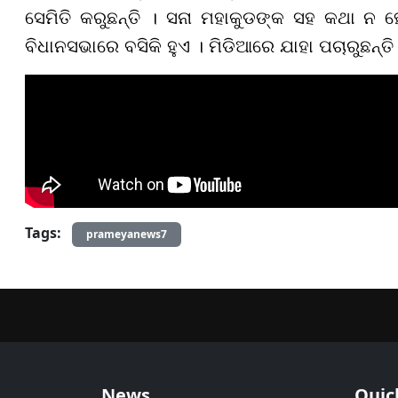
ସେମିତି କରୁଛନ୍ତି । ସନା ମହାକୁଡଙ୍କ ସହ କଥା ନ ହ
ବିଧାନସଭାରେ ବସିକି ହୁଏ । ମିଡିଆରେ ଯାହା ପଚାରୁଛନ୍ତି
Tags:
prameyanews7
News
Quic