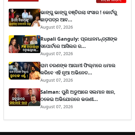
ଭାଙ୍ଗୁ ଭାଙ୍ଗୁ ବଞ୍ଚିଗଲା ସଂସାର ! କୋର୍ଟରୁ
ଛାଡ଼ପତ୍ର ଆବ...
August 07, 2026
Rupali Ganguly: ପ୍ରଧାନମନ୍ତ୍ରୀଙ୍କ
ସପୋର୍ଟରେ ଆସିଲର ର...
August 07, 2026
ରାମ ଚରଣଙ୍କ ଆଗାମୀ ଫିଲ୍ମରେ ଧମାଲ
କରିବେ ଏହି ନୂଆ ଅଭିନେତ...
August 07, 2026
Salman: ପୁଣି ଅଡୁଆରେ ସଲମାନ ଖାନ,
ଠକେଇ ଅଭିଯୋଗରେ ଭଉଣୀ...
August 07, 2026