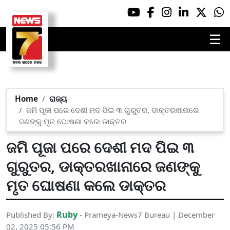
☰
Home
ରାଜ୍ୟ
ଜମି ପୂଜା ପରେ ଦେଶୀ ମଦ ପିଇ ୩ ଗୁରୁତର, ଡାକ୍ତରଖାନାରେ
ଜଣଙ୍କୁ ମୃତ ଘୋଷଣା କଲେ ଡାକ୍ତର
ଜମି ପୂଜା ପରେ ଦେଶୀ ମଦ ପିଇ ୩
ଗୁରୁତର, ଡାକ୍ତରଖାନାରେ ଜଣଙ୍କୁ
ମୃତ ଘୋଷଣା କଲେ ଡାକ୍ତର
Ruby
Published By:
- Prameya-News7 Bureau | December
02, 2025 05:56 PM