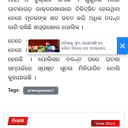
ପାଟଣାଗଡ଼ ଡାକ୍ତରଖାନାରେ ଚିକିତ୍ସିତ ହେଉଥିବା
ବେଳେ ମୃତକଙ୍କ ଶବ ଜବତ କରି ଅଧିକ ତଦନ୍ତ
ଜାରି ରଖିଛି ଖପ୍ରାଖୋଲ ପୋଲିସ ।
ତେବେ ମୃତ୍ୟୁର ପ୍ରକୃତ କାରଣ ଜଣାପଡିନଥିବା
×
ଓଡ଼ିଶାକୁ ଫୁଡ୍ ପ୍ରୋସେସିଂ ହବ୍
କରିବା ଦିଗରେ ବଡ଼ ପଦକ୍ଷେପ, ୪୨
ବେଳେ ଦେଶୀ ମଦ ପିଇ ଏଭଳି ଘଟିଥିବା ଚର୍ଚ୍ଚା
ହଜାରରୁ ଅଧିକ ନିଯୁକ୍ତି ସୁଯୋଗ
ହେଉଛି । ପୋଲିସର ତଦନ୍ତ ପରେ ଘଟଣା
ସମ୍ପର୍କରେ ସ୍ପଷ୍ଟ ସୂଚନା ମିଳିପାରିବ ବୋଲି
କୁହାଯାଉଛି ।
Tags:
prameyanews7
ବିଶେଷ
View More