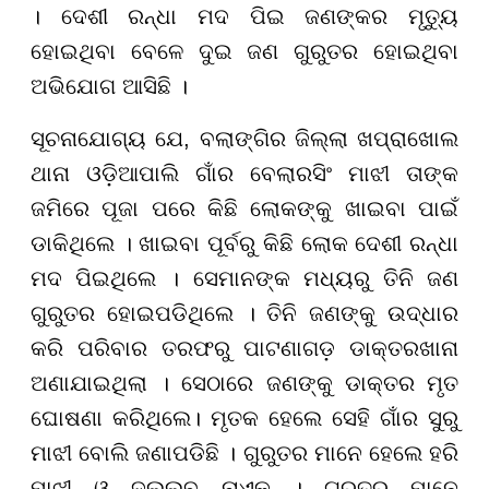
। ଦେଶୀ ରନ୍ଧା ମଦ ପିଇ ଜଣଙ୍କର ମୃତ୍ୟୁ
ହୋଇଥିବା ବେଳେ ଦୁଇ ଜଣ ଗୁରୁତର ହୋଇଥିବା
ଅଭିଯୋଗ ଆସିଛି ।
ସୂଚନାଯୋଗ୍ୟ ଯେ, ବଲାଙ୍ଗିର ଜିଲ୍ଲା ଖପ୍ରାଖୋଲ
ଥାନା ଓଡ଼ିଆପାଲି ଗାଁର ବେଲାରସିଂ ମାଝୀ ତାଙ୍କ
ଜମିରେ ପୂଜା ପରେ କିଛି ଲୋକଙ୍କୁ ଖାଇବା ପାଇଁ
ଡାକିଥିଲେ । ଖାଇବା ପୂର୍ବରୁ କିଛି ଲୋକ ଦେଶୀ ରନ୍ଧା
ମଦ ପିଇଥିଲେ । ସେମାନଙ୍କ ମଧ୍ୟରୁ ତିନି ଜଣ
ଗୁରୁତର ହୋଇପଡିଥିଲେ । ତିନି ଜଣଙ୍କୁ ଉଦ୍ଧାର
କରି ପରିବାର ତରଫରୁ ପାଟଣାଗଡ଼ ଡାକ୍ତରଖାନା
ଅଣାଯାଇଥିଲା । ସେଠାରେ ଜଣଙ୍କୁ ଡାକ୍ତର ମୃତ
ଘୋଷଣା କରିଥିଲେ। ମୃତକ ହେଲେ ସେହି ଗାଁର ସୁରୁ
ମାଝୀ ବୋଲି ଜଣାପଡିଛି । ଗୁରୁତର ମାନେ ହେଲେ ହରି
ମାଝୀ ଓ ଦୁଲ୍ଲବ ନାଏକ । ଗୁରୁତର ମାନେ