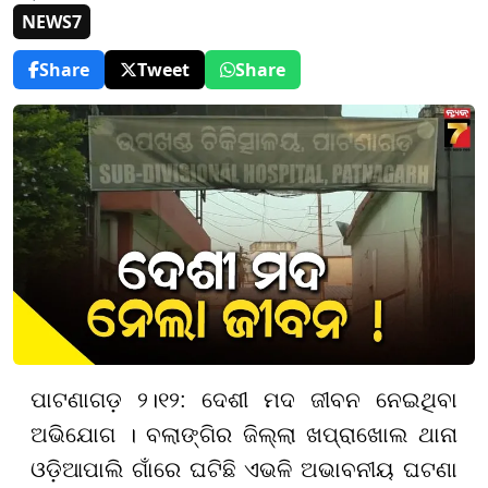
NEWS7
Share
Tweet
Share
ପାଟଣାଗଡ଼ ୨।୧୨: ଦେଶୀ ମଦ ଜୀବନ ନେଇଥିବା
ଅଭିଯୋଗ ।
ବଲାଙ୍ଗିର ଜିଲ୍ଲା ଖପ୍ରାଖୋଲ ଥାନା
ଓଡ଼ିଆପାଲି ଗାଁରେ ଘଟିଛି ଏଭଳି ଅଭାବନୀୟ ଘଟଣା