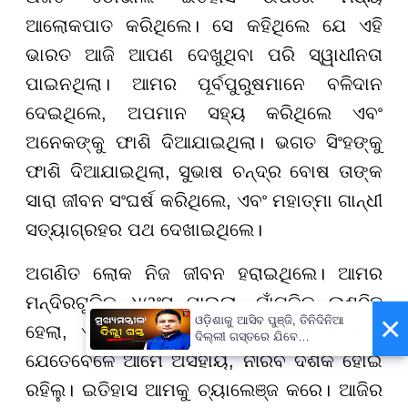
ଆଲୋକପାତ କରିଥିଲେ। ସେ କହିଥିଲେ ଯେ ଏହି
ଭାରତ ଆଜି ଆପଣ ଦେଖୁଥିବା ପରି ସ୍ୱାଧୀନତା
ପାଇନଥିଲା। ଆମର ପୂର୍ବପୁରୁଷମାନେ ବଳିଦାନ
ଦେଇଥିଲେ, ଅପମାନ ସହ୍ୟ କରିଥିଲେ ଏବଂ
ଅନେକଙ୍କୁ ଫାଶି ଦିଆଯାଇଥିଲା। ଭଗତ ସିଂହଙ୍କୁ
ଫାଶି ଦିଆଯାଇଥିଲା, ସୁଭାଷ ଚନ୍ଦ୍ର ବୋଷ ତାଙ୍କ
ସାରା ଜୀବନ ସଂଘର୍ଷ କରିଥିଲେ, ଏବଂ ମହାତ୍ମା ଗାନ୍ଧୀ
ସତ୍ୟାଗ୍ରହର ପଥ ଦେଖାଇଥିଲେ।
ଅଗଣିତ ଲୋକ ନିଜ ଜୀବନ ହରାଇଥିଲେ। ଆମର
ମନ୍ଦିରଗୁଡ଼ିକ ଧ୍ୱଂସ ପାଇଲା, ଗାଁଗୁଡ଼ିକ ଲୁଣ୍ଠିତ
×
ଓଡ଼ିଶାକୁ ଆସିବ ପୁଞ୍ଜି, ତିନିଦିନିଆ
ହେଲା, ଏବଂ ଆମର ସଭ୍ୟତା ଚୂର୍ଣ୍ଣ ହୋଇଗଲା,
ଦିଲ୍ଲୀ ଗସ୍ତରେ ଯିବେ
ମୁଖ୍ୟମନ୍ତ୍ରୀ ମୋହନ ମାଝୀ
ଯେତେବେଳେ ଆମେ ଅସହାୟ, ନୀରବ ଦର୍ଶକ ହୋଇ
ରହିଲୁ। ଇତିହାସ ଆମକୁ ଚ୍ୟାଲେଞ୍ଜ କରେ। ଆଜିର