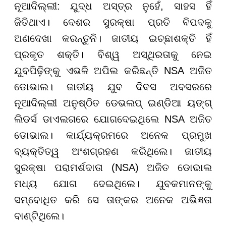
ନୂଆଦିଲ୍ଲୀ: ଯୁଦ୍ଧ ଅସ୍ତ୍ର ନୁହେଁ, ସାହସ ହିଁ
ଜିତିଥାଏ। ଦେଶର ସୁରକ୍ଷା ପ୍ରତି ବିପଦକୁ
ଅଣଦେଖା କରନ୍ତୁନି। ଜାତୀୟ ଇଚ୍ଛାଶକ୍ତି ହିଁ
ପ୍ରକୃତ ଶକ୍ତି। ବିଶ୍ୱ ଅସ୍ଥିରତାକୁ ନେଇ
ଯୁବପିଢ଼ିଙ୍କୁ ଏଭଳି ଅପିଲ କରିଛନ୍ତି NSA ଅଜିତ
ଡୋଭାଲ। ଜାତୀୟ ଯୁବ ଦିବସ ଅବସରରେ
ନୂଆଦିଲ୍ଲୀ ଅନୁଷ୍ଠିତ ଡେଭଲପ୍ ଇଣ୍ଡିଆ ୟଙ୍ଗ୍
ଲିଡର୍ସ ଡାଏଲଗରେ ଯୋଗଦେଇଥିଲେ NSA ଅଜିତ
ଡୋଭାଲ। କାର୍ଯ୍ୟକ୍ରମରେ ଅନେକ ପ୍ରମୁଖ
ବ୍ୟକ୍ତିତ୍ୱ ଅଂଶଗ୍ରହଣ କରିଥିଲେ। ଜାତୀୟ
ସୁରକ୍ଷା ପରାମର୍ଶଦାତା (NSA) ଅଜିତ ଡୋଭାଲ
ମଧ୍ୟ ଯୋଗ ଦେଇଥିଲେ। ଯୁବକମାନଙ୍କୁ
ସମ୍ବୋଧିତ କରି ସେ ତାଙ୍କର ଅନେକ ଅଭିଜ୍ଞତା
ବାଣ୍ଟିଥିଲେ।