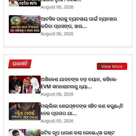
August 06, 2026
ଆବସିକ ଘରକୁ ବ୍ୟବସାୟ ପାଇଁ ବ୍ୟବହାର
କରିବା ପ୍ରସଙ୍ଗ, ହାଉ...
August 06, 2026
ରାଜନୀତି
View More
ଅଖିଳେଶ ଯାଦବଙ୍କ ବଡ଼ ବୟାନ, କହିଲେ-
EVM ସମାଲୋଚନାରୁ ଧ୍ୟା...
August 06, 2026
ମଲ୍ଲିକା ଶେରାଓ୍ଵତଙ୍କ ସହିତ କଣ କରୁଛନ୍ତି
ତେଜ ପ୍ରତାପ ଯା...
August 05, 2026
ଜଟିଳ ରୂପ ଧାରଣ କଲା ରେଭେନ୍ସା ଇଷ୍ଟ