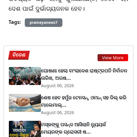
ଦେଶ ପାଇଁ ଦୁର୍ଭାଗ୍ୟଜନକ ହେବ।
Tags:
prameyanews7
ବିଦେଶ
View More
ଘୋଷଣା ହେଲା ବାଂଲାଦେଶ ରାଷ୍ଟ୍ରପତି ନିର୍ବାଚନ
ତାରିଖ, ଅଗଷ...
August 06, 2026
ଶେଷ ହେବ ହର୍ମୁଜ ଟେନସନ୍, ଓମାନ୍ ସହ ଡିଲ୍ କରି
ମାଲେମାଲ୍...
August 06, 2026
ମସ୍କଙ୍କୁ ପସନ୍ଦ ଆସିଲାନି ନ୍ୟୁୟର୍କ
ମେୟରଙ୍କ ଗ୍ରୋସରୀ ଷ...