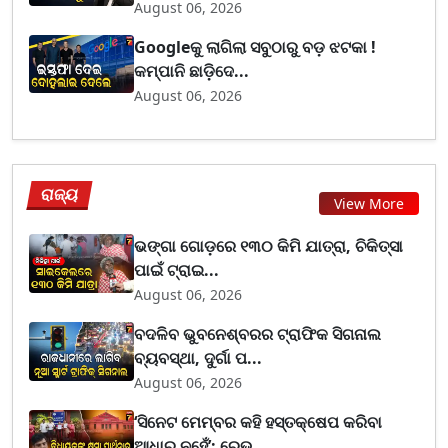
August 06, 2026
Googleକୁ ଲାଗିଲା ସବୁଠାରୁ ବଡ଼ ଝଟକା !
କମ୍ପାନି ଛାଡ଼ିଦେ...
August 06, 2026
ରାଜ୍ୟ
View More
ଭଙ୍ଗା ଗୋଡ଼ରେ ୧୩୦ କିମି ଯାତ୍ରା, ଚିକିତ୍ସା
ପାଇଁ ଟ୍ରାଇ...
August 06, 2026
ବଦଳିବ ଭୁବନେଶ୍ବରର ଟ୍ରାଫିକ ସିଗନାଲ
ବ୍ୟବସ୍ଥା, ଦୁର୍ଗା ପ...
August 06, 2026
‘ସିନେଟ ମେମ୍ବର କହି ହସ୍ତକ୍ଷେପ କରିବା
ଆଧାର ନୁହେଁ’: ରେଭ...