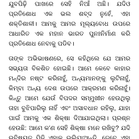
ଯୁବପିଢ଼ି ପାଖରେ ସେହି ନିଆଁ ଅଛି। ଯଦିଓ
ପ୍ରତିଶୋଧ ଏକ ଭଲ ଶବ୍ଦ ନୁହେଁ, ଏହା
ଶକ୍ତିଶାଳୀ। ଆମକୁ ଆମର ମୂଲ୍ୟବୋଧ ଉପରେ
ଆଧାରିତ ଏକ ମହାନ ଭାରତ ପୁନଃନିର୍ମାଣ କରି
ପ୍ରତିଶୋଧ ନେବାକୁ ପଡିବ।
ତାଙ୍କ ଅଭିଭାଷଣରେ, ସେ କହିଥିଲେ ଯେ ଆମର
ସଭ୍ୟତା ବିକଶିତ ହୋଇଛି। ଆମେ କେବେ କାହାର
ମନ୍ଦିର ନଷ୍ଟ କରିନାହୁଁ, ଅନ୍ୟମାନଙ୍କୁ ଲୁଟିନାହୁଁ,
କିମ୍ବା ଅନ୍ୟ ଦେଶ ଉପରେ ଆକ୍ରମଣ କରିନାହୁଁ।
କିନ୍ତୁ ଆମେ ଯେଉଁ ବିପଦର ସମ୍ମୁଖୀନ ହେଉଥିଲୁ
ତାହା ବୁଝିପାରିଲୁ ନାହିଁ ଏବଂ ଅସାବଧାନ ରହିଲୁ, ଯାହା
ପାଇଁ ଆମକୁ ଏକ ଶିକ୍ଷା ଦିଆଯାଇଥିଲା। ପ୍ରଶ୍ନ
ହେଉଛି: ଆମେ କ'ଣ ସେହି ଶିକ୍ଷା ମନେ ରଖିବୁ? ଯଦି
ଭବିଷ୍ୟତ ପିଢ଼ି ଏହାକୁ ଭୁଲିଯାଆନ୍ତି, ତେବେ ଏହା