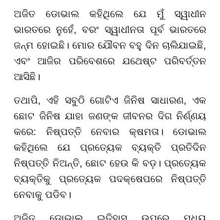
ଅଜିତ ଡୋଭାଲ କହିଥିଲେ ଯେ ମୁଁ ସ୍ୱାଧୀନ
ଭାରତରେ ନୁହେଁ, ବରଂ ସ୍ୱାଧୀନତା ପୂର୍ବ ଭାରତରେ
ଜନ୍ମ ହୋଇଛି। ମୋର ଯୌବନ ବହୁ ଦିନ ଚାଲିଯାଇଛି,
ଏବଂ ଆଜିର ପରିବେଶରେ ଯଥେଷ୍ଟ ପରିବର୍ତ୍ତନ
ଆସିଛି।
ତଥାପି, ଏହି ସବୁଠି ଗୋଟିଏ ଜିନିଷ ସାଧାରଣ, ଏକ
ଛୋଟ ଜିନିଷ ଯାହା ଜଣଙ୍କ ଜୀବନର ଦିଗ ନିର୍ଣ୍ଣୟ
କରେ: ନିଷ୍ପତ୍ତି ନେବାର କ୍ଷମତା। ଡୋଭାଲ
କହିଥିଲେ ଯେ ପ୍ରତ୍ୟେକ ବ୍ୟକ୍ତି ପ୍ରତିଦିନ
ନିଷ୍ପତ୍ତି ନିଅନ୍ତି, ଛୋଟ ହେଉ କି ବଡ଼। ପ୍ରତ୍ୟେକ
ବ୍ୟକ୍ତିକୁ ପ୍ରତ୍ୟେକ ପଦକ୍ଷେପରେ ନିଷ୍ପତ୍ତି
ନେବାକୁ ପଡିବ।
ଅଜିତ ଡୋଭାଲ ଇତିହାସ ଉପରେ ମଧ୍ୟ