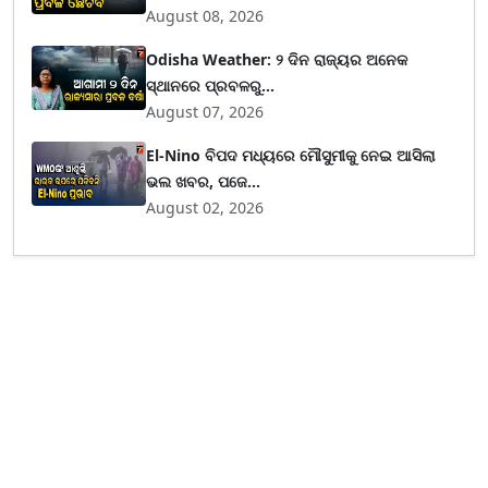
August 08, 2026
Odisha Weather: ୨ ଦିନ ରାଜ୍ୟର ଅନେକ
ସ୍ଥାନରେ ପ୍ରବଳରୁ...
August 07, 2026
El-Nino ବିପଦ ମଧ୍ୟରେ ମୌସୁମୀକୁ ନେଇ ଆସିଲା
ଭଲ ଖବର, ପଜେ...
August 02, 2026