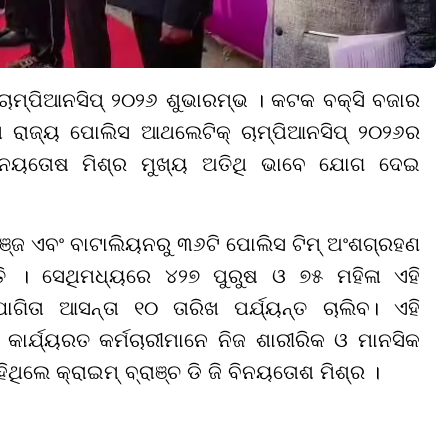
ାମ୍ପିଆନସିପ୍ ୨୦୨୬ ଶୁଭାରମ୍ଭ । କଟକ ବକ୍ସି ବଜାର
ମ ରାଜ୍ୟ ପୋଲିସ ଆଥଲେଟିକ୍ ଚାମ୍ପିଆନସିପ୍ ୨୦୨୬ର
ବିନୟତୋଷ ମିଶ୍ର ମୁଖ୍ୟ ଅତିଥି ଭାବେ ଯୋଗ ଦେଇ
େଞ୍ଜ ଏବଂ ବାଟାଲିୟନରୁ ୩୬ଟି ପୋଲିସ ଟିମ୍ ଅଂଶଗ୍ରହଣ
ତି । ସେଥିମଧ୍ୟରେ ୪୨୭ ପୁରୁଷ ଓ ୭୫ ମହିଳା ଏହି
ଗିତା ଆସନ୍ତା ୧୦ ତାରିଖ ପର୍ଯ୍ୟନ୍ତ ଚାଲିବ। ଏହି
ାର୍ଯ୍ୟରତ କର୍ମଚାରୀମାନେ ନିଜ ଶାରୀରିକ ଓ ମାନସିକ
ିଲେ କ୍ରାଇମ୍ ବ୍ରାଞ୍ଚ ଡି ଜି ବିନୟତୋଶ ମିଶ୍ର ।