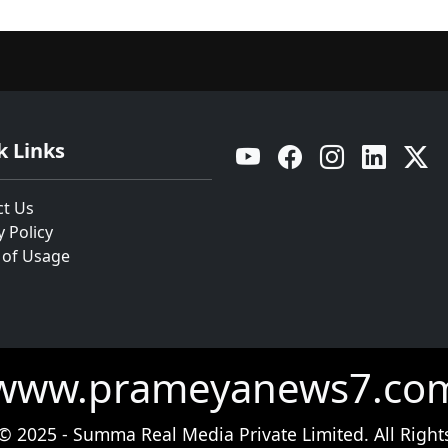
k Links
YouTube
Facebook
Instagram
Linkedin
Twitt
ct Us
y Policy
 of Usage
www.prameyanews7.co
© 2025 - Summa Real Media Private Limited. All Right