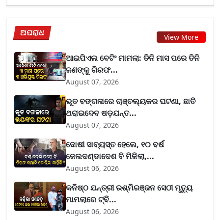
ଅପରାଧ
View More
ଆଇପିଏଲ ବେଟିଂ ମାମଲା: ତିନି ମାସ ପରେ ତିନି
ଜଣଙ୍କୁ ଗିରଫ...
August 07, 2026
ଭୂତ ବଙ୍ଗଳାରେ ଚାଞ୍ଚଲ୍ୟକର ଘଟଣା, ଛାତି
ଥରାଇଦେବ ଷଡ଼ଯନ୍ତ...
August 07, 2026
ଦୋଷୀ ସାବ୍ୟସ୍ତ ହେଲେ, ୧୦ ବର୍ଷ
ଜେଲଦଣ୍ଡାଦେଶ ବି ମିଳିଲା,...
August 06, 2026
କନିଷ୍ଠ ଯନ୍ତ୍ରୀ ରଶ୍ମିରଞ୍ଜନ ସେଠୀ ମୃତ୍ୟୁ
ମାମଲାରେ ଟ୍ବି...
August 06, 2026