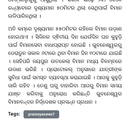
ରନ୍ଓ୍ବେରେ ଦୃଶ୍ୟମାନ ୫୦ମିଟର ଥିଲା ସେଥିପାଇଁ ବିମାନ
ଉଡିପାରିନଥିଲା ।
ଅତି କମ୍‌ରେ ଦୃଶ୍ୟମାନ ୫୫୦ମିଟର ରହିଲେ ବିମାନ ଉଡ଼ାଣ
ହୋଇଥାଏ । ସିଜିନର ଦ୍ଵିତୀୟ ଦିନ ଯେଉଁଦିନ ଘନ କୁହୁଡ଼ି
ପାଇଁ ବିମାନସେବା ବାଧାପ୍ରାପ୍ତ ହୋଇଛି । ଭୁବନେଶ୍ୱରରୁ
ଡେରାଡୁନ ସକାଳ ୬ଟାରେ ଥିବା ବିମାନ ଦିନ ୧୦ଟାରେ ଯାଇଛି
। ସେହିପରି ଜୟପୁର ଉତକେଲା ବିମାନ ମଧ୍ୟ ବିଳମ୍ବରେ
ଉଡାଣ ଭରିଛି । ପ୍ରୋଟୋକଲ୍ ଅନୁସାରେ ଯାତ୍ରୀଙ୍କ
ସୁବିଧା ପାଇଁ ସମସ୍ତ ବ୍ୟବସ୍ଥା କରାଯାଇଛି । ଆଗକୁ କୁହୁଡ଼ି
ଜାରି ରହିବ । ତେଣୁ ଘରୁ ବାହାରିବା ଆଗରୁ ବିମାନ ସମୟ
ଯାଞ୍ଚ କରିବାକୁ ଅନୁରୋଧ କରିଛନ୍ତି ଭୁବନେଶ୍ୱର
ବିମାନବନ୍ଦର ନିର୍ଦ୍ଦେଶକ ପ୍ରସନ୍ନ ପ୍ରଧାନ ।
Tags:
prameyanews7