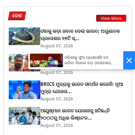
ଦେଶ
View More
ଚୀନକୁ କଡ଼ା ଜବାବ ଦେଲା ଭାରତ; ଅରୁଣାଚଳ
ପ୍ରଦେଶର ୨୭ଟି ସ୍...
August 07, 2026
×
'ସ୍ୱାମୀଙ୍କ ହତ୍ୟାକୁ ସଡ଼କ ଦୁର୍ଘଟଣାର ରୂପ
ଓଡ଼ିଶାକୁ ଫୁଡ୍ ପ୍ରୋସେସିଂ ହବ୍
କରିବା ଦିଗରେ ବଡ଼ ପଦକ୍ଷେପ, ୪୨
ଦେବା', ସ୍ତ୍ର...
ହଜାରରୁ ଅଧିକ ନିଯୁକ୍ତି ସୁଯୋଗ
August 07, 2026
BRICS ମୁଦ୍ରାକୁ ଭାରତ ସମର୍ଥନ କରେନି: ନୂଆ
ମୁଦ୍ରା ଯୋଜନା...
August 07, 2026
ଆୟୁଷ୍ମାନ ଭାରତ ଯୋଜନାରୁ ହଟିଛନ୍ତି
୨୦୦୦ରୁ ଅଧିକ ଲିଷ୍ଟେଡ...
August 07, 2026