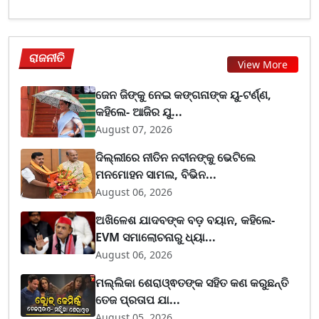
ରାଜନୀତି
View More
ଜେନ ଜିଙ୍କୁ ନେଇ କଙ୍ଗନାଙ୍କ ୟୁ-ଟର୍ଣ୍ଣ,
କହିଲେ- ଆଜିର ଯୁ...
August 07, 2026
ଦିଲ୍ଲୀରେ ନୀତିନ ନବୀନଙ୍କୁ ଭେଟିଲେ
ମନମୋହନ ସାମଲ, ବିଭିନ...
August 06, 2026
ଅଖିଳେଶ ଯାଦବଙ୍କ ବଡ଼ ବୟାନ, କହିଲେ-
EVM ସମାଲୋଚନାରୁ ଧ୍ୟା...
August 06, 2026
ମଲ୍ଲିକା ଶେରାଓ୍ଵତଙ୍କ ସହିତ କଣ କରୁଛନ୍ତି
ତେଜ ପ୍ରତାପ ଯା...
August 05, 2026