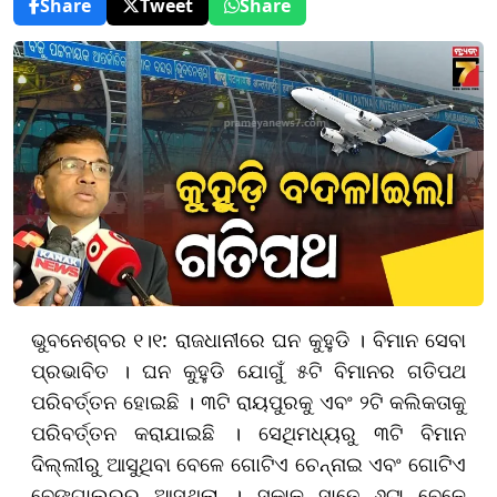
Share
Tweet
Share
ଭୁବନେଶ୍ବର ୧।୧: ରାଜଧାନୀରେ ଘନ କୁହୁଡି । ବିମାନ ସେବା
ପ୍ରଭାବିତ । ଘନ କୁହୁଡି ଯୋଗୁଁ ୫ଟି ବିମାନର ଗତିପଥ
ପରିବର୍ତ୍ତନ ହୋଇଛି । ୩ଟି ରାୟପୁରକୁ ଏବଂ ୨ଟି କଲିକତାକୁ
ପରିବର୍ତ୍ତନ କରାଯାଇଛି । ସେଥିମଧ୍ୟରୁ ୩ଟି ବିମାନ
ଦିଲ୍ଲୀରୁ ଆସୁଥିବା ବେଳେ ଗୋଟିଏ ଚେନ୍ନାଇ ଏବଂ ଗୋଟିଏ
ବେଙ୍ଗାଲୁରୁରୁ ଆସୁଥିଲା । ସକାଳ ସାଢ଼େ ୬ଟା ବେଳେ