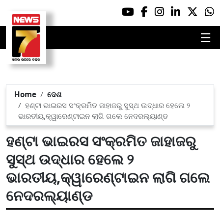
☰
Home
ଦେଶ
ହଣ୍ଟା ଭାଇରସ ସଂକ୍ରମିତ ଜାହାଜରୁ ସୁସ୍ଥ ଉଦ୍ଧାର ହେଲେ ୨
ଭାରତୀୟ,କ୍ୱାରେଣ୍ଟାଇନ ଲାଗି ଗଲେ ନେଦରଲ୍ୟାଣ୍ଡ
ହଣ୍ଟା ଭାଇରସ ସଂକ୍ରମିତ ଜାହାଜରୁ
ସୁସ୍ଥ ଉଦ୍ଧାର ହେଲେ ୨
ଭାରତୀୟ,କ୍ୱାରେଣ୍ଟାଇନ ଲାଗି ଗଲେ
ନେଦରଲ୍ୟାଣ୍ଡ