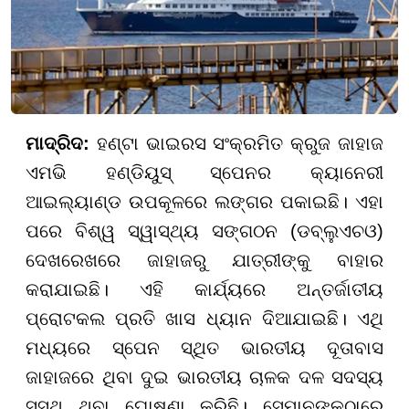
ମାଦ୍ରିଦ:
ହଣ୍ଟା ଭାଇରସ ସଂକ୍ରମିତ କ୍ରୁଜ ଜାହାଜ
ଏମଭି ହଣ୍ଡିୟୁସ୍ ସ୍ପେନର କ୍ୟାନେରୀ
ଆଇଲ୍ୟାଣ୍ଡ ଉପକୂଳରେ ଲଙ୍ଗର ପକାଇଛି। ଏହା
ପରେ ବିଶ୍ୱ ସ୍ୱାସ୍ଥ୍ୟ ସଙ୍ଗଠନ (ଡବ୍ଲୁଏଚଓ)
ଦେଖରେଖରେ ଜାହାଜରୁ ଯାତ୍ରୀଙ୍କୁ ବାହାର
କରାଯାଇଛି। ଏହି କାର୍ଯ୍ୟରେ ଅନ୍ତର୍ଜାତୀୟ
ପ୍ରୋଟକଲ ପ୍ରତି ଖାସ ଧ୍ୟାନ ଦିଆଯାଇଛି। ଏଥି
ମଧ୍ୟରେ ସ୍ପେନ ସ୍ଥିତ ଭାରତୀୟ ଦୂତାବାସ
ଜାହାଜରେ ଥିବା ଦୁଇ ଭାରତୀୟ ଚାଳକ ଦଳ ସଦସ୍ୟ
ସୁସ୍ଥ ଥିବା ଘୋଷଣା କରିଛି। ସେମାନଙ୍କଠାରେ