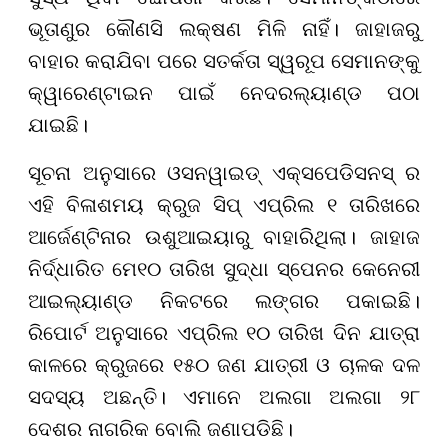
ଭୂତାଣୁର କୌଣସି ଲକ୍ଷଣ ମିଳି ନାହିଁ। ଜାହାଜରୁ
ବାହାର କରାଯିବା ପରେ ସତର୍କତା ସ୍ୱରୂପ ସେମାନଙ୍କୁ
କ୍ୱାରେଣ୍ଟାଇନ ପାଇଁ ନେଦରଲ୍ୟାଣ୍ଡ ପଠା
ଯାଇଛି।
ସୂଚନା ଅନୁସାରେ ଓସନୱାଇଡ୍ ଏକ୍ସପେଡିସନସ୍ ର
ଏହି ବିଳାଶମୟ କ୍ରୁଜ ସିପ୍ ଏପ୍ରିଲ ୧ ତାରିଖରେ
ଆର୍ଜେଣ୍ଟିନାର ଉଶୁଆଇୟାରୁ ବାହାରିଥିଲା। ଜାହାଜ
ନିର୍ଦ୍ଧାରିତ ମେ୧୦ ତାରିଖ ସୁଦ୍ଧା ସ୍ପେନର କେନେରୀ
ଆଇଲ୍ୟାଣ୍ଡ ନିକଟରେ ଲଙ୍ଗର ପକାଇଛି।
ରିପୋର୍ଟ ଅନୁସାରେ ଏପ୍ରିଲ ୧୦ ତାରିଖ ଦିନ ଯାତ୍ରା
କାଳରେ କ୍ରୁଜରେ ୧୫୦ ଜଣ ଯାତ୍ରୀ ଓ ଚାଳକ ଦଳ
ସଦସ୍ୟ ଅଛନ୍ତି। ଏମାନେ ଅଲଗା ଅଲଗା ୨୮
ଦେଶର ନାଗରିକ ବୋଲି ଜଣାପଡିଛି।