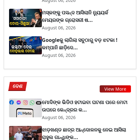
August 06, 2026
ମସ୍କଙ୍କୁ ପସନ୍ଦ ଆସିଲାନି ନ୍ୟୁୟର୍କ
ମେୟରଙ୍କ ଗ୍ରୋସରୀ ଷ...
August 06, 2026
Googleକୁ ଲାଗିଲା ସବୁଠାରୁ ବଡ଼ ଝଟକା !
କମ୍ପାନି ଛାଡ଼ିଦେ...
August 06, 2026
ଦେଶ
View More
ମୋଦିଙ୍କ ଭିଡିଓ ହଟାଇବା ଘଟଣା ପରେ ମେଟା
ଉପରେ କେନ୍ଦ୍ରର କ...
August 06, 2026
ଝାଡ଼ଖଣ୍ଡ ଛାତ୍ର ଆନ୍ଦୋଳନକୁ ନେଇ ଆସିଲା
ରାହୁଲ ଗାନ୍ଧିଙ୍କ...