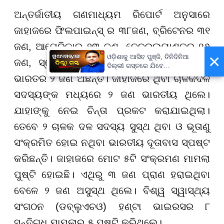
ଅନ୍ତର୍ଜାତୀୟ ଗଣମାଧ୍ୟମ ରିପୋର୍ଟ ଅନୁସାରେ
ଜାହାଜରେ ଫିଲପାଇନ୍ସ୍ ର ୩୮ଜଣ, ବ୍ରିଟେନର ୩୧
ଜଣ, ଆମେରିକାର ୨୩ ଜଣ, ନେଦରଲ୍ୟାଣ୍ଡର ୧୬
×
ଓଡ଼ିଶାକୁ ଆସିବ ପୁଞ୍ଜି, ତିନିଦିନିଆ
ଜଣ, ସ୍ପେନର ୧୪, ଜର୍ମାନର ୯,କାନାଡାର ୬ ଓ
ଦିଲ୍ଲୀ ଗସ୍ତରେ ଯିବେ
ମୁଖ୍ୟମନ୍ତ୍ରୀ ମୋହନ ମାଝୀ
ଭାରତର ୨ ଜଣ ଅଛନ୍ତି। ଜାହାଜରେ ଥିବା ଚାଳକଦଳ
ସଦସ୍ୟଙ୍କ ମଧ୍ୟରେ ୨ ଜଣ ଭାରତୀୟ ଥିଲେ।
ଯାହାଙ୍କୁ ନେଇ ଚିନ୍ତା ପ୍ରକଟ କରାଯାଇଥିଲା।
ତେବେ ୨ ଚାଳକ ଦଳ ସଦସ୍ୟ ସୁସ୍ଥ ଥିବା ଓ ଭୂତାଣୁ
ସଂକ୍ରମିତ ହୋଇ ନଥିବା ଭାରତୀୟ ଦୂତାବାସ ସ୍ପଷ୍ଟ
କରିଛନ୍ତି। ଜାହାଜରେ ମୋଟ ୫ଟି ସଂକ୍ରମଣ ମାମଲା
ପୁଷ୍ଟି ହୋଇଛି। ଏଥିରୁ ୩ ଜଣ ପ୍ରାଣ ହରାଇଥିବା
ବେଳେ ୨ ଜଣ ଅସୁସ୍ଥ ଥିଲେ। ବିଶ୍ୱ ସ୍ୱାସ୍ଥ୍ୟ
ସଂଗଠନ (ଡବ୍ଲୁଏଚଓ) ହଣ୍ଟା ଭାଇରସର ୮
ସନ୍ଦିଗ୍ଧ ମାମଲାରୁ ୫ ପୁଷ୍ଟି କରିଥିଲେ।