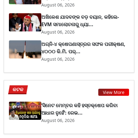
August 06, 2026
ଅଖିଳେଶ ଯାଦବଙ୍କ ବଡ଼ ବୟାନ, କହିଲେ-
EVM ସମାଲୋଚନାରୁ ଧ୍ୟା...
August 06, 2026
ଅଗ୍ନି-୪ କ୍ଷେପଣାସ୍ତ୍ରର ସଫଳ ପରୀକ୍ଷଣ,
୪୦୦୦ କି.ମି. ପର୍...
August 06, 2026
କଟକ
View More
‘ସିନେଟ ମେମ୍ବର କହି ହସ୍ତକ୍ଷେପ କରିବା
ଆଧାର ନୁହେଁ’: ରେଭ...
August 06, 2026