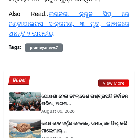
Also Read..
ଲଗଜରୀ କ୍ରୁଜ ସିପ୍ ରେ
ହଣ୍ଟାଭାଇରସ ସଂକ୍ରମଣ, ୩ ମୃତ, ଜାହାଜରେ
ଅଛନ୍ତି ୨ ଭାରତୀୟ
Tags:
prameyanews7
ବିଦେଶ
View More
ଘୋଷଣା ହେଲା ବାଂଲାଦେଶ ରାଷ୍ଟ୍ରପତି ନିର୍ବାଚନ
ତାରିଖ, ଅଗଷ...
August 06, 2026
ଶେଷ ହେବ ହର୍ମୁଜ ଟେନସନ୍, ଓମାନ୍ ସହ ଡିଲ୍ କରି
ମାଲେମାଲ୍...