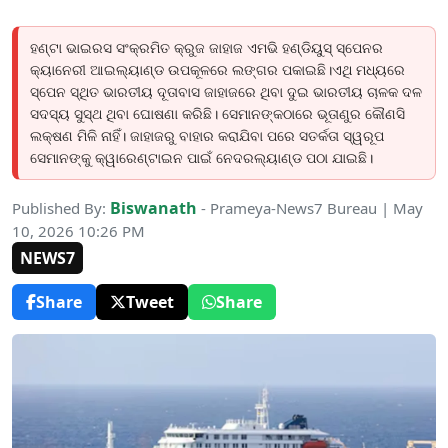
ହଣ୍ଟା ଭାଇରସ ସଂକ୍ରମିତ କ୍ରୁଜ ଜାହାଜ ଏମଭି ହଣ୍ଡିୟୁସ୍ ସ୍ପେନର
କ୍ୟାନେରୀ ଆଇଲ୍ୟାଣ୍ଡ ଉପକୂଳରେ ଲଙ୍ଗର ପକାଇଛି।ଏଥି ମଧ୍ୟରେ
ସ୍ପେନ ସ୍ଥିତ ଭାରତୀୟ ଦୂତାବାସ ଜାହାଜରେ ଥିବା ଦୁଇ ଭାରତୀୟ ଚାଳକ ଦଳ
ସଦସ୍ୟ ସୁସ୍ଥ ଥିବା ଘୋଷଣା କରିଛି। ସେମାନଙ୍କଠାରେ ଭୂତାଣୁର କୌଣସି
ଲକ୍ଷଣ ମିଳି ନାହିଁ। ଜାହାଜରୁ ବାହାର କରାଯିବା ପରେ ସତର୍କତା ସ୍ୱରୂପ
ସେମାନଙ୍କୁ କ୍ୱାରେଣ୍ଟାଇନ ପାଇଁ ନେଦରଲ୍ୟାଣ୍ଡ ପଠା ଯାଇଛି।
Biswanath
Published By:
- Prameya-News7 Bureau | May
10, 2026 10:26 PM
NEWS7
Share
Tweet
Share