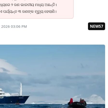
ମଧ୍ୟରେ ୨ ଜଣ ଭାରତୀୟ ମଧ୍ୟ ଅଛନ୍ତି।
ଏ ପର୍ଯ୍ୟନ୍ତ ୩ ଜଣଙ୍କ ମୃତ୍ୟୁ ହେଲାଣି।
NEWS7
, 2026 03:06 PM