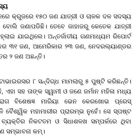
ସ୍ୟ
କାଳରେ କ୍ରୁଜରେ ୧୫୦ ଜଣ ଯାତ୍ରୀ ଓ ଚାଳକ ଦଳ ସଦସ୍ୟ
ବୋଲି ଜଣାପଡିଛି। ତେବେ ଜାହାଜରୁ କେତେକ ଯାତ୍ରୀ
ହ୍ଲାଇ ଯାଇଥିଲେ। ଅନ୍ତର୍ଜାତୀୟ ଗଣମାଧ୍ୟମ ରିପୋର୍ଟ
ଟେନର ୩୧ ଜଣ, ଆମେରିକାର ୨୩ ଜଣ, ନେଦରଲ୍ୟାଣ୍ଡର
ତର ୨ ଜଣ ଅଛନ୍ତି।
ଟାଭାଇରସର ୮ ସନ୍ଦିଗ୍ଧ ମାମଲାରୁ ୫ ପୁଷ୍ଟି କରିଛନ୍ତି।
, ଏହା ସହ ତାଙ୍କ ସ୍ୱାମୀ ଓ ଜଣେ ଜର୍ମାନ ମହିଳା ମଧ୍ୟ
 ରୋଗ ବିଶେଷଜ୍ଞ ମାରିୟା ଭେନ କେରଖୋଭ ପ୍ରେସ୍
ଳି ବୈଶ୍ୱିକ ମହାମାରୀର ପ୍ରାରମ୍ଭ ନୁହେଁ। ସେ ସ୍ପଷ୍ଟ
 ବ୍ୟକ୍ତିର ନିକଟତମ ଓ ସିଧାଶଳଖ ସମ୍ପର୍କରେ ଥିବା
ମଣ ସମ୍ଭାବନା କମ୍।