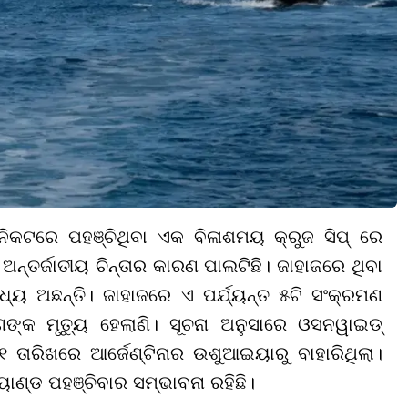
ିକଟରେ ପହଞ୍ଚିଥିବା ଏକ ବିଳାଶମୟ କ୍ରୁଜ ସିପ୍ ରେ
ନ୍ତର୍ଜାତୀୟ ଚିନ୍ତାର କାରଣ ପାଲଟିଛି। ଜାହାଜରେ ଥିବା
 ଅଛନ୍ତି। ଜାହାଜରେ ଏ ପର୍ଯ୍ୟନ୍ତ ୫ଟି ସଂକ୍ରମଣ
ଣଙ୍କ ମୃତ୍ୟୁ ହେଲାଣି। ସୂଚନା ଅନୁସାରେ ଓସନୱାଇଡ୍
୧ ତାରିଖରେ ଆର୍ଜେଣ୍ଟିନାର ଉଶୁଆଇୟାରୁ ବାହାରିଥିଲା।
ାଣ୍ଡ ପହଞ୍ଚିବାର ସମ୍ଭାବନା ରହିଛି।