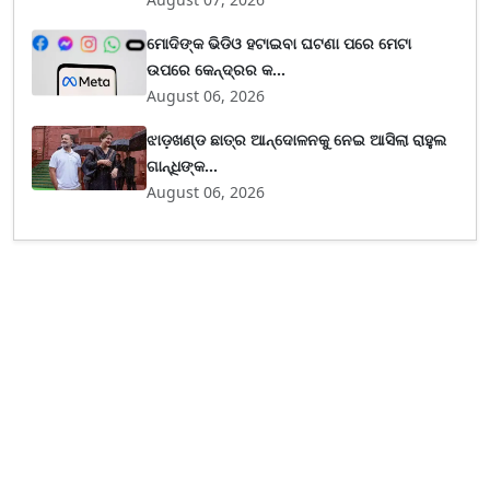
ମୋଦିଙ୍କ ଭିଡିଓ ହଟାଇବା ଘଟଣା ପରେ ମେଟା
ଉପରେ କେନ୍ଦ୍ରର କ...
August 06, 2026
ଝାଡ଼ଖଣ୍ଡ ଛାତ୍ର ଆନ୍ଦୋଳନକୁ ନେଇ ଆସିଲା ରାହୁଲ
ଗାନ୍ଧିଙ୍କ...
August 06, 2026