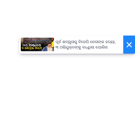
×
ପୂର୍ବ ଶତ୍ରୁତାରୁ ବିଜେପି ନେତାଙ୍କ ହତ୍ୟା,
୩ ଅଭିଯୁକ୍ତଙ୍କୁ ବାନ୍ଧିଲା ପୋଲିସ