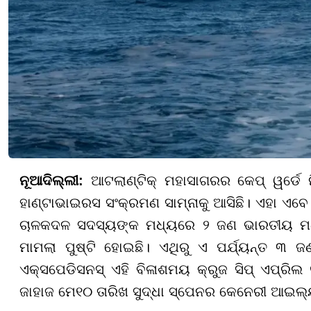
ନୂଆଦିଲ୍ଲୀ:
ଆଟଲାଣ୍ଟିକ୍ ମହାସାଗରର କେପ୍ ୱର୍ଡେ ନ
ହାଣ୍ଟାଭାଇରସ ସଂକ୍ରମଣ ସାମ୍ନାକୁ ଆସିଛି। ଏହା ଏବେ ଅ
ଚାଳକଦଳ ସଦସ୍ୟଙ୍କ ମଧ୍ୟରେ ୨ ଜଣ ଭାରତୀୟ ମଧ୍ୟ
ମାମଲା ପୁଷ୍ଟି ହୋଇଛି। ଏଥିରୁ ଏ ପର୍ଯ୍ୟନ୍ତ ୩ ଜ
ଏକ୍ସପେଡିସନସ୍ ଏହି ବିଳାଶମୟ କ୍ରୁଜ ସିପ୍ ଏପ୍ରିଲ 
ଜାହାଜ ମେ୧୦ ତାରିଖ ସୁଦ୍ଧା ସ୍ପେନର କେନେରୀ ଆଇଲ୍ୟ