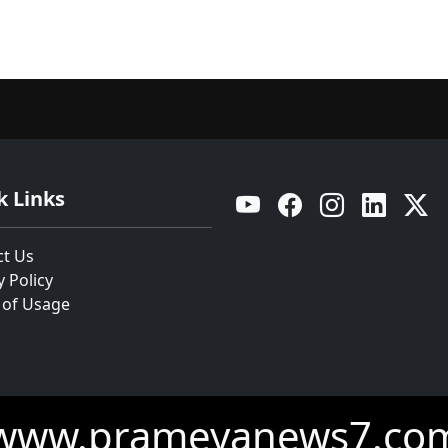
k Links
YouTube
Facebook
Instagram
Linkedin
Twitt
ct Us
y Policy
 of Usage
www.prameyanews7.co