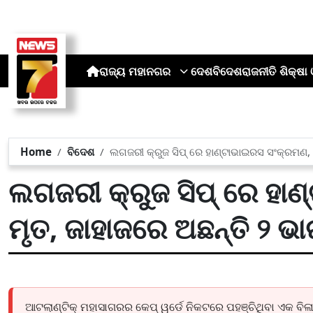
ରାଜ୍ୟ
ମହାନଗର
ଦେଶ
ବିଦେଶ
ରାଜନୀତି
ଶିକ୍ଷା 
Home
ବିଦେଶ
ଲଗଜରୀ କ୍ରୁଜ ସିପ୍ ରେ ହାଣ୍ଟାଭାଇରସ ସଂକ୍ରମଣ, 
ଲଗଜରୀ କ୍ରୁଜ ସିପ୍ ରେ ହା
ମୃତ, ଜାହାଜରେ ଅଛନ୍ତି ୨ ଭ
ଆଟଲାଣ୍ଟିକ୍ ମହାସାଗରର କେପ୍ ୱର୍ଡେ ନିକଟରେ ପହଞ୍ଚିଥିବା ଏକ ବିଳ