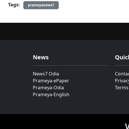
Tags:
prameyanews7
News
Quic
News7 Odia
Conta
Prameya-ePaper
Privac
Prameya-Odia
Terms
Prameya-English