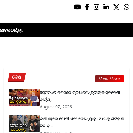
ଜୀବନଚର୍ଯ୍ୟା
ଦେଶ
View More
ହସ୍ତତନ୍ତ ଦିବସରେ ପ୍ରଧାନମନ୍ତ୍ରୀଙ୍କ ସ୍ବଦେଶୀ
ବାର୍ତ୍ତା,...
August 07, 2026
କଥା ହେଲେ ମୋଦୀ ଏବଂ ନେତନ୍ୟାହୁ : ଆଗକୁ ଘଟିବ କି
କିଛି ବ...
August 07, 2026