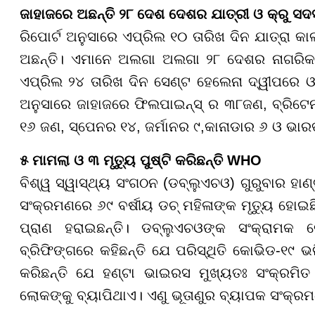
ଜାହାଜରେ ଅଛନ୍ତି ୨୮ ଦେଶ ଦେଶର ଯାତ୍ରୀ ଓ କ୍ରୁ ସଦ
ରିପୋର୍ଟ ଅନୁସାରେ ଏପ୍ରିଲ ୧୦ ତାରିଖ ଦିନ ଯାତ୍ରା 
ଅଛନ୍ତି। ଏମାନେ ଅଲଗା ଅଲଗା ୨୮ ଦେଶର ନାଗରିକ 
ଏପ୍ରିଲ ୨୪ ତାରିଖ ଦିନ ସେଣ୍ଟ ହେଲେନା ଦ୍ୱୀପରେ ଓ
ଅନୁସାରେ ଜାହାଜରେ ଫିଲପାଇନ୍ସ୍ ର ୩୮ଜଣ, ବ୍ରି
୧୬ ଜଣ, ସ୍ପେନର ୧୪, ଜର୍ମାନର ୯,କାନାଡାର ୬ ଓ ଭାର
୫ ମାମଲା ଓ ୩ ମୃତ୍ୟୁ ପୁଷ୍ଟି କରିଛନ୍ତି WHO
ବିଶ୍ୱ ସ୍ୱାସ୍ଥ୍ୟ ସଂଗଠନ (ଡବ୍ଲୁଏଚଓ) ଗୁରୁବାର ହାଣ୍
ସଂକ୍ରମଣରେ ୬୯ ବର୍ଷୀୟ ଡଚ୍ ମହିଳାଙ୍କ ମୃତ୍ୟୁ ହୋଇଛି
ପ୍ରାଣ ହରାଇଛନ୍ତି। ଡବ୍ଲୁଏଚଓଙ୍କ ସଂକ୍ରାମକ
ବ୍ରିଫିଙ୍ଗରେ କହିଛନ୍ତି ଯେ ପରିସ୍ଥିତି କୋଭିଡ-୧୯ ଭ
କରିଛନ୍ତି ଯେ ହଣ୍ଟା ଭାଇରସ ମୁଖ୍ୟତଃ ସଂକ୍ରମିତ
ଲୋକଙ୍କୁ ବ୍ୟାପିଥାଏ। ଏଣୁ ଭୂତାଣୁର ବ୍ୟାପକ ସଂକ୍ର