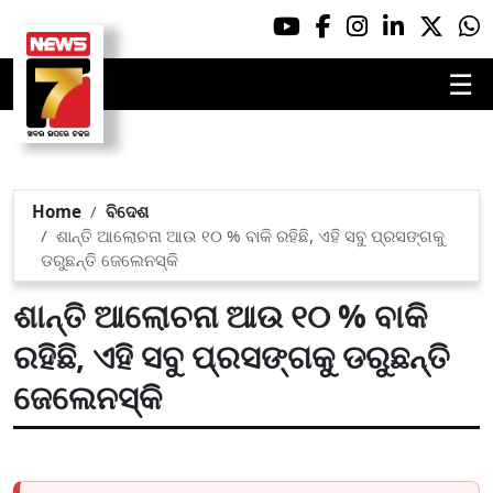
☰
Home
ବିଦେଶ
ଶାନ୍ତି ଆଲୋଚନା ଆଉ ୧୦ % ବାକି ରହିଛି, ଏହି ସବୁ ପ୍ରସଙ୍ଗକୁ
ଡରୁଛନ୍ତି ଜେଲେନସ୍କି
ଶାନ୍ତି ଆଲୋଚନା ଆଉ ୧୦ % ବାକି
ରହିଛି, ଏହି ସବୁ ପ୍ରସଙ୍ଗକୁ ଡରୁଛନ୍ତି
ଜେଲେନସ୍କି