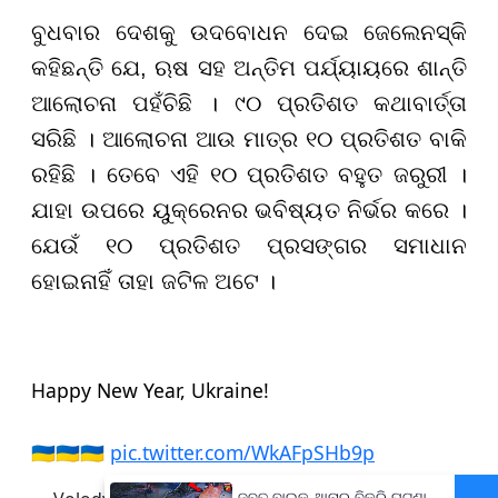
ବୁଧବାର ଦେଶକୁ ଉଦବୋଧନ ଦେଇ ଜେଲେନସ୍କି
କହିଛନ୍ତି ଯେ, ଋଷ ସହ ଅନ୍ତିମ ପର୍ଯ୍ୟାୟରେ ଶାନ୍ତି
ଆଲୋଚନା ପହଁଚିଛି । ୯୦ ପ୍ରତିଶତ କଥାବାର୍ତ୍ତା
ସରିଛି । ଆଲୋଚନା ଆଉ ମାତ୍ର ୧୦ ପ୍ରତିଶତ ବାକି
ରହିଛି । ତେବେ ଏହି ୧୦ ପ୍ରତିଶତ ବହୁତ ଜରୁରୀ ।
ଯାହା ଉପରେ ୟୁକ୍ରେନର ଭବିଷ୍ୟତ ନିର୍ଭର କରେ ।
ଯେଉଁ ୧୦ ପ୍ରତିଶତ ପ୍ରସଙ୍ଗର ସମାଧାନ
ହୋଇନାହିଁ ତାହା ଜଟିଳ ଅଟେ ।
Happy New Year, Ukraine!
🇺🇦🇺🇦🇺🇦
pic.twitter.com/WkAFpSHb9p
ଜବତ ବାଇକ ଥାନାରୁ ବିକ୍ରି ଘଟଣା,