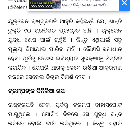
×
— Volodymyr Zelenskyy / Володимир Зеленський
ତଦନ୍ତ ନିର୍ଦ୍ଦେଶ ଦେଲେ ଏସପି
(@ZelenskyyUa)
December 31, 2025
ୟୁକ୍ରେନ ରାଷ୍ଟ୍ରପତି ଆହୁରି କହିଛନ୍ତି ଯେ, ଶାନ୍ତି
ଚୁକ୍ତି ୯୦ ପ୍ରତିଶତ ପ୍ରସ୍ତୁତ ଅଛି । ୟୁକ୍ରେନ
ଯୁଦ୍ଧ ଶେଷ ପାଇଁ ଚାହୁଁଛି । କିନ୍ତୁ ଏଥିପାଇଁ ସବୁ
ମୂଲ୍ୟ ଦିଆଯାଇ ପାରିବ ନାହିଁ । କୌଣସି ସମାଧାନ
ହେବା ପୂର୍ବରୁ ଦେଶର ଭବିଷ୍ୟତ ସୁରକ୍ଷାକୁ ନିଶ୍ଚିତ
କରାଯିବ । ଯେପରି ଆଗକୁ କେବେ ଋଷିଆ ଆକ୍ରମଣ
ନକରେ ସେନେଇ ବିଚାର ବିମର୍ଶ ହେବ ।
ଟ୍ରମ୍ପଙ୍କ ଦିନିକିଆ ଗପ
ରାଷ୍ଟ୍ରପତି ହେବା ପୂର୍ବରୁ ଟ୍ରମ୍ପ୍ ବାହାସ୍ପୋଟ
ମାରୁଥିଲେ । ଗୋଟିଏ ଦିନରେ ସେ ଯୁଦ୍ଧ ବନ୍ଦ
କରିବେ ବୋଲି ଦାବି କରିଥିଲେ । କିନ୍ତୁ ଏହାରି