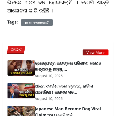
ଭିତରେ ୩୪୫ ଦନ ହୋଇଗଲାଣି । ତଥାପି ଶାନ୍ତି
ଆଲୋଚନା ଜାରି ରହିଛି ।
Tags:
prameyanews7
ବିଦେଶ
View More
ବ୍ରେକ୍ଅପ୍‌ର ଭୟଙ୍କର ପରିଣାମ: କଲେଜ
ଛାତ୍ରୀଙ୍କୁ ହତ୍ୟା,...
August 10, 2026
ଆତ୍ମ ସମର୍ପଣ କଲେ ଟ୍ରମ୍ପ୍, ହାରିଲା
ଆମେରିକା ! ଇରାନର ସବ...
August 10, 2026
Japanese Man Become Dog Viral
Claim:୨୨୦ କୋଟି ଖର୍ଚ୍...