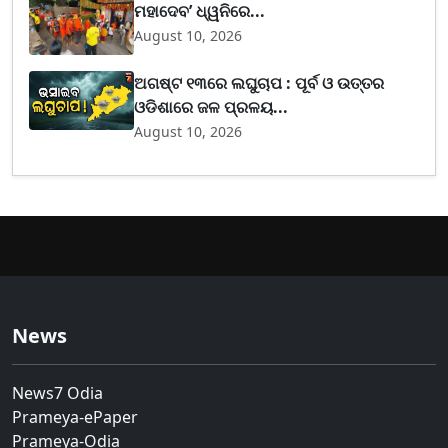
ମହାଦେବ’ ଧ୍ୱନିରେ...
August 10, 2026
ଅଗଷ୍ଟ ୧୩ରେ ଲଘୁଚାପ : ପୂର୍ବ ଓ ଉତ୍ତର
ଓଡିଶାରେ ଜଳ ପ୍ରଳୟ...
August 10, 2026
News
News7 Odia
Prameya-ePaper
Prameya-Odia