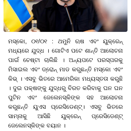
ମସ୍କୋ, ୦୧/୦୧ : ଥମୁନି ଋଷ ଏବଂ ୟୁକ୍ରେନ୍
ମଧ୍ୟରେ ଯୁଦ୍ଧ । ଗୋଟିଏ ପଟେ ଶାନ୍ତି ଆଲୋଚନା
ପାଇଁ ଚେଷ୍ଟା ଚାଲିଛି । ଅନ୍ୟପଟେ ପରସ୍ପରକୁ
ମିସାଇଲ ଏବଂ ଡ୍ରୋନ୍ ମାଡ କରୁଛନ୍ତି ମସ୍କୋ ଏବଂ
କିଭ୍ । ଏସବୁ ଭିତରେ ଆମେରିକା ମଧ୍ୟସ୍ତତା କରୁଛି
। ଦୁଇ ପକ୍ଷଙ୍କୁ ଯୁଦ୍ଧରୁ ବିରତ କରିବାକୁ ଘନ ଘନ
ପୁଟିନ ଏବଂ ଜେଲେନସ୍କିଙ୍କ ସହ ଆଲୋଚନା
କରୁଛନ୍ତି ୟୁଏସ ପ୍ରେସିଡେଣ୍ଟ୍। ଏସବୁ ଭିତରେ
ସାମ୍ନାକୁ ଆସିଛି ୟୁକ୍ରେନ୍ ପ୍ରେସିଡେଣ୍ଟ୍
ଜେଲେନସ୍କିଙ୍କ ବୟାନ ।