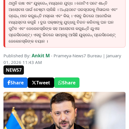
ଥମୁନି ଋଷ ଏବଂ ୟୁକ୍ରେନ୍ ମଧ୍ୟରେ ଯୁଦ୍ଧ । ଗୋଟିଏ ପଟେ ଶାନ୍ତି
ଆଲୋଚନା ପାଇଁ ଚେଷ୍ଟା ଚାଲିଛି । ଅନ୍ୟପଟେ ପରସ୍ପରକୁ ମିସାଇଲ ଏବଂ
ଡ୍ରୋନ୍ ମାଡ କରୁଛନ୍ତି ମସ୍କୋ ଏବଂ କିଭ୍ । ଏସବୁ ଭିତରେ ଆମେରିକା
ମଧ୍ୟସ୍ତତା କରୁଛି । ଦୁଇ ପକ୍ଷଙ୍କୁ ଯୁଦ୍ଧରୁ ବିରତ କରିବାକୁ ଘନ ଘନ
ପୁଟିନ ଏବଂ ଜେଲେନସ୍କିଙ୍କ ସହ ଆଲୋଚନା କରୁଛନ୍ତି ୟୁଏସ
ପ୍ରେସିଡେଣ୍ଟ୍। ଏସବୁ ଭିତରେ ସାମ୍ନାକୁ ଆସିଛି ୟୁକ୍ରେନ୍ ପ୍ରେସିଡେଣ୍ଟ୍
ଜେଲେନସ୍କିଙ୍କ ବୟାନ ।
Ankit M
Published By:
- Prameya-News7 Bureau | January
01, 2026 11:43 AM
NEWS7
Share
Tweet
Share