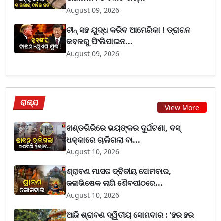
August 09, 2026
ଚୀନ୍ ସହ ଯୁଦ୍ଧ କରିବ ଆମେରିକା ! ଡ୍ରାଗନ
କବଳରୁ ଫିଲିପାଇନ...
August 09, 2026
ରାଜ୍ୟ
View More
ଖଣ୍ଡଗିରିରେ ଭୟଙ୍କର ଦୁର୍ଘଟଣା, ବସ୍
ଧକ୍କାରେ ଚାଲିଗଲା ବା...
August 10, 2026
ଶ୍ରାବଣ ମାସର ଦ୍ବିତୀୟ ସୋମବାର,
ଜଳାଭିଷେକ ଲାଗି ଶୈବପୀଠରେ...
August 10, 2026
ଆଜି ଶ୍ରାବଣ ଦ୍ୱିତୀୟ ସୋମବାର : ‘ହର ହର