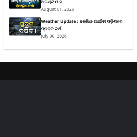
ଅଗଷ୍ଟ ଓ ସ...
August 01, 2026
Weather Update : ଦକ୍ଷିଣ-ପଶ୍ଚିମ ଓଡ଼ିଶାରେ
ପ୍ରବଳ ବର୍ଷ...
July 30, 2026
er