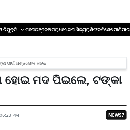
ଓ ନିଯୁକ୍ତି
ମନୋରଞ୍ଜନ
ଅପରାଧ
ଖେଳ
ବାଣିଜ୍ୟ
ରାଶିଫଳ
ବିଶେଷ
ପାଣିପାଗ
ଙ୍କା ପାଇଁ ଗଣ୍ଡଗୋଳ କଲେ
୍ଗ ହୋଇ ମଦ ପିଇଲେ, ଟଙ୍କା
NEWS7
 06:23 PM