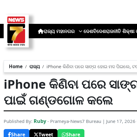
ରାଜ୍ୟ
ମହାନଗର
ଦେଶ
ବିଦେଶ
ରାଜନୀତି
ଶିକ୍ଷା 
Home
ରାଜ୍ୟ
iPhone କିଣିବା ପରେ ସାଙ୍ଗ ହୋଇ ମଦ ପିଇଲେ, ଟ
iPhone କିଣିବା ପରେ ସାଙ
ପାଇଁ ଗଣ୍ଡଗୋଳ କଲେ
Ruby
Published By:
- Prameya-News7 Bureau | June 17, 2026
Share
Tweet
Share