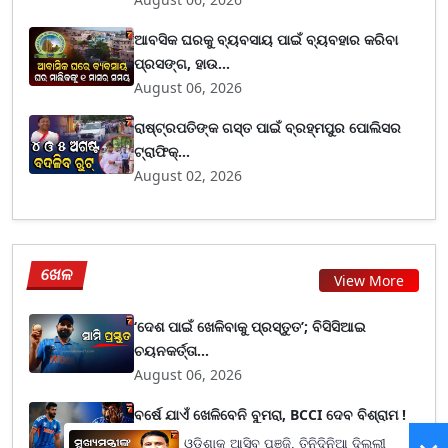
ଆବସିକ ଘରକୁ ବ୍ୟବସାୟ ପାଇଁ ବ୍ୟବହାର କରିବା
ପ୍ରସଙ୍ଗ, ହାଉ...
August 06, 2026
ରାଷ୍ଟ୍ରପତିଙ୍କ ଗସ୍ତ ପାଇଁ ବ୍ରହ୍ମପୁର ପୋଲିସର
ଟ୍ରାଫିକ୍...
August 02, 2026
ଖେଳ
View More
‘ଦେଶ ପାଇଁ ଖେଳିବାକୁ ପ୍ରସ୍ତୁତ’; ବିସିସିଆଇ
ଚୟନକର୍ତ୍ତା...
August 06, 2026
ବର୍ଷେ ଯାଏଁ ଖେଳିବେନି ବୁମରା, BCCI ଦେବ ବିଶ୍ରାମ !
ପୂର୍...
ଓଡ଼ିଶାକୁ ଆସିବ ପୁଞ୍ଜି, ତିନିଦିନିଆ ଦିଲ୍ଲୀ