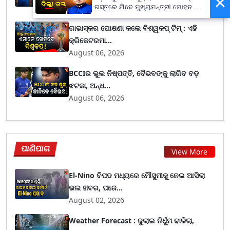
×
August 06, 2026
ଗସ୍ତରେ ଯିବେ ମୁଖ୍ୟମନ୍ତ୍ରୀ ମୋହନ
ମାଝୀ
ଗାଭାସ୍କର ଘୋଷଣା କଲେ ବିଶ୍ୱକପ୍ ଟିମ୍ : ଏହି
କ୍ରିକେଟରମା...
August 06, 2026
BCCIର ଭୁଲ ନିଷ୍ପତ୍ତି, ବୈଭବଙ୍କୁ ଲାଗିବ ବଡ଼
ଝଟକା, ଅନ୍ଧ...
August 06, 2026
ପାଣିପାଗ
View More
El-Nino ବିପଦ ମଧ୍ୟରେ ମୌସୁମୀକୁ ନେଇ ଆସିଲା
ଭଲ ଖବର, ପଜେ...
August 02, 2026
Weather Forecast : ଜୁଲାଇ ନିର୍ଧୁମ ଢାଳିଲା,