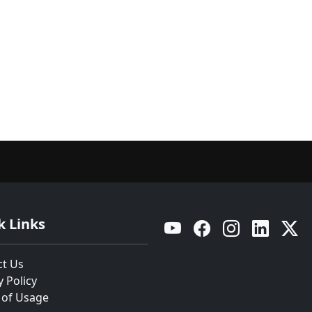
k Links
YouTube
Facebook
Instagram
Linkedin
Twitt
ct Us
y Policy
 of Usage