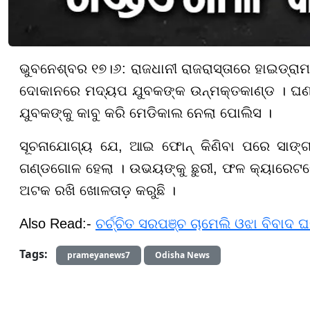
ଭୁବନେଶ୍ବର ୧୭।୬: ରାଜଧାନୀ ରାଜରାସ୍ତାରେ ହାଇଡ୍ରା
ଦୋକାନରେ ମଦ୍ୟପ ଯୁବକଙ୍କ ଉନ୍ମକ୍ତକାଣ୍ଡ । ଘଣ୍
ଯୁବକଙ୍କୁ କାବୁ କରି ମେଡିକାଲ ନେଲା ପୋଲିସ ।
ସୂଚନାଯୋଗ୍ୟ ଯେ, ଆଇ ଫୋନ୍ କିଣିବା ପରେ ସାଙ୍ଗ
ଗଣ୍ଡଗୋଳ ହେଲା । ଉଭୟଙ୍କୁ ଛୁରୀ, ଫଳ କ୍ୟାରେଟ
ଅଟକ ରଖି ଖୋଳତାଡ଼ କରୁଛି ।
Also Read:-
ଚର୍ଚ୍ଚିତ ସରପଞ୍ଚ ଚାମେଲି ଓଝା ବିବାଦ 
Tags:
prameyanews7
Odisha News