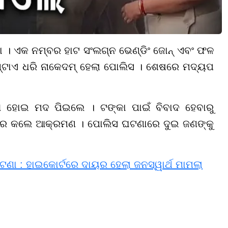
ମା । ଏକ ନମ୍ବର ହାଟ ସଂଲଗ୍ନ ଭେଣ୍ଡିଂ ଜୋନ୍ ଏବଂ ଫଳ
ଟାଏ ଧରି ନାକେଦମ୍ ହେଲା ପୋଲିସ । ଶେଷରେ ମଦ୍ୟପ
 ହୋଇ ମଦ ପିଇଲେ । ଟଙ୍କା ପାଇଁ ବିବାଦ ହେବାରୁ
ରେ କଲେ ଆକ୍ରମଣ । ପୋଲିସ ଘଟଣାରେ ଦୁଇ ଜଣଙ୍କୁ
ଘଟଣା : ହାଇକୋର୍ଟରେ ଦାୟର ହେଲା ଜନସ୍ୱାର୍ଥ ମାମଲା