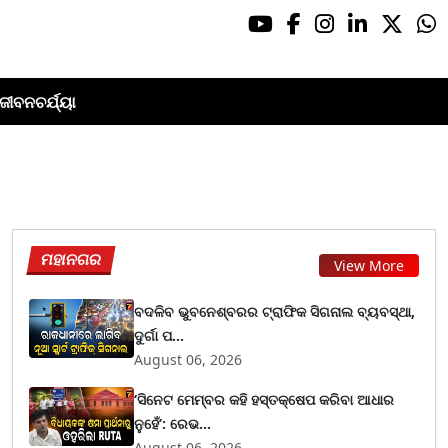
ଜୀବନଚର୍ଯ୍ୟା
ମହାନଗର
View More
ବଦଳିବ ଭୁବନେଶ୍ବରର ଟ୍ରାଫିକ ସିଗନାଲ ବ୍ୟବସ୍ଥା,
ଦୁର୍ଗା ପ...
August 06, 2026
‘ସିନେଟ ମେମ୍ବର କହି ହସ୍ତକ୍ଷେପ କରିବା ଆଧାର
ନୁହେଁ’: ରେଭ...
August 06, 2026