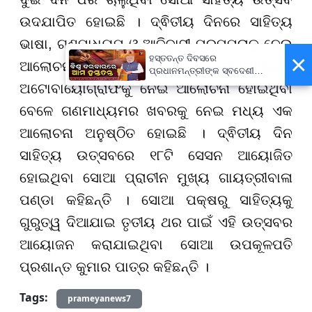
ଉଦଯାପିତ ହୋଇଛି । ଦ୍ଵିତୀୟ ଦିନରେ ସାହିତ୍ୟ
ଭାଷା, ଗଣମାଧ୍ୟମ ଓ ଆଦିବାସୀ ପରମ୍ପରାକୁ ନେଇ
×
ହସ୍ତତନ୍ତ ଦିବସରେ
ଆଲୋଚନା ହୋଇଛି । ବାୟୋଗ୍ରାଫି
ପ୍ରଧାନମନ୍ତ୍ରୀଙ୍କ ସ୍ବଦେଶୀ
ବାର୍ତ୍ତା, ଗର୍ବର ସହ ପାଳନ କରିବାକୁ
ଅଟୋବାୟୋଗ୍ରାଫିକୁ ନେଇ ଆଲୋଚନା ହୋଇଥିବା
ଆହ୍ବାନ
ବେଳେ ଗଣମାଧ୍ୟମର ଖବରକୁ ନେଇ ମଧ୍ୟ ଏକ
ଆଲୋଚନା ଅନୁଷ୍ଠିତ ହୋଇଛି । ଦ୍ଵିତୀୟ ଦିନ
ସାହିତ୍ୟ ଉତ୍ସବରେ ୧୮ଟି ସେସନ ଆୟୋଜିତ
ହୋଇଥିବା ସୋଆ ପ୍ରାଚୀନ ମୁଖ୍ୟ ଗାୟତ୍ରୀବାଳା
ପଣ୍ଡା କହିଛନ୍ତି । ସୋଆ ପକ୍ଷରୁ ସାହିତ୍ୟକୁ
ଗୁରୁତ୍ୱ ଦିଆଯାଇ ତୃତୀୟ ଥର ପାଇଁ ଏହି ଉତ୍ସବର
ଆୟୋଜନ କରାଯାଇଥିବା ସୋଆ ଉପକୂଳପତି
ପ୍ରଶାନ୍ତ କୁମାର ପାତ୍ର କହିଛନ୍ତି ।
Tags:
prameyanews7