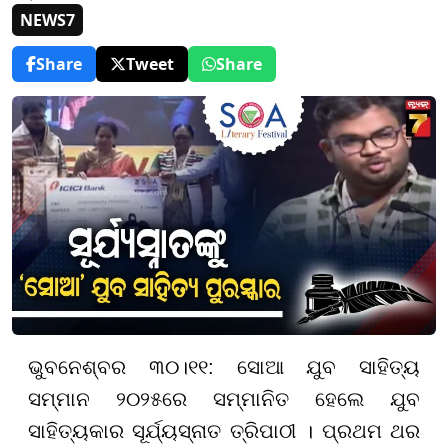
NEWS7
Share
Tweet
Share
ଭୁବନେଶ୍ବର ୩୦।୧୧: ସୋଆ ଯୁବ ସାହିତ୍ୟ
ସମ୍ମାନ ୨୦୨୫ରେ ସମ୍ମାନିତ ହେଲେ ଯୁବ
ସାହିତ୍ୟକାର ସୂର୍ଯ୍ୟସ୍ନାତ ତ୍ରିପାଠୀ । ପ୍ରଥମ ଥର