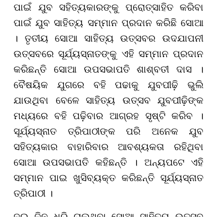
ପାଇଁ ଯୁବ ସହିତ୍ୟକାରଙ୍କୁ ପ୍ରୋତ୍ସାହିତ କରିବା
ପାଇଁ ଯୁବ ସାହିତ୍ୟ ସମ୍ମାନ ପ୍ରଦାନ କରିଛି ସୋଆ
। ତୃତୀୟ ସୋଆ ସାହିତ୍ୟ ଉତ୍ସବର ଉଦଯାପନୀ
ଉତ୍ସବରେ ସୂର୍ଯ୍ୟସ୍ନାତଙ୍କୁ ଏହି ସମ୍ମାନ ପ୍ରଦାନ
କରିଛନ୍ତି ସୋଆ ଉପସଭାପତି ଶାଶ୍ବତୀ ଦାସ ।
ବୈଷୟିକ ଯୁଗରେ ବହି ପଢାକୁ ଯୁବପୀଢ଼ି ଭୁଲି
ଯାଉଥିବା ବେଳେ ସାହିତ୍ୟ ଉତ୍ସବ ଯୁବପୀଢ଼ିଙ୍କ
ମଧ୍ୟରେ ବହି ପଢ଼ିବାର ଆଗ୍ରହ ସୃଷ୍ଟି କରିବ ।
ସୂର୍ଯ୍ୟସ୍ନାତ ତ୍ରିପାଠୀଙ୍କ ପରି ଅନେକ ଯୁବ
ସହିତ୍ୟକାର ବାହାରିବାର ଆବଶ୍ୟକତା ରହିଥିବା
ସୋଆ ଉପସଭାପତି କହିଛନ୍ତି । ଅନ୍ୟପଟେ ଏହି
ସମ୍ମାନ ପାଇ ଖୁସିବ୍ୟକ୍ତ କରିଛନ୍ତି ସୂର୍ଯ୍ୟସ୍ନାତ
ତ୍ରିପାଠୀ ।
ଦୁଇ ଦିନ ଧରି ଚାଲୁଥିବା ସୋଆ ସାହିତ୍ୟ ଉତ୍ସବ