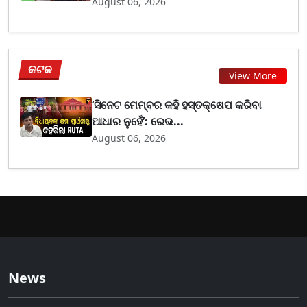
August 06, 2026
କଟକ
View More
‘ସିନେଟ ମେମ୍ବର କହି ହସ୍ତକ୍ଷେପ କରିବା
ଆଧାର ନୁହେଁ’: ରେଭ...
August 06, 2026
News