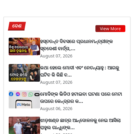
ଦେଶ
View More
ହସ୍ତତନ୍ତ ଦିବସରେ ପ୍ରଧାନମନ୍ତ୍ରୀଙ୍କ
ସ୍ବଦେଶୀ ବାର୍ତ୍ତା,...
August 07, 2026
କଥା ହେଲେ ମୋଦୀ ଏବଂ ନେତନ୍ୟାହୁ : ଆଗକୁ
ଘଟିବ କି କିଛି ବ...
August 07, 2026
ମୋଦିଙ୍କ ଭିଡିଓ ହଟାଇବା ଘଟଣା ପରେ ମେଟା
ଉପରେ କେନ୍ଦ୍ରର କ...
August 06, 2026
ଝାଡ଼ଖଣ୍ଡ ଛାତ୍ର ଆନ୍ଦୋଳନକୁ ନେଇ ଆସିଲା
ରାହୁଲ ଗାନ୍ଧିଙ୍କ...