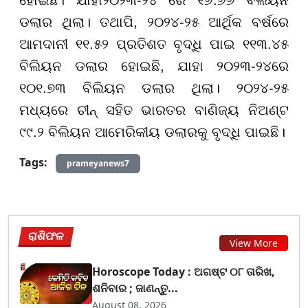
ହୋଇଛି। ଯାହା୨୦୨୩-୨୪ ରେ ୧୬.୬୬ ବିଲିୟନ
ଡଲାର ଥିଲା। ତଥାପି, ୨୦୨୪-୨୫ ଆର୍ଥିକ ବର୍ଷରେ
ଆମଦାନୀ ୧୧.୫୨ ପ୍ରତିଶତ ବୃଦ୍ଧି ପାଇ ୧୧୩.୪୫
ବିଲିୟନ ଡଲାର ହୋଇଛି, ଯାହା ୨୦୨୩-୨୪ରେ
୧୦୧.୭୩ ବିଲିୟନ ଡଲାର ଥିଲା। ୨୦୨୪-୨୫
ମଧ୍ୟରେ ଚୀନ୍ ସହିତ ଭାରତର ବାଣିଜ୍ୟ ନିଅଣ୍ଟ
୯୯.୨ ବିଲିୟନ ଆମେରିକୀୟ ଡଲାରକୁ ବୃଦ୍ଧି ପାଇଛି।
Tags:
prameyanews7
ରାଶିଫଳ
View More
Horoscope Today : ଅଗଷ୍ଟ ୦୮ ତାରିଖ,
ଶନିବାର ; ଜାଣନ୍ତୁ...
August 08, 2026