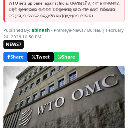
WTO sets up panel against India: ଅଟୋମୋଟିଭ୍ ଏବଂ ନବୀକରଣୀୟ
ଶକ୍ତି କ୍ଷେତ୍ରରେ ଭାରତର ପଦକ୍ଷେପକୁ ନେଇ ଚୀନ ଯେଉଁ ଅଭିଯୋଗ
କରିଥିଲା, ତା ଉପରେ ଡବ୍ଲୁଟିଓ କାର୍ଯ୍ୟାନୁଷ୍ଠାନ ନେଇଛି।
abinash
Published By:
- Prameya-News7 Bureau | February
24, 2026 10:50 PM
NEWS7
Share
Tweet
Share