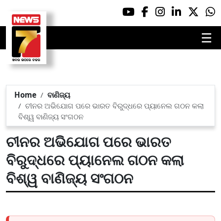
☰
Home
ବାଣିଜ୍ୟ
ଚୀନର ଅଭିଯୋଗ ପରେ ଭାରତ ବିରୁଦ୍ଧରେ ପ୍ୟାନେଲ ଗଠନ କଲା
ବିଶ୍ୱ ବାଣିଜ୍ୟ ସଂଗଠନ
ଚୀନର ଅଭିଯୋଗ ପରେ ଭାରତ
ବିରୁଦ୍ଧରେ ପ୍ୟାନେଲ ଗଠନ କଲା
ବିଶ୍ୱ ବାଣିଜ୍ୟ ସଂଗଠନ