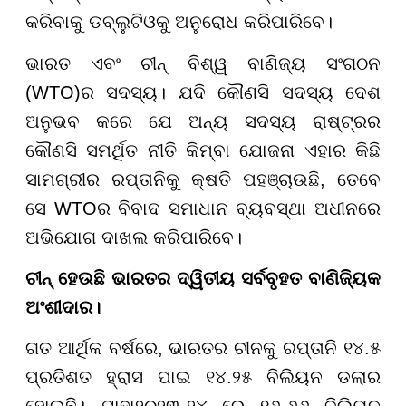
କରିବାକୁ ଡବ୍ଲୁଟିଓକୁ ଅନୁରୋଧ କରିପାରିବେ।
ଭାରତ ଏବଂ ଚୀନ୍ ବିଶ୍ୱ ବାଣିଜ୍ୟ ସଂଗଠନ
(WTO)ର ସଦସ୍ୟ। ଯଦି କୌଣସି ସଦସ୍ୟ ଦେଶ
ଅନୁଭବ କରେ ଯେ ଅନ୍ୟ ସଦସ୍ୟ ରାଷ୍ଟ୍ରର
କୌଣସି ସମର୍ଥିତ ନୀତି କିମ୍ବା ଯୋଜନା ଏହାର କିଛି
ସାମଗ୍ରୀର ରପ୍ତାନିକୁ କ୍ଷତି ପହଞ୍ଚାଉଛି, ତେବେ
ସେ WTOର ବିବାଦ ସମାଧାନ ବ୍ୟବସ୍ଥା ଅଧୀନରେ
ଅଭିଯୋଗ ଦାଖଲ କରିପାରିବେ।
ଚୀନ୍ ହେଉଛି ଭାରତର ଦ୍ୱିତୀୟ ସର୍ବବୃହତ ବାଣିଜ୍ୟିକ
ଅଂଶୀଦାର।
ଗତ ଆର୍ଥିକ ବର୍ଷରେ, ଭାରତର ଚୀନକୁ ରପ୍ତାନି ୧୪.୫
ପ୍ରତିଶତ ହ୍ରାସ ପାଇ ୧୪.୨୫ ବିଲିୟନ ଡଲାର