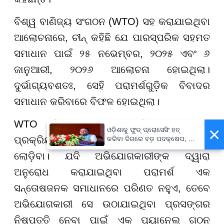
ବିଶ୍ୱ ବାଣିଜ୍ୟ ସଂଗଠନ (WTO) ସହ କରାଯାଇଥିବା
ଆଲୋଚନାରେ, ଚୀନ୍ କହିଛି ଯେ ପାରସ୍ପରିକ ସହମତ
ସମାଧାନ ପାଇଁ ୨୫ ନଭେମ୍ବର, ୨୦୨୫ ଏବଂ ୬
ଜାନୁଆରୀ, ୨୦୨୬ ଆଲୋଚନା ହୋଇଥିଲା।
ଦୁର୍ଭାଗ୍ୟବଶତଃ, ସେହି ପରାମର୍ଶଗୁଡ଼ିକ ବିବାଦର
ସମାଧାନ କରିବାରେ ବିଫଳ ହୋଇଥିଲା।
WTO ନିୟମ ଅନୁଯାୟୀ ବିବାଦ ସମାଧାନ
×
ଓଡ଼ିଶାକୁ ଫୁଡ୍ ପ୍ରୋସେସିଂ ହବ୍
ପ୍ରକ୍ରିୟାର ପ୍ରଥମ ପଦକ୍ଷେପ ହେଉଛି ପରାମର୍ଶ
କରିବା ଦିଗରେ ବଡ଼ ପଦକ୍ଷେପ, ୪୨
ହଜାରରୁ ଅଧିକ ନିଯୁକ୍ତି ସୁଯୋଗ
ଲୋଡ଼ିବା। ଯଦି ଅଭିଯୋଗକାରୀଙ୍କ ଦ୍ୱାରା
ଅନୁରୋଧ କରାଯାଇଥିବା ପରାମର୍ଶ ଏକ
ସନ୍ତୋଷଜନକ ସମାଧାନରେ ପରିଣତ ନହୁଏ, ତେବେ
ଅଭିଯୋଗକାରୀ ସେ ଉଠାଯାଇଥିବା ପ୍ରସଙ୍ଗର
ନିଷ୍ପତ୍ତି ନେବା ପାଇଁ ଏକ ପ୍ୟାନେଲ ଗଠନ