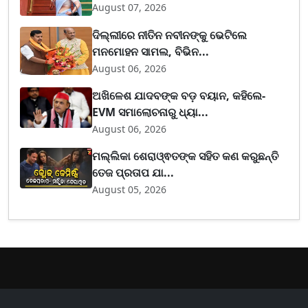
August 07, 2026
ଦିଲ୍ଲୀରେ ନୀତିନ ନବୀନଙ୍କୁ ଭେଟିଲେ
ମନମୋହନ ସାମଲ, ବିଭିନ...
August 06, 2026
ଅଖିଳେଶ ଯାଦବଙ୍କ ବଡ଼ ବୟାନ, କହିଲେ-
EVM ସମାଲୋଚନାରୁ ଧ୍ୟା...
August 06, 2026
ମଲ୍ଲିକା ଶେରାଓ୍ଵତଙ୍କ ସହିତ କଣ କରୁଛନ୍ତି
ତେଜ ପ୍ରତାପ ଯା...
August 05, 2026