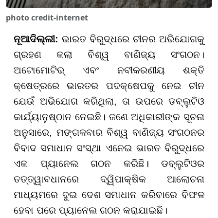
photo credit-internet
ନୂଆଦିଲ୍ଲୀ
:
ଭାରତ ବିରୁଦ୍ଧରେ ଚୀନର ଅଭିଯୋଗକୁ
ଗ୍ରହଣ କଲା ବିଶ୍ୱ ବାଣିଜ୍ୟ ସଂଗଠନ।
ଅଟୋମୋଟିଭ୍ ଏବଂ ନବୀକରଣୀୟ ଶକ୍ତି
କ୍ଷେତ୍ରରେ ଭାରତର ପଦକ୍ଷେପକୁ ନେଇ ଚୀନ
ଯେଉଁ ଅଭିଯୋଗ କରିଥିଲା, ତା ଉପରେ ଡବ୍ଲୁଟିଓ
କାର୍ଯ୍ୟାନୁଷ୍ଠାନ ନେଇଛି। ଜଣେ ଅଧିକାରୀଙ୍କ ସୂଚନା
ଅନୁସାରେ, ମଙ୍ଗଳବାର ବିଶ୍ୱ ବାଣିଜ୍ୟ ସଂଗଠନର
ବିବାଦ ସମାଧାନ ସଂସ୍ଥା ଏନେଇ ଭାରତ ବିରୁଦ୍ଧରେ
ଏକ ପ୍ୟାନେଲ ଗଠନ କରିଛି। ଡବ୍ଲୁଟିଓର
ତତ୍ତ୍ୱାବଧାନରେ ଦ୍ୱିପାକ୍ଷିକ ଆଲୋଚନା
ମାଧ୍ୟମରେ ଦୁଇ ଦେଶ ସମାଧାନ କରିବାରେ ବିଫଳ
ହେବା ପରେ ପ୍ୟାନେଲ ଗଠନ କରାଯାଇଛି।