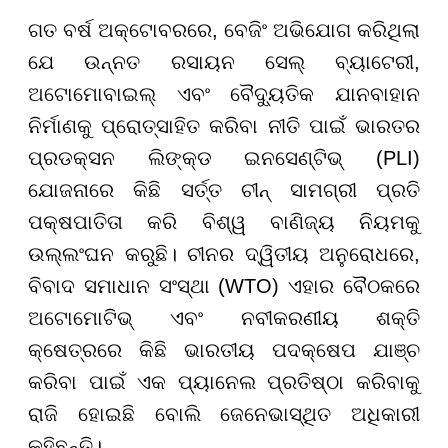
ଗତ ବର୍ଷ ଅକ୍ଟୋବରରେ, ବେଜିଂ ଅଭିଯୋଗ କରିଥିଲା
ଯେ ଉନ୍ନତ ରସାୟନ ସେଲ୍ ବ୍ୟାଟେରୀ,
ଅଟୋମୋବାଇଲ୍ ଏବଂ ବୈଦ୍ୟୁତିକ ଯାନବାହାନ
ନିର୍ମାଣକୁ ପ୍ରୋତ୍ସାହିତ କରିବା ନୀତି ପାଇଁ ଭାରତର
ପ୍ରଡକ୍ସନ ଲିଙ୍କ୍ଡ ଇନସେଣ୍ଟିଭ୍ (PLI)
ଯୋଜନାରେ କିଛି ସର୍ତ୍ତ ଚୀନ୍ ସାମଗ୍ରୀ ପ୍ରତି
ପକ୍ଷପାତିତା କରି ବିଶ୍ୱ ବାଣିଜ୍ୟ ନିୟମକୁ
ଉଲ୍ଲଂଘନ କରୁଛି। ଚୀନର ଦ୍ୱିତୀୟ ଅନୁରୋଧରେ,
ବିବାଦ ସମାଧାନ ସଂସ୍ଥା (WTO) ଏହାର ବୈଠକରେ
ଅଟୋମୋଟିଭ୍ ଏବଂ ନବୀକରଣୀୟ ଶକ୍ତି
କ୍ଷେତ୍ରରେ କିଛି ଭାରତୀୟ ପଦକ୍ଷେପ ଯାଞ୍ଚ
କରିବା ପାଇଁ ଏକ ପ୍ୟାନେଲ ପ୍ରତିଷ୍ଠା କରିବାକୁ
ରାଜି ହୋଇଛି ବୋଲି ଜେନେଭାସ୍ଥିତ ଅଧିକାରୀ
କହିଛନ୍ତି।