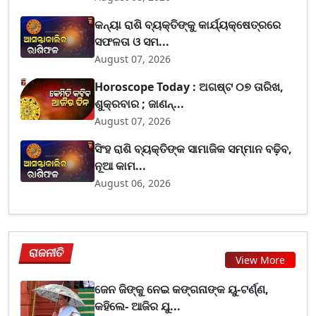
କନ୍ୟା ରାଶି ବ୍ୟକ୍ତିଙ୍କୁ କାର୍ଯ୍ୟକ୍ଷେତ୍ରରେ
ସଫଳତା ଓ ସମ...
August 07, 2026
Horoscope Today : ଅଗଷ୍ଟ ୦୭ ତାରିଖ,
ଶୁକ୍ରବାର ; ଜାଣନ୍...
August 07, 2026
ସିଂହ ରାଶି ବ୍ୟକ୍ତିଙ୍କ ସାମାଜିକ ସମ୍ମାନ ବଢ଼ିବ,
ନୂଆ କାମ...
August 06, 2026
ରାଜନୀତି
View More
ଜେନ ଜିଙ୍କୁ ନେଇ କଙ୍ଗନାଙ୍କ ୟୁ-ଟର୍ଣ୍ଣ,
କହିଲେ- ଆଜିର ଯୁ...