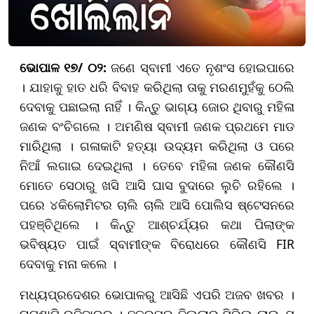
ଭୋପାଳ ୧୭/ ୦୨:
ଜଣେ ସ୍ବାମୀ ଏତେ ନୃଶଂସ ହୋଇପାରେ
। ଯାହାକୁ ହାତ ଧରି ବିବାହ କରିଥିଲା ତାକୁ ମରଣମୁହଁକୁ ଠେଲି
ଦେବାକୁ ପଛାଇଲା ନାହିଁ । କିନ୍ତୁ ଭାଗ୍ୟ ଜୋର ଥିବାରୁ ମହିଳା
ଜଣକ ବଂଚିଗଲେ । ଅମଣିଷ ସ୍ବାମୀ ଜଣକ ପ୍ରଥମେ ମାଡ
ମାରିଥିଲା । ଗଳାକାଟି ହତ୍ୟା ଉଦ୍ୟମ କରିଥିଲା ଓ ପରେ
ନିଆଁ ଲଗାଇ ଦେଇଥିଲା । ତେବେ ମହିଳା ଜଣକ କୌଣସି
ମୋତେ ସେଠାରୁ ଖସି ଆସି ଘାସ ବୁଦାରେ ଲୁଚି ରହିଲେ ।
ପରେ ୪କିଲୋମିଟର ଚାଲି ଚାଲି ଆସି ପୋଲିସ ଷ୍ଟେସନରେ
ପହଞ୍ଚିଥିଲେ । କିନ୍ତୁ ଆଶ୍ଚର୍ଯ୍ୟର କଥା ପିଲାଙ୍କ
ଭବିଷ୍ୟତ ପାଇଁ ସ୍ବାମୀଙ୍କ ବିରୋଧରେ କୌଣସି FIR
ଦେବାକୁ ମନା କଲେ ।
ମଧ୍ୟପ୍ରଦେଶର ଭୋପାଳରୁ ଆସିଛି ଏପରି ଅଜବ ଖବର ।
ଘଟଣାଟି ରବିବାରର । ଛତରପୁର ଜିଲ୍ଲାର ସିଭିଲ ଲାଇନ୍ସ