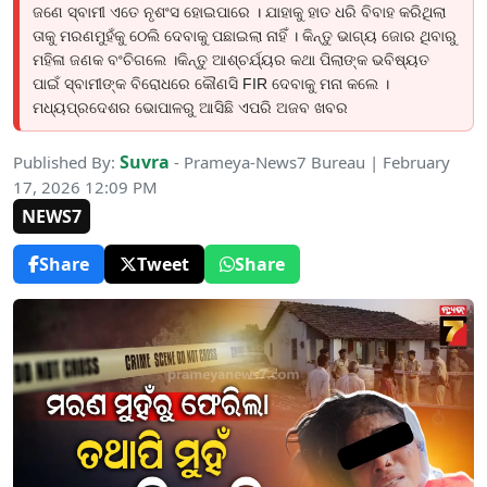
ଜଣେ ସ୍ବାମୀ ଏତେ ନୃଶଂସ ହୋଇପାରେ । ଯାହାକୁ ହାତ ଧରି ବିବାହ କରିଥିଲା
ତାକୁ ମରଣମୁହଁକୁ ଠେଲି ଦେବାକୁ ପଛାଇଲା ନାହିଁ । କିନ୍ତୁ ଭାଗ୍ୟ ଜୋର ଥିବାରୁ
ମହିଳା ଜଣକ ବଂଚିଗଲେ ।କିନ୍ତୁ ଆଶ୍ଚର୍ଯ୍ୟର କଥା ପିଲାଙ୍କ ଭବିଷ୍ୟତ
ପାଇଁ ସ୍ବାମୀଙ୍କ ବିରୋଧରେ କୌଣସି FIR ଦେବାକୁ ମନା କଲେ ।
ମଧ୍ୟପ୍ରଦେଶର ଭୋପାଳରୁ ଆସିଛି ଏପରି ଅଜବ ଖବର
Suvra
Published By:
- Prameya-News7 Bureau | February
17, 2026 12:09 PM
NEWS7
Share
Tweet
Share