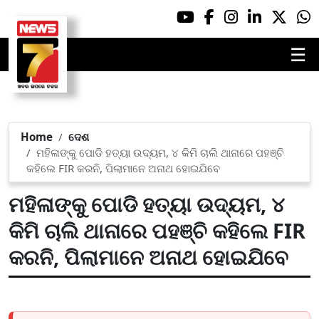
☰
Home
ଦେଶ
ମହିଳାଙ୍କୁ ପୋଡି ହତ୍ୟା ଉଦ୍ୟମ, ୪ କିମି ଚାଲି ଥାନାରେ ପହଞ୍ଚି
କହିଲେ FIR କରନି, ପିଲାମାନେ ଅନାଥ ହୋଇଯିବେ
ମହିଳାଙ୍କୁ ପୋଡି ହତ୍ୟା ଉଦ୍ୟମ, ୪
କିମି ଚାଲି ଥାନାରେ ପହଞ୍ଚି କହିଲେ FIR
କରନି, ପିଲାମାନେ ଅନାଥ ହୋଇଯିବେ