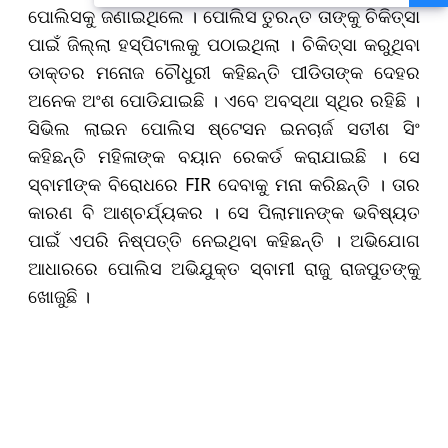
ମୁଖ୍ୟମନ୍ତ୍ରୀ ମୋହନ ମାଝୀ
ପୋଲିସକୁ ଜଣାଇଥିଲେ । ପୋଲିସ ତୁରନ୍ତ ତାଙ୍କୁ ଚିକିତ୍ସା
ପାଇଁ ଜିଲ୍ଲା ହସ୍‌ପିଟାଲକୁ ପଠାଇଥିଲା । ଚିକିତ୍ସା କରୁଥିବା
ଡାକ୍ତର ମନୋଜ ଚୌଧୁରୀ କହିଛନ୍ତି ପୀଡିତାଙ୍କ ଦେହର
ଅନେକ ଅଂଶ ପୋଡିଯାଇଛି । ଏବେ ଅବସ୍ଥା ସ୍ଥିର ରହିଛି ।
ସିଭିଲ ଲାଇନ ପୋଲିସ ଷ୍ଟେସନ ଇନଚାର୍ଜ ସତୀଶ ସିଂ
କହିଛନ୍ତି ମହିଳାଙ୍କ ବୟାନ ରେକର୍ଡ କରାଯାଇଛି । ସେ
ସ୍ବାମୀଙ୍କ ବିରୋଧରେ FIR ଦେବାକୁ ମନା କରିଛନ୍ତି । ତାର
କାରଣ ବି ଆଶ୍ଚର୍ଯ୍ୟକର । ସେ ପିଲାମାନଙ୍କ ଭବିଷ୍ୟତ
ପାଇଁ ଏପରି ନିଷ୍ପତ୍ତି ନେଇଥିବା କହିଛନ୍ତି । ଅଭିଯୋଗ
ଆଧାରରେ ପୋଲିସ ଅଭିଯୁକ୍ତ ସ୍ବାମୀ ରାଜୁ ରାଜପୁତଙ୍କୁ
ଖୋଜୁଛି ।