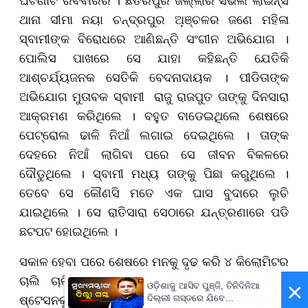
ଥାନା ସୀମା ନୟା ଚନ୍ଦ୍ରପୁର ଅ଼ଞ୍ଚଳର ଜଣେ ମହିଳା
ସ୍ବାମୀଙ୍କ ବିରୋଧରେ ଆଣିଛନ୍ତି ସଂଗୀନ ଅଭିଯୋଗ ।
ପୋଲିସ ପାଖରେ ସେ ଯାହା କହିଛନ୍ତି ଯେତିକି
ଆଶ୍ଚର୍ଯ୍ୟଜନକ ସେତିକି ବେଦନାଦାୟକ । ପୀଡିତାଙ୍କ
ଅଭିଯୋଗ ମୁତାବକ ସ୍ବାମୀ ରାଜୁ ରାଜପୁତ ତାଙ୍କୁ ଦିନସାରା
ଆକ୍ରମଣ କରିଥିଲେ । ବହୁତ ବାଡେଇଥିଲେ ଶେଷରେ
ପେଟ୍ରୋଲ ଢାଳି ନିଆଁ ଲଗାଇ ଦେଇଥିଲେ । ତାଙ୍କ
ଦେହରେ ନିଆଁ ଲାଗିବା ପରେ ସେ ଜୀବନ ବିକଳରେ
ଦୌଡୁଥିଲେ । ସ୍ବାମୀ ମଧ୍ୟ ତାଙ୍କୁ ପିଛା କରୁଥିଲେ ।
ତେବେ ସେ କୌଣସି ମତେ ଏକ ଘାସ ବୁଦାରେ ଲୁଚି
ଯାଇଥିଲେ । ସେ ରାତିସାରା ସେଠାରେ ଯନ୍ତ୍ରଣାରେ ପଡି
ଛଟପଟ ହୋଇଥିଲେ ।
ସକାଳ ହେବା ପରେ ଶେଷରେ ମନକୁ ଦୃଢ କରି ୪ କିଲୋମିଟର
ଚାଲି ଚାଲି ସେଠାରେ ଥିବା ସିଭିଲ ଲାଇନ୍ସ ପୋଲିସ
×
ଓଡ଼ିଶାକୁ ଆସିବ ପୁଞ୍ଜି, ତିନିଦିନିଆ
ଷ୍ଟେସନକୁ ଆସିଥିଲେ । ଆଉ ତାଙ୍କ ସହ ଘଟିଥିବା ସବୁ କଥା
ଦିଲ୍ଲୀ ଗସ୍ତରେ ଯିବେ