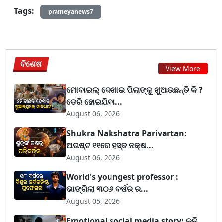
Tags:
prameyanews7
ବିଶେଷ
View More
ମୋବାଇଲ୍ ଦେଖାଇ ପିଲାଙ୍କୁ ଖୁଆଉଛନ୍ତି କି ?
ଡେରି ହୋଇଯିବା...
August 06, 2026
Shukra Nakshatra Parivartan:
ଅଗଷ୍ଟ ୧୧ରେ ହସ୍ତ ନକ୍ଷ...
August 06, 2026
World's youngest professor :
ଭାଙ୍ଗିଲା ୩୦୬ ବର୍ଷର ର...
August 05, 2026
Emotional social media story: କୁନି