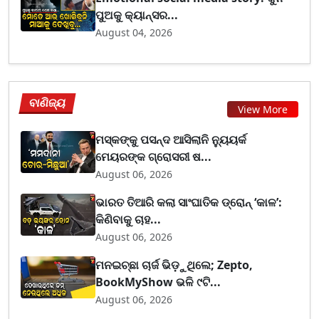
ପୁଅକୁ କ୍ୟାନ୍ସର...
August 04, 2026
ବାଣିଜ୍ୟ
View More
ମସ୍କଙ୍କୁ ପସନ୍ଦ ଆସିଲାନି ନ୍ୟୁୟର୍କ
ମେୟରଙ୍କ ଗ୍ରୋସରୀ ଷ...
August 06, 2026
ଭାରତ ତିଆରି କଲା ସାଂଘାତିକ ଡ୍ରୋନ୍ ‘କାଳ’:
କିଣିବାକୁ ଚାହ...
August 06, 2026
ମନଇଚ୍ଛା ଚାର୍ଜ ଭିଡ଼ୁଥିଲେ; Zepto,
BookMyShow ଭଳି ୯ଟି...
August 06, 2026