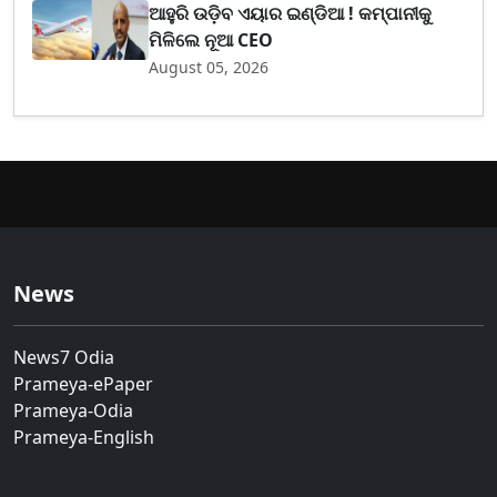
ଆହୁରି ଉଡ଼ିବ ଏୟାର ଇଣ୍ଡିଆ ! କମ୍ପାନୀକୁ
ମିଳିଲେ ନୂଆ CEO
August 05, 2026
News
News7 Odia
Prameya-ePaper
Prameya-Odia
Prameya-English