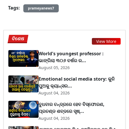
Tags:
prameyanews7
ବିଶେଷ
View More
World's youngest professor :
ଭାଙ୍ଗିଲା ୩୦୬ ବର୍ଷର ର...
August 05, 2026
Emotional social media story: କୁନି
ପୁଅକୁ କ୍ୟାନ୍ସର...
August 04, 2026
ବୁଧବାର ଚନ୍ଦ୍ରରେ ହେବ ବିସ୍ଫୋରଣ,
ପ୍ରଚଣ୍ଡ ଶବ୍ଦରେ ସୃଷ୍...
August 04, 2026