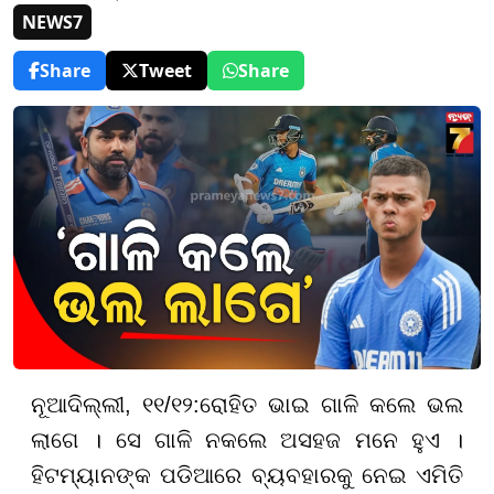
NEWS7
Share
Tweet
Share
ନୂଆଦିଲ୍ଲୀ, ୧୧/୧୨:
ରୋହିତ ଭାଇ ଗାଳି କଲେ ଭଲ
ଲାଗେ । ସେ ଗାଳି ନକଲେ ଅସହଜ ମନେ ହୁଏ ।
ହିଟମ୍ୟାନଙ୍କ ପଡିଆରେ ବ୍ୟବହାରକୁ ନେଇ ଏମିତି