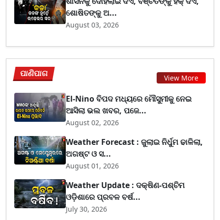
ଶାସନକୁ ଦୋହଲାଇ ଦିଏ, ବଞ୍ଚିତଙ୍କୁ ହକ୍ ଦିଏ,
ଶୋଷିତଙ୍କୁ ଅ...
August 03, 2026
ପାଣିପାଗ
View More
El-Nino ବିପଦ ମଧ୍ୟରେ ମୌସୁମୀକୁ ନେଇ
ଆସିଲା ଭଲ ଖବର, ପଜେ...
August 02, 2026
Weather Forecast : ଜୁଲାଇ ନିର୍ଧୁମ ଢାଳିଲା,
ଅଗଷ୍ଟ ଓ ସ...
August 01, 2026
Weather Update : ଦକ୍ଷିଣ-ପଶ୍ଚିମ
ଓଡ଼ିଶାରେ ପ୍ରବଳ ବର୍ଷ...
July 30, 2026