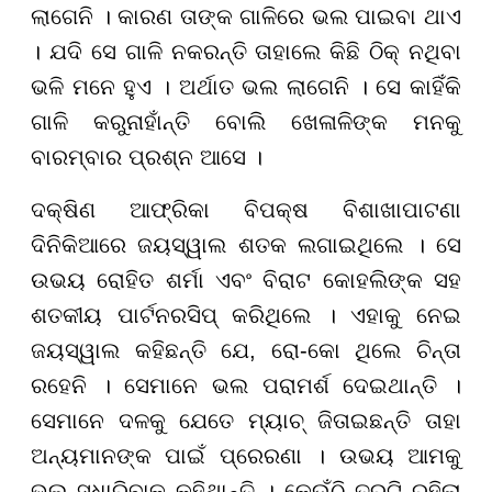
ଲାଗେନି । କାରଣ ତାଙ୍କ ଗାଳିରେ ଭଲ ପାଇବା ଥାଏ
। ଯଦି ସେ ଗାଳି ନକରନ୍ତି ତାହାଲେ କିଛି ଠିକ୍ ନଥିବା
ଭଳି ମନେ ହୁଏ । ଅର୍ଥାତ ଭଲ ଲାଗେନି । ସେ କାହିଁକି
ଗାଳି କରୁନାହାଁନ୍ତି ବୋଲି ଖେଳାଳିଙ୍କ ମନକୁ
ବାରମ୍ବାର ପ୍ରଶ୍ନ ଆସେ ।
ଦକ୍ଷିଣ ଆଫ୍ରିକା ବିପକ୍ଷ ବିଶାଖାପାଟଣା
ଦିନିକିଆରେ ଜୟସ୍ୱାଲ ଶତକ ଲଗାଇଥିଲେ । ସେ
ଉଭୟ ରୋହିତ ଶର୍ମା ଏବଂ ବିରାଟ କୋହଲିଙ୍କ ସହ
ଶତକୀୟ ପାର୍ଟନରସିପ୍ କରିଥିଲେ । ଏହାକୁ ନେଇ
ଜୟସ୍ୱାଲ କହିଛନ୍ତି ଯେ, ରୋ-କୋ ଥିଲେ ଚିନ୍ତା
ରହେନି । ସେମାନେ ଭଲ ପରାମର୍ଶ ଦେଇଥାନ୍ତି ।
ସେମାନେ ଦଳକୁ ଯେତେ ମ୍ୟାଚ୍ ଜିତାଇଛନ୍ତି ତାହା
ଅନ୍ୟମାନଙ୍କ ପାଇଁ ପ୍ରେରଣା । ଉଭୟ ଆମକୁ
ଭୁଲ ସୁଧାରିବାକୁ କହିଥାନ୍ତି । କେଉଁଠି ତ୍ରୁଟି ରହିଲା