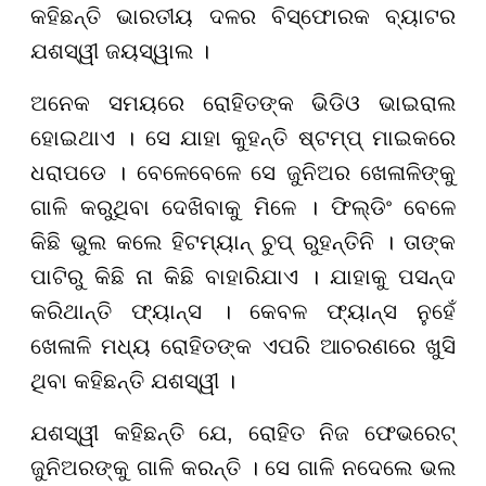
କହିଛନ୍ତି ଭାରତୀୟ ଦଳର ବିସ୍ଫୋରକ ବ୍ୟାଟର
ଯଶସ୍ୱୀ ଜୟସ୍ୱାଲ ।
ଅନେକ ସମୟରେ ରୋହିତଙ୍କ ଭିଡିଓ ଭାଇରାଲ
ହୋଇଥାଏ । ସେ ଯାହା କୁହନ୍ତି ଷ୍ଟମ୍ପ୍ ମାଇକରେ
ଧରାପଡେ । ବେଳେବେଳେ ସେ ଜୁନିଅର ଖେଳାଳିଙ୍କୁ
ଗାଳି କରୁଥିବା ଦେଖିବାକୁ ମିଳେ । ଫିଲ୍ଡିଂ ବେଳେ
କିଛି ଭୁଲ କଲେ ହିଟମ୍ୟାନ୍ ଚୁପ୍ ରୁହନ୍ତିନି । ତାଙ୍କ
ପାଟିରୁ କିଛି ନା କିଛି ବାହାରିଯାଏ । ଯାହାକୁ ପସନ୍ଦ
କରିଥାନ୍ତି ଫ୍ୟାନ୍ସ । କେବଳ ଫ୍ୟାନ୍ସ ନୁହେଁ
ଖେଳାଳି ମଧ୍ୟ ରୋହିତଙ୍କ ଏପରି ଆଚରଣରେ ଖୁସି
ଥିବା କହିଛନ୍ତି ଯଶସ୍ୱୀ ।
ଯଶସ୍ୱୀ କହିଛନ୍ତି ଯେ, ରୋହିତ ନିଜ ଫେଭରେଟ୍
ଜୁନିଅରଙ୍କୁ ଗାଳି କରନ୍ତି । ସେ ଗାଳି ନଦେଲେ ଭଲ