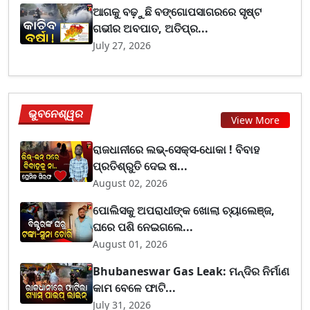
ଆଗକୁ ବଢ଼ୁଛି ବଙ୍ଗୋପସାଗରରେ ସୃଷ୍ଟ
ଗଭୀର ଅବପାତ, ଅତିପ୍ର...
July 27, 2026
ଭୁବନେଶ୍ୱର
View More
ରାଜଧାନୀରେ ଲଭ୍-ସେକ୍ସ-ଧୋକା ! ବିବାହ
ପ୍ରତିଶ୍ରୁତି ଦେଇ ଷ...
August 02, 2026
ପୋଲିସକୁ ଅପରାଧୀଙ୍କ ଖୋଲା ଚ୍ୟାଲେଞ୍ଜ,
ଘରେ ପଶି ନେଇଗଲେ...
August 01, 2026
Bhubaneswar Gas Leak: ମନ୍ଦିର ନିର୍ମାଣ
କାମ ବେଳେ ଫାଟି...
July 31, 2026