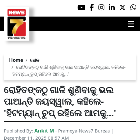
☰
Home
ଖେଳ
ରୋହିତଙ୍କଠୁ ଗାଳି ଶୁଣିବାକୁ ଭଲ ପାଆନ୍ତି ଜୟସ୍ୱାଲ, କହିଲେ-
'ହିଟମ୍ୟାନ୍ ଚୁପ୍ ରହିଲେ ଆମକୁ...'
ରୋହିତଙ୍କଠୁ ଗାଳି ଶୁଣିବାକୁ ଭଲ
ପାଆନ୍ତି ଜୟସ୍ୱାଲ, କହିଲେ-
'ହିଟମ୍ୟାନ୍ ଚୁପ୍ ରହିଲେ ଆମକୁ...'
Ankit M
Published By:
- Prameya-News7 Bureau |
December 11, 2025 08:57 AM