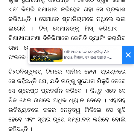
ଏବଂ କିପରି ସମାଧାନ କରିହେବ ତାହା ସେ ପ୍ରକାଶ
କରିଥାନ୍ତି । ସେମାନେ ଷ୍ଟାଡିୟମରେ ନଥିଲେ ଭଲ
ଲାଗେନି । ଟିମ୍ ସେମାନଙ୍କୁ ମିସ୍ କରିଥାଏ ।
ବିଶାଖାପାଟଣା ଦିନିକିଆରେ କେମିତି ବ୍ୟାଟିଂ କରାଯିବ
ତାହା ରୋ-କୋ ତାଙ୍କୁ ସଦାବେଳେ କହୁଥିଲେ ।
×
ମଝି ଆକାଶରେ ଦୋହଲିଲା Air
ଫଳରେ ସେ ଶତକ ମାରି ପାରିଥିଲେ ।
India ବିମାନ, ୧୨ ଜଣ ଆହତ -
PrameyaNews7
ଟି
୨୦
ବିଶ୍ୱକପ୍ ଟିମରେ ସାମିଲ ହେବା ପ୍ରଶ୍ନରେ
ସେ କହିଛନ୍ତି ଯେ, ଯଦି ତାଙ୍କୁ ସୁଯୋଗ ମିଳୁଛି ତେବେ
ସେ ଶ୍ରେଷ୍ଠ ପ୍ରଦର୍ଶନ କରିବେ । କିନ୍ତୁ ଏବେ ସେ
ନିଜ ଖେଳ ଉପରେ ଅଧିକ ଧ୍ୟାନ ଦେବେ । ଏହାସହ
ଭବିଷ୍ୟତରେ ଦଳର ନେତୃତ୍ୱ ମିଳିଲେ ସେ ଖୁସି
ହେବେ ଏବଂ ସୂଚାର ରୂପେ ସମ୍ପାଦନ କରିବେ ବୋଲି
କହିଛନ୍ତି ।